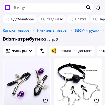
БДСМ-наборы
Садо мазо
Плетка
Нар
Каталог товаров
Интимные товары
БДСМ-игрушки
Bdsm-атрибутика
, стр. 3
Фильтры
Бесплатная доставка
Кат