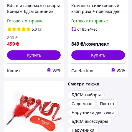
Bdsm и садо-мазо товары
Комплект силиконовый
Бондаж бдсм ошейник
кляп роза + повязка для
наручники Бдсм плеть
БДСМ игр Фиксатор рта/
Готово к отправке
Готово к отправке
Бдсм маска на глаза 10
глаз/рук
аксессуаров
85
5.0
(3)
от
₴
/мес
800
₴
499
₴
849
₴/комплект
Купить
Купить
99%
99%
Кошик
Calefaction
Смотри также
БДСМ-наборы
Садо мазо
Плетка
Наручники для секса
БДСМ аксессуары
Наручники