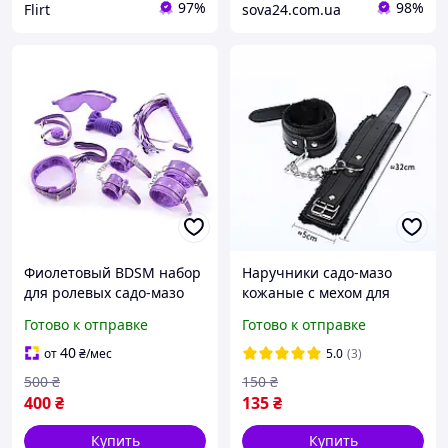
97%
98%
Flirt
sova24.com.ua
Фиолетовый BDSM набор
Наручники садо-мазо
для ролевых садо-мазо
кожаные с мехом для
игр 7 предметов
БДСМ Черные,
Готово к отправке
Готово к отправке
регулируемые,
универсальные для
40
от
₴
/мес
5.0
(3)
мужчин и женщин
500
₴
150
₴
400
₴
135
₴
Купить
Купить