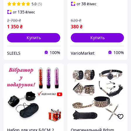
и ролевых игр
38
5.0
(5)
от
₴
/мес
135
от
₴
/мес
2 700
₴
620
₴
1 350
₴
380
₴
Купить
Купить
100%
100%
SLEELS
VarioMarket
Набор для утех БДСМ 2
Оригинальный Bdsm