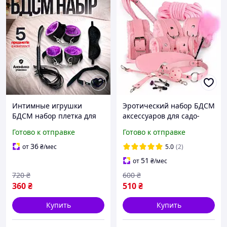
Интимные игрушки
Эротический набор БДСМ
БДСМ набор плетка для
аксессуаров для садо-
взрослых игр и мягкие
мазо 10 предметов
Готово к отправке
Готово к отправке
наручники для секса
Розовый
36
от
₴
/мес
5.0
(2)
51
от
₴
/мес
720
₴
600
₴
360
₴
510
₴
Купить
Купить