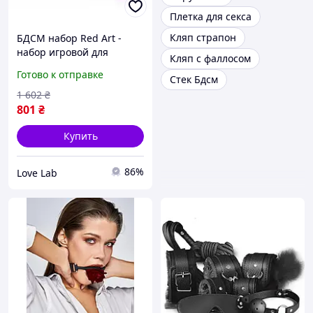
Плетка для секса
Кляп страпон
БДСМ набор Red Art -
набор игровой для
Кляп с фаллосом
связания: женские
Готово к отправке
Стек Бдсм
интимные товары, бдсм
товары, атрибутика и
1 602
₴
аксессуара, bdsm-
801
₴
атрибутика
Купить
86%
Love Lab