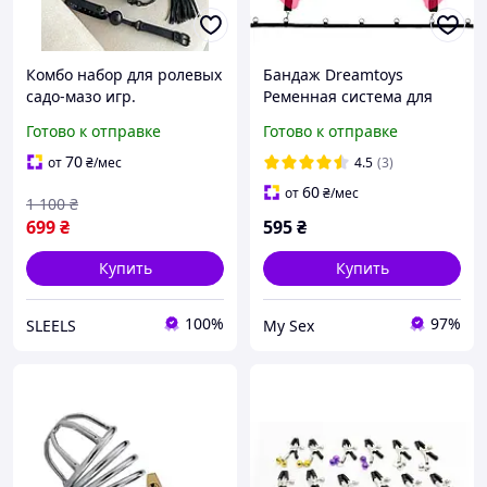
Комбо набор для ролевых
Бандаж Dreamtoys
садо-мазо игр.
Ременная система для
Эротические игрушки для
фиксации к кровати Blaze
Готово к отправке
Готово к отправке
взрослых. БДСМ
Bed Restraint Set Садо-
атрибутика бренда
мазо
70
от
₴
/мес
4.5
(3)
SLEELS
60
от
₴
/мес
1 100
₴
699
₴
595
₴
Купить
Купить
100%
97%
SLEELS
My Sex