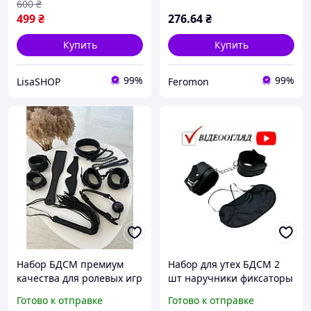
600
₴
499
₴
276
.64
₴
Купить
Купить
99%
99%
LisaSHOP
Feromon
Набор БДСМ премиум
Набор для утех БДСМ 2
качества для ролевых игр
шт наручники фиксаторы
бренда SLEELS
для рук мягкие и повязка
Готово к отправке
Готово к отправке
маска на глаза для секса