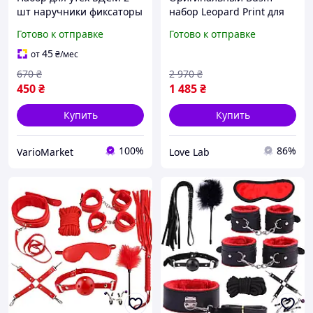
шт наручники фиксаторы
набор Leopard Print для
для рук и повязка маска
взрослых 18+: фетиш
Готово к отправке
Готово к отправке
на глаза + Вибратор
игрушки и атрибутика -
гелевый в подарок
наручники, наножники,
45
от
₴
/мес
зажимы для соска
670
₴
2 970
₴
450
₴
1 485
₴
Купить
Купить
100%
86%
VarioMarket
Love Lab