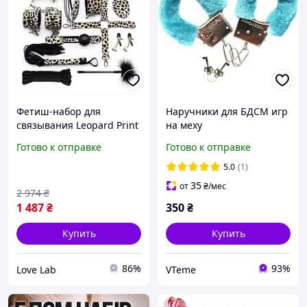
Фетиш-набор для
Наручники для БДСМ игр
связывания Leopard Print
на меху
с Bdsm-атрибутикой:
Готово к отправке
Готово к отправке
зажимы для сосок, маска,
кляп, плетка, наручники с
5.0
(1)
замочками
35
от
₴
/мес
2 974
₴
1 487
₴
350
₴
Купить
Купить
86%
93%
Love Lab
VTeme