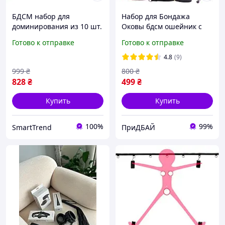
БДСМ набор для
Набор для Бондажа
доминирования из 10 шт.
Оковы бдсм ошейник с
BDSM набор для
наручниками набор для
Готово к отправке
Готово к отправке
взрослых красный
фиксации бдсм 10
аксессуаров
4.8
(9)
999
₴
800
₴
828
₴
499
₴
Купить
Купить
100%
99%
SmartTrend
ПриДБАЙ