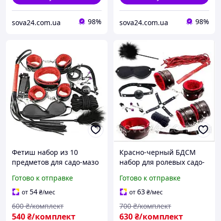
98%
98%
sova24.com.ua
sova24.com.ua
Фетиш набор из 10
Красно-черный БДСМ
предметов для садо-мазо
набор для ролевых садо-
игр Черный с красным
мазо игр. Фетиш 10
Готово к отправке
Готово к отправке
предметов
54
63
от
₴
/мес
от
₴
/мес
600
₴/комплект
700
₴/комплект
540
₴/комплект
630
₴/комплект