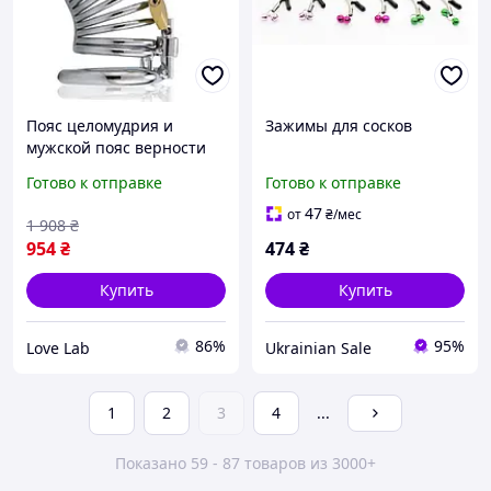
Пояс целомудрия и
Зажимы для сосков
мужской пояс верности
яркие БДСМ аксессуары!
Готово к отправке
Готово к отправке
Идеально для садо мазо,
фетиша, BDSM-
47
от
₴
/мес
1 908
₴
атрибутики, парней и
954
₴
474
₴
пар
Купить
Купить
86%
95%
Love Lab
Ukrainian Sale
1
2
3
4
...
Показано 59 - 87 товаров из 3000+