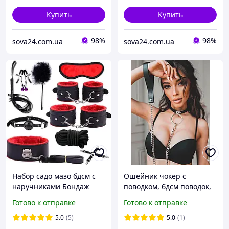
Купить
Купить
98%
98%
sova24.com.ua
sova24.com.ua
Набор садо мазо бдсм с
Ошейник чокер с
наручниками Бондаж
поводком, бдсм поводок,
бдсм Кляп с зажимами на
аксессуары для ролевых
Готово к отправке
Готово к отправке
соски 10 предметов
игр
5.0
(5)
5.0
(1)