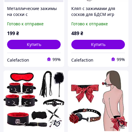
Металлические зажимы
Кляп с зажимами для
на соски с
сосков для БДСМ игр
колокольчиками,
Фиксатор рта и сосков
Готово к отправке
Готово к отправке
прищепки на соски с
регулировкой сжатия,
199
₴
489
₴
бдсм девайсы
Купить
Купить
99%
99%
Calefaction
Calefaction