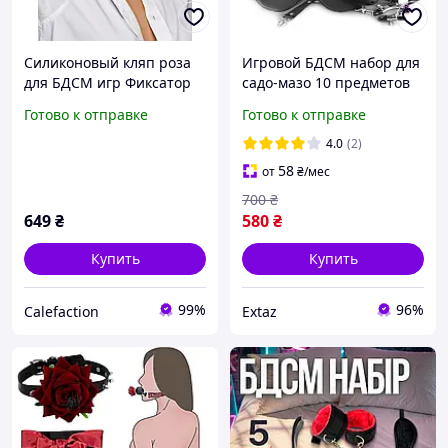
Силиконовый кляп роза
Игровой БДСМ набор для
для БДСМ игр Фиксатор
садо-мазо 10 предметов
рта
Черный, искусственная
Готово к отправке
Готово к отправке
кожа, атрибутика для
фетиша
4.0
(2)
58
от
₴
/мес
700
₴
649
₴
580
₴
Купить
Купить
99%
96%
Calefaction
Extaz