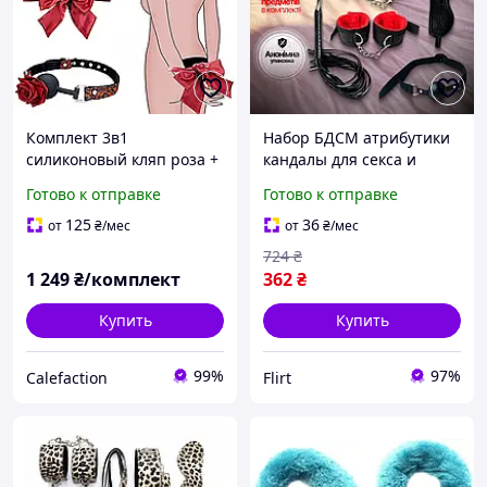
Комплект 3в1
Набор БДСМ атрибутики
силиконовый кляп роза +
кандалы для секса и
повязка для глаз/рук +
кожаная плеть для фетиш
Готово к отправке
Готово к отправке
чокер с шипами и розой
игр дышащий кляп и
повязки
125
36
от
₴
/мес
от
₴
/мес
724
₴
1 249
₴/комплект
362
₴
Купить
Купить
99%
97%
Calefaction
Flirt