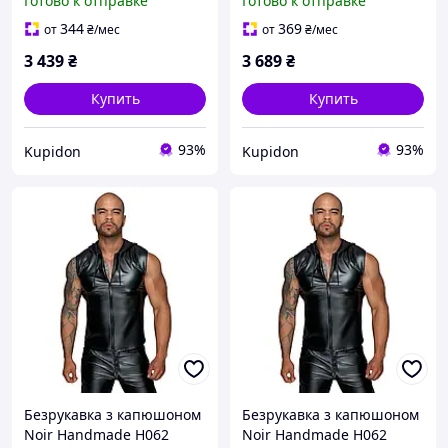
Готово к отправке
Готово к отправке
Shirt, L, мокрый эффект -
Shirt, XXL, мокрый эффект
CherryLove
- CherryLove
344
369
от
₴
/мес
от
₴
/мес
3 439
₴
3 689
₴
Купить
Купить
93%
93%
Kupidon
Kupidon
Безрукавка з капюшоном
Безрукавка з капюшоном
Noir Handmade H062
Noir Handmade H062