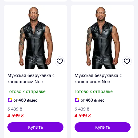
Мужская безрукавка с
Мужская безрукавка с
капюшоном Noir
капюшоном Noir
Handmade H062 Hooded
Handmade H062 Hooded
Готово к отправке
Готово к отправке
Shirt, 3XL, мокрый эффект
Shirt, XXL, мокрый эффект
460
460
от
₴
/мес
от
₴
/мес
6 439
₴
6 439
₴
4 599
₴
4 599
₴
Купить
Купить