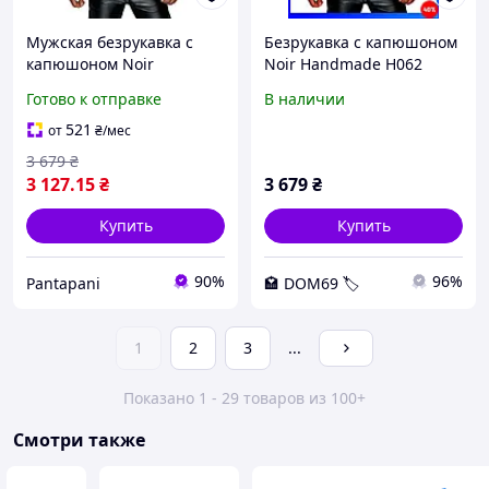
Мужская безрукавка с
Безрукавка с капюшоном
капюшоном Noir
Noir Handmade H062
Handmade H062 Hooded
Hooded Shirt Черный 3XL
Готово к отправке
В наличии
Shirt, XXL, мокрый эффект
(SX0114) POINTSHOPS
sexstyle
521
от
₴
/мес
3 679
₴
3 127
.15
₴
3 679
₴
Купить
Купить
90%
96%
Pantapani
🏩 DOM69 🏷️
1
2
3
...
Показано 1 - 29 товаров из 100+
Смотри также