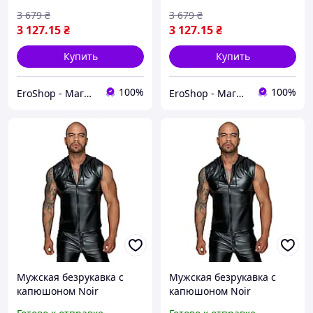
3 679
₴
3 679
₴
3 127
.15
₴
3 127
.15
₴
Купить
Купить
100%
100%
EroShop - Магазин товарів для дорослих
EroShop - Магазин товарів для дорослих
Мужская безрукавка с
Мужская безрукавка с
капюшоном Noir
капюшоном Noir
Handmade H062 Hooded
Handmade H062 Hooded