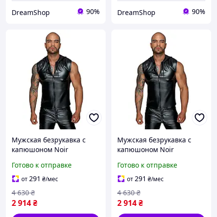
90%
90%
DreamShop
DreamShop
Мужская безрукавка с
Мужская безрукавка с
капюшоном Noir
капюшоном Noir
Handmade H062 Hooded
Handmade H062 Hooded
Готово к отправке
Готово к отправке
Shirt, M, мокрый эффект
Shirt, L, мокрый эффект
Интим-магазин игрушки
Sexual Fantasy
291
291
от
₴
/мес
от
₴
/мес
смазки
4 630
₴
4 630
₴
2 914
₴
2 914
₴