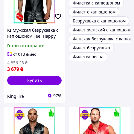
Жилетка с капюшоном
Жилет с капюшоном
Безрукавка с капюшоном
Жилет женский с капюшоно
KI Мужская безрукавка с
капюшоном Feel Happy
Женская безрукавка с капю
Noir Handmade XXL
Готово к отправке
Жилет безрукавка
мокрый эффект стильная
жилетка для мужч
613
от
₴
/мес
Жилетка весна
FIR41_R
4 856
.28
₴
3 679
₴
Купить
97%
KingFire