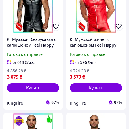
KI Мужская безрукавка с
KI Мужской жилет с
капюшоном Feel Happy
капюшоном Feel Happy
Noir Handmade 3XL
Noir Handmade L
Готово к отправке
Готово к отправке
мокрый эффект для
утепленный жилет для
стильных мужчин жилет
мужчин стильный
613
596
от
₴
/мес
от
₴
/мес
FIR41_R
безрукавк FIR41_R
4 856
.28
₴
4 724
.28
₴
3 679
₴
3 579
₴
Купить
Купить
97%
97%
KingFire
KingFire