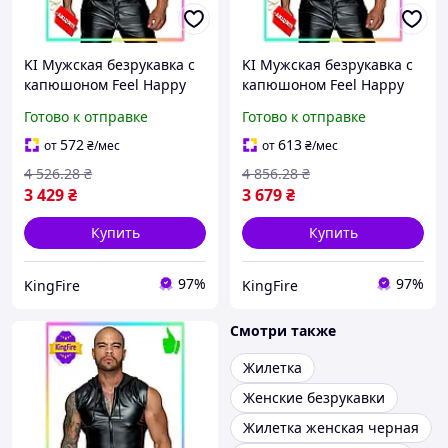
KI Мужская безрукавка с
KI Мужская безрукавка с
капюшоном Feel Happy
капюшоном Feel Happy
Noir Handmade мокрый
Noir Handmade XL
Готово к отправке
Готово к отправке
эффект для мужчин
мокрый эффект для
размер M стильная
мужчин стильная жилетк
572
613
от
₴
/мес
от
₴
/мес
FIR41_R
FIR41_R
4 526
.28
₴
4 856
.28
₴
3 429
₴
3 679
₴
Купить
Купить
97%
97%
KingFire
KingFire
Смотри также
Жилетка
Женские безрукавки
Жилетка женская черная