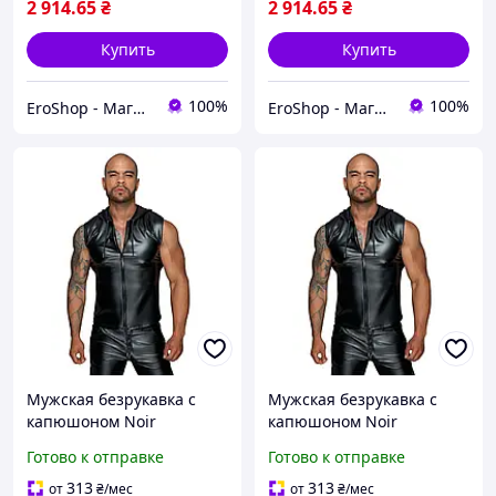
2 914
.65
₴
2 914
.65
₴
Купить
Купить
100%
100%
EroShop - Магазин товарів для дорослих
EroShop - Магазин товарів для дорослих
Мужская безрукавка с
Мужская безрукавка с
капюшоном Noir
капюшоном Noir
Handmade H062 Hooded
Handmade H062 Hooded
Готово к отправке
Готово к отправке
Shirt, XL, мокрый эффект
Shirt, XXL, мокрый эффект
Sex Aura
Sexual Fantasy
313
313
от
₴
/мес
от
₴
/мес