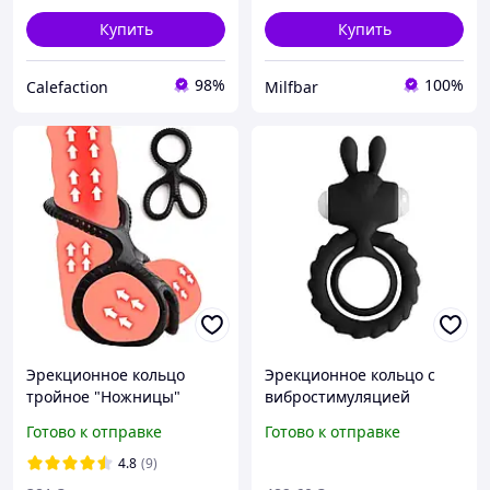
Купить
Купить
98%
100%
Calefaction
Milfbar
Эрекционное кольцо
Эрекционное кольцо с
тройное "Ножницы"
вибростимуляцией
силиконовое для
мужское кольцо для
Готово к отправке
Готово к отправке
задержки эякуляции
эрекции виброкольцо для
чёрный
продления полового акта
4.8
(9)