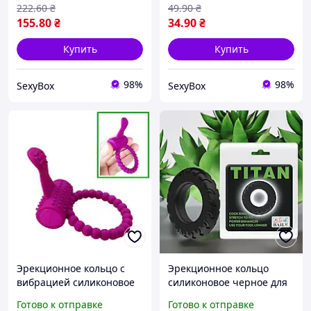
мужчин кольцо для акта 3
продления акта
222
.60
₴
49
.90
₴
шт
155
.80
₴
34
.90
₴
Купить
Купить
98%
98%
SexyBox
SexyBox
Эрекционное кольцо с
Эрекционное кольцо
вибрацией силиконовое
силиконовое черное для
мужское кольцо для
продления полового акта
Готово к отправке
Готово к отправке
эрекции виброкольцо для
Cock Ring Titan LyBaile