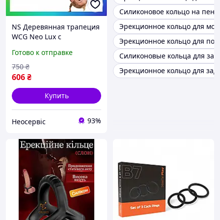
Силиконовое кольцо на пени
Эрекционное кольцо для мо
NS Деревянная трапеция
WCG Neo Lux с
Эрекционное кольцо для пол
металлическими
Готово к отправке
Силиконовые кольца для зад
кольцами для детей
гимнастическая игрушка
750
₴
Эрекционное кольцо для зад
для физи 25Neo-ss
606
₴
Купить
93%
Неосервіс