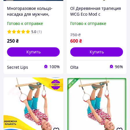
Многоразовое кольцо-
Ol Деревянная трапеция
насадка для мужчин,
WCG Eco Mod с
эластичное силиконовое
металлическими
Готово к отправке
Готово к отправке
кольцо для удлинения
кольцами для детей
акта
гимнастическая игрушка
5.0
(1)
750
₴
для физи TOP22-G
250
₴
600
₴
Купить
Купить
100%
96%
Secret Lips
Olta