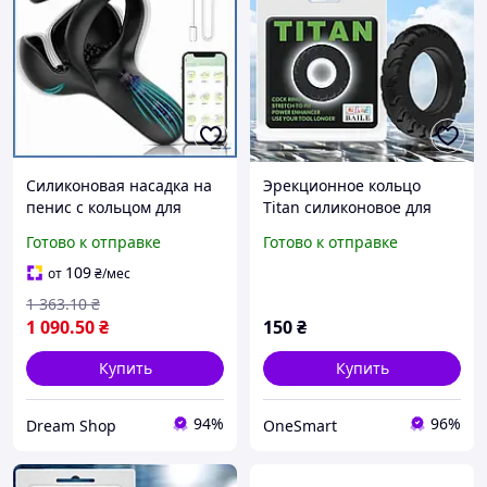
Силиконовая насадка на
Эрекционное кольцо
пенис с кольцом для
Titan силиконовое для
эрекции и стимулятором
улучшения эрекции и
Готово к отправке
Готово к отправке
мошонки для продления
продления полового акта
полового акта шоп1
109
от
₴
/мес
1 363
.10
₴
1 090
.50
₴
150
₴
Купить
Купить
94%
96%
Dream Shop
OneSmart