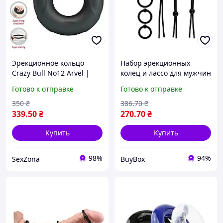
Эрекционное кольцо
Набор эрекционных
Crazy Bull No12 Arvel |
колец и лассо для мужчин
Черный супермягкий
интимные аксессуары
Готово к отправке
Готово к отправке
силикон | Удлинение
для продления полового
полового акта
акта набор колец box2
350
₴
386
.70
₴
339
.50
₴
270
.70
₴
Купить
Купить
98%
94%
SexZona
BuyBox