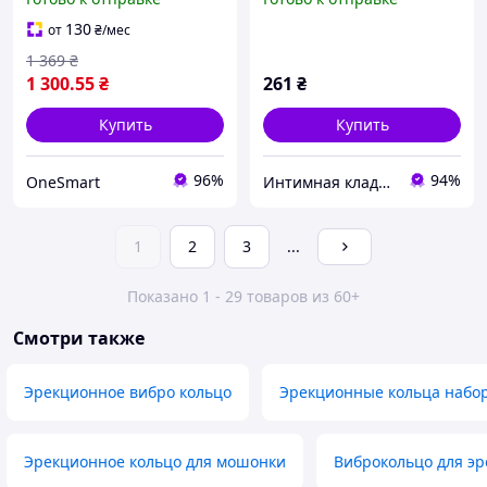
эрекции и продления
пар, продолжение
полового акта So Divine
полового акта
130
от
₴
/мес
1 369
₴
1 300
.55
₴
261
₴
Купить
Купить
96%
94%
OneSmart
Интимная кладовая
1
2
3
...
Показано 1 - 29 товаров из 60+
Смотри также
Эрекционное вибро кольцо
Эрекционные кольца набо
Эрекционное кольцо для мошонки
Виброкольцо для э