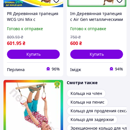
PR Деревянная трапеция
Im Деревянная трапеция
WCG Uni Mix с
с Air Gen металлическими
металлическими
кольцами WCG для детей
Готово к отправке
Готово к отправке
кольцами для детей
гимнастическая игрушка
гимнастическая игрушка
для физи IMD22/G
809
.93
₴
750
₴
для физи Per33/R
601
.95
₴
600
₴
Купить
Купить
96%
94%
Перлина
Імідж
Смотри также
Кольца на член
Кольца на пенис
Кольцо для продления секса
Кольцо для задержки
Эрекционное кольцо для чле