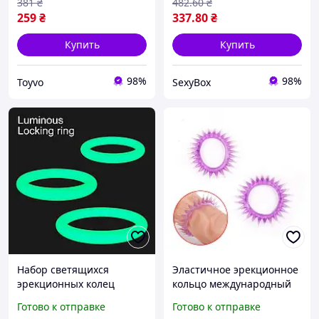
381
₴
482
.60
₴
259
₴
337
.80
₴
Купить
Купить
98%
98%
Toyvo
SexyBox
Набор светящихся
Эластичное эрекционное
эрекционных колец
кольцо международный
международный размер
размер рельефная
Готово к отправке
Готово к отправке
интимный аксессуар для
насадка на член для