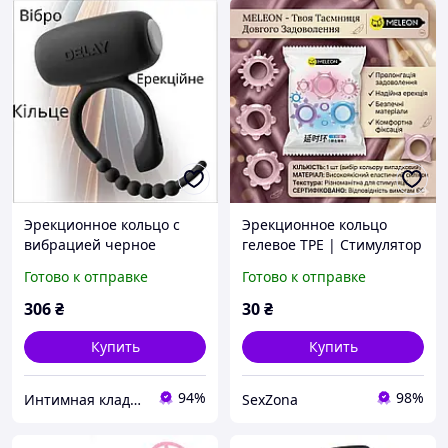
Эрекционное кольцо с
Эрекционное кольцо
вибрацией черное
гелевое TPE | Стимулятор
виброкольцо на пенис,
эрекции для мужчин |
Готово к отправке
Готово к отправке
стимулятор для
Кольцо для удлинения
продления акта
полового акта
306
₴
30
₴
Купить
Купить
94%
98%
Интимная кладовая
SexZona