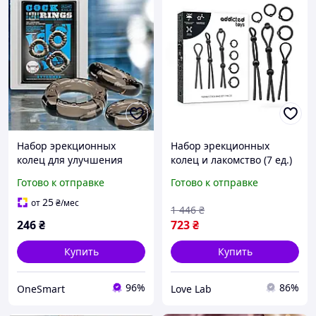
Набор эрекционных
Набор эрекционных
колец для улучшения
колец и лакомство (7 ед.)
эрекции и продления
Черный - мощные кольца
Готово к отправке
Готово к отправке
полового акта Cock Rings
на пенис для
Yvonne
максимальной эрекции,
25
от
₴
/мес
1 446
₴
насадки для продления
246
₴
723
₴
акта
Купить
Купить
96%
86%
OneSmart
Love Lab