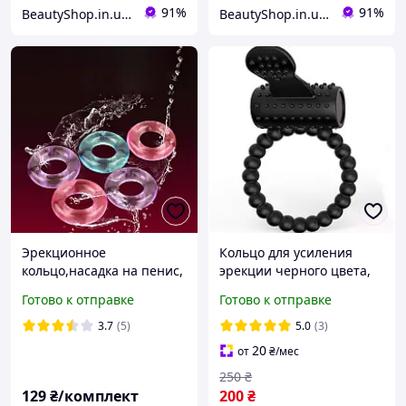
91%
91%
BeautyShop.in.ua - Интернет-магазин по продаже материалов красоты, Телеграм @Beautyshopinua
BeautyShop.in.ua - Интернет-магазин по продаже материалов красоты, Телеграм @Beautyshopinua
Эрекционное
Кольцо для усиления
кольцо,насадка на пенис,
эрекции черного цвета,
насадка на член, кольцо
кольцо для продление
Готово к отправке
Готово к отправке
для продления полового
полового акта
акта и эрекции
3.7
(5)
5.0
(3)
20
от
₴
/мес
250
₴
129
₴/комплект
200
₴