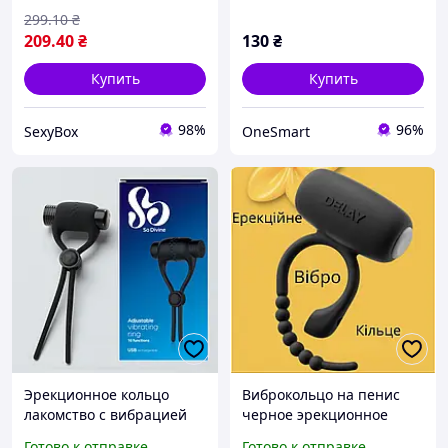
продления акта
299
.10
₴
209
.40
₴
130
₴
Купить
Купить
98%
96%
SexyBox
OneSmart
Эрекционное кольцо
Виброкольцо на пенис
лакомство с вибрацией
черное эрекционное
для мужчин для усиления
кольцо с вибрацией для
Готово к отправке
Готово к отправке