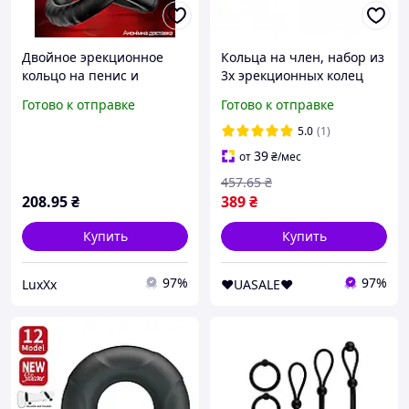
Двойное эрекционное
Кольца на член, набор из
кольцо на пенис и
3х эрекционных колец
мошонку силиконовое
для пениса из
Готово к отправке
Готово к отправке
для продления акта
медицинского силикона
усиления эрекции черное
для продления полового
5.0
(1)
LUXXX
акта
39
от
₴
/мес
457
.65
₴
208
.95
₴
389
₴
Купить
Купить
97%
97%
LuxXx
❤️UASALE❤️