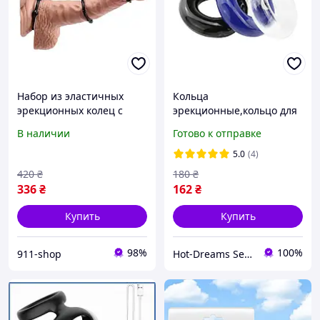
Набор из эластичных
Кольца
эрекционных колец с
эрекционные,кольцо для
круглыми шипами из
члена,кольца
В наличии
Готово к отправке
силикона черного цвета
эрекционные для
для продления полового
продление полового
5.0
(4)
акта
акта,эрекционное кольца
420
₴
180
₴
для секс
336
₴
162
₴
Купить
Купить
98%
100%
911-shop
Hot-Dreams Sex-shop