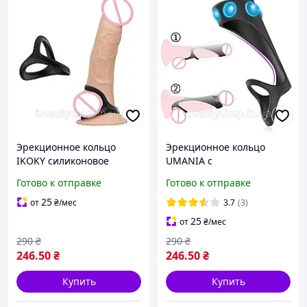
Эрекционное кольцо
Эрекционное кольцо
IKOKY силиконовое
UMANIA с
анатомическое для
вибростимуляцией
Готово к отправке
Готово к отправке
продления полового акта
силиконовое для
и задержки эякуляции
продления полового акта
25
от
₴
/мес
3.7
(3)
черное
и усиления эрекции
25
от
₴
/мес
черное
290
₴
290
₴
246
.50
₴
246
.50
₴
Купить
Купить