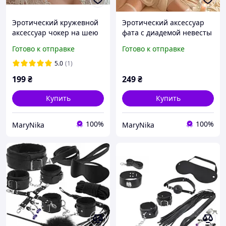
Эротический кружевной
Эротический аксессуар
аксессуар чокер на шею
фата с диадемой невесты
на завязках белый one
для ролевых костюмов
Готово к отправке
Готово к отправке
size
one size
5.0
(1)
199
₴
249
₴
Купить
Купить
100%
100%
MaryNika
MaryNika