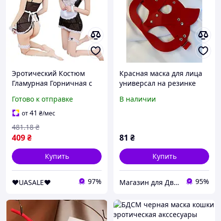
Эротический Костюм
Красная маска для лица
Гламурная Горничная с
универсал на резинке
кружевными
эротический аксессуар
Готово к отправке
В наличии
эротическими
для соблазна
аксессуарами для
41
от
₴
/мес
ролевых игр SKLAD
481
.18
₴
409
₴
81
₴
Купить
Купить
97%
95%
❤️UASALE❤️
Магазин для Двоих