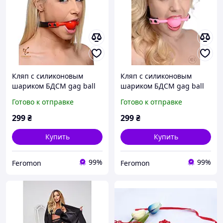
Кляп с силиконовым
Кляп с силиконовым
шариком БДСМ gag ball
шариком БДСМ gag ball
кляп шар эротический
кляп шар эротический
Готово к отправке
Готово к отправке
аксессуар для ролевых
аксессуар для ролевых
игр красный ( 130-023 )
игр Розовый( 130-023 )
299
₴
299
₴
Купить
Купить
99%
99%
Feromon
Feromon