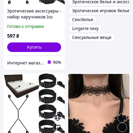
Эротическое белье и аксесс
Эротическое игровое белье
Эротические аксессуары -
набор наручников Iso
Сексбелье
Trade 8875 Польша
Готово к отправке
Lingerie-sexy
597
₴
Сексуальные вещи
Купить
96%
Интернет магазин Постелюшка (Домашний текстиль, сумки, товары для дома и отдыха)