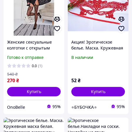
Женские сексуальные
Акция! Эротическое
колготки с открытым
белье. Маска. Кружевная
доступом 6050,
маска красная.
Готово к отправке
В наличии
Эротическое женское
Эротические аксессуары.
белье, Интимные
0.0
(1)
аксессуары
540
₴
270
₴
52
₴
Купить
Купить
95%
95%
OnoBelle
⭐Б𝖸Б𝖮Ч𝖪𝖠⭐