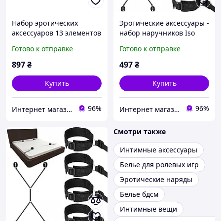
Набор эротических
Эротические аксессуары -
аксессуаров 13 элементов
набор наручников Iso
Malatec 5189 Польша
Trade 8875 Польша
Готово к отправке
Готово к отправке
897
₴
497
₴
Купить
Купить
96%
96%
Интернет магазин Постелюшка (Домашний текстиль, сумки, товары для дома и отдыха)
Интернет магазин Постелюшка (Домашний текстиль, сумки, товары для дома и отдыха)
Смотри также
Интимные аксессуары
Белье для ролевых игр
Эротические наряды
Белье бдсм
Интимные вещи