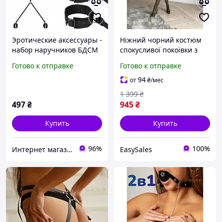
Эротические аксессуары -
Ніжний чорний костюм
набор наручников БДСМ
спокусливої покоївки з
Iso Trade 7477 Польша
еротичними аксесуарами
Готово к отправке
Готово к отправке
94
от
₴
/мес
1 399
₴
497
₴
945
₴
Купить
Купить
96%
100%
Интернет магазин Постелюшка (Домашний текстиль, сумки, товары для дома и отдыха)
EasySales