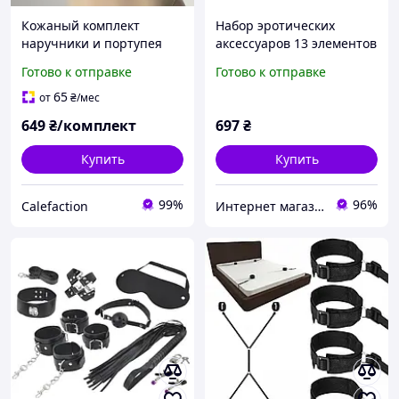
Кожаный комплект
Набор эротических
наручники и портупея
аксессуаров 13 элементов
Эротические аксессуары
Malatec 5189 Польша
Готово к отправке
Готово к отправке
65
от
₴
/мес
649
₴/комплект
697
₴
Купить
Купить
99%
96%
Calefaction
Интернет магазин Постелюшка (Домашний текстиль, сумки, товары для дома и отдыха)