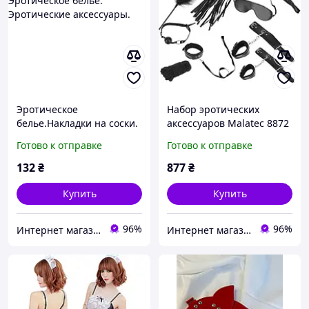
Эротическое
Набор эротических
белье.Накладки на соски.
аксессуаров Malatec 8872
Наклейки на грудь.
Польша
Готово к отправке
Готово к отправке
Эротическое белье.
Эротические аксессуары.
132
₴
877
₴
Купить
Купить
96%
96%
Интернет магазин ФЕЕРИЯ
Интернет магазин Постелюшка (Домашний текстиль, сумки, товары для дома и отдыха)