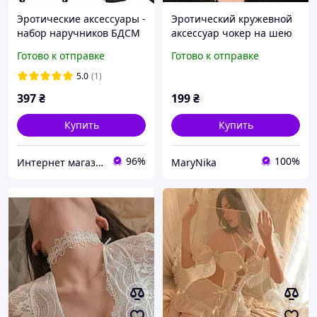
Эротические аксессуары -
Эротический кружевной
набор наручников БДСМ
аксессуар чокер на шею
Iso Trade 7477 Польша
на завязках черный one
Готово к отправке
Готово к отправке
size
5.0
(1)
397
₴
199
₴
Купить
Купить
96%
100%
Интернет магазин Постелюшка (Домашний текстиль, сумки, товары для дома и отдыха)
MaryNika