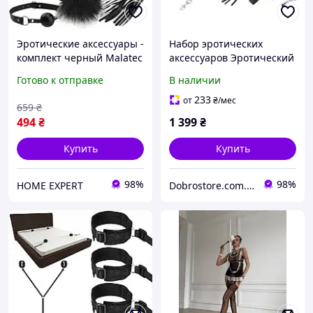
Эротические аксессуары -
Набор эротических
комплект черный Malatec
аксессуаров Эротический
23431
Набор БДСМ Садо Мазо
Готово к отправке
В наличии
Плетка B_2190
233
от
₴
/мес
659
₴
494
₴
1 399
₴
Купить
Купить
98%
98%
HOME EXPERT
Dobrostore.com.ua