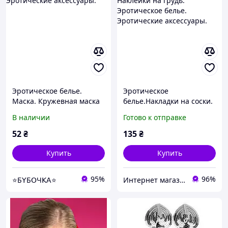
Эротическое белье.
Эротическое
Маска. Кружевная маска
белье.Накладки на соски.
белая. Эротические
Наклейки на грудь.
В наличии
Готово к отправке
аксессуары.
Эротическое белье.
Эротические аксессуары.
52
₴
135
₴
Купить
Купить
95%
96%
⭐Б𝖸Б𝖮Ч𝖪𝖠⭐
Интернет магазин ФЕЕРИЯ