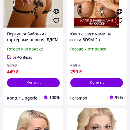
Портупея Бабочки с
Кляп с зажимами на
гартерами черная, БДСМ
соски BDSM 2в1
аксессуары. женская
эротический аксессуар
Готово к отправке
Готово к отправке
эротическая портупея.
для ролевых игр
гартеры на ноги
45
от
₴
/мес
579
₴
369
₴
449
₴
299
₴
Купить
Купить
100%
99%
Kontur Lingerie
Feromon