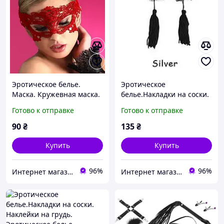
Эротическое белье.
Эротическое
Маска. Кружевная маска.
белье.Накладки на соски.
Эротические аксессуары
Наклейки на грудь.
Готово к отправке
Готово к отправке
Эротическое белье.
Эротические аксессуары.
90
₴
135
₴
Купить
Купить
96%
96%
Интернет магазин ФЕЕРИЯ
Интернет магазин ФЕЕРИЯ