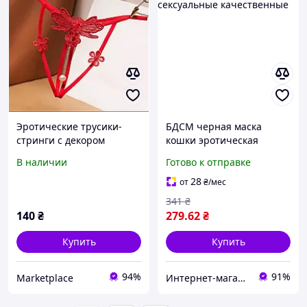
Эротические трусики-
БДСМ черная маска
стринги с декором
кошки эротическая
бабочка и жемчужина
акссесуары сексуальные
В наличии
Готово к отправке
откровенный аксессуар
качественные
для особенных моментов
28
от
₴
/мес
341
₴
140
₴
279
.62
₴
Купить
Купить
94%
91%
Marketplace
Интернет-магазин Allegoriya