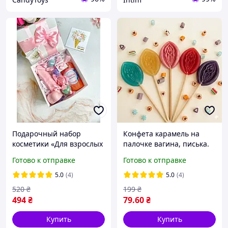
Подарочный набор
Конфета карамель на
косметики «Для взрослых
палочке вагина, писька.
девочек». Подарок для
Разные цвет
Готово к отправке
Готово к отправке
подруги на день
рождение
5.0
(4)
5.0
(4)
520
₴
199
₴
494
₴
79
.60
₴
Купить
Купить