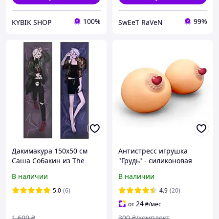
100%
99%
KYBIK SHOP
SwEeT RaVeN
Дакимакура 150х50 см
Антистресс игрушка
Саша Собакин из The
"Грудь" - силиконовая
Promise of Hope Подушка
мялка, сквиш-сувенир,
В наличии
В наличии
для обнимания аниме
подарок-прикол 8см -
принт двусторонняя
2шт.
5.0
(6)
4.9
(20)
24
от
₴
/мес
1 600
₴
300
₴/комплект