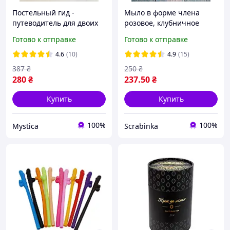
Постельный гид -
Мыло в форме члена
путеводитель для двоих
розовое, клубничное
Готово к отправке
Готово к отправке
4.6
(10)
4.9
(15)
387
₴
250
₴
280
₴
237
.50
₴
Купить
Купить
100%
100%
Mystica
Scrabinka