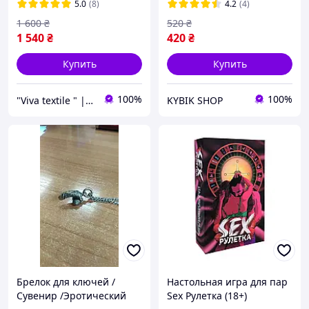
5.0
(8)
4.2
(4)
1 600
₴
520
₴
1 540
₴
420
₴
Купить
Купить
100%
100%
"Viva textile " | Подушки, одеяла, постельное бельё, пледы и покрывала
KYBIK SHOP
Брелок для ключей /
Настольная игра для пар
Сувенир /Эротический
Sex Рулетка (18+)