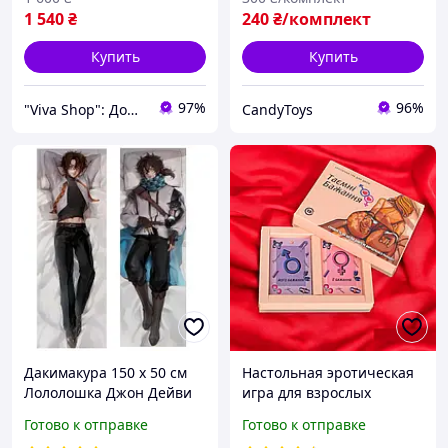
1 540
₴
240
₴/комплект
Купить
Купить
97%
96%
"Viva Shop": Домашний уют начинается здесь!
CandyToys
Дакимакура 150 х 50 см
Настольная эротическая
Лололошка Джон Дейви
игра для взрослых
Харис JDH Подушка с
ТАЙНЫЕ ЖЕЛАНИЯ укр.
Готово к отправке
Готово к отправке
наволочкой двусторонняя