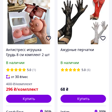
Антистресс игрушка
Ажурные перчатки
Грудь 8 см комплект 2 шт
в подарочной упаковке
В наличии
В наличии
силиконовый сквиш
мялка сувенир прикол
5.0
(1)
5.0
(6)
для мужчин
30
от
₴
/мес
400
₴/комплект
296
₴/комплект
68
₴
Купить
Купить
96%
99%
CandyToys
Intim