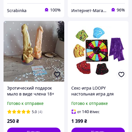
100%
96%
Scrabinka
Интернет-Магазин "Uniqum Style". Создай свой уникальный стиль!
Эротический подарок
Секс-игра LOOPY
мыло в виде члена 18+
настольная игра для
Мыло член для взрослых
взрослых для раскрытия
Готово к отправке
Готово к отправке
девушек
сексуальных желаний и
новых ощущений Asgard
140
5.0
(4)
от
₴
/мес
Games (украиномальная
250
₴
1 399
₴
верси