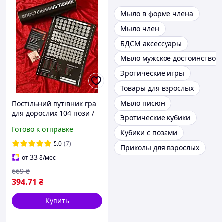
Мыло в форме члена
Мыло член
БДСМ аксессуары
Мыло мужское достоинство
Эротические игры
Товары для взрослых
Мыло писюн
Постільний путівник гра
для дорослих 104 пози /
Эротические кубики
Постельный
Готово к отправке
Кубики с позами
путеводитель игра для
взрослых
5.0
(7)
Приколы для взрослых
33
от
₴
/мес
669
₴
394
.71
₴
Купить