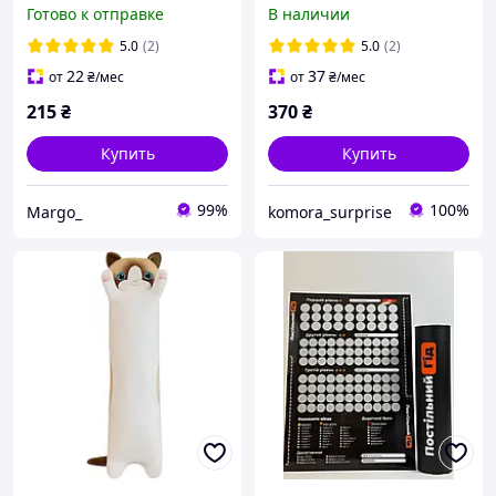
брелок для ключей фалик
эротическая с заданиями
Готово к отправке
В наличии
5.0
(2)
5.0
(2)
22
37
от
₴
/мес
от
₴
/мес
215
₴
370
₴
Купить
Купить
99%
100%
Margo_
komora_surprise