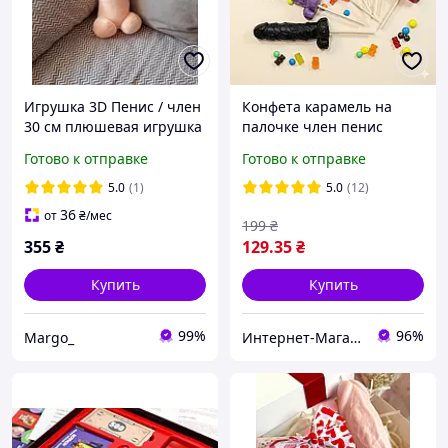
Игрушка 3D Пенис / член
Конфета карамель на
30 см плюшевая игрушка
палочке член пенис
(подушка) Сувенир
цветной
Готово к отправке
Готово к отправке
5.0
(1)
5.0
(12)
36
от
₴
/мес
199
₴
355
₴
129
.35
₴
Купить
Купить
99%
96%
Margo_
Интернет-Магазин "Uniqum Style". Создай свой уникальный стиль!