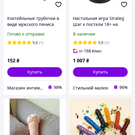
Коктейльные трубочки в
Настольная игра Strateg
виде мужского пениса
Шаг к постели 18+ на
(упаковка 10 штук)
украинском языке
Готово к отправке
В наличии
5.0
(1)
5.0
(1)
168
от
₴
/мес
152
₴
1 007
₴
Купить
Купить
98%
96%
Магазин интимных товаров "WeLove"
Стильний малюк