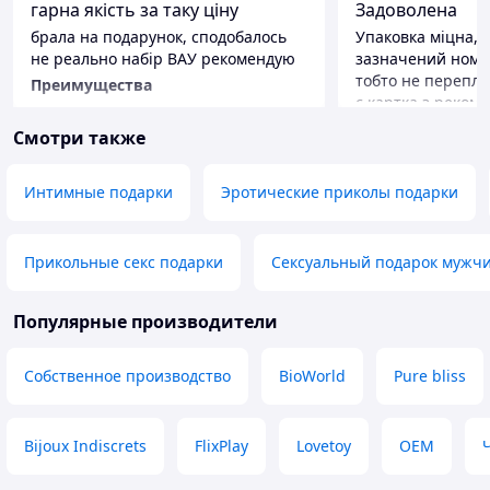
гарна якість за таку ціну
Задоволена
брала на подарунок, сподобалось
Упаковка міцна, д
не реально набір ВАУ рекомендую
зазначений номе
тобто не переплут
Преимущества
є картка з рекоме
швидка доставка
умовами зберіганн
Смотри также
класний товар на
Преимущества
Интимные подарки
Эротические приколы подарки
Його призначенн
Прикольные секс подарки
Сексуальный подарок мужч
Популярные производители
Собственное производство
BioWorld
Pure bliss
Bijoux Indiscrets
FlixPlay
Lovetoy
OEM