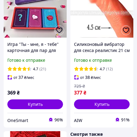
Игра "Ты - мне, я - тебе"
Силиконовый вибратор
карточная для пар для
для секса реалистик 21 см
улучшения отношений и
Baile - Lux Vib Интимные
Готово к отправке
Готово к отправке
сексуального опыта
игрушки вибраторы и
Asgard Games
фаллоимитаторы
4.7
(21)
4.7
(12)
37
38
от
₴
/мес
от
₴
/мес
725
₴
369
₴
377
₴
Купить
Купить
96%
91%
OneSmart
AIW
Смотри также