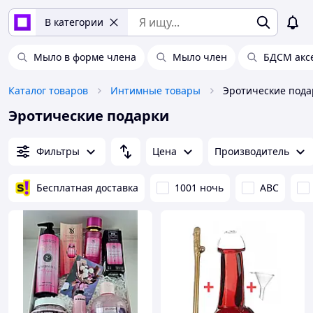
В категории
Мыло в форме члена
Мыло член
БДСМ акс
Каталог товаров
Интимные товары
Эротические пода
Эротические подарки
Фильтры
Цена
Производитель
Бесплатная доставка
1001 ночь
ABC