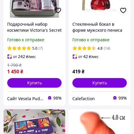
Подарочный набор
Стеклянный бокал в
косметики Victoria's Secret
форме мужского пениса
Bombshell 6_In_1
члена 150мл трубочка и
Готово к отправке
Готово к отправке
лейка в подарок
5.0
(7)
4.8
(14)
242
42
от
₴
/мес
от
₴
/мес
1 790
₴
1 450
₴
419
₴
Купить
Купить
98%
99%
Сайт Vesela Pudra
Calefaction