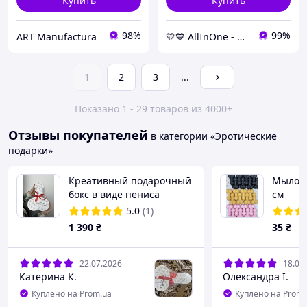
Купить
Купить
98%
99%
ART Manufactura
💛💙 AllInOne - находи все необходимое в одном магазине!
1
2
3
...
Показано 1 - 29 товаров из 4000+
Отзывы покупателей
в категории «Эротические
подарки»
Креативный подарочный
Мыло м
бокс в виде пениса
см
"Сегодня можно все"
5.0
(1)
1 390
₴
35
₴
22.07.2026
18.07
Катерина К.
Олександра І.
Куплено на Prom.ua
Куплено на Prom.