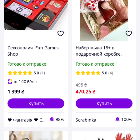
Сексополия. Fun Games
Набор мыла 18+ в
Shop
подарочной коробке,
мыло пенис большое и
Готово к отправке
Готово к отправке
мини-мыло в баночке
5.0
(1)
5.0
(4)
140
от
₴
/мес
495
₴
1 399
₴
470
.25
₴
Купить
Купить
98%
100%
❤ Фантазія ❤ Секс шоп інтернет магазин товарів для дорослих ❤ Анонімно
Scrabinka