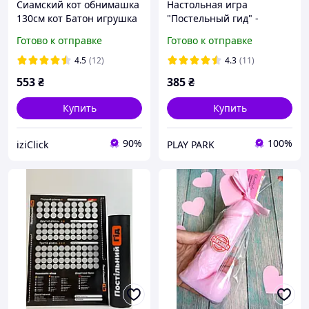
Сиамский кот обнимашка
Настольная игра
130см кот Батон игрушка
"Постельный гид" -
для объятий
путеводитель для двоих
Готово к отправке
Готово к отправке
(Украинский язык)
4.5
(12)
4.3
(11)
553
₴
385
₴
Купить
Купить
90%
100%
iziClick
PLAY PARK