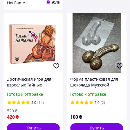
95%
HotGame
Эротическая игра для
Форма пластиковая для
взрослых Тайные
шоколада Мужской
желания. Романтическая
половой орган (18+)
Готово к отправке
Готово к отправке
игра для взрослых. Кекс
игра
5.0
(14)
5.0
(2)
520
₴
420
₴
100
₴
Купить
Купить