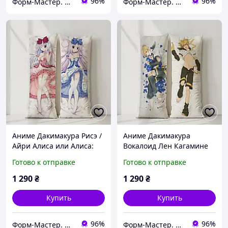
96%
96%
Форм-Мастер. Магазин форм для декора
Форм-Мастер. Магазин форм для декора
Аниме Дакимакура Рисэ /
Аниме Дакимакура
Айри Алиса или Алиса:
Вокалоид Лен Кагамине
Брат-сисконщик и
Анимационный проект
Готово к отправке
Готово к отправке
сёстры-близняшки
«Vocaloid China» /
(подушка обнимашка)
ВОКАЛОИД КЛУБ
1 290
₴
1 290
₴
120*40 см
(подушка
Купить
Купить
96%
96%
Форм-Мастер. Магазин форм для декора
Форм-Мастер. Магазин форм для декора