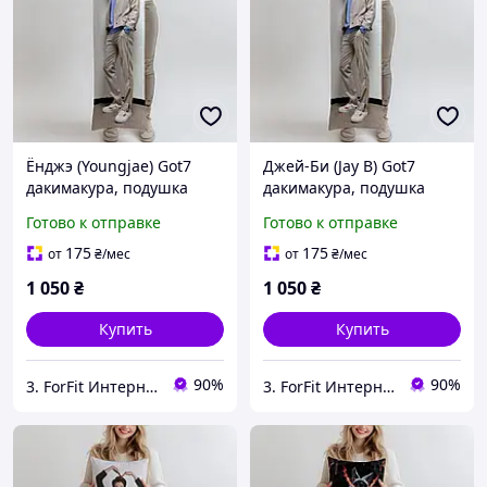
Ёнджэ (Youngjae) Got7
Джей-Би (Jay B) Got7
дакимакура, подушка
дакимакура, подушка
обнимашка ростова
обнимашка ростова
Готово к отправке
Готово к отправке
100*33 см
100*33 см
175
175
от
₴
/мес
от
₴
/мес
1 050
₴
1 050
₴
Купить
Купить
90%
90%
3. ForFit Интернет-магазин спортивных товаров
3. ForFit Интернет-магазин спортивных товаров