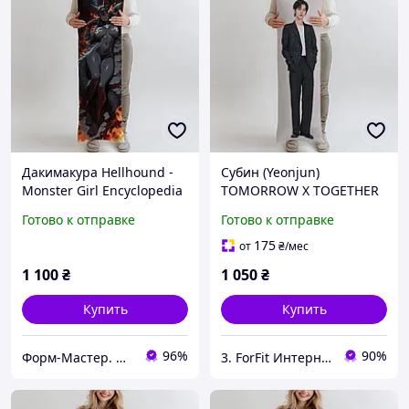
Дакимакура Hellhound -
Субин (Yeonjun)
Monster Girl Encyclopedia
TOMORROW X TOGETHER
(MGE) (K), (подушка
дакимакура, подушка
Готово к отправке
Готово к отправке
обнимашка) 100*33 см
обнимашка ростова
100*33 см
175
от
₴
/мес
1 100
₴
1 050
₴
Купить
Купить
96%
90%
Форм-Мастер. Магазин форм для декора
3. ForFit Интернет-магазин спортивных товаров