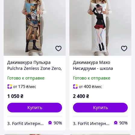
Дакимакура Пульхра
Дакимакура Махо
Pulchra Zenless Zone Zero,
Нисидзуми - школа
(подушка обнимашка)
Чёрного Леса, (подушка
Готово к отправке
Готово к отправке
100*33 см
обнимашка) 180*60 см
175
400
от
₴
/мес
от
₴
/мес
1 050
₴
2 400
₴
Купить
Купить
90%
90%
3. ForFit Интернет-магазин спортивных товаров
3. ForFit Интернет-магазин спортивных товаров