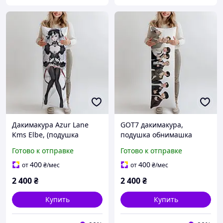
Дакимакура Azur Lane
GOT7 дакимакура,
Kms Elbe, (подушка
подушка обнимашка
обнимашка) 180*60 см
ростова 180*60 см
Готово к отправке
Готово к отправке
400
400
от
₴
/мес
от
₴
/мес
2 400
₴
2 400
₴
Купить
Купить