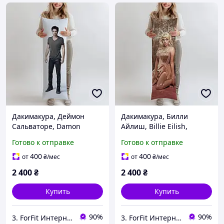
Дакимакура, Деймон
Дакимакура, Билли
Сальваторе, Damon
Айлиш, Billie Eilish,
Salvatore, The Vampire
(подушка обнимашка)
Готово к отправке
Готово к отправке
Diaries, (подушка
180*60 см
обнимашка) 180*60 см
400
400
от
₴
/мес
от
₴
/мес
2 400
₴
2 400
₴
Купить
Купить
90%
90%
3. ForFit Интернет-магазин спортивных товаров
3. ForFit Интернет-магазин спортивных товаров