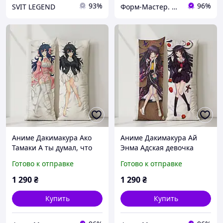
93%
96%
SVIT LEGEND
Форм-Мастер. Магазин форм для декора
Аниме Дакимакура Ако
Аниме Дакимакура Ай
Тамаки А ты думал, что
Энма Адская девочка
твоя жена в онлайн-игре
(подушка обнимашка)
Готово к отправке
Готово к отправке
на самом деле не
120*40 см
девушка? (подушка)
1 290
₴
1 290
₴
Купить
Купить