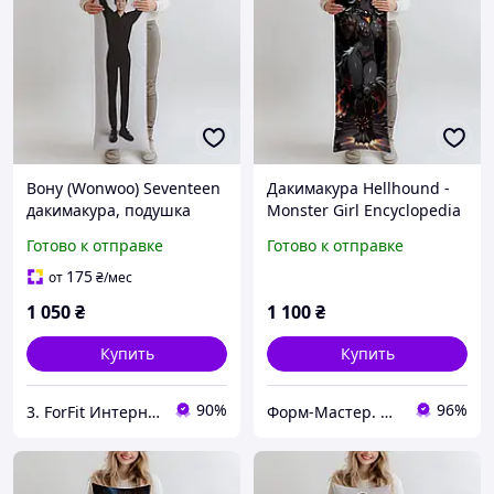
Вону (Wonwoo) Seventeen
Дакимакура Hellhound -
дакимакура, подушка
Monster Girl Encyclopedia
обнимашка ростова
(MGE) (A), (подушка
Готово к отправке
Готово к отправке
100*33 см
обнимашка) 100*33 см
175
от
₴
/мес
1 050
₴
1 100
₴
Купить
Купить
90%
96%
3. ForFit Интернет-магазин спортивных товаров
Форм-Мастер. Магазин форм для декора