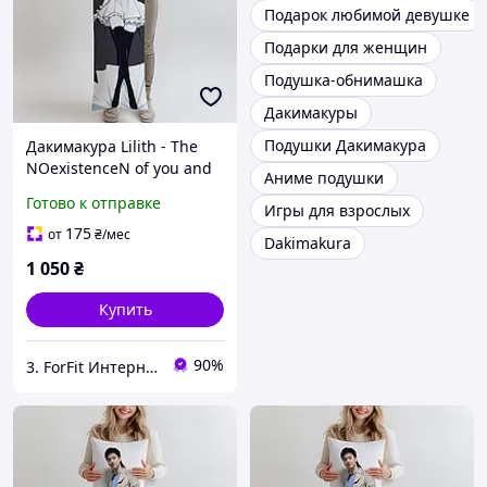
Подарок любимой девушке
Подарки для женщин
Подушка-обнимашка
Дакимакуры
Подушки Дакимакура
Дакимакура Lilith - The
NOexistenceN of you and
Аниме подушки
me, (подушка обнимашка)
Готово к отправке
Игры для взрослых
100*33 см
175
от
₴
/мес
Dakimakura
1 050
₴
Купить
90%
3. ForFit Интернет-магазин спортивных товаров