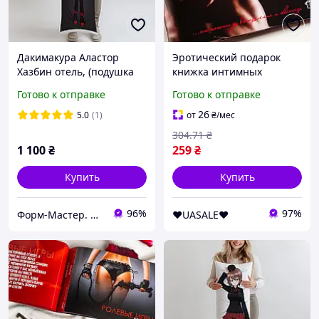
Дакимакура Аластор
Эротический подарок
Хазбин отель, (подушка
книжка интимных
обнимашка) 100*33 см
желаний SEX BOOK
Готово к отправке
Готово к отправке
подарок любимому
человеку, Sexshop TFA
26
5.0
(1)
от
₴
/мес
304
.71
₴
1 100
₴
259
₴
Купить
Купить
96%
97%
Форм-Мастер. Магазин форм для декора
❤️UASALE❤️