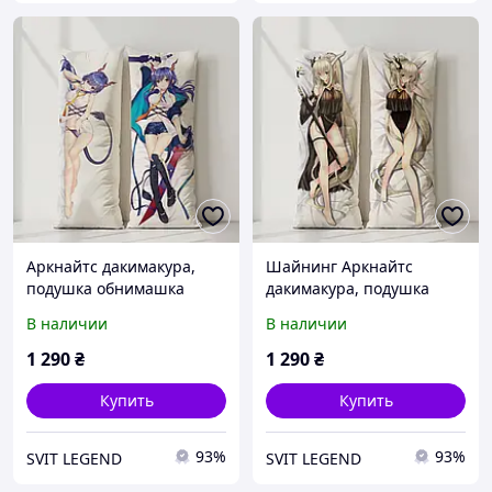
Аркнайтс дакимакура,
Шайнинг Аркнайтс
подушка обнимашка
дакимакура, подушка
ростовая 120*40 см
обнимашка ростовая
В наличии
В наличии
120*40 см
1 290
₴
1 290
₴
Купить
Купить
93%
93%
SVIT LEGEND
SVIT LEGEND