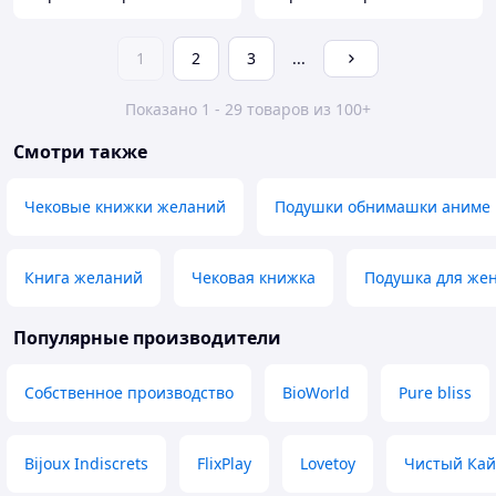
1
2
3
...
Показано 1 - 29 товаров из 100+
Смотри также
Чековые книжки желаний
Подушки обнимашки аниме
Книга желаний
Чековая книжка
Подушка для же
Популярные производители
Собственное производство
BioWorld
Pure bliss
Bijoux Indiscrets
FlixPlay
Lovetoy
Чистый Ка