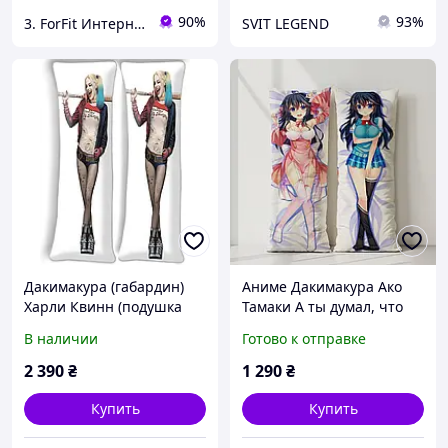
90%
93%
3. ForFit Интернет-магазин спортивных товаров
SVIT LEGEND
Дакимакура (габардин)
Аниме Дакимакура Ако
Харли Квинн (подушка
Тамаки А ты думал, что
обнимашка) 180*60 см
твоя жена в онлайн-игре
В наличии
Готово к отправке
на самом деле не
девушка? (подушка)
2 390
₴
1 290
₴
Купить
Купить