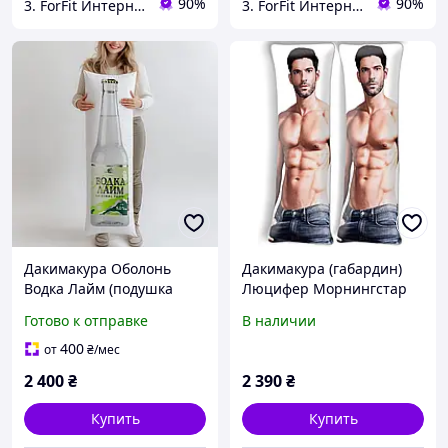
90%
90%
3. ForFit Интернет-магазин спортивных товаров
3. ForFit Интернет-магазин спортивных товаров
Дакимакура Оболонь
Дакимакура (габардин)
Водка Лайм (подушка
Люцифер Морнингстар
обнимашка) 180*60 см
(подушка обнимашка)
Готово к отправке
В наличии
180*60 см
400
от
₴
/мес
2 400
₴
2 390
₴
Купить
Купить