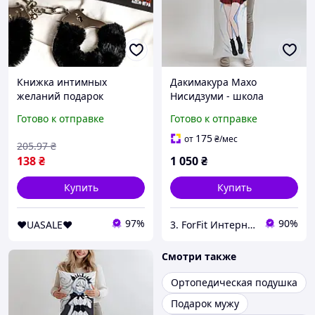
Книжка интимных
Дакимакура Махо
желаний подарок
Нисидзуми - школа
любимому человеку,
Чёрного Леса, (подушка
Готово к отправке
Готово к отправке
Sexshop TFA
обнимашка) 100*33 см
175
от
₴
/мес
205
.97
₴
138
₴
1 050
₴
Купить
Купить
97%
90%
❤️UASALE❤️
3. ForFit Интернет-магазин спортивных товаров
Смотри также
Ортопедическая подушка
Подарок мужу