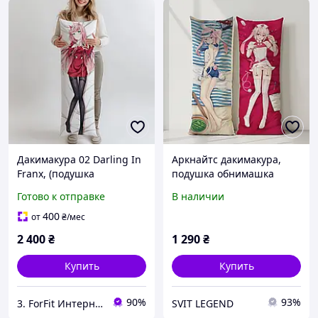
Дакимакура 02 Darling In
Аркнайтс дакимакура,
Franx, (подушка
подушка обнимашка
обнимашка) 180*60 см
ростовая 120*40 см
Готово к отправке
В наличии
400
от
₴
/мес
2 400
₴
1 290
₴
Купить
Купить
90%
93%
3. ForFit Интернет-магазин спортивных товаров
SVIT LEGEND