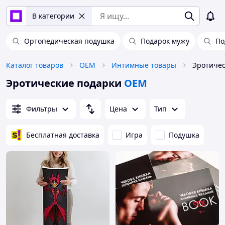
В категории
Ортопедическая подушка
Подарок мужу
По
Каталог товаров
OEM
Интимные товары
Эротиче
Эротические подарки
OEM
Фильтры
Цена
Тип
Бесплатная доставка
Игра
Подушка