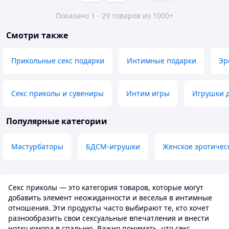
Показано 1 - 29 товаров из 1000+
Смотри также
Прикольные секс подарки
Интимные подарки
Эр
Секс приколы и сувениры
Интим игры
Игрушки д
Популярные категории
Мастурбаторы
БДСМ-игрушки
Женское эротичес
Секс приколы — это категория товаров, которые могут
добавить элемент неожиданности и веселья в интимные
отношения. Эти продукты часто выбирают те, кто хочет
разнообразить свои сексуальные впечатления и внести
нотку юмора в спальню. Важно понимать, что секс