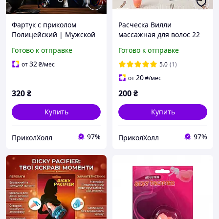
Фартук с приколом
Расческа Вилли
Полицейский | Мужской
массажная для волос 22
эротический костюм
см | Щетка эротический
Готово к отправке
Готово к отправке
полиции габардин |
прикол 18+ | Подарок
Подарок мужчине
подру на девичник
32
от
₴
/мес
5.0
(1)
20
от
₴
/мес
320
₴
200
₴
Купить
Купить
97%
97%
ПриколХолл
ПриколХолл