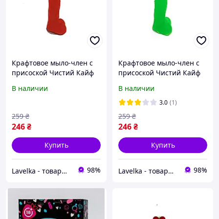
Крафтовое мыло-член с
Крафтовое мыло-член с
присоской Чистий Кайф
присоской Чистий Кайф
Red size L, натуральное
Green size L, натуральное
В наличии
В наличии
3.0
(1)
259
₴
259
₴
246
₴
246
₴
Купить
Купить
98%
98%
Lavelka - товары для удовольствия
Lavelka - товары для удовольствия