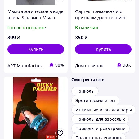
Мыло эротическое в виде
Фартук прикольный с
члена S размер Мыло
приколом джентельмен
пенис с губами Подарок.
оригинальный подарок
Готово к отправке
В наличии
секс прикол
карнавал приколов
эролтический юморной
399
₴
350
₴
мужской
Купить
Купить
98%
98%
ART Manufactura
Дом новинок
Смотри также
Приколы
Эротические игры
Интимные игры для пары
Приколы для взрослых
Приколы и розыгрыши
Подарок на девичник