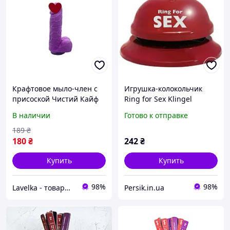
Крафтовое мыло-член с
Игрушка-колокольчик
присоской Чистий Кайф
Ring for Sex Klingel
Violet size S натуральное
В наличии
Готово к отправке
Sexual Fantasy
189
₴
180
₴
242
₴
Купить
Купить
98%
98%
Lavelka - товары для удовольствия
Persik.in.ua