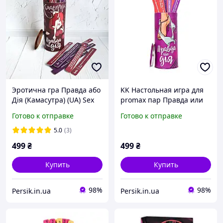
Эротична гра Правда або
KK Настольная игра для
Дія (Камасутра) (UA) Sex
promax пар Правда или
Aura
дело на украинском
Готово к отправке
Готово к отправке
языке 18+. pro25\K
5.0
(3)
499
₴
499
₴
Купить
Купить
98%
98%
Persik.in.ua
Persik.in.ua