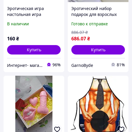
Эротическая игра
Эротический набор
настольная игра
подарок для взрослых
деревянные кубики
набор для игр Карнавал
В наличии
Готово к отправке
черные Карнавал
Приколов для пары
Приколов романтический
романтические вечера
886
.07
₴
подарок для пары
160
₴
686
.07
₴
Купить
Купить
96%
81%
Интернет- магазин "Праздник-shop"
GarnoByde