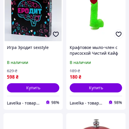
Игра Эродит sexstyle
Крафтовое мыло-член с
присоской Чистий Кайф
Green size S натуральное
В наличии
В наличии
Sexual Fantasy
629
₴
189
₴
598
₴
180
₴
Купить
Купить
98%
98%
Lavelka - товары для удовольствия
Lavelka - товары для удовольствия