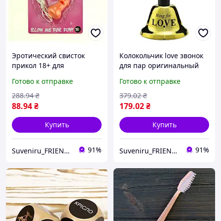
Эротический свисток
Колокольчик love звонок
прикол 18+ для
для пар оригинальный
вечеринок Вилли
подарок золотой
Готово к отправке
Готово к отправке
оригинальный подарок
эротический прикол для
для взрослых и любовных
взрослых
288
.94
₴
379
.02
₴
игр весело
88
.94
₴
179
.02
₴
Купить
Купить
91%
91%
Suveniru_FRIENDS
Suveniru_FRIENDS