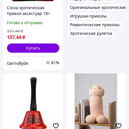
Оригинальные эротические 
Соска эротическая
прикол аксессуар 18+
Игрушки-приколы
шутка для вечеринки
Готово к отправке
Романтические приколы
модель вилли необычный
подарок для взрослых
337
.44
₴
Эротическая рулетка
137
.44
₴
Купить
81%
GarnoByde