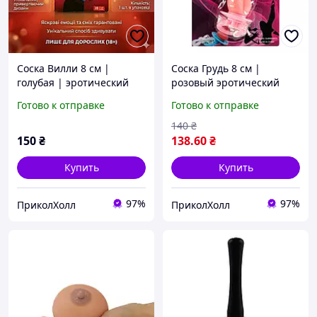
Соска Вилли 8 см |
Соска Грудь 8 см |
голубая | эротический
розовый эротический
прикол 18+ | подарок на
прикол 18+ | подарок на
Готово к отправке
Готово к отправке
девичник | прикол для
девичник | реквизит для
вечеринок
конкурсов
140
₴
150
₴
138
.60
₴
Купить
Купить
97%
97%
ПриколХолл
ПриколХолл