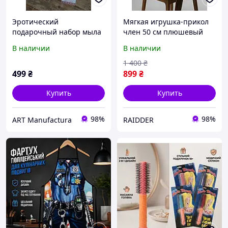
Эротический
Мягкая игрушка-прикол
подарочный набор мыла
член 50 см плюшевый
в виде члена для кумы.
антистресс для взрослых
В наличии
В наличии
Подарок прикол 18+
гипоаллергенная
декоративная подушка
1 400
₴
эротический подарок
499
₴
899
₴
бежевый
Купить
Купить
98%
98%
ART Manufactura
RAIDDER