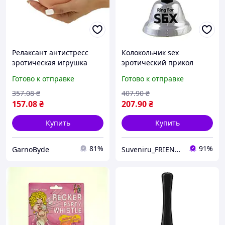
Релаксант антистресс
Колокольчик sex
эротическая игрушка
эротический прикол
грудь 8см средняя
серебряный карнавал
Готово к отправке
Готово к отправке
Карнавал Приколов для
приколов для взрослых
снятия стресса на
веселый подарок
357
.08
₴
407
.90
₴
подарок
оригинал
157
.08
₴
207
.90
₴
Купить
Купить
81%
91%
GarnoByde
Suveniru_FRIENDS