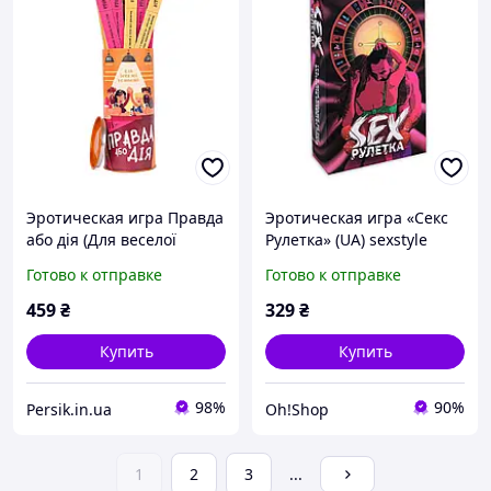
Эротическая игра Правда
Эротическая игра «Секс
або дія (Для веселої
Рулетка» (UA) sexstyle
компанії) (UA) Sex Aura
Готово к отправке
Готово к отправке
459
₴
329
₴
Купить
Купить
98%
90%
Persik.in.ua
Oh!Shop
1
2
3
...