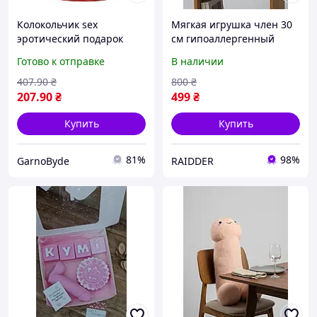
Колокольчик sex
Мягкая игрушка член 30
эротический подарок
см гипоаллергенный
металлический мини
плюшевый антистресс
Готово к отправке
В наличии
карнавал приколов для
для взрослых игрушка
взрослых настольный
для сна эротический
407
.90
₴
800
₴
звонок
подарок прикол бежевый
207
.90
₴
499
₴
Купить
Купить
81%
98%
GarnoByde
RAIDDER