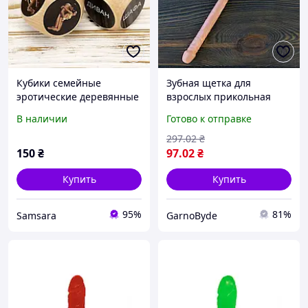
Кубики семейные
Зубная щетка для
эротические деревянные
взрослых прикольная
игра для взрослых
набор для пары вилли
В наличии
Готово к отправке
камасутра 18 плюс
эротический дизайн
бежевые оригинальные
оригинал подарок на
297
.02
₴
подарки для пары
новоселье
150
₴
97
.02
₴
Купить
Купить
95%
81%
Samsara
GarnoByde