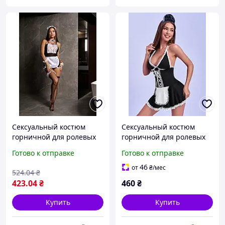
Сексуальный костюм
Сексуальный костюм
горничной для ролевых
горничной для ролевых
игр эротическое белье
игр, Эротический костюм
Готово к отправке
Готово к отправке
Maid, фетиш наряд
домохозяйки,
служанки S/M
Сексуальный костюм
46
от
₴
/мес
524
.04
₴
уборщицы
423
.04
₴
460
₴
Купить
Купить