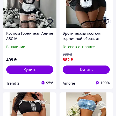
Костюм Горничная Аниме
Эротический костюм
ABC M
горничной образ, от
которого невозможно
В наличии
Готово к отправке
отвести взгляд
980
₴
499
₴
882
₴
Купить
Купить
95%
100%
Trend S
Amorie