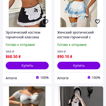
Эротический костюм
Женский эротический
горничной классика
костюм горничной с
соблазна и игривости
кружевом и фартуком |
Готово к отправке
Готово к отправке
Голубой
965
₴
989
₴
868
.50
₴
890
.10
₴
Купить
Купить
100%
100%
Amorie
Amorie