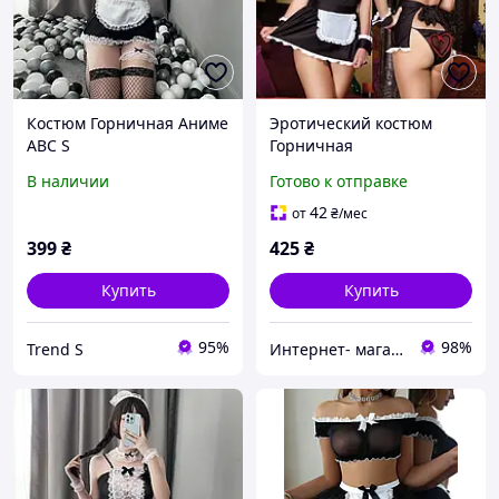
Костюм Горничная Аниме
Эротический костюм
ABC S
Горничная
В наличии
Готово к отправке
42
от
₴
/мес
399
₴
425
₴
Купить
Купить
95%
98%
Trend S
Интернет- магазин "Beauty"