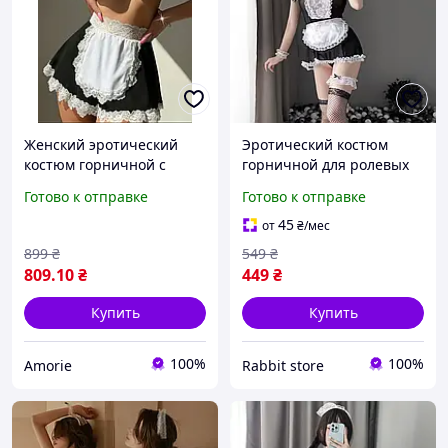
Женский эротический
Эротический костюм
костюм горничной с
горничной для ролевых
кружевным фартуком |
игр
Готово к отправке
Готово к отправке
Чёрно-белый | Размер S
45
от
₴
/мес
899
₴
549
₴
809
.10
₴
449
₴
Купить
Купить
100%
100%
Amorie
Rabbit store