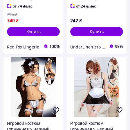
74
24
от
₴
/мес
от
₴
/мес
795
₴
740
₴
242
₴
Купить
Купить
100%
99%
Red Fox Lingerie
UnderLinen это оптово-розничный интернет-магазин эротического белья.
Игровой костюм
Игровой костюм
Горничная S Черный
Горничная S Черный