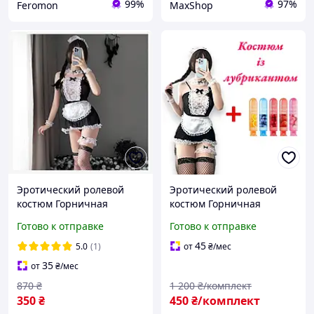
99%
97%
Feromon
MaxShop
Эротический ролевой
Эротический ролевой
костюм Горничная
костюм Горничная
Сексуальный игровой
игровой костюм для
Готово к отправке
Готово к отправке
женский костюм для
ролевых игр + Лубрикант
секса и для ролевых игр
съедобный 80 мл на
45
5.0
(1)
от
₴
/мес
выбор 1 шт
35
от
₴
/мес
870
₴
1 200
₴/комплект
350
₴
450
₴/комплект