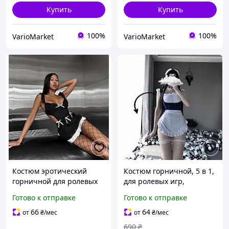
Купить
Купить
100%
100%
VarioMarket
VarioMarket
Костюм эротический
Костюм горничной, 5 в 1,
горничной для ролевых
для ролевых игр,
игр с колготками, секс
эротическое нижнее
Готово к отправке
Готово к отправке
костюм, нижнее белье
белье
эротическое
66
64
от
₴
/мес
от
₴
/мес
690
₴