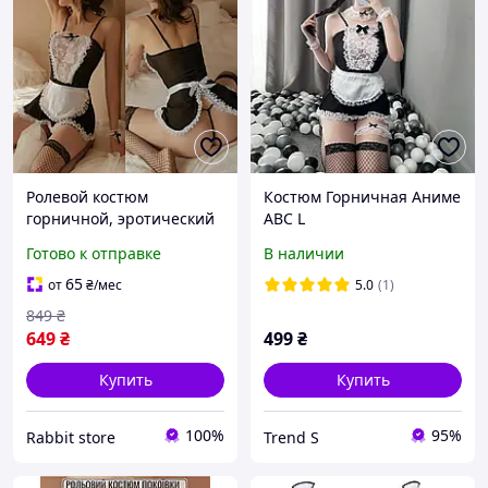
Ролевой костюм
Костюм Горничная Аниме
горничной, эротический
ABC L
костюм горничной для
Готово к отправке
В наличии
игр
65
от
₴
/мес
5.0
(1)
849
₴
649
₴
499
₴
Купить
Купить
100%
95%
Rabbit store
Trend S