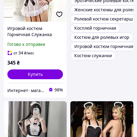
Эротические ролевые костю
Женские костюмы для ролев
Ролевой костюм секретарши
Косплей горничная
Игровой костюм
Горничная Служанка
Костюм для ролевых игор
эротическое белье
Готово к отправке
Игровой костюм горничная
34
от
₴
/мес
Костюм служанки
345
₴
Купить
98%
Интернет- магазин "Beauty"