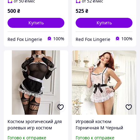
50
52
от
₴
/мес
от
₴
/мес
500
₴
525
₴
Купить
Купить
100%
100%
Red Fox Lingerie
Red Fox Lingerie
Костюм эротический для
Игровой костюм
ролевых игр костюм
Горничная M Черный
горничной
Готово к отправке
Готово к отправке