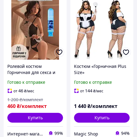
Ролевой костюм
Костюм «Горничная Plus
Горничная для секса и
Size»
ролевых игр + Лубрикант
Готово к отправке
Готово к отправке
съедобный FRUITS FUN 80
мл
46
144
от
₴
/мес
от
₴
/мес
1 200
₴/комплект
460
₴/комплект
1 440
₴/комплект
Купить
Купить
99%
94%
Интернет-магазин IKA
Magic Shop