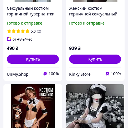
Сексуальный костюм
Женский костюм
горничной гувернантки
горничной сексуальный
прислуги служанки
для ролевых игр
Готово к отправке
Готово к отправке
рабыни ролевые игры
эротическое бельё
поводок эротическое
(размер S)
5.0
(2)
женск белье
49
от
₴
/мес
490
₴
929
₴
Купить
Купить
100%
100%
UnMy.Shop
Kinky Store