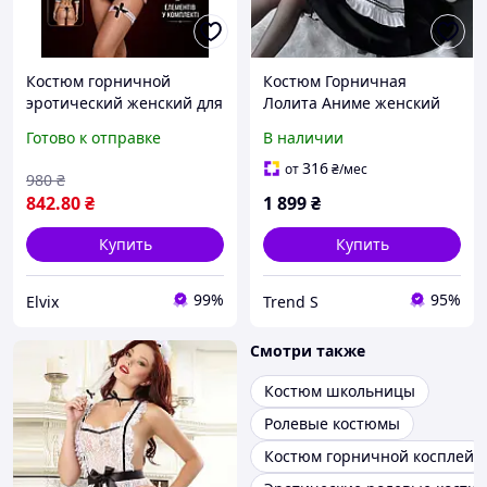
Костюм горничной
Костюм Горничная
эротический женский для
Лолита Аниме женский
ролевых игр, 7
ABC
Готово к отправке
В наличии
предметов,
универсальный размер
316
от
₴
/мес
980
₴
842
.80
₴
1 899
₴
Купить
Купить
99%
95%
Elvix
Trend S
Смотри также
Костюм школьницы
Ролевые костюмы
Костюм горничной косплей