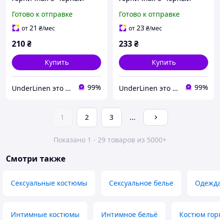
Готово к отправке
Готово к отправке
21
23
от
₴
/мес
от
₴
/мес
210
₴
233
₴
Купить
Купить
99%
99%
UnderLinen это оптово-розничный интернет-магазин эротического белья.
UnderLinen это оптово-розничный интернет-магазин эротического белья.
1
2
3
...
Показано 1 - 29 товаров из 5000+
Смотри также
Сексуальные костюмы
Сексуальное белье
Одежда
Интимные костюмы
Интимное бельё
Костюм гор