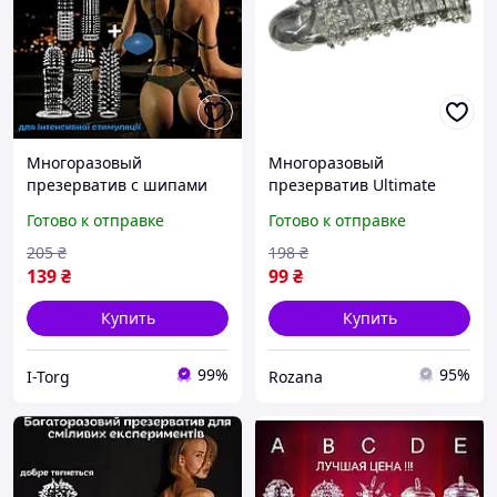
Многоразовый
Многоразовый
презерватив с шипами
презерватив Ultimate
Оригинал «IT25102»
удлинитель члена
Готово к отправке
Готово к отправке
Незабываемые
задержка эякуляции
ощущения обеспечены
прозрачный 12 см
205
₴
198
₴
139
₴
99
₴
Купить
Купить
99%
95%
I-Torg
Rozana