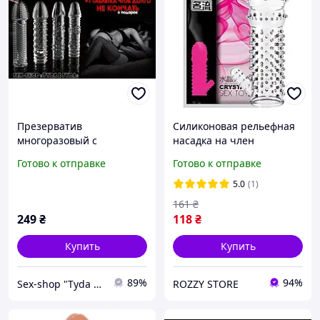
Презерватив
Силиконовая рельефная
многоразовый с
насадка на член
пупырышками и шипами
многоразовый
Готово к отправке
Готово к отправке
нечто большее, чем
презерватив насадки на
просто безопасный секс
пенис с усиками и
5.0
(1)
шипами прозрачный
161
₴
249
₴
118
₴
Купить
Купить
89%
94%
Sex-shop "Tyda & Syda"
ROZZY STORE