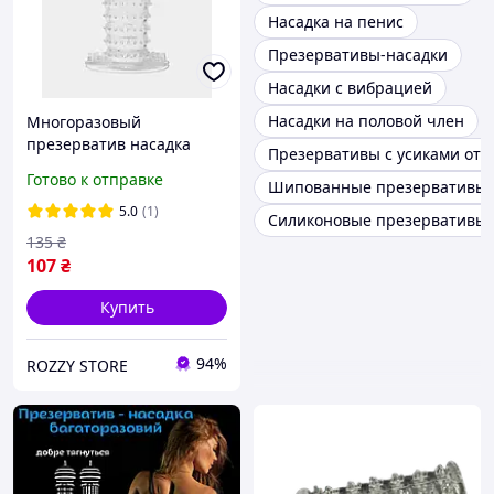
Насадка на пенис
Презервативы-насадки
Насадки с вибрацией
Насадки на половой член
Многоразовый
презерватив насадка
Презервативы с усиками от
силиконовая рельефная с
Готово к отправке
Шипованные презервативы
шипами и усиками
продление полового акта
5.0
(1)
Силиконовые презервативы
прозрачный
135
₴
107
₴
Купить
94%
ROZZY STORE