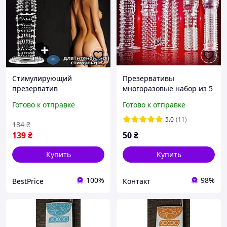
Стимулирующий
Презервативы
презерватив
многоразовые набор из 5
многоразовый Оригинал
штук насадка на пенис
Готово к отправке
Готово к отправке
«BP14980» Мощный и
член презерватив секс с
долгий эффект
усами шипы усы Есть опт
5.0
(11)
184
₴
139
₴
50
₴
Купить
Купить
100%
98%
BestPrice
Контакт