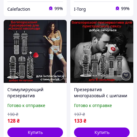
99%
99%
Calefaction
I-Torg
Стимулирующий
Презерватив
презерватив
многоразовый с шипами
многоразовый Оригинал
Оригинал «SexFire»
Готово к отправке
Готово к отправке
«IT25090» Для яркой ночи
Незабываемые
ощущения обеспечены
190
₴
197
₴
128
₴
133
₴
Купить
Купить