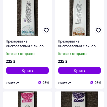
Презерватив
Презерватив
многоразовый с вибро
многоразовый с вибро
дополнительное
дополнительное
Готово к отправке
Готово к отправке
удовольствие шипы
удовольствие шипы
вибрация
рёбрами крупная точка
225
₴
225
₴
вибрация
Купить
Купить
98%
98%
Контакт
Контакт