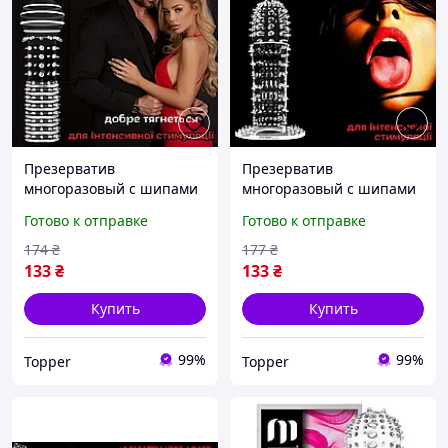
Презерватив
Презерватив
многоразовый с шипами
многоразовый с шипами
Оригинал «MaxFire»
Оригинал «KingFire» Для
Готово к отправке
Готово к отправке
Новые яркие ощущения
новых ощущений в
постели
174
₴
177
₴
133
₴
133
₴
Купить
Купить
99%
99%
Topper
Topper