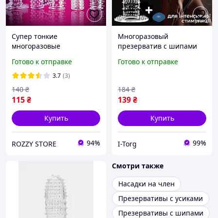
Супер тонкие
Многоразовый
многоразовые
презерватив с шипами
презервативы
Оригинал «IT25101» Для
Готово к отправке
Готово к отправке
Многоразовая насадка на
ярких ощущений
член
3.7
(3)
140
₴
184
₴
115
₴
139
₴
Купить
Купить
94%
99%
ROZZY STORE
I-Torg
Смотри также
Насадки на член
Презервативы с усиками
Презервативы с шипами