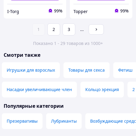
99%
99%
I-Torg
Topper
1
2
3
...
Показано 1 - 29 товаров из 1000+
Смотри также
Игрушки для взрослых
Товары для секса
Фетиш
Насадки увеличивающие член
Кольцо эрекция
2
Популярные категории
Презервативы
Лубриканты
Возбуждающие средс