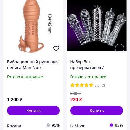
Вибрационный рукав для
Набор 5шт
пениса Man Nuo
презервативов /
многоразовый
презерватив
Готово к отправке
Готово к отправке
презерватив задержка
многоразовый
эякуляции 13 см
силиконовый
5.0
(2)
Многоразовая насадка на
380
₴
член презервативы
1 200
₴
220
₴
усачи
Купить
Купить
95%
93%
Rozana
LaMoon