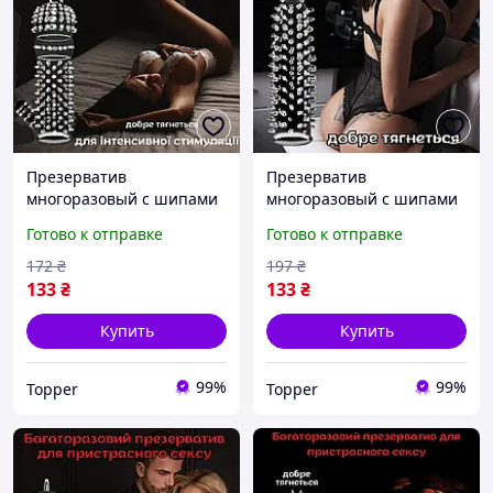
Презерватив
Презерватив
многоразовый с шипами
многоразовый с шипами
Оригинал «BlackFire»
Оригинал «BlueFire» Для
Готово к отправке
Готово к отправке
Мощный и долгий эффект
яркой ночи
172
₴
197
₴
133
₴
133
₴
Купить
Купить
99%
99%
Topper
Topper