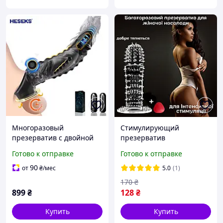
Многоразовый
Стимулирующий
презерватив с двойной
презерватив
вибрацией и
многоразовый Оригинал
Готово к отправке
Готово к отправке
удлиняющим эффектом
«IT25089» Страстная ночь
обеспечена
90
от
₴
/мес
5.0
(1)
170
₴
899
₴
128
₴
Купить
Купить