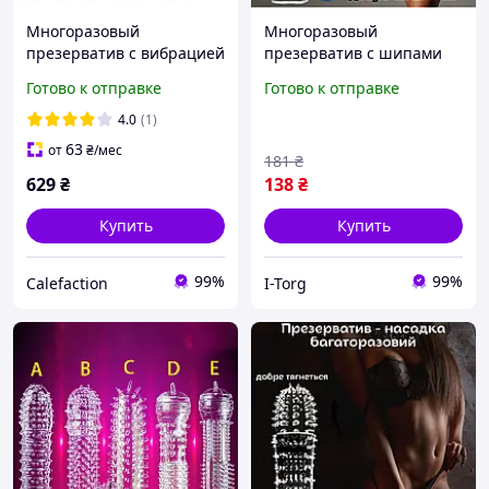
Многоразовый
Многоразовый
презерватив с вибрацией
презерватив с шипами
и удлиняющим эффектом
Оригинал «IT25100» Для
Готово к отправке
Готово к отправке
яркой ночи
4.0
(1)
63
от
₴
/мес
181
₴
629
₴
138
₴
Купить
Купить
99%
99%
Calefaction
I-Torg