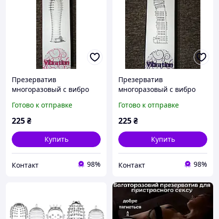
Презерватив
Презерватив
многоразовый с вибро
многоразовый с вибро
дополнительное
дополнительное
Готово к отправке
Готово к отправке
удовольствие шипы
удовольствие шипы
крупная точка вибрация
крупная точка вибрация
225
₴
225
₴
Купить
Купить
98%
98%
Контакт
Контакт