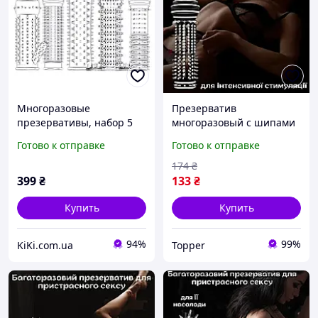
Многоразовые
Презерватив
презервативы, набор 5
многоразовый с шипами
шт.
Оригинал «RedFire» Для
Готово к отправке
Готово к отправке
долгой и страстной ночи
174
₴
399
₴
133
₴
Купить
Купить
94%
99%
KiKi.com.ua
Topper