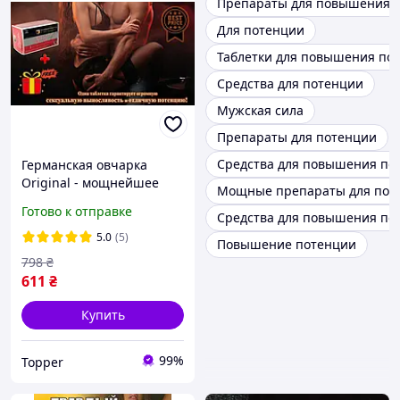
Препараты для повышения 
Для потенции
Таблетки для повышения по
Средства для потенции
Мужская сила
Препараты для потенции
Средства для повышения по
Германская овчарка
Original - мощнейшее
Мощные препараты для пот
средство для повышения
Готово к отправке
Средства для повышения по
потенции! Сексуальная
выносливость на всю
5.0
(5)
Повышение потенции
ночь!
798
₴
611
₴
Купить
99%
Topper