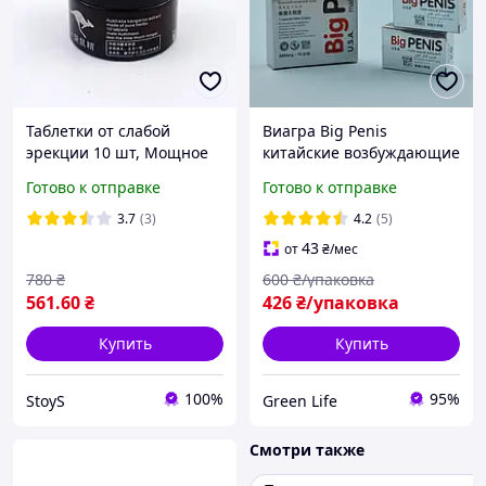
Таблетки от слабой
Виагра Big Penis
эрекции 10 шт, Мощное
китайские возбуждающие
средство для повышения
пилюли для мужчин для
Готово к отправке
Готово к отправке
потенции в пожилом
секса мощное
возрасте, Препараты для
возбуждающее средство
3.7
(3)
4.2
(5)
здоровья виагра
Viagra 12 шт
43
от
₴
/мес
780
₴
600
₴/упаковка
561
.60
₴
426
₴/упаковка
Купить
Купить
100%
95%
StoyS
Green Life
Смотри также