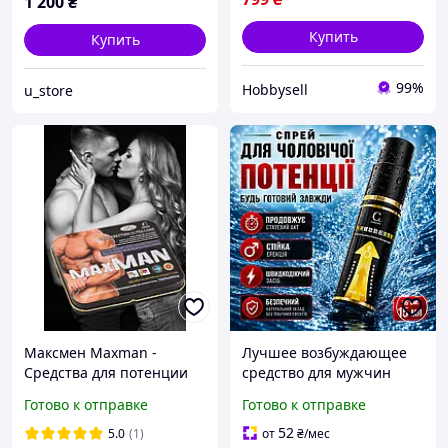
1 200
₴
Купить
Купить
99%
Hobbysell
u_store
Максмен Maxman -
Лучшее возбуждающее
Средства для потенции
средство для мужчин
мужчин для эрекции,
Спрей для повышения
Готово к отправке
Готово к отправке
Мужские препараты для
потенции и ярких
повышения потенции
ощущений
52
5.0
(1)
от
₴
/мес