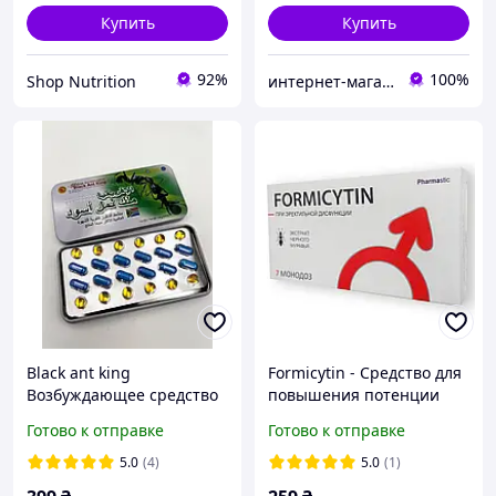
Купить
Купить
92%
100%
Shop Nutrition
интернет-магазин "ВСЕ ЛУЧШЕЕ ЛЮДЯМ"
Black ant king
Formicytin - Средство для
Возбуждающее средство
повышения потенции
8800mg 12+12шт
(Формицитин)
Готово к отправке
Готово к отправке
Таблетки для повышения
Натуральные средства
потенции ЧЕРНЫЙ
для эрекций Сильный
5.0
(4)
5.0
(1)
МУРАВЕЙ
возбудитель