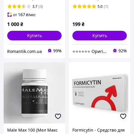
тестостерона у мужчин
3.7
(3)
5.0
(1)
167
от
₴
/мес
1 000
₴
199
₴
Купить
Купить
99%
92%
Romantik.com.ua
⭐⭐⭐⭐⭐⭐ Оригінальна продукція
Male Max 100 (Мел Макс
Formicytin - Средство для