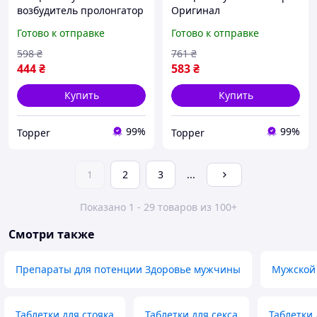
возбудитель пролонгатор
Оригинал
Оригинал
«MegaCrazyPills» Таблетки
Готово к отправке
Готово к отправке
«UltraYellowPills» Таблетки
для повышения
для повышения
потенции
598
₴
761
₴
потенции
444
₴
583
₴
Купить
Купить
99%
99%
Topper
Topper
1
2
3
...
Показано 1 - 29 товаров из 100+
Смотри также
Препараты для потенции Здоровье мужчины
Мужской 
Таблетки для стояка
Таблетки для секса
Таблетки