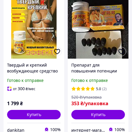
Твердый и крепкий
Препарат для
возбуждающее средство
повышения потенции
для эрекции мужчин, в
Твердый и крепкий для
Готово к отправке
Готово к отправке
таблетках для потенции,
Здоровья мужчины,
повышение удовольствия
Натуральные
300
от
₴
/мес
5.0
(2)
возбуждающие средства
520
₴/упаковка
для Мощной эрекции
1 799
₴
353
₴/упаковка
Купить
Купить
100%
100%
dankitan
интернет-магазин "Светлячок"