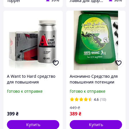
Topper
Лавка для здоров"я ТОП 💎💛💎
A Want to Hard средство
Анонимно Средство для
для повышения
повышения потенции
потенции
Black Ant King
Готово к отправке
Готово к отправке
Королевский Черный
Муравей 12 шт Таблетки
4.6
(10)
для эрекции
449
₴
399
₴
389
₴
Купить
Купить