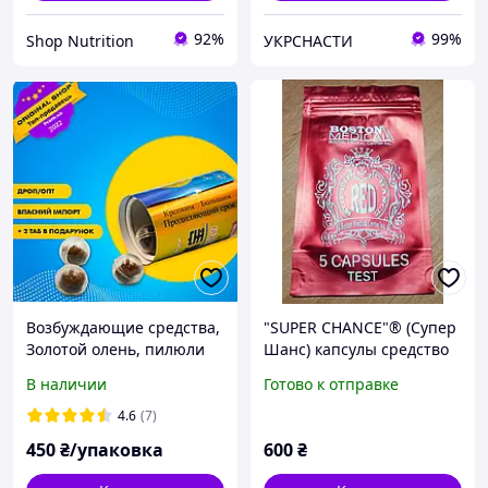
92%
99%
Shop Nutrition
УКРСНАСТИ
Возбуждающие средства,
"SUPER CHANCE"® (Супер
Золотой олень, пилюли
Шанс) капсулы средство
для повышения
для повышения
В наличии
Готово к отправке
потенции, сильнее чем
потенции 5 капсул.
виагра
4.6
(7)
450
₴/упаковка
600
₴