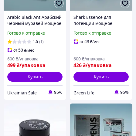
Arabic Black Ant Арабский
Shark Essence для
черный муравей мощное
потенции мощное
возбуждающее средство
возбуждающее средство
Готово к отправке
Готово к отправке
для потенции секса
натуральные
Виагра viagra 12 шт
возбуждающие
43
1.0
(1)
от
₴
/мес
препараты 10 шт
50
от
₴
/мес
оригинал
600
₴/упаковка
600
₴/упаковка
499
₴/упаковка
426
₴/упаковка
Купить
Купить
95%
95%
Ukrainian Sale
Green Life