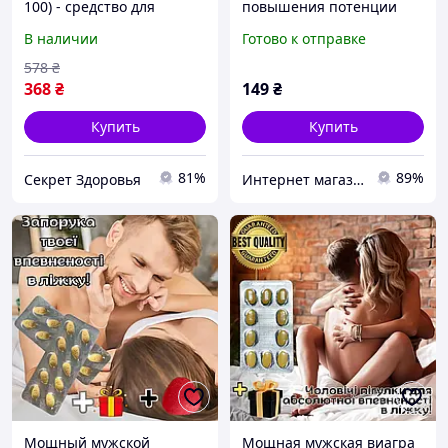
100) - средство для
повышения потенции
повышения потенции
(Формицитин) капли от
В наличии
Готово к отправке
потенции, капсулы для
потенции
578
₴
368
₴
149
₴
Купить
Купить
81%
89%
Секрет Здоровья
Интернет магазин " Боби "
Мощный мужской
Мощная мужская виагра