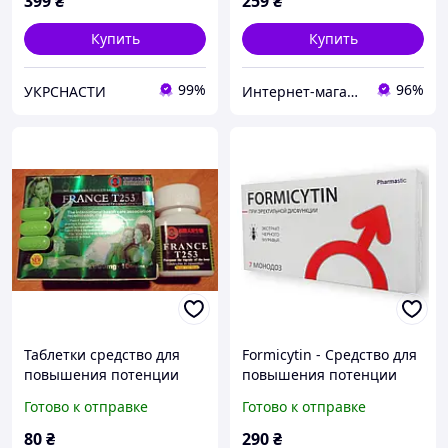
399
₴
259
₴
Купить
Купить
99%
96%
УКРСНАСТИ
Интернет-магазин "hotdeal"
Таблетки средство для
Formicytin - Средство для
повышения потенции
повышения потенции
"Франс Т253 France T253
(Формицитин) 7 монодоз
Готово к отправке
Готово к отправке
10 таблеток в упаковке.
80
₴
290
₴