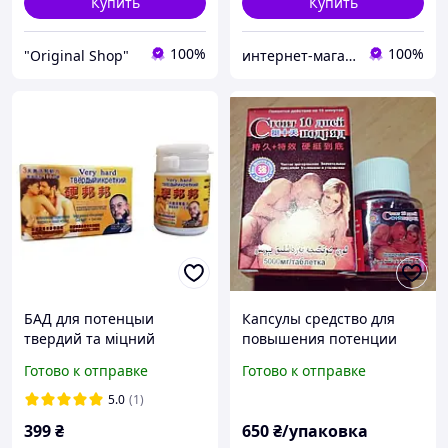
Купить
Купить
100%
100%
"Original Shop"
интернет-магазин"BIGTOPSHOP"
БАД для потенцыи
Капсулы средство для
твердий та міцний
повышения потенции
"Стоит 10 дней" 10 капсул
Готово к отправке
Готово к отправке
в упаковке.
5.0
(1)
399
₴
650
₴/упаковка