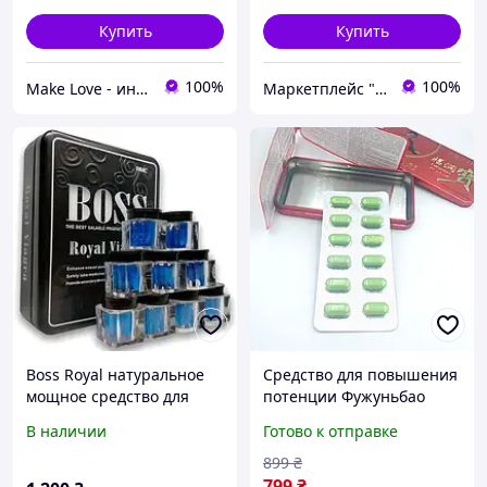
Купить
Купить
100%
100%
Make Love - интим бутик
Маркетплейс "7 Трав" товары от производителей Украины, Европы и Азии
Boss Royal натуральное
Средство для повышения
мощное средство для
потенции Фужуньбао
потенции
Фурунбао (Furunbao)
В наличии
Готово к отправке
12шт (Таблетки для
мужчин чтобы стоял)
899
₴
799
₴