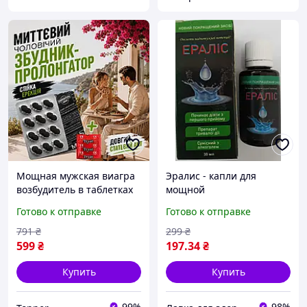
Мощная мужская виагра
Эралис - капли для
возбудитель в таблетках
мощной
для повышения
потенции,Эралис капли
Готово к отправке
Готово к отправке
потенции
для потенции, эралис
средство для повышения
791
₴
299
₴
либидо эралис
599
₴
197
.34
₴
Купить
Купить
99%
98%