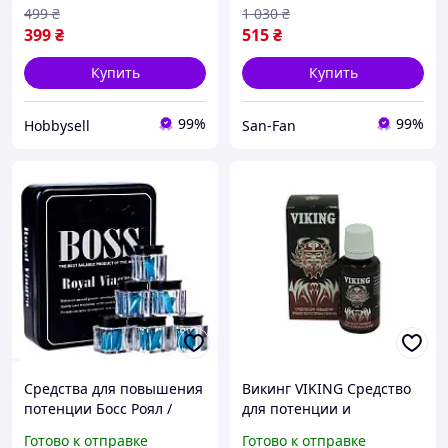
Возбуждающий препарат
499
₴
1 030
₴
для секса
399
₴
515
₴
Купить
Купить
99%
99%
Hobbysell
San-Fan
Средства для повышения
Викинг VIKING Средство
потенции Босс Роял /
для потенции и
Boss Royal (27 таблеток)
повышения уровня
Готово к отправке
Готово к отправке