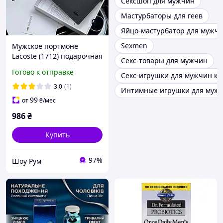
Сексшоп для мужчин
Мастурбаторы для геев
Яйцо-мастурбатор для мужч
Sexmen
Мужское портмоне
Lacoste (1712) подарочная
Секс-товары для мужчин
упаковка
Готово к отправке
Секс-игрушки для мужчин к
3.0
(1)
Интимные игрушки для мужч
99
от
₴
/мес
986
₴
Купить
97%
Шоу Рум