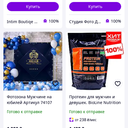
Купить
Купить
100%
100%
Intim Boutiqe 777Shop
Студия Фото Декор
Фотозона Мужчине на
Протеин для мужчин и
юбилей Артикул 74107
девушек. BioLine Nutrition
для роста мышц и набора
Готово к отправке
Готово к отправке
массы натуральный
спортивное питание
238
от
₴
/мес