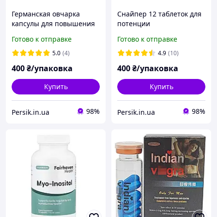
Германская овчарка
Снайпер 12 таблеток для
капсулы для повышения
потенции
потенции
Готово к отправке
Готово к отправке
5.0
(4)
4.9
(10)
400
₴/упаковка
400
₴/упаковка
Купить
Купить
98%
98%
Persik.in.ua
Persik.in.ua