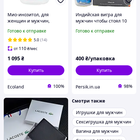
Мио-инозитол, для
Индийская вигра для
женщин и мужчин,
мужчин чтобы стоял 10
Fairhaven Health, 120
шт
Готово к отправке
Готово к отправке
капсул (FHH-00075)
5.0
(14)
110
от
₴
/мес
1 095
₴
400
₴/упаковка
Купить
Купить
100%
98%
Ecoland
Persik.in.ua
Смотри также
Игрушки для мужчин
Сексигрушка для мужчин
Вагина для мужчин