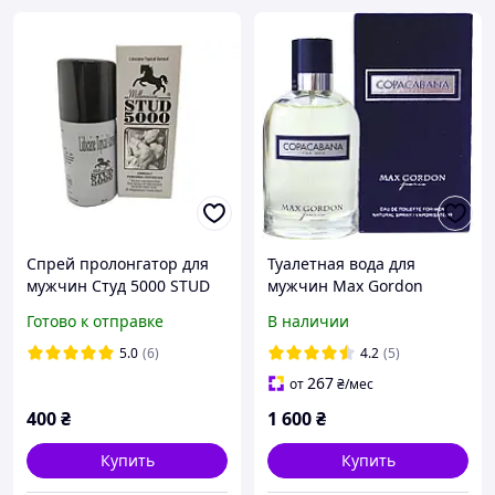
Спрей пролонгатор для
Туалетная вода для
мужчин Студ 5000 STUD
мужчин Max Gordon
5000
COPACABANA 100 ml
Готово к отправке
В наличии
(Бархатная коробка,
Оригинал)
5.0
(6)
4.2
(5)
267
от
₴
/мес
400
₴
1 600
₴
Купить
Купить