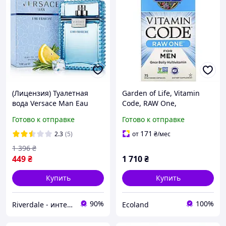
(Лицензия) Туалетная
Garden of Life, Vitamin
вода Versace Man Eau
Code, RAW One,
Fraiche для мужчин,100
мультивитаминная
Готово к отправке
Готово к отправке
мл
добавка для мужчин (для
приема 1 раз в день), 75
171
2.3
(5)
от
₴
/мес
вегет
1 396
₴
449
₴
1 710
₴
Купить
Купить
90%
100%
Riverdale - интернет-магазин
Ecoland