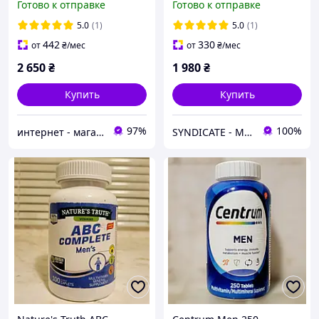
Готово к отправке
Готово к отправке
Large (Oil Tan)
минеральный комплекс
коричневая
для мужчин
5.0
(1)
5.0
(1)
442
330
от
₴
/мес
от
₴
/мес
2 650
₴
1 980
₴
Купить
Купить
97%
100%
интернет - магазин "Galantereya"
SYNDICATE - Магазин спортивного питания