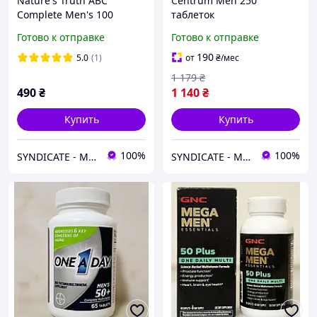
Nature's Truth ABC
Centrum Men 250
Complete Men's 100
таблеток
капсул Витаминный
Мультивитаминный
Готово к отправке
Готово к отправке
комплекс для мужчин,
комплекс для мужчин
поддержка здоровья и
190
5.0
(1)
от
₴
/мес
энергии
1 179
₴
490
₴
1 140
₴
Купить
Купить
100%
100%
SYNDICATE - Магазин спортивного питания
SYNDICATE - Магазин спортивного питания