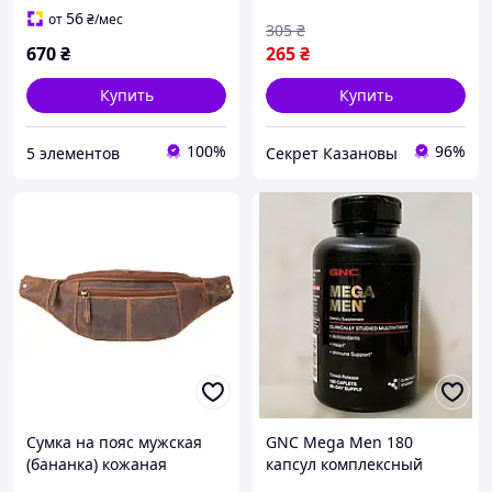
56
от
₴
/мес
305
₴
670
₴
265
₴
Купить
Купить
100%
96%
5 элементов
Cекрет Казановы
Сумка на пояс мужская
GNC Mega Men 180
(бананка) кожаная
капсул комплексный
Visconti 721 Bumbag
мультивитаминно-