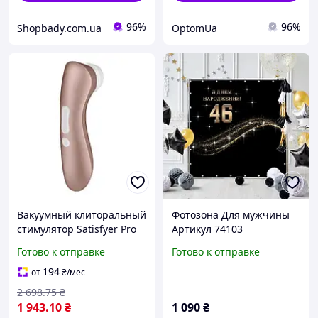
96%
96%
Shopbady.com.ua
OptomUa
Вакуумный клиторальный
Фотозона Для мужчины
стимулятор Satisfyer Pro
Артикул 74103
2+ Vibration с вибрацией
Готово к отправке
Готово к отправке
Секс-шоп для мужчин и
женщин
194
от
₴
/мес
2 698
.75
₴
1 943
.10
₴
1 090
₴