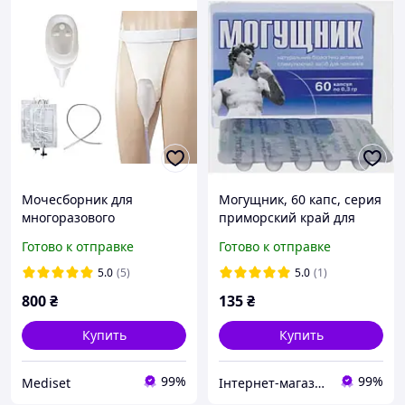
Мочесборник для
Могущник, 60 капс, серия
многоразового
приморский край для
использования (для
мужчин
Готово к отправке
Готово к отправке
пожилых мужчин)
5.0
(5)
5.0
(1)
800
₴
135
₴
Купить
Купить
99%
99%
Mediset
Інтернет-магазин "Біоритм"