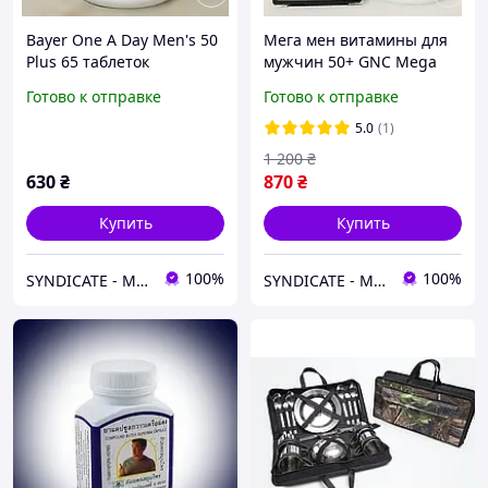
Bayer One A Day Men's 50
Мега мен витамины для
Plus 65 таблеток
мужчин 50+ GNC Mega
Мультивитаминный
Men 50 Plus One Daily
Готово к отправке
Готово к отправке
комплекс для мужчин
Multi 60 каплет SYN-659
старше 50 лет
SYNDICATE
5.0
(1)
1 200
₴
630
₴
870
₴
Купить
Купить
100%
100%
SYNDICATE - Магазин спортивного питания
SYNDICATE - Магазин спортивного питания