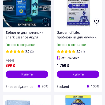
Таблетки для потенции
Garden of Life,
Shark Essence Акуля
пробиотики для мужчин,
эссенция 10 штук для
одна таблетка в день, 50
Готово к отправке
Готово к отправке
эрекции и выносливости
миллиардов бактерий, 30
мужчин
капсул
5.0
(2)
5.0
(1)
176
от
₴
/мес
460
₴
399
₴
1 760
₴
Купить
Купить
96%
100%
Shopbady.com.ua
Ecoland