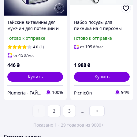
Тайские витамины для
Набор посуды для
мужчин для потенции и
пикника на 4 персоны
от простатита (тайская
(10-4) из нержавеющей
Готово к отправке
Готово к отправке
натуральная виагра)
стали подарок муж
Butea Superba, 100 шт
199
4.0
(1)
от
₴
/мес
45
от
₴
/мес
446
₴
1 988
₴
Купить
Купить
100%
94%
Plumeria - ТАЙСЬКА КОСМЕТИКА ТА АПТЕКА
PicnicOn
1
2
3
...
Показано 1 - 29 товаров из 9000+
Смотри также