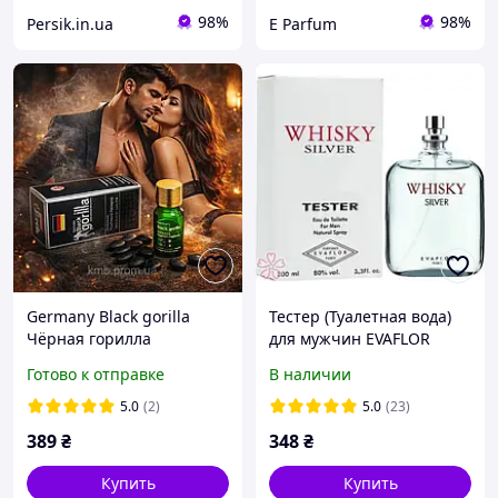
98%
98%
Persik.in.ua
E Parfum
Germany Black gorilla
Тестер (Туалетная вода)
Чёрная горилла
для мужчин EVAFLOR
препарат для потенции
Whisky Silver 100 мл
Готово к отправке
В наличии
10 шт Таблетки для
мужчин Оригинал
5.0
(2)
5.0
(23)
389
₴
348
₴
Купить
Купить