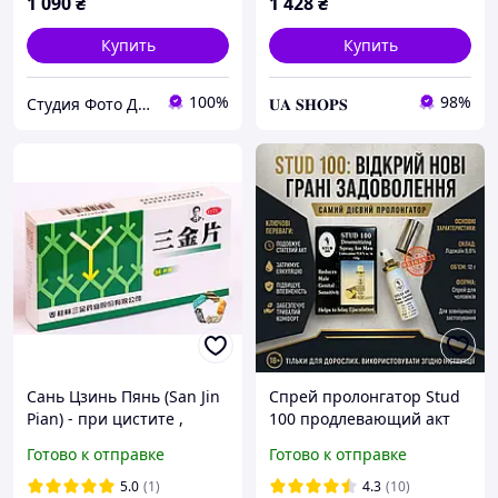
1 090
₴
1 428
₴
Купить
Купить
100%
98%
Студия Фото Декор
𝐔𝐀 𝐒𝐇𝐎𝐏𝐒
Сань Цзинь Пянь (San Jin
Спрей пролонгатор Stud
Pian) - при цистите ,
100 продлевающий акт
болезненном
для мужчин Оригинал
Готово к отправке
Готово к отправке
мочеиспускании,
уценка А
мочеполовых инфекциях
5.0
(1)
4.3
(10)