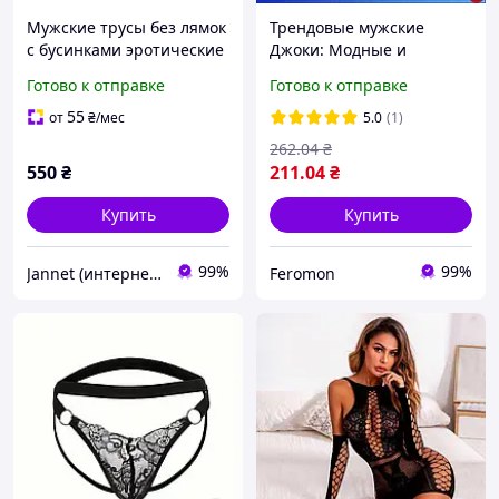
Мужские трусы без лямок
Трендовые мужские
с бусинками эротические
Джоки: Модные и
one size белый
Практичные Белый M (
Готово к отправке
Готово к отправке
200-514 ) POINTSHOPS
55
от
₴
/мес
5.0
(1)
262
.04
₴
550
₴
211
.04
₴
Купить
Купить
99%
99%
Jannet (интернет-магазин)
Feromon