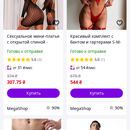
Сексуальное мини-платье
Красивый комплект с
с открытой спиной -
бантом и гартерами S-M-
Чёрный - XS/S/M
L красный Эротическое
Готово к отправке
Готово к отправке
Эротическое бельё (HRS)
бельё
5.0
(3)
5.0
(1)
31
54
от
₴
/мес
от
₴
/мес
374
₴
670
₴
307
.75
₴
544
₴
Купить
Купить
90%
90%
MegaShop
MegaShop