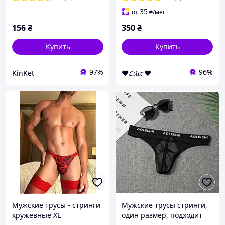
35
от
₴
/мес
156
₴
350
₴
Купить
Купить
97%
96%
KinKet
❤𝓛𝓲𝓵𝓲𝓽 ❤
Мужские трусы - стринги
Мужские трусы стринги,
кружевные ХL
один размер, подходит