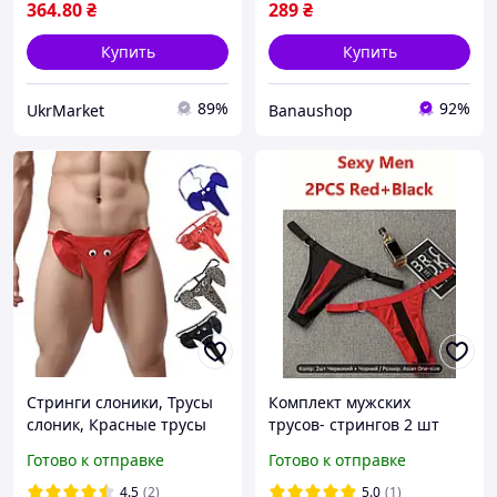
364
.80
₴
289
₴
Купить
Купить
89%
92%
UkrMarket
Banaushop
Стринги слоники, Трусы
Комплект мужских
слоник, Красные трусы
трусов- стрингов 2 шт
слоники, Мужские трусы
размер универсальный
Готово к отправке
Готово к отправке
стринги, Трусики слоники
для мужчин
4.5
(2)
5.0
(1)