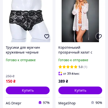
Трусики для мужчин
Коротенький
кружевные черные
прозрачный халат с
мужские трусы размер XL
длинным рукавом -
Готово к отправке
Готово к отправке
XS/S/M - Белый
Эротическое бельё
5.0
(1)
39
от
₴
/мес
250
₴
150
₴
389
₴
Купить
Купить
97%
90%
AG Dnepr
MegaShop