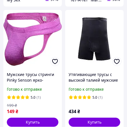
Мужские трусы стринги
Утягивающие трусы с
Pinky Senson ярко-
высокой талией мужские
фиолетового цвета
Секрет Джентльмена
Готово к отправке
Готово к отправке
эротическое белье на
Apmi черный
заниженной посадке
5.0
(1)
5.0
(1)
199
₴
149
₴
434
₴
Купить
Купить