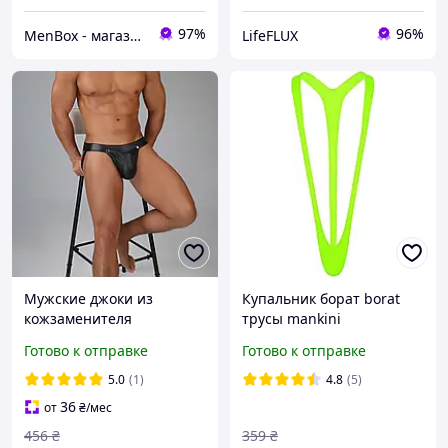
97%
96%
MenBox - магазин чоловічого одягу, білизни та аксесуарів
LifeFLUX
Мужские джоки из
Купальник борат borat
кожзаменителя
трусы mankini
эротическое белье для
Готово к отправке
Готово к отправке
мужчин трусы с вырезом
и заклепками размер XL
5.0
(1)
4.8
(5)
36
от
₴
/мес
456
₴
359
₴