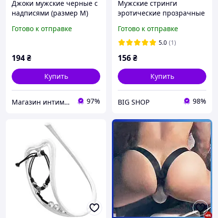
Джоки мужские черные с
Мужские стринги
надписями (размер M)
эротические прозрачные
красные, мужские трусы
Готово к отправке
Готово к отправке
красные, белье мужское
эротическое
5.0
(1)
194
₴
156
₴
Купить
Купить
97%
98%
Магазин интимных товаров "WeLove"
BIG SHOP