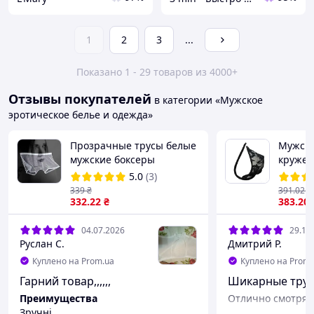
1
2
3
...
Показано 1 - 29 товаров из 4000+
Отзывы покупателей
в категории «Мужское
эротическое белье и одежда»
Прозрачные трусы белые
Мужски
мужские боксеры
кружев
5.0
(3)
339
₴
391
.02
₴
332
.22
₴
383
.20
04.07.2026
29.10
Руслан С.
Дмитрий Р.
Куплено на Prom.ua
Куплено на Prom.
Гарний товар,,,,,,
Шикарные тру
Преимущества
Отлично смотрят
Зручні