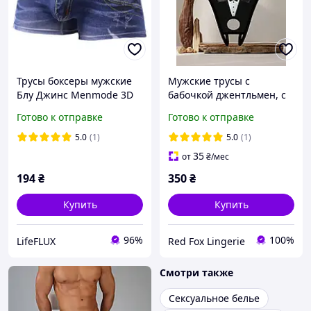
Трусы боксеры мужские
Мужские трусы с
Блу Джинс Menmode 3D
бабочкой джентльмен, с
имитация джинсовый
открытым доступом
Готово к отправке
Готово к отправке
трусики
5.0
(1)
5.0
(1)
35
от
₴
/мес
194
₴
350
₴
Купить
Купить
96%
100%
LifeFLUX
Red Fox Lingerie
Смотри также
Сексуальное белье