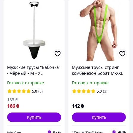
Мужские трусы "Бабочка"
Мужские трусы стринг
- Чёрный - M - XL
комбенезон Борат M-ХXL
Салатовый
Готово к отправке
Готово к отправке
5.0
(5)
5.0
(3)
185
₴
166
₴
142
₴
Купить
Купить
97%
96%
My Sex
"Тет-А-Тет" Магазин белья и тайных желаний