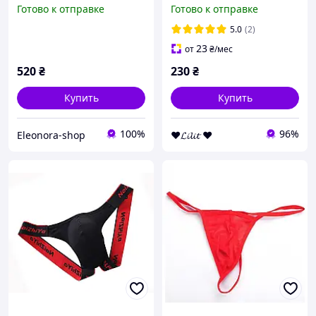
для размеров S-M
Готово к отправке
Готово к отправке
5.0
(2)
23
от
₴
/мес
520
₴
230
₴
Купить
Купить
100%
96%
Eleonora-shop
❤𝓛𝓲𝓵𝓲𝓽 ❤