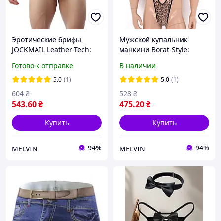
Эротические брифы
Мужской купальник-
JOCKMAIL Leather-Tech:
манкини Borat-Style:
Мужские трусы из эко-
Кислотно-зеленый с
Готово к отправке
В наличии
кожи с металлическим
полной открытостью (One
кольцом 18+ S-M, L, ХL,
Size), Салатовый
5.0
(1)
5.0
(1)
XXL
Леопардовый
604
₴
528
₴
543
.60
₴
475
.20
₴
Купить
Купить
94%
94%
MELVIN
MELVIN