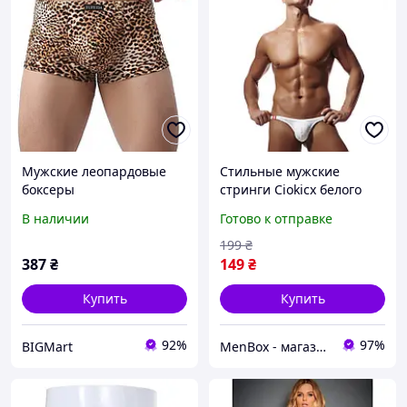
Мужские леопардовые
Стильные мужские
боксеры
стринги Ciokicx белого
цвета
В наличии
Готово к отправке
199
₴
387
₴
149
₴
Купить
Купить
92%
97%
BIGMart
MenBox - магазин чоловічого одягу, білизни та аксесуарів