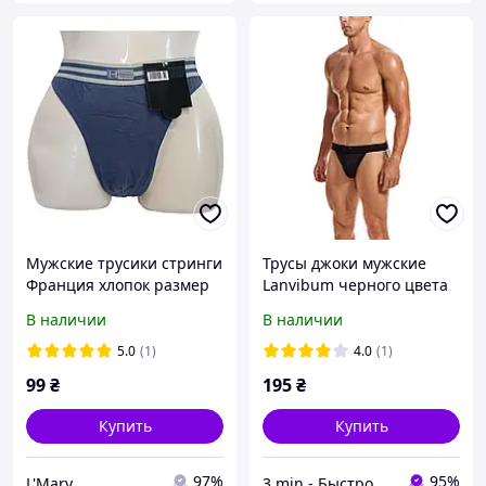
Мужские трусики стринги
Трусы джоки мужские
Франция хлопок размер
Lanvibum черного цвета
M-L 40/42 EU
В наличии
В наличии
5.0
(1)
4.0
(1)
99
₴
195
₴
Купить
Купить
97%
95%
L'Mary
3 min - Быстро найдете то , что Понравится