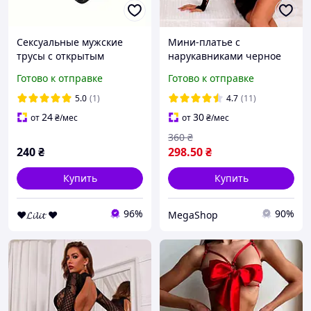
Сексуальные мужские
Мини-платье с
трусы с открытым
нарукавниками черное
доступом, размер
универсальный размер
Готово к отправке
Готово к отправке
универсальный
XS S M L эротическое
белье женское
5.0
(1)
4.7
(11)
24
30
от
₴
/мес
от
₴
/мес
360
₴
240
₴
298
.50
₴
Купить
Купить
96%
90%
❤𝓛𝓲𝓵𝓲𝓽 ❤
MegaShop