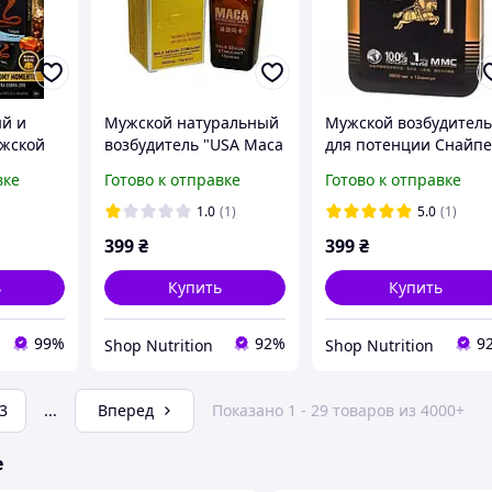
й и
Мужской натуральный
Мужской возбудител
ужской
возбудитель "USA Maca
для потенции Снайпе
геле
Strong Man" 10 табл
12 капсул
вке
Готово к отправке
Готово к отправке
иков
1.0
(1)
5.0
(1)
399
₴
399
₴
ь
Купить
Купить
99%
92%
9
Shop Nutrition
Shop Nutrition
3
...
Вперед
Показано 1 - 29 товаров из 4000+
е