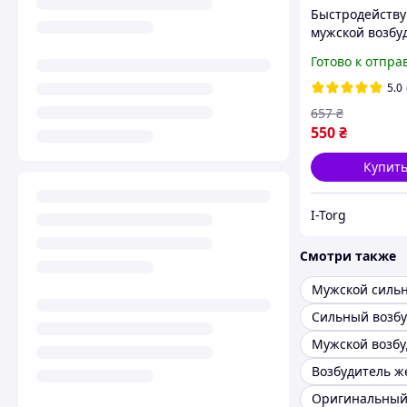
Быстродейств
мужской возбу
таблетках "Стр
Готово к отпра
длительным э
5.0
657
₴
550
₴
Купит
I-Torg
Смотри также