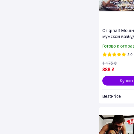
Original! Мощ
мужской возбу
капсулах «Vima
Готово к отпра
высокого каче
Made in Canad
5.0
1 175
₴
888
₴
Купит
BestPrice