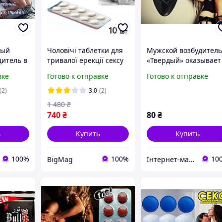
ный
Чоловічі таблетки для
Мужской возбудител
дитель в
тривалої ерекції сексу
«Твердый» оказывает
x»
20 мг, збудник для
мощный и
вке
Готово к отправке
Готово к отправке
ства
чоловіків збільшення
моментальный эффек
a
потенції пеніса,
(2)
3.0
(2)
інтимні
1 480
₴
740
₴
80
₴
ь
Купить
Купить
100%
100%
10
BigMag
Інтернет-магазин "Амур"