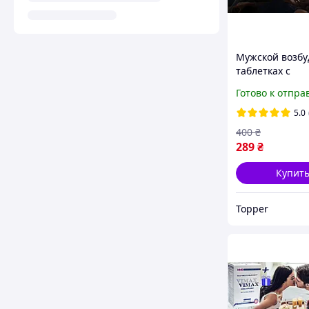
Мужской возбу
таблетках с
мгновенным э
Готово к отпра
RedPower
5.0
400
₴
289
₴
Купит
Topper