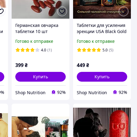
Германская овчарка
Таблетки для усиления
 и
таблетки 10 шт
эрекции USA Black Gold
Препараты для
16шт мужской
Готово к отправке
Готово к отправке
повышения потенции
возбудитель без
в Украине.Мужской
побочных эффектов и
4.0
(1)
5.0
(5)
возбудитель в Украине
привыкания
399
₴
449
₴
Купить
Купить
9%
92%
92%
Shop Nutrition
Shop Nutrition