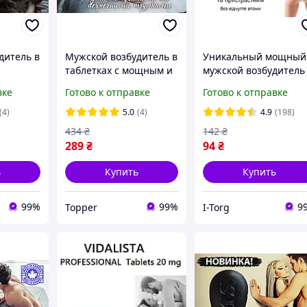
дитель в
Мужской возбудитель в
Уникальный мощный
таблетках с мощным и
мужской возбудитель
ффектом
быстрым эффектом
пролонгатор в
вке
Готово к отправке
Готово к отправке
Германская овчарка
таблетках Black200
(4)
5.0
(4)
4.9
(198)
434
₴
142
₴
289
₴
94
₴
ь
Купить
Купить
99%
99%
9
Topper
I-Torg