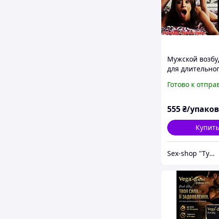
Мужской возбу
для длительног
Бык
Готово к отпра
быстродейств
моментальным
действием
555
₴/упако
Купит
Sex-shop "Tyda & Syda"