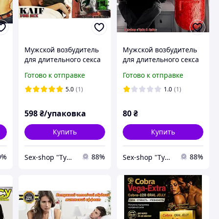
ь
Мужской возбудитель
Мужской возбудитель
для длительного секса
для длительного секса
«Herb&V» дает
«Red BL» самое
Готово к отправке
Готово к отправке
т
сумасшедшую
безопасное средство
выносливость в секс
для повышения
5.0
(1)
1.0
(1)
потенции
598
₴/упаковка
80
₴
Купить
Купить
0%
88%
88%
Sex-shop "Tyda & Syda"
Sex-shop "Tyda & Syda"