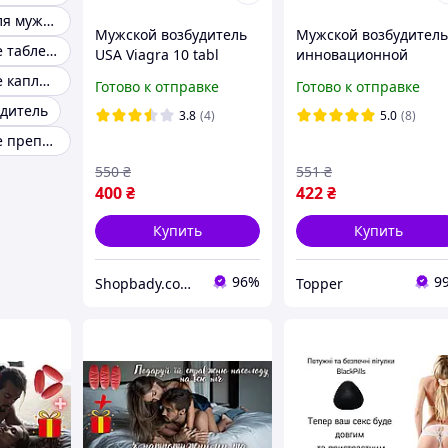
Возбудители для мужчин и женщин
Мужской возбудитель
Мужской возбудитель
Возбуждающие таблетки для мужчин
USA Viagra 10 tabl
инновационной
формулой «Gen100Sof
Возбуждающие капли для мужчин
Готово к отправке
Готово к отправке
дитель
3.8
(4)
5.0
(8)
Возбуждающие препараты для мужчин
550
₴
551
₴
400
₴
422
₴
Купить
Купить
96%
9
Shopbady.com.ua
Topper