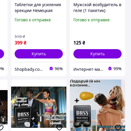
ь
Таблетки для усиления
Мужской возбудитель в
1
эрекции Немецкая
геле (1 пакетик)
овчарка 10шт мужской
Готово к отправке
Готово к отправке
e
возбудитель для
выносливости и
либидо
510
₴
399
₴
125
₴
Купить
Купить
9%
96%
99%
Shopbady.com.ua
Интернет-магазин "Импорт"