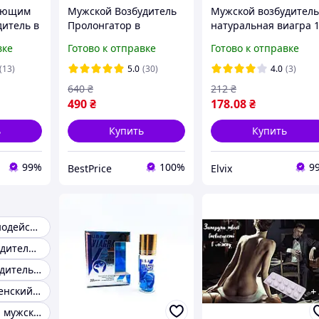
ующим
Мужской Возбудитель
Мужской возбудител
дитель в
Пролонгатор в
натуральная виагра 
елок" c
таблетках BlackPills +
сток Royal Honey
вке
Готово к отправке
Готово к отправке
ффектом
Подарок! Мощный и
Ultimate Power Sourc
эффективный!
(13)
5.0
(30)
4.0
(3)
Действует
640
₴
212
₴
моментально!
490
₴
178
.08
₴
ь
Купить
Купить
99%
100%
9
BestPrice
Elvix
Мужской сильнодействующий возбудитель
Сильный возбудитель для мужчин
Мужской возбудитель совместимый с алкоголем
Возбудитель женский и мужской
Оригинальный мужской возбудитель