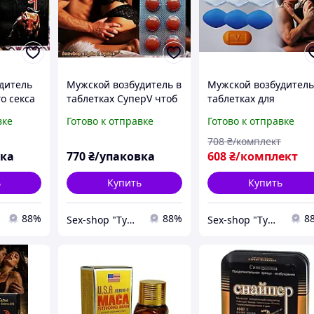
дитель
Мужской возбудитель в
Мужской возбудитель
о секса
таблетках СуперV чтоб
таблетках для
долго не заканчивать и
длительного секса и
вке
Готово к отправке
Готово к отправке
ующий с
продлить секс на всю
хорошего железного
ночь
длительного стояка
708
₴/комплект
вка
770
₴/упаковка
608
₴/комплект
ь
Купить
Купить
88%
88%
8
Sex-shop "Tyda & Syda"
Sex-shop "Tyda & Syda"