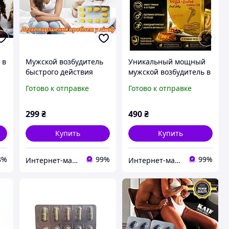
 в
Мужской возбудитель
Уникальный мощный
быстрого действия
мужской возбудитель в
"Yellow pills",
форме желе Кобра, 7
Готово к отправке
Готово к отправке
Оригинал, Индия
пакетиков
299
₴
490
₴
Купить
Купить
8%
99%
99%
Интернет-магазин "Импорт"
Интернет-магазин "Импорт"