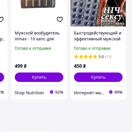
ь
Мужской возбудитель
Быстродействующий и
р,
Vimax - 10 капс-для
эффективный мужской
потенции
возбудитель в
Готово к отправке
Готово к отправке
таблетках "BlackPills".
10 таблеток
5.0
(11)
499
₴
450
₴
Купить
Купить
2%
92%
99%
Shop Nutrition
Интернет-магазин "Импорт"