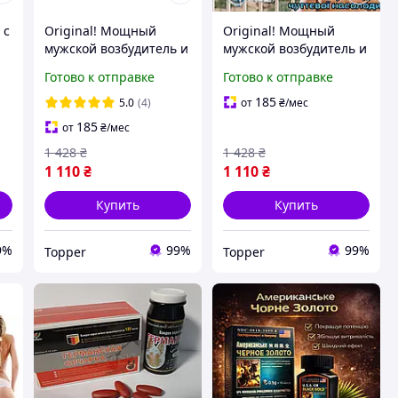
 с
Original! Мощный
Original! Мощный
мужской возбудитель и
мужской возбудитель и
t»
пролонгатор Boss Royal
пролонгатор BlackBoss
Готово к отправке
Готово к отправке
высокого качества
высокого качества
185
5.0
(4)
от
₴
/мес
185
от
₴
/мес
1 428
₴
1 428
₴
1 110
₴
1 110
₴
Купить
Купить
9%
99%
99%
Topper
Topper