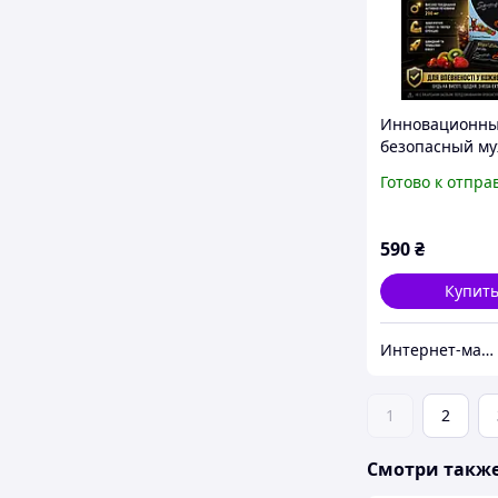
Инновационны
безопасный м
возбудитель в 
Готово к отпра
Cobra, 7 пакет
590
₴
Купит
Интернет-магазин "Импорт"
1
2
Смотри такж