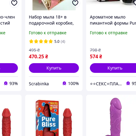
ло-член
Набор мыла 18+ в
Ароматное мыло
истий
подарочной коробке,
пикантной формы Pu
 S
мыло пенис большое и
Bliss Black Coffee Shot
вке
Готово к отправке
Готово к отправке
мини-мыло в баночке
(Кофе) 18 см sexstyle
5.0
(4)
495
₴
798
₴
470
.25
₴
574
₴
ь
Купить
Купить
93%
100%
9
Scrabinka
⭐️⭐️СЕКС⭐️ПЛАНЕТА⭐️⭐️