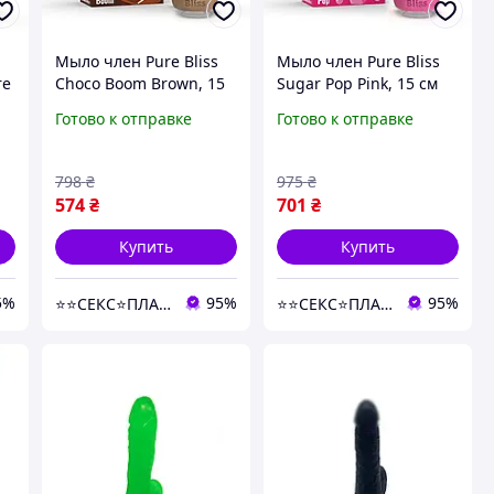
Мыло член Pure Bliss
Мыло член Pure Bliss
re
Choco Boom Brown, 15
Sugar Pop Pink, 15 см
см Sex Aura
sexstyle
Готово к отправке
Готово к отправке
798
₴
975
₴
574
₴
701
₴
Купить
Купить
5%
95%
95%
⭐️⭐️СЕКС⭐️ПЛАНЕТА⭐️⭐️
⭐️⭐️СЕКС⭐️ПЛАНЕТА⭐️⭐️