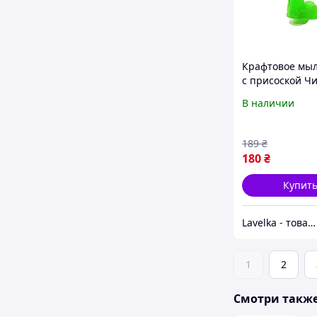
Крафтовое мы
с присоской Ч
Кайф Green siz
В наличии
натуральное S
Fantasy
189
₴
180
₴
Купит
Lavelka - товары для удовольствия
1
2
Смотри такж