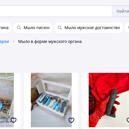
Найти
гина
Мыло писюн
Мыло мужское достоинство
арки
Мыло в форме мужского органа