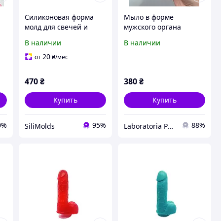
Силиконовая форма
Мыло в форме
молд для свечей и
мужского органа
мыла мужской торс в
В наличии
В наличии
трусах
20
от
₴
/мес
470
₴
380
₴
Купить
Купить
0%
95%
88%
SiliMolds
Laboratoria Podarynkiv