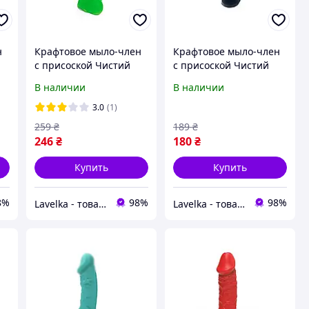
н
Крафтовое мыло-член
Крафтовое мыло-член
с присоской Чистий
с присоской Чистий
Кайф Green size L,
Кайф Black size S
В наличии
В наличии
натуральное
натуральное
3.0
(1)
259
₴
189
₴
246
₴
180
₴
Купить
Купить
8%
98%
98%
Lavelka - товары для удовольствия
Lavelka - товары для удовольствия