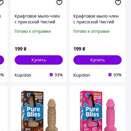
н
Крафтовое мыло-член
Крафтовое мыло-член
с присоской Чистий
с присоской Чистий
Кайф Red size S
Кайф Turquoise size S
Готово к отправке
Готово к отправке
натуральное
натуральное
199
₴
199
₴
Купить
Купить
3%
93%
93%
Kupidon
Kupidon