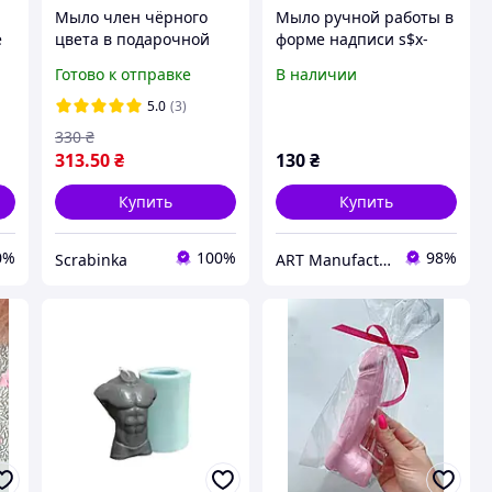
Мыло член чёрного
Мыло ручной работы в
е
цвета в подарочной
форме надписи s$x-
коробке
инструктор
Готово к отправке
В наличии
5.0
(3)
330
₴
313
.50
₴
130
₴
Купить
Купить
0%
100%
98%
Scrabinka
ART Manufactura