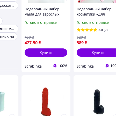
Мыло в виде мужского органа
Подарочный набор
Подарочный набор
мыла для взрослых
косметики «Для
"Дева и её друг"
взрослой девочки»
Готово к отправке
Готово к отправке
Мужское интимное мыло
5.0
(7)
 писюна
450
₴
620
₴
427
.50
₴
589
₴
Купить
Купить
100%
10
Scrabinka
Scrabinka