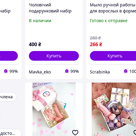
Чоловічий
Мыло ручной работы
набір
подарунковий набір
для взрослых в форм
боти у
мила ручної роботи у
члена, черное
В наличии
Готово к отправке
нтів..
формі інструментів і
бомбрчок для ванни.
Дитячий подарунок.
280
₴
400
₴
266
₴
ь
Купить
Купить
99%
99%
10
Mavka_eko
Scrabinka
 члена
Мыло мужское достоинство