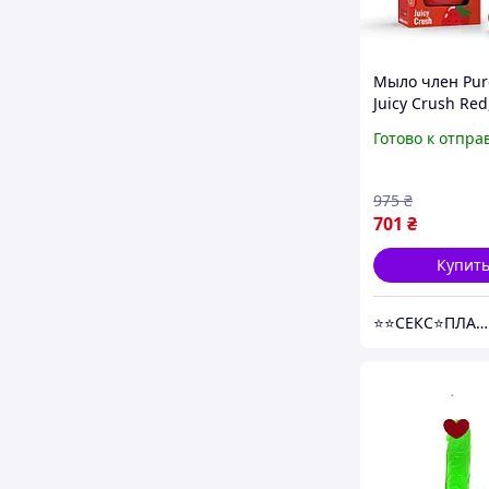
Мыло член Pure
Juicy Crush Red
Готово к отпра
975
₴
701
₴
Купит
⭐️⭐️СЕКС⭐️ПЛАНЕТА⭐️⭐️