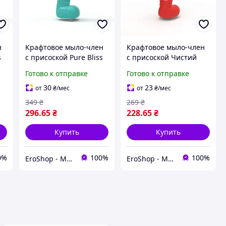
н
Крафтовое мыло-член
Крафтовое мыло-член
s
с присоской Pure Bliss
с присоской Чистий
MINI Turquoise,
Кайф MEDIUM Red,
Готово к отправке
Готово к отправке
натуральное
натуральное Sex Aura
30
23
от
₴
/мес
от
₴
/мес
349
₴
269
₴
296
.65
₴
228
.65
₴
Купить
Купить
0%
100%
100%
EroShop - Магазин товарів для дорослих
EroShop - Магазин товарів для дорослих