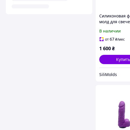
Силиконовая 
молд для свече
мыла мужской 
В наличии
трусах 15 см
67
от
₴
/мес
1 600
₴
Купит
SiliMolds