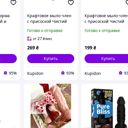
форма
Крафтовое мыло-член
Крафтовое мыло-чле
й и
с присоской Чистий
с присоской Чистий
торс в
Кайф Red size L,
Кайф Black size S
Готово к отправке
Готово к отправке
натуральное
натуральное
27
от
₴
/мес
269
₴
199
₴
ь
Купить
Купить
95%
93%
9
Kupidon
Kupidon