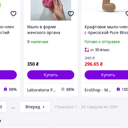
ло-член
Мыло в форме
Крафтовое мыло-чле
истий
женского органа
с присоской Pure Blis
e S
MINI Brown,
В наличии
Готово к отправке
exual
натуральное
30
от
₴
/мес
349
₴
350
₴
296
.65
₴
ь
Купить
Купить
98%
88%
10
Laboratoria Podarynkiv
EroShop - Магазин товарів для дорослих
3
...
Вперед
Показано 1 - 29 товаров из 200+
е