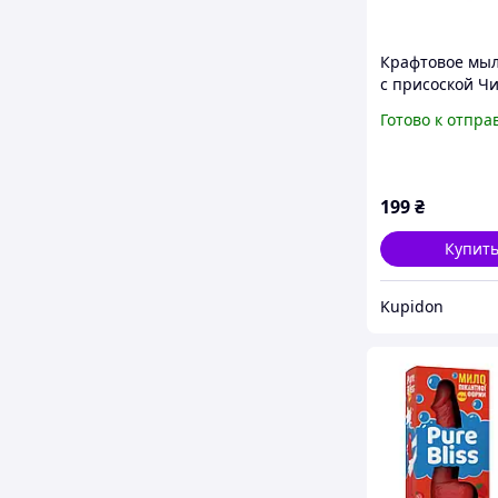
Крафтовое мы
с присоской Ч
Кайф Violet size
Готово к отпра
натуральное
199
₴
Купит
Kupidon