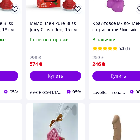
 Bliss
Мыло член Pure Bliss
Крафтовое мыло-чле
, 18 см
Juicy Crush Red, 15 см
с присоской Чистий
Кайф Violet size L
вке
Готово к отправке
В наличии
натуральное
5.0
(1)
798
₴
259
₴
574
₴
246
₴
ь
Купить
Купить
95%
95%
9
⭐️⭐️СЕКС⭐️ПЛАНЕТА⭐️⭐️
Lavelka - товары для удовольствия