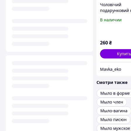
Чоловічий
подарунковий 
мила ручної ро
В наличии
формі інструме
260
₴
Купит
Mavka_eko
Смотри также
Мыло в форме
Мыло член
Мыло-вагина
Мыло писюн