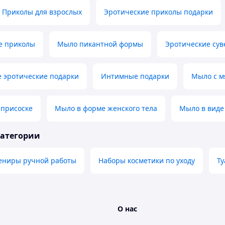
Приколы для взрослых
Эротические приколы подарки
е приколы
Мыло пикантной формы
Эротические су
 эротические подарки
Интимные подарки
Мыло с м
 присоске
Мыло в форме женского тела
Мыло в виде
категории
вениры ручной работы
Наборы косметики по уходу
Ту
О нас