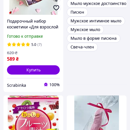
Мыло мужское достоинство
Писюн
Мужское интимное мыло
Подарочный набор
косметики «Для взрослой
Мужское мыло
девочки»
Готово к отправке
Мыло в форме писюна
5.0
(7)
Свеча-член
620
₴
589
₴
Купить
100%
Scrabinka