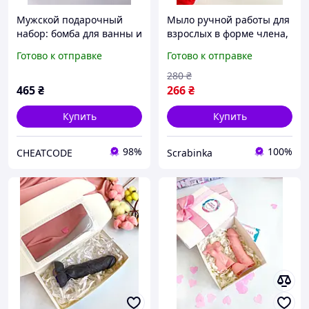
Мужской подарочный
Мыло ручной работы для
набор: бомба для ванны и
взрослых в форме члена,
мыла в виде Jack Daniel s
черное
Готово к отправке
Готово к отправке
280
₴
465
₴
266
₴
Купить
Купить
98%
100%
CHEATCODE
Scrabinka