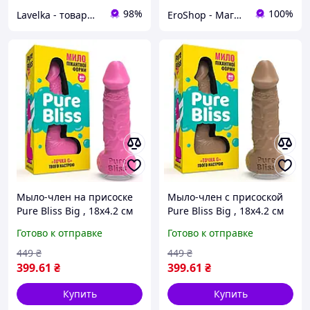
98%
100%
Lavelka - товары для удовольствия
EroShop - Магазин товарів для дорослих
Мыло-член на присоске
Мыло-член с присоской
Pure Bliss Big , 18х4.2 см
Pure Bliss Big , 18х4.2 см
(розовый)
(коричневый)
Готово к отправке
Готово к отправке
449
₴
449
₴
399
.61
₴
399
.61
₴
Купить
Купить