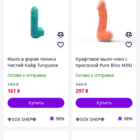
Мыло в форме пениса
Крафтовое мыло-член с
Чистий Кайф Turquoise
присоской Pure Bliss MINI
size S, крафтовое мыло-
Coral, натуральное
Готово к отправке
Готово к отправке
член, натуральное
189
₴
349
₴
161
₴
297
₴
Купить
Купить
98%
98%
🍓SOX SHEP🍓
🍓SOX SHEP🍓