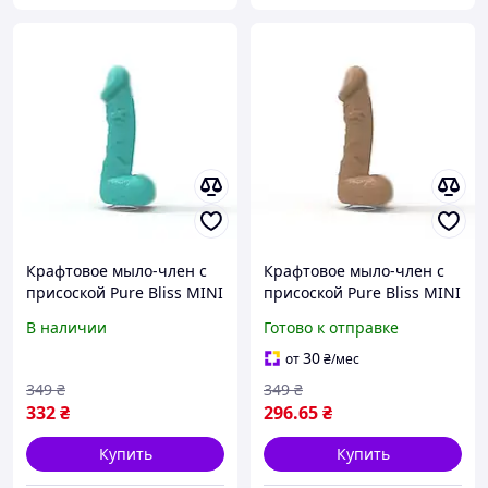
Крафтовое мыло-член с
Крафтовое мыло-член с
присоской Pure Bliss MINI
присоской Pure Bliss MINI
Turquoise, натуральное
Brown, натуральное
В наличии
Готово к отправке
30
от
₴
/мес
349
₴
349
₴
332
₴
296
.65
₴
Купить
Купить