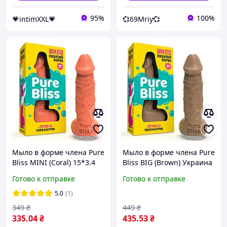
95%
100%
💗intimXXL💗
💞69Mriy💞
Мыло в форме члена Pure
Мыло в форме члена Pure
Bliss MINI (Coral) 15*3.4
Bliss BIG (Brown) Украина
см Украина
Готово к отправке
Готово к отправке
5.0
(1)
349
₴
449
₴
335
.04
₴
435
.53
₴