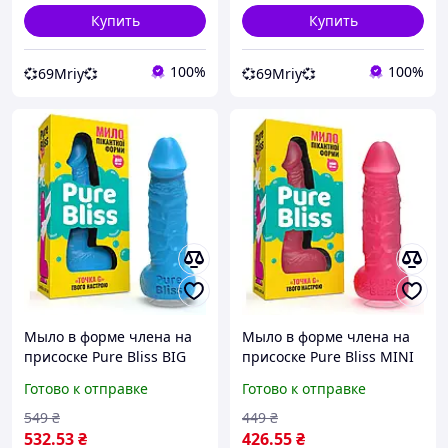
Купить
Купить
100%
100%
💞69Mriy💞
💞69Mriy💞
Мыло в форме члена на
Мыло в форме члена на
присоске Pure Bliss BIG
присоске Pure Bliss MINI
(Blue) Украина
(Red)15*3.4 см Украина
Готово к отправке
Готово к отправке
549
₴
449
₴
532
.53
₴
426
.55
₴