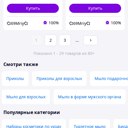
Купить
Купить
100%
100%
💞69Mriy💞
💞69Mriy💞
1
2
3
...
Показано 1 - 29 товаров из 80+
Смотри также
Приколы
Приколы для взрослых
Мыло подарочн
Мыло для взрослых
Мыло в форме мужского органа
Популярные категории
Наборы косметики по уходу
Туалетное мыло
Биод