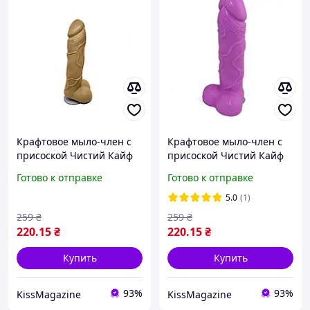
Крафтовое мыло-член с
Крафтовое мыло-член с
присоской Чистий Кайф
присоской Чистий Кайф
Brown size L, натуральное
Violet size L натуральное
Готово к отправке
Готово к отправке
5.0
(1)
259
₴
259
₴
220
.15
₴
220
.15
₴
Купить
Купить
93%
93%
KissMagazine
KissMagazine