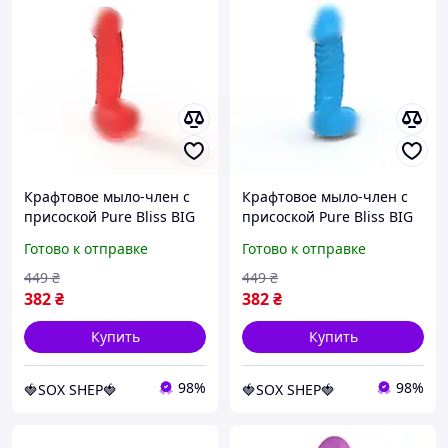
Крафтовое мыло-член с
Крафтовое мыло-член с
присоской Pure Bliss BIG
присоской Pure Bliss BIG
Red, натуральное
Blue, натуральное
Готово к отправке
Готово к отправке
449
₴
449
₴
382
₴
382
₴
Купить
Купить
98%
98%
🍓SOX SHEP🍓
🍓SOX SHEP🍓