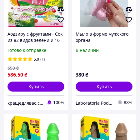
Аодзиру с фруктами - Сок
Мыло в форме мужского
из 82 видов зелени и 16
органа
видами фруктов 20 саше
Готово к отправке
В наличии
Япония
5.0
(1)
690
₴
586
.50
₴
380
₴
Купить
Купить
100%
88%
кращедлявас.com.ua
Laboratoria Podarynkiv