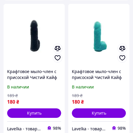
Крафтовое мыло-член с
Крафтовое мыло-член с
присоской Чистий Кайф
присоской Чистий Кайф
Black size S натуральное
Turquoise size S
В наличии
В наличии
натуральное
189
₴
189
₴
180
₴
180
₴
Купить
Купить
98%
98%
Lavelka - товары для удовольствия
Lavelka - товары для удовольствия