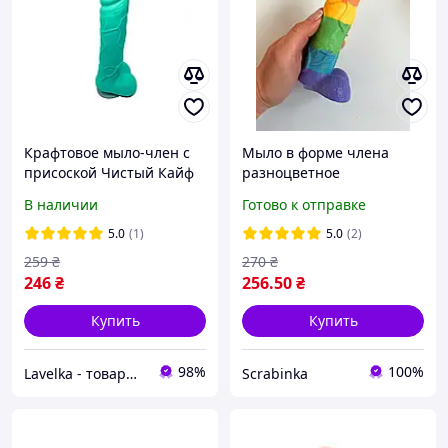
Крафтовое мыло-член с
Мыло в форме члена
присоской Чистый Кайф
разноцветное
Turquoise size L,
В наличии
Готово к отправке
натуральное
5.0
(1)
5.0
(2)
259
₴
270
₴
246
₴
256
.50
₴
Купить
Купить
98%
100%
Lavelka - товары для удовольствия
Scrabinka