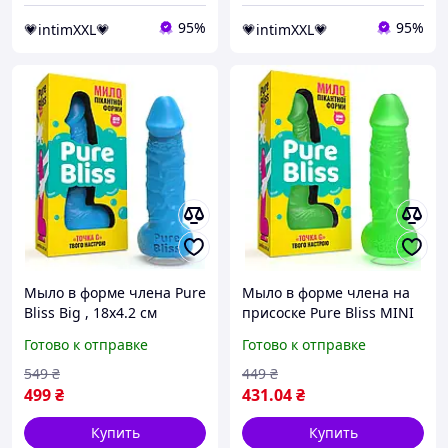
95%
95%
💗intimXXL💗
💗intimXXL💗
Мыло в форме члена Pure
Мыло в форме члена на
Bliss Big , 18х4.2 см
присоске Pure Bliss MINI
(голубой)
(Green) 15*3.4 см Украина
Готово к отправке
Готово к отправке
549
₴
449
₴
499
₴
431
.04
₴
Купить
Купить