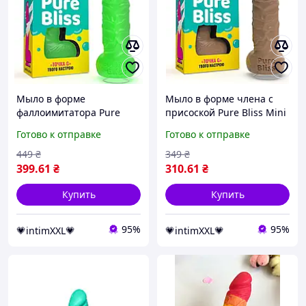
Мыло в форме
Мыло в форме члена с
фаллоимитатора Pure
присоской Pure Bliss Mini
Bliss Big, 18х4.2 см
(коричневый)
Готово к отправке
Готово к отправке
(зелёный)
449
₴
349
₴
399
.61
₴
310
.61
₴
Купить
Купить
95%
95%
💗intimXXL💗
💗intimXXL💗