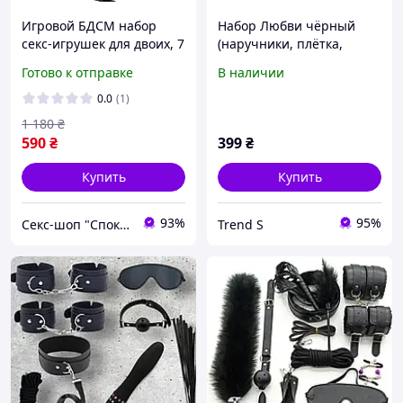
Игровой БДСМ набор
Набор Любви чёрный
секс-игрушек для двоих, 7
(наручники, плётка,
предметов плетка,
трусики) ABC
Готово к отправке
В наличии
наручники, кляп, маска,
ошейник, веревка Black
0.0
(1)
1 180
₴
590
₴
399
₴
Купить
Купить
93%
95%
Секс-шоп "Спокуса"
Trend S