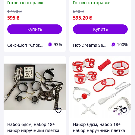
Готово к отправке
Готово к отправке
ошейник, веревка My
веревка,шлепалка, кляп,
rules
маска Подарочный
1 190
₴
640
₴
комплект для ролевых
595
₴
595
.20
₴
игр
Купить
Купить
93%
100%
Секс-шоп "Спокуса"
Hot-Dreams Sex-shop
Набор бдсм, набор 18+
Набор бдсм, набор 18+
набор наручники плётка
набор наручники плётка