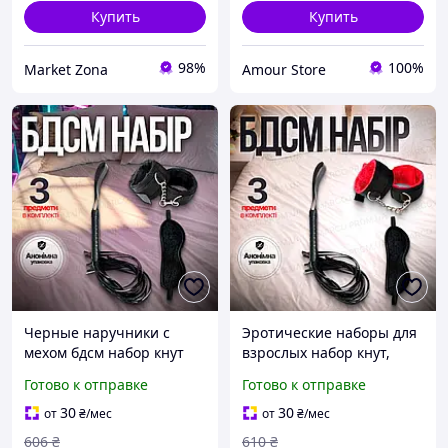
Купить
Купить
98%
100%
Market Zona
Amour Store
Черные наручники с
Эротические наборы для
мехом бдсм набор кнут
взрослых набор кнут,
наручники маска
красные меховые
Готово к отправке
Готово к отправке
эротические наборы для
наручники и БДСМ маска
секса
на глаза
30
30
от
₴
/мес
от
₴
/мес
606
₴
610
₴