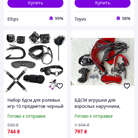
Купить
Купить
99%
98%
Ellips
Toyvo
Набор бдсм для ролевых
БДСМ игрушки для
игр 10 предметов черный
взрослых наручники,
комплект бандаж для
батиг, кляп (12 элементов)
Готово к отправке
Готово к отправке
доминирования кляп
930
₴
1 594
₴
744
₴
797
₴