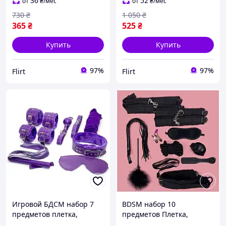
начинающих и опытных
веревка шибари и кляп
36
52
от
₴
/мес
от
₴
/мес
730
₴
1 050
₴
365
₴
525
₴
Купить
Купить
97%
97%
Flirt
Flirt
Игровой БДСМ набор 7
BDSM набор 10
предметов плетка,
предметов Плетка,
наручники, кляп, маска,
наручники, бандажная