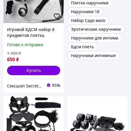
Плетка наручники
Наручники 18
Набор Садо мазо
Эротические наручники
Игровой БДСМ набор 8
предметов плетка,
Наручники для интима
наручники, кляп, маска,
Готово к отправке
Бдсм плеть
ошейник, вибратор
Black&Red
1 300
₴
Наручники интимные
650
₴
Купить
95%
Сексшоп Secrettoys