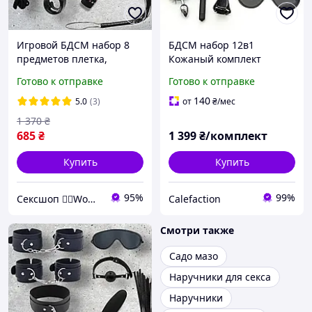
Игровой БДСМ набор 8
БДСМ набор 12в1
предметов плетка,
Кожаный комплект
наручники, кляп, маска,
Ошейник, наручники,
Готово к отправке
Готово к отправке
ошейник, вибратор
плеть, зажимы для
сосков, верёвка
140
5.0
(3)
от
₴
/мес
1 370
₴
685
₴
1 399
₴/комплект
Купить
Купить
95%
99%
Сексшоп ❤️‍🔥Wowsextoys❤️‍🔥
Calefaction
Смотри также
Садо мазо
Наручники для секса
Наручники