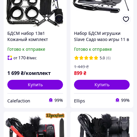
БДСМ набор 13в1
Набор БДСМ игрушки
Кожаный комплект
Slave Садо мазо игры 11 в
Ошейник, наручники,
1 BDSM плетка,
Готово к отправке
Готово к отправке
плеть, зажимы для
наручники, маска,
сосков, верёвка
ошейник, кляп Flirt
170
от
₴
/мес
5.0
(6)
1 449
₴
1 699
₴/комплект
899
₴
Купить
Купить
99%
99%
Calefaction
Ellips