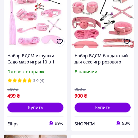
Набор БДСМ игрушки
Набор БДСМ бандажный
Садо мазо игры 10 в 1
для секс игр розового
BDSM плетка, кляп,
цвета кляп, ошейник,
Готово к отправке
В наличии
веревка, наручники,
наручники, фиксаторы,
маска, ошейник Розовый
плетка, зажимы
5.0
(4)
Ellips
599
₴
950
₴
499
₴
900
₴
Купить
Купить
99%
93%
Ellips
SHOPNIM