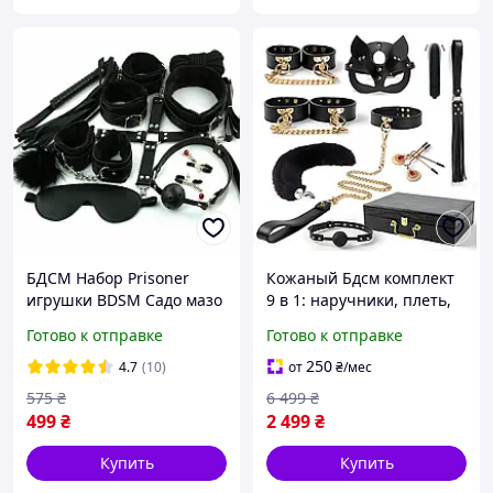
БДСМ Набор Prisoner
Кожаный Бдсм комплект
игрушки BDSM Садо мазо
9 в 1: наручники, плеть,
игры 10 в 1 , кляп,
кляп, Набор для
Готово к отправке
Готово к отправке
наручники, ошейник
сексуальных игр для пар
Черный Flirt
из натуральной кожи
250
4.7
(10)
от
₴
/мес
575
₴
6 499
₴
499
₴
2 499
₴
Купить
Купить