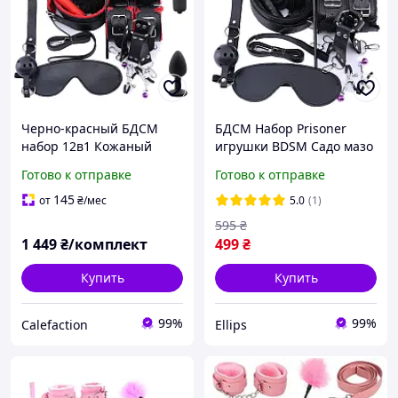
Черно-красный БДСМ
БДСМ Набор Prisoner
набор 12в1 Кожаный
игрушки BDSM Садо мазо
комплект Ошейник,
игры 10 в 1 , кляп,
Готово к отправке
Готово к отправке
наручники, плеть,
наручники, ошейник
зажимы для сосков,
Черный Ellips
145
от
₴
/мес
5.0
(1)
верёвка
595
₴
1 449
₴/комплект
499
₴
Купить
Купить
99%
99%
Calefaction
Ellips