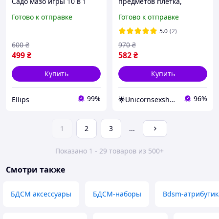
Садо мазо игры 10 в 1
предметов плетка,
BDSM плетка, кляп,
наручники, кляп, маска,
Готово к отправке
Готово к отправке
веревка, наручники,
ошейник, веревка Passion
маска, ошейник.
5.0
(2)
Фиолетовый
600
₴
970
₴
499
₴
582
₴
Купить
Купить
99%
96%
Ellips
🌟Unicornsexshop🌟получи🎁, пиши в заказе "хочу 🎁"
1
2
3
...
Показано 1 - 29 товаров из 500+
Смотри также
БДСМ аксессуары
БДСМ-наборы
Bdsm-атрибутик