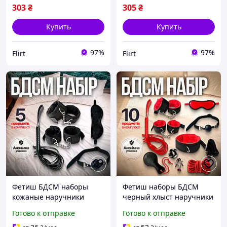
303
₴
305
₴
Купить
Купить
97%
97%
Flirt
Flirt
Фетиш БДСМ наборы
Фетиш наборы БДСМ
кожаные наручники
черный хлыст наручники
плеть БДСМ и дышащий
с пушком ошейники для
Готово к отправке
Готово к отправке
кляп шарик для
человека шлепалка