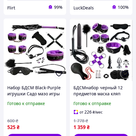
99%
100%
Flirt
LuckDeals
Набор БДСМ Black-Purple
БДСМнабор черный 12
игрушки Садо мазо игры
предметов маска кляп
10 в 1 BDSM плетка, кляп,
наручники ошейник с
Готово к отправке
Готово к отправке
веревка, наручники
поводком зажимы
intimochka69
Поножи кожаный кнут
226
от
₴
/мес
Denver БДСМнабір
600
₴
1 778
₴
чорний
525
₴
1 359
₴