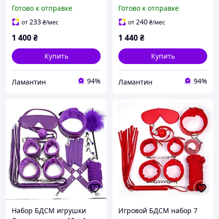
кляп набо для пары садо
кляп набо для пары садо
Готово к отправке
Готово к отправке
мазо
мазо
233
240
от
₴
/мес
от
₴
/мес
1 400
₴
1 440
₴
Купить
Купить
94%
94%
Ламантин
Ламантин
Набор БДСМ игрушки
Игровой БДСМ набор 7