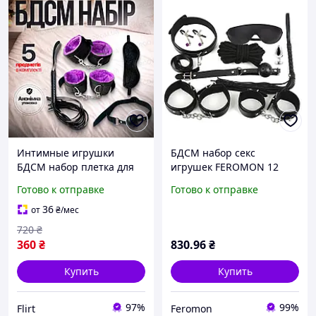
Интимные игрушки
БДСМ набор секс
БДСМ набор плетка для
игрушек FEROMON 12
взрослых игр и мягкие
предметов эротический
Готово к отправке
Готово к отправке
наручники для секса
комплект для бондажа
шибари наручники оковы
36
от
₴
/мес
анальная пробка кляп
720
₴
плеть че
360
₴
830
.96
₴
Купить
Купить
97%
99%
Flirt
Feromon