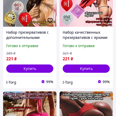
Набор презервативов с
Набор качественных
дополнительными
презервативов с яркими
эффектами Оригинал
эффектами Оригинал
Готово к отправке
Готово к отправке
«IT25032» Для ярких
«IT25033» Для новых
ощущений
ощущений в постели
285
₴
321
₴
221
₴
221
₴
Купить
Купить
99%
99%
I-Torg
I-Torg