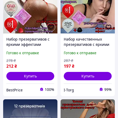
Набор презервативов с
Набор качественных
яркими эффектами
презервативов с яркими
Оригинал «BP14875» Для
эффектами Оригинал
Готово к отправке
Готово к отправке
ярких ощущений
«IT24955» Для ярких
ощущений
278
₴
287
₴
212
₴
197
₴
Купить
Купить
100%
99%
BestPrice
I-Torg