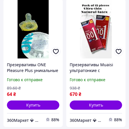
Презервативы ONE
Презервативы Muaisi
Pleasure Plus уникальные
ультратонкие с
ребристые латексные
гиалуроновой кислотой,
Готово к отправке
Готово к отправке
презервативы для ярких
12 шт комфорт и яркие
ощущений и комфорта 1
ощущения для двоих
89
.60
₴
938
₴
шт
64
₴
670
₴
Купить
Купить
88%
88%
360Маркет 💎 — всё, что нужно под рукой ✅
360Маркет 💎 — всё, что нужно под рукой ✅