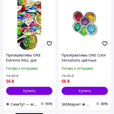
Презервативы ONE
Презервативы ONE Color
Extreme Ribs, для
Sensations цветные
интенсивных ощущений
латексные для ярких
Готово к отправке
Готово к отправке
и защиты
ощущений и
удовольствия
74
.48
₴
78
.40
₴
56
₴
56
₴
Купить
Купить
90%
88%
🌟 СамеТут — всё, что нужно, в одном месте 🌟
360Маркет 💎 — всё, что нужно под рукой ✅