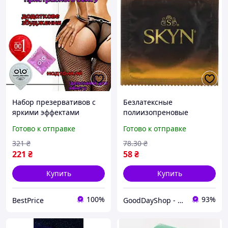
Набор презервативов с
Безлатексные
яркими эффектами
полиизопреновые
Оригинал «BP14912»
презервативы SKYN
Готово к отправке
Готово к отправке
Новые яркие ощущения
Passion Daiquiri, для
ярких интимных
321
₴
78
.30
₴
ощущений
221
₴
58
₴
Купить
Купить
100%
93%
BestPrice
GoodDayShop - Онлайн магазин различных товаров