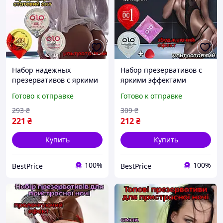
Набор надежных
Набор презервативов с
презервативов с яркими
яркими эффектами
эффектами Оригинал
Оригинал «BP14873» Для
Готово к отправке
Готово к отправке
«BP14913» Для ярких
ярких ощущений
ощущений
293
₴
309
₴
221
₴
212
₴
Купить
Купить
100%
100%
BestPrice
BestPrice