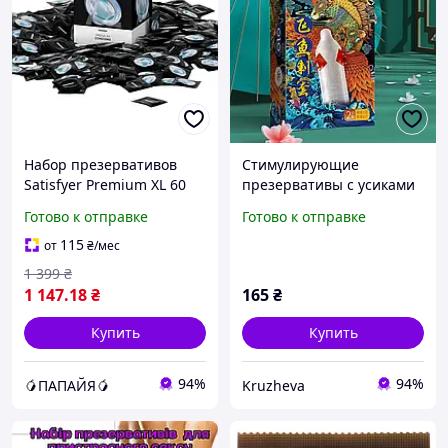
Набор презервативов
Стимулирующие
Satisfyer Premium XL 60
презервативы с усиками
мм для естественных
OLO / Рельефные
Готово к отправке
Готово к отправке
ощущений и защиты 100
презервативы с усиками
штук
для ярких ощущений /
115
от
₴
/мес
Интимные презервативы
1 399
₴
1 147
.18
₴
165
₴
Купить
Купить
94%
94%
🥭ПАПАЙЯ🥭
Kruzheva