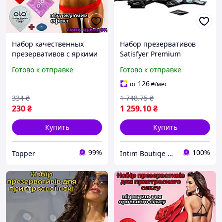
Набор качественных
Набор презервативов
презервативов с яркими
Satisfyer Premium
эффектами Оригинал
Condoms 53 мм 100 шт
Готово к отправке
Готово к отправке
«Mega RedGod» Новые
для безопасного секса и
яркие ощущения
ярких ощущений
126
от
₴
/мес
334
₴
1 748
.75
₴
230
₴
1 259
.10
₴
Купить
Купить
99%
100%
Topper
Intim Boutiqe 777Shop