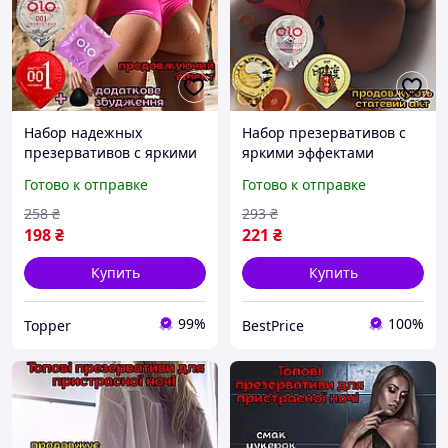
Набор надежных
Набор презервативов с
презервативов с яркими
яркими эффектами
эффектами Оригинал
Оригинал «BP14910» Для
Готово к отправке
Готово к отправке
«Extra EliteNight» Для
новых ощущений в
ярких ощущений
постели
258
₴
293
₴
198
₴
221
₴
Купить
Купить
99%
100%
Topper
BestPrice