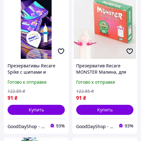
Презервативы Recare
Презерватив Recare
Spike с шипами и
MONSTER Малина, для
усиками, добавьте
безопасных и ярких
Готово к отправке
Готово к отправке
яркость и новые
ощущений в интимной
ощущения в интимную
близости
122
.85
₴
122
.85
₴
жизнь
91
₴
91
₴
Купить
Купить
93%
93%
GoodDayShop - Онлайн магазин различных товаров
GoodDayShop - Онлайн магазин различных товаров