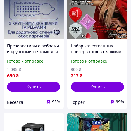
Презервативы с ребрами
Набор качественных
и крупными точками для
презервативов с яркими
ярких ощущений и
эффектами Оригинал
Готово к отправке
Готово к отправке
максимальной
«Extra RedGod»
стимуляции 12 шт FLAME
Незабываемые
1 035
₴
309
₴
ощущения обеспечены
690
₴
212
₴
Купить
Купить
95%
99%
Веселка
Topper