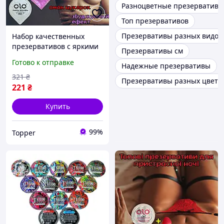
Разноцветные презервативы
Топ презервативов
Презервативы разных видов
Набор качественных
презервативов с яркими
Презервативы см
эффектами Оригинал
Готово к отправке
Надежные презервативы
«RedGod» Для новых
ощущений в постели
321
₴
Презервативы разных цветов
221
₴
Купить
99%
Topper