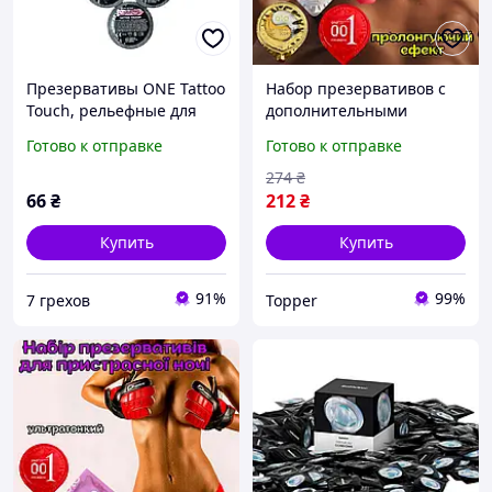
Презервативы ONE Tattoo
Набор презервативов с
Touch, рельефные для
дополнительными
ярких ощущений.
эффектами Оригинал
Готово к отправке
Готово к отправке
«Ultra SexMarafon» Для
ярких ощущений
274
₴
66
₴
212
₴
Купить
Купить
91%
99%
7 грехов
Topper