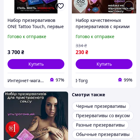
Набор презервативов
Набор качественных
ONE Tattoo Touch, первые
презервативов с яркими
в мире презервативы из
эффектами Оригинал
Готово к отправке
Готово к отправке
тату ребрами для яркой
«IT25072» Новые яркие
стимуляции и
ощущения
334
₴
незабываемых
3 700
₴
230
₴
ощущений.
Купить
Купить
97%
99%
Интернет-магазин "Импорт"
I-Torg
Смотри также
Черные презервативы
Презервативы со вкусом
Разные презервативы
Обычные презервативы