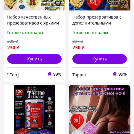
Набор качественных
Набор презервативов с
презервативов с яркими
дополнительными
эффектами Оригинал
эффектами Оригинал
Готово к отправке
Готово к отправке
«IT25070» Для новых
«Mega SexMarafon»
ощущений в постели
Новые яркие ощущения
305
₴
297
₴
230
₴
230
₴
Купить
Купить
99%
99%
I-Torg
Topper