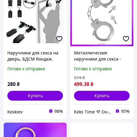
Наручники для секса на
Металлические
дверь, БДСМ бондаж.
наручники для секса -
Tentation Adjustable
Готово к отправке
Готово к отправке
574
₴
280
₴
499
.38
₴
Купить
Купить
98%
95%
Kexkiev
Keks Time 💜 Онлайн-магазин интимных товаров