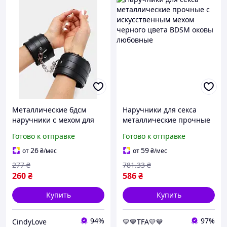
Металлические бдсм
Наручники для секса
наручники с мехом для
металлические прочные
секса наручники для
с искусственным мехом
Готово к отправке
Готово к отправке
ролевых игр пушистые
черного цвета BDSM
наручники с ключиками
оковы любовные
26
59
от
₴
/мес
от
₴
/мес
черный
277
₴
781
.33
₴
260
₴
586
₴
Купить
Купить
94%
97%
CindyLove
💛💙TFA💛💙