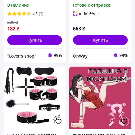
наручники, наручники з
регулируемые наручники
В наличии
Готово к отправке
ключиками
и щиколотки для секса
для пар и начинающих
66
4.3
(3)
от
₴
/мес
280
₴
182
₴
663
₴
Купить
Купить
99%
99%
"Lover's shop"
OnWay