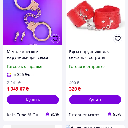
Металлические
Бдсм наручники для
наручники для секса,
секса для остроты
цвет розовое-золото -
ощущений красного
Готово к отправке
Готово к отправке
Fetish Tentation Premium
цвета
rose-gold
325
от
₴
/мес
2 241
₴
400
₴
1 949
.67
₴
320
₴
Купить
Купить
95%
95%
Keks Time 💜 Онлайн-магазин интимных товаров
Інтернет магазин " BellissiMM-o"