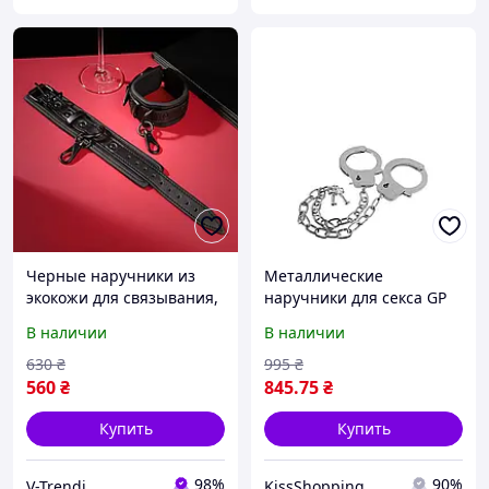
Черные наручники из
Металлические
экокожи для связывания,
наручники для секса GP
наручники для секс игр
METAL HANDCUFFS LONG
В наличии
В наличии
CHAIN AllInOne -market-
without-queues-
630
₴
995
₴
560
₴
845
.75
₴
Купить
Купить
98%
90%
V-Trendi
KissShopping