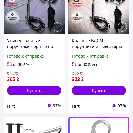
Универсальные
Красные БДСМ
наручники черные на
наручники и фиксаторы
липучках мягкие
для секса эротические
Готово к отправке
Готово к отправке
наручники для секса
ролевые наборы для
наручники тканевые
начинающих и опытных
30
30
от
₴
/мес
от
₴
/мес
610
₴
606
₴
305
₴
303
₴
Купить
Купить
97%
97%
Flirt
Flirt