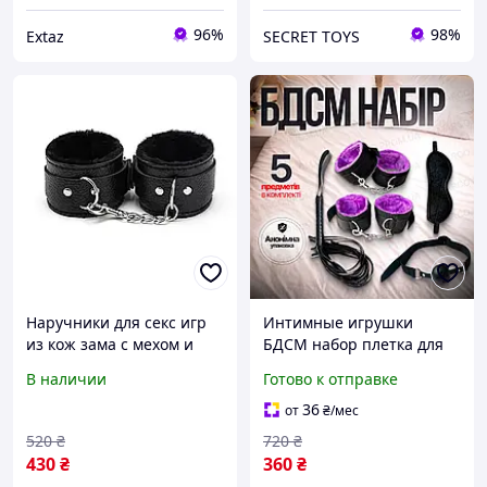
96%
98%
Extaz
SECRET TOYS
Наручники для секс игр
Интимные игрушки
из кож зама с мехом и
БДСМ набор плетка для
регулируемым ремешком
взрослых игр и мягкие
В наличии
Готово к отправке
черного цвета
наручники для секса
36
от
₴
/мес
520
₴
720
₴
430
₴
360
₴