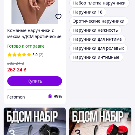
Набор плетка наручники
Наручники 18
Эротические наручники
Наручники нежность
Кожаные наручники с
мехом БДСМ эротические
Наручники для интима
наручники для рук секс
Готово к отправке
Наручники для ролевых
игрушка для взрослых
Чёрный ( 130 001 )
5.0
(2)
Наручники интимные
303
.24
₴
262
.24
₴
Купить
99%
Feromon