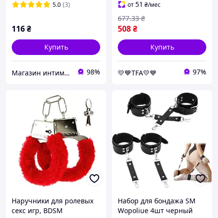
PipeDream Sexshop TFA
51
5.0
(3)
от
₴
/мес
677
.33
₴
116
₴
508
₴
Купить
Купить
98%
97%
Магазин интимных товаров "WeLove"
💛💙TFA💛💙
Наручники для ролевых
Набор для бондажа SM
секс игр, BDSM
Wopoliue 4шт черный