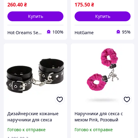
260
.40
₴
175
.50
₴
Купить
Купить
100%
95%
Hot-Dreams Sex-shop
HotGame
Дизайнерские кожаные
Наручники для секса с
наручники для секса
мехом Pink, Розовый
Black Leather Double Fix,
Готово к отправке
Готово к отправке
регулируемые 8 см