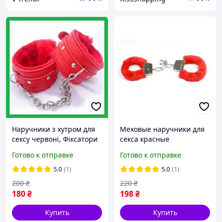
Наручники з хутром для
Меховые наручники для
сексу червоні, Фіксатори
секса красные
з екошкіри для рук,
металлические с
Готово к отправке
Готово к отправке
Наручники для ігор
фиксатором
БДСМ, Інтимні іграшки
5.0
(1)
5.0
(1)
200
₴
220
₴
180
₴
198
₴
Купить
Купить