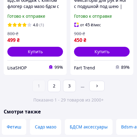
БДСМ бондаж с кляпом
Фиксаторы для рук и ног
флогер садо мазо бдсм с
с подушкой под шею |
наручниками фиксатор
БДСМ-наручники для
Готово к отправке
Готово к отправке
для секса 10 шт набор
секса | BDSM (БДСМ) |
Модель 001 | Для фетиша
45
4.0
(1)
от
₴
/мес
и интимных игр
800
₴
900
₴
499
₴
450
₴
Купить
Купить
99%
89%
LisaSHOP
Fart Trend
1
2
3
...
Показано 1 - 29 товаров из 2000+
Смотри также
Фетиш
Садо мазо
БДСМ аксессуары
Bdsm-а