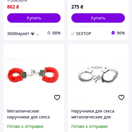
диаметра
1 206
.80
₴
862
₴
275
₴
Купить
Купить
88%
96%
360Маркет 💎 — всё, что нужно под рукой ✅
✅ SEXTOP
Металлические
Наручники для секса
наручники для секса
металлические для
обшиты красным мехом
ролевых игр Metal
Готово к отправке
Готово к отправке
Handcuffs Fetish Fantasy