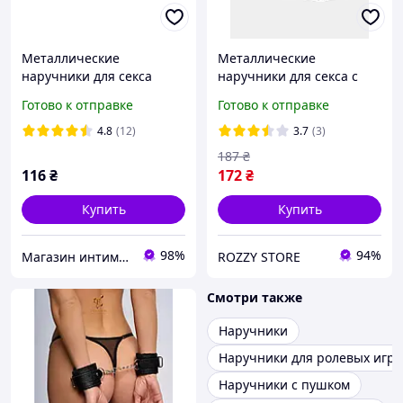
Металлические
Металлические
наручники для секса
наручники для секса с
обшиты розовым мехом
мехом бдсм аксессуар для
Готово к отправке
Готово к отправке
ролевых игр пушистые
наручник с ключиками
4.8
(12)
3.7
(3)
черные
187
₴
116
₴
172
₴
Купить
Купить
98%
94%
Магазин интимных товаров "WeLove"
ROZZY STORE
Смотри также
Наручники
Наручники для ролевых игр
Наручники с пушком