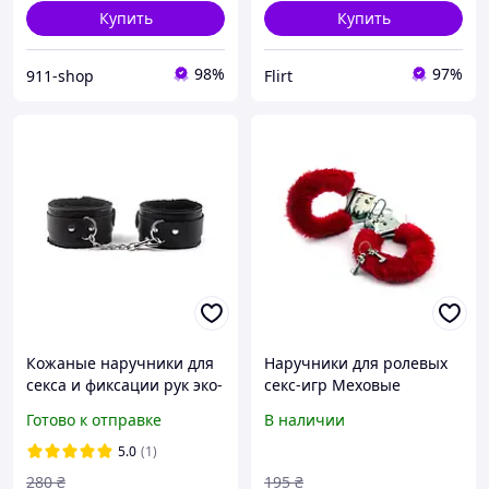
Купить
Купить
98%
97%
911-shop
Flirt
Кожаные наручники для
Наручники для ролевых
секса и фиксации рук эко-
секс-игр Меховые
кожа, искусственный мех,
красного и черного цвета
Готово к отправке
В наличии
металлическая цепочка
5.0
(1)
280
₴
195
₴