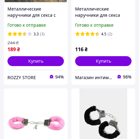
Металлические
Металлические
наручники для секса с
наручники для секса
мехом наручники бдсм
обшиты черным мехом
Готово к отправке
Готово к отправке
для ролевых игр
пушистые наручники с
3.3
(3)
4.5
(2)
ключиками красны
244
₴
189
₴
116
₴
Купить
Купить
94%
98%
ROZZY STORE
Магазин интимных товаров "WeLove"