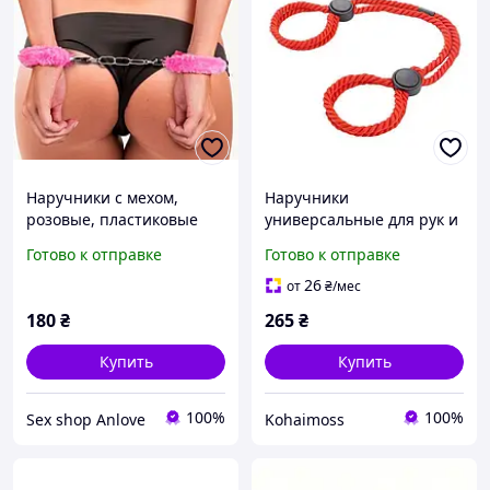
Наручники с мехом,
Наручники
розовые, пластиковые
универсальные для рук и
для эротических игр
ног хлопковые длиной
Готово к отправке
Готово к отправке
470 мм Красный
26
от
₴
/мес
180
₴
265
₴
Купить
Купить
100%
100%
Sex shop Anlove
Kohaimoss