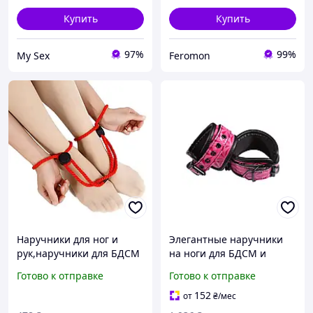
Купить
Купить
97%
99%
My Sex
Feromon
Наручники для ног и
Элегантные наручники
рук,наручники для БДСМ
на ноги для БДСМ и
игр
ролевых игр NS Novelties
Готово к отправке
Готово к отправке
Sinful Ankle Cuffs
Качество 1875
152
от
₴
/мес