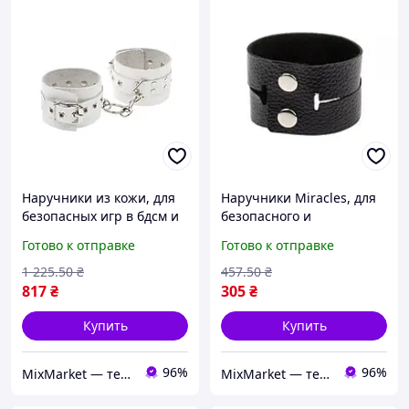
Наручники из кожи, для
Наручники Miracles, для
безопасных игр в бдсм и
безопасного и
интимных экспериментов
комфортного бдсм-
Готово к отправке
Готово к отправке
эксперимента
1 225
.50
₴
457
.50
₴
817
₴
305
₴
Купить
Купить
96%
96%
MixMarket — территория низких цен!💝🎁
MixMarket — территория низких цен!💝🎁