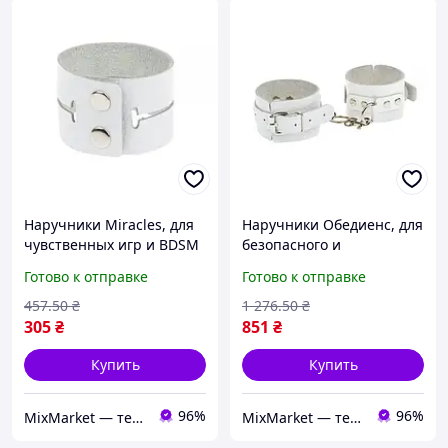
Наручники Miracles, для
Наручники Обедиенс, для
чувственных игр и BDSM
безопасного и
экспериментов
комфортного бдсм-
Готово к отправке
Готово к отправке
эксперимента
457
.50
₴
1 276
.50
₴
305
₴
851
₴
Купить
Купить
96%
96%
MixMarket — территория низких цен!💝🎁
MixMarket — территория низких цен!💝🎁