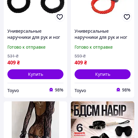
Универсальные
Универсальные
наручники для рук и ног
наручники для рук и ног
БДСМ Черный Садомазо
БДСМ Красный Садомазо
Готово к отправке
Готово к отправке
Toyvoo Універсальні
Salex Універсальні
наручники для рук і ніг
наручники для рук і ніг
531
₴
559
₴
БДСМ Чорний Садомазо
БДСМ Червоний
409
₴
409
₴
Садомазо
Купить
Купить
98%
98%
Toyvo
Toyvo