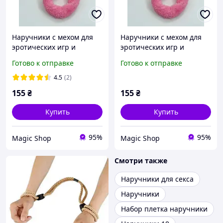
Наручники с мехом для
Наручники с мехом для
эротических игр и
эротических игр и
приколов (Розовые)
приколов (Розовые)
Готово к отправке
Готово к отправке
4.5
(2)
155
₴
155
₴
Купить
Купить
95%
95%
Magic Shop
Magic Shop
Смотри также
Наручники для секса
Наручники
Набор плетка наручники