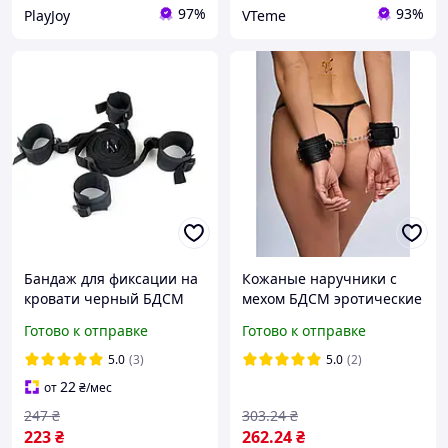
97%
93%
PlayJoy
VTeme
Бандаж для фиксации на
Кожаные наручники с
кровати черный БДСМ
мехом БДСМ эротические
наручники кайданки для
наручники для рук секс
Готово к отправке
Готово к отправке
рук и ног универсальный
игрушка для взрослых
Чёрный ( 130 001 )
5.0
(3)
5.0
(2)
22
от
₴
/мес
247
₴
303
.24
₴
223
₴
262
.24
₴