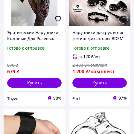
Эротические Наручники
Наручники для рук и ног
Кожаные Для Ролевых
фетиш фиксаторы BDSM
Игр Черные Shopingo
для секса эротический
Готово к отправке
Готово к отправке
Еротичні Наручники
набор для ролевых игр
Шкіряні Для Рольових
120
от
₴
/мес
Ігор Чорні
876
₴
2 400
₴/комплект
679
₴
1 200
₴/комплект
Купить
Купить
98%
97%
Toyvo
Flirt