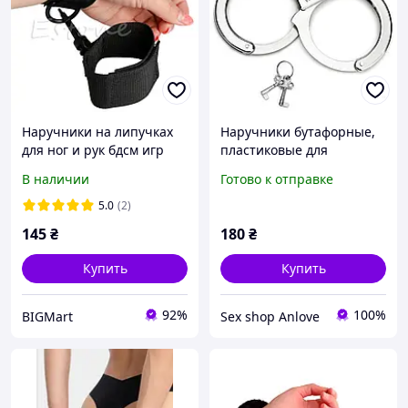
Наручники на липучках
Наручники бутафорные,
для ног и рук бдсм игр
пластиковые для
эротических игр
В наличии
Готово к отправке
5.0
(2)
145
₴
180
₴
Купить
Купить
92%
100%
BIGMart
Sex shop Anlove