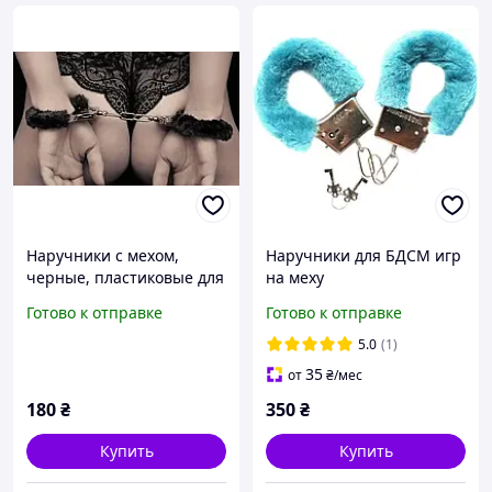
Наручники с мехом,
Наручники для БДСМ игр
черные, пластиковые для
на меху
эротических игр
Готово к отправке
Готово к отправке
5.0
(1)
35
от
₴
/мес
180
₴
350
₴
Купить
Купить