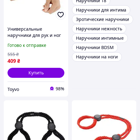
Наручники 18
Наручники для интима
Эротические наручники
Наручники нежность
Универсальные
наручники для рук и ног
Наручники интимные
БДСМ Бежевый Садомазо
Готово к отправке
Наручники BDSM
Seli Універсальні
наручники для рук і ніг
555
₴
Наручники на ноги
БДСМ Бежевий Садомазо
409
₴
Купить
98%
Toyvo