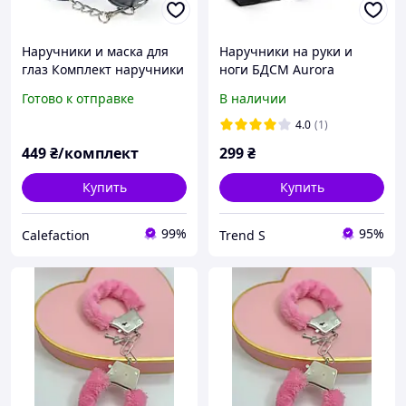
Наручники и маска для
Наручники на руки и
глаз Комплект наручники
ноги БДСМ Aurora
и маска Эротические
Готово к отправке
В наличии
аксессуары
4.0
(1)
449
₴/комплект
299
₴
Купить
Купить
99%
95%
Calefaction
Trend S