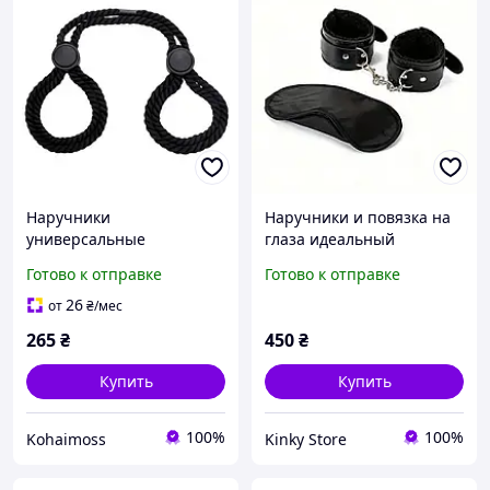
Наручники
Наручники и повязка на
универсальные
глаза идеальный
хлопковые для рук и ног
аксессуар для игр!
Готово к отправке
Готово к отправке
470 мм Черный для БДСМ
26
от
₴
/мес
265
₴
450
₴
Купить
Купить
100%
100%
Kohaimoss
Kinky Store