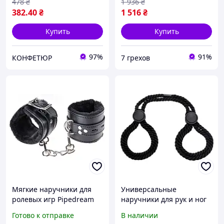
478
₴
1 936
₴
382
.40
₴
1 516
₴
Купить
Купить
97%
91%
КОНФЕТЮР
7 грехов
Мягкие наручники для
Универсальные
ролевых игр Pipedream
наручники для рук и ног
Cumfy Cuffs, безопасные
БДСМ Черный - Садо-
Готово к отправке
В наличии
фиксаторы, браслеты для
мазо