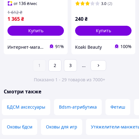
интимных
136
от
₴
/мес
3.0
(2)
1 612
₴
1 365
₴
240
₴
Купить
Купить
91%
100%
Интернет-магазин Allegoriya
Koaki Beauty
1
2
3
...
Показано 1 - 29 товаров из 7000+
Смотри также
БДСМ аксессуары
Bdsm-атрибутика
Фетиш
Оковы бдсм
Оковы для игр
Утяжелители-манжеты 