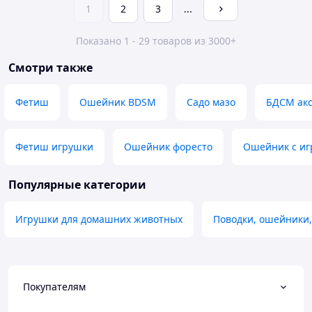
1
2
3
...
Показано 1 - 29 товаров из 3000+
Смотри также
Фетиш
Ошейник BDSM
Садо мазо
БДСМ ак
Фетиш игрушки
Ошейник форесто
Ошейник с иг
Популярные категории
Игрушки для домашних животных
Поводки, ошейники
Покупателям