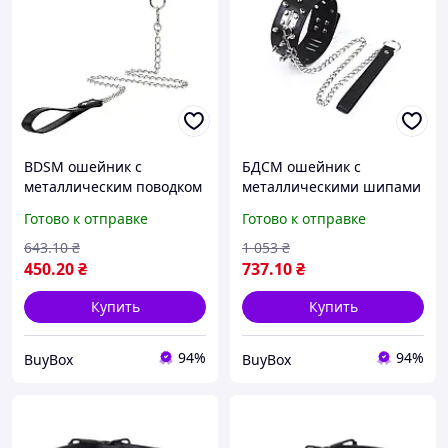
BDSM ошейник с
БДСМ ошейник с
металлическим поводком
металлическими шипами
ошейник для ролевых игр
и поводком ошейник для
Готово к отправке
Готово к отправке
кожаный аксессуар для
ролевых игр аксессуар
подчинения и контроля
для БДСМ для
643
.10
₴
1 053
₴
подчинения
450
.20
₴
737
.10
₴
Купить
Купить
94%
94%
BuyBox
BuyBox