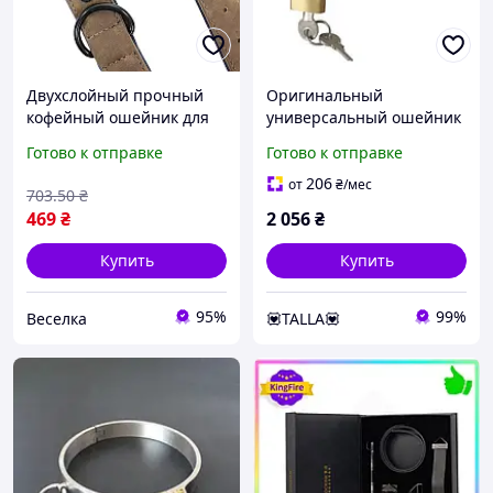
Двухслойный прочный
Оригинальный
кофейный ошейник для
универсальный ошейник
мелких и средних собак
для БДСМ-игр из стали -
Готово к отправке
Готово к отправке
для прогулок и игр FLAME
онлайн мультимаркет
Love&Life
206
от
₴
/мес
703
.50
₴
469
₴
2 056
₴
Купить
Купить
95%
99%
Веселка
💟TALLA💟