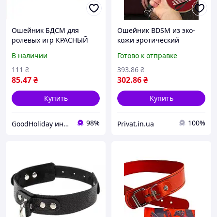
Ошейник БДСМ для
Ошейник BDSM из эко-
ролевых игр КРАСНЫЙ
кожи эротический
аксессуар для ролевых
В наличии
Готово к отправке
игр БДСМ аксессуар
ошейник для ролевых игр
111
₴
393
.86
₴
аксессуар для пары
85
.47
₴
302
.86
₴
Купить
Купить
98%
100%
GoodHoliday интернет-магазин
Privat.in.ua