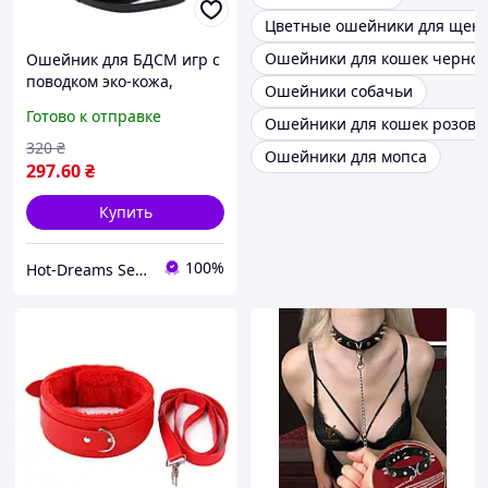
Цветные ошейники для щен
Ошейники для кошек черног
Ошейник для БДСМ игр с
поводком эко-кожа,
Ошейники собачьи
регулируемая застёжка,
Готово к отправке
Ошейники для кошек розовог
мягкая внутренняя ткань
320
₴
Ошейники для мопса
297
.60
₴
Купить
100%
Hot-Dreams Sex-shop