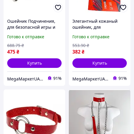
Ошейник Подчинения,
Элегантный кожаный
для безопасной игры и
ошейник, для
контроля в бдсм
изысканных игр и
Готово к отправке
Готово к отправке
отношениях
романтических
отношений
688
.75
₴
553
.90
₴
475
₴
382
₴
Купить
Купить
91%
91%
MegaМаркетUA — ваш заказ уже в пути 🚚📦✨
MegaМаркетUA — ваш заказ уже в пути 🚚📦✨