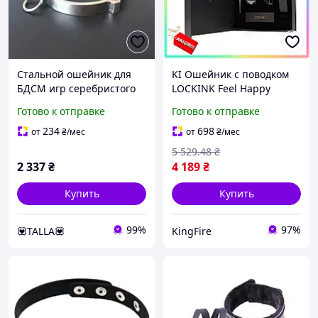
Стальной ошейник для
KI Ошейник с поводком
БДСМ игр серебристого
LOCKINK Feel Happy
цвета - онлайн
черный кожаный
Готово к отправке
Готово к отправке
мультимаркет Love&Life
ошейник для игр с
подчинением и контроля
234
698
от
₴
/мес
от
₴
/мес
партн FIR41_R
5 529
.48
₴
2 337
₴
4 189
₴
Купить
Купить
99%
97%
💟TALLA💟
KingFire