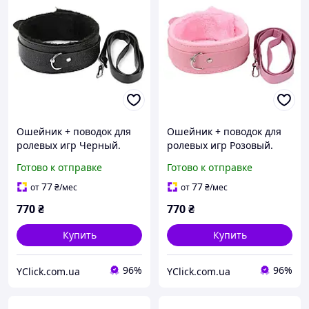
Ошейник + поводок для
Ошейник + поводок для
ролевых игр Черный.
ролевых игр Розовый.
Интимные товары,
Интимные товары,
Готово к отправке
Готово к отправке
игрушки, BDSM, БДСМ,
игрушки, BDSM, БДСМ,
фетиш SAD-1
фетиш SAD-3
77
77
от
₴
/мес
от
₴
/мес
770
₴
770
₴
Купить
Купить
96%
96%
YClick.com.ua
YClick.com.ua