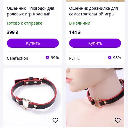
Ошейник + поводок для
Ошейник дразнилка для
ролевых игр Красный.
самостоятельной игры
Интимные товары,
котиков, котят с перьями
Готово к отправке
В наличии
игрушки, BDSM, БДСМ,
и колокольчиком
фетиш SAD-2
399
₴
144
₴
Купить
Купить
99%
98%
Calefaction
PETTI