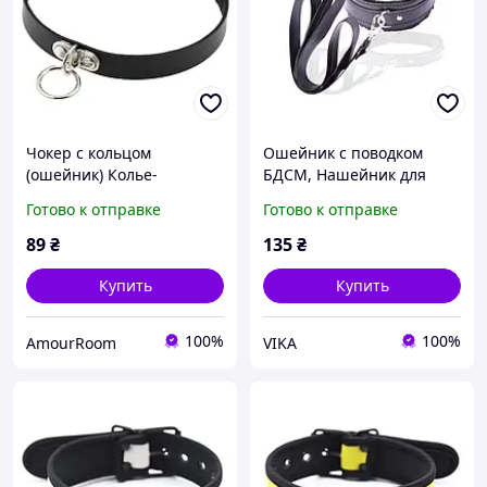
Чокер с кольцом
Ошейник с поводком
(ошейник) Колье-
БДСМ, Нашейник для
ошейник для эротических
BDSM-игр Йейрена
Готово к отправке
Готово к отправке
игр SvitSpokus
89
₴
135
₴
Купить
Купить
100%
100%
AmourRoom
VIKA