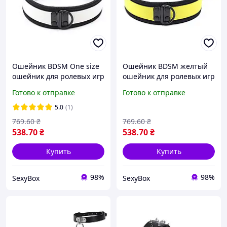
Ошейник BDSM One size
Ошейник BDSM желтый
ошейник для ролевых игр
ошейник для ролевых игр
аксессуар для БДСМ
ошейник из неопрена
Готово к отправке
Готово к отправке
стильный кожаный
аксессуар для БДСМ
ошейник на шею
универсальный размер
5.0
(1)
769
.60
₴
769
.60
₴
538
.70
₴
538
.70
₴
Купить
Купить
98%
98%
SexyBox
SexyBox