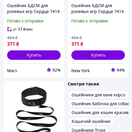
Ошейник БДСМ для
Ошейник БДСМ для
ролевых игр Сердце 7414
ролевых игр Сердце 7414
46 см красный impulse
46 см красный fresh
Готово к отправке
Готово к отправке
37
от
₴
/мес
464
₴
464
₴
371
₴
371
₴
Купить
Купить
92%
94%
Mars
New York
Смотри также
Ошейники для кане корсо
Ошейник бабочка для собак
Ошейник для кошек красивы
Кошачий ошейник
Ошейники Trixie