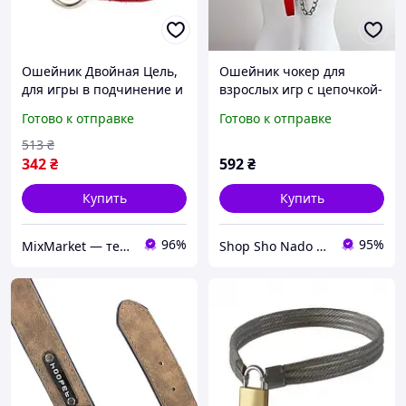
Ошейник Двойная Цель,
Ошейник чокер для
для игры в подчинение и
взрослых игр с цепочкой-
BDSM удовольствия
поводком, ремешок на
Готово к отправке
Готово к отправке
шею эко кожа Красный
513
₴
342
₴
592
₴
Купить
Купить
96%
95%
MixMarket — территория низких цен!💝🎁
Shop Sho Nado - интернет магазин подарков и украшений