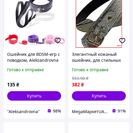
Ошейник для BDSM-игр с
Элегантный кожаный
поводком, Aleksandrovna
ошейник, для стильных
игр и экспериментов в
Готово к отправке
Готово к отправке
БДСМ
553
.90
₴
135
₴
382
₴
Купить
Купить
98%
91%
"Aleksandrovna"
MegaМаркетUA — ваш заказ уже в пути 🚚📦✨