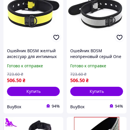
Ошейник BDSM желтый
Ошейник BDSM
аксессуар для интимных
неопреновый серый One
игр кожаный ошейник
size ошейник для
Готово к отправке
Готово к отправке
для ролевых игр размер
ролевых игр BDSM
One size
аксессуар для БДСМ
723
.60
₴
723
.60
₴
практик
506
.50
₴
506
.50
₴
Купить
Купить
94%
94%
BuyBox
BuyBox