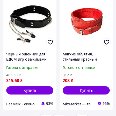
Черный ошейник для
Мягкие объятия,
БДСМ игр с зажимами
стильный красный
для сосков выполненный
ошейник для БДСМ игр
Готово к отправке
Готово к отправке
из качественной экокожи
для интима
485
.50
₴
312
₴
315
.60
₴
208
₴
Купить
Купить
93%
96%
БезМеж - економія поруч!
MixMarket — территория низких цен!💝🎁