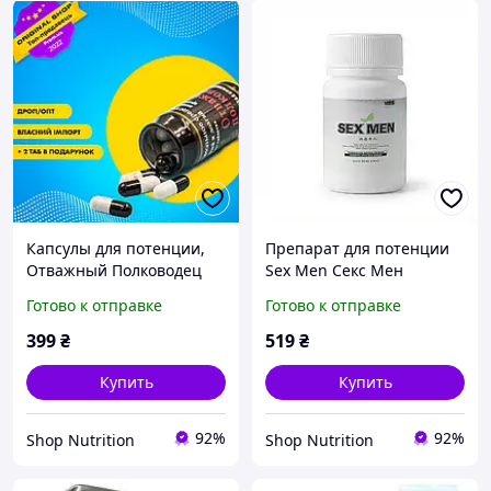
Капсулы для потенции,
Препарат для потенции
Отважный Полководец
Sex Men Секс Мен
(10 капсул), препарат для
Готово к отправке
Готово к отправке
повышения потенции
399
₴
519
₴
Купить
Купить
92%
92%
Shop Nutrition
Shop Nutrition