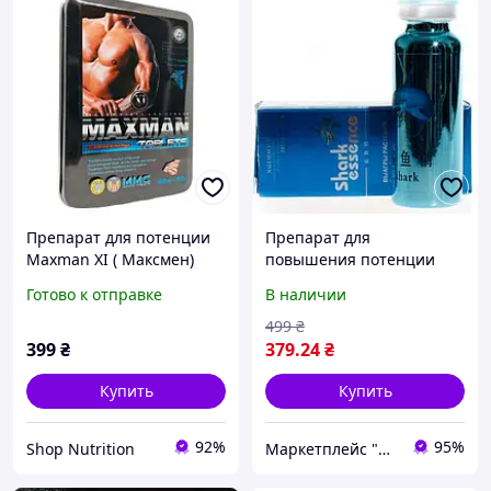
Препарат для потенции
Препарат для
Maxman XI ( Максмен)
повышения потенции
блистер 10 шт
Shark Essence (Акулья
Готово к отправке
В наличии
Эссенция) 10 таблеток,
натуральный daymart
499
₴
399
₴
379
.24
₴
Купить
Купить
92%
95%
Shop Nutrition
Маркетплейс "Daymart" товары от производителей Украины, Европы и Азии