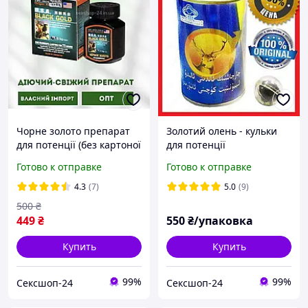
Чорне золото препарат
Золотий олень - кульки
для потенції (без картоної
для потенції
упаковки)Акція Black Gold
Шенжунсаншенябао
Готово к отправке
Готово к отправке
16 таблеток ( АКЦІЯ!)
ОПТОМ пилюлі
4.3
(7)
5.0
(9)
500
₴
449
₴
550
₴/упаковка
Купить
Купить
99%
99%
Сексшоп-24
Сексшоп-24