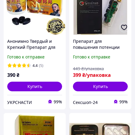
Анонимно Твердый и
Препарат для
Крепкий Препарат для
повышения потенции
потенции, 10шт Таблетки
Goodman / ГудМен
Готово к отправке
Готово к отправке
для эрекции (Семечка
(таблетки, 10 шт)
Твердый и Крепкий)
4.4
(5)
449
₴/упаковка
390
₴
399
₴/упаковка
Купить
Купить
99%
99%
УКРСНАСТИ
Сексшоп-24