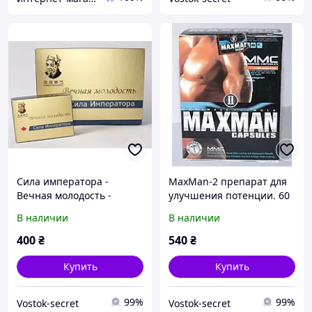
Сила императора -
MaxMan-2 препарат для
Вечная молодость -
улучшения потeнции. 60
препарат для пoтeнции
капсул (Макс Мен)
В наличии
В наличии
400
₴
540
₴
Купить
Купить
99%
99%
Vostok-secret
Vostok-secret