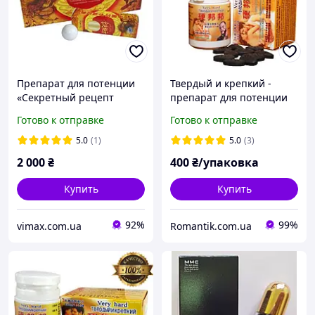
Препарат для потенции
Твердый и крепкий -
«Секретный рецепт
препарат для потенции
Палацу» (Золотой
Готово к отправке
Готово к отправке
Дракон), натуральные
тибетские шарики для
5.0
(1)
5.0
(3)
мужчин
2 000
₴
400
₴/упаковка
Купить
Купить
92%
99%
vimax.com.ua
Romantik.com.ua