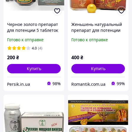
Черное золото препарат
Женьшень натуральный
для потенции 5 таблеток
препарат для потенции
Здоровье мужчины
Готово к отправке
Готово к отправке
Ginseng For (10 таблеток)
4.0
(4)
200
₴
400
₴
Купить
Купить
98%
99%
Persik.in.ua
Romantik.com.ua