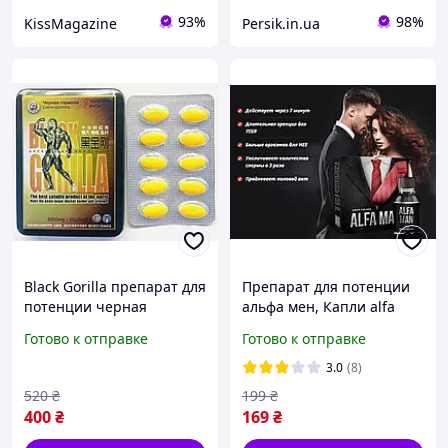
93%
98%
KissMagazine
Persik.in.ua
Black Gorilla препарат для
Препарат для потенции
потенции черная
альфа мен, Капли alfa
горилла средство для
man для повышения
Готово к отправке
Готово к отправке
мужчин (блек горилла) 10
потенции мужчин
шт
3.0
(8)
520
₴
199
₴
400
₴
169
₴