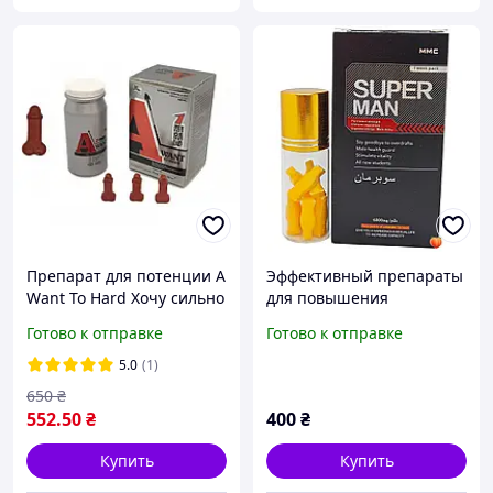
Препарат для потенции A
Эффективный препараты
Want To Hard Хочу сильно
для повышения
(цена за упаковку,10
потенции Супер Мен
Готово к отправке
Готово к отправке
таблеток)
Superman 10 таблеток
5.0
(1)
650
₴
552
.50
₴
400
₴
Купить
Купить