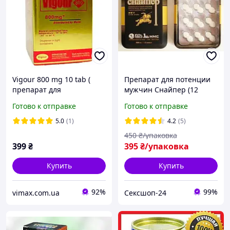
Vigour 800 mg 10 tab (
Препарат для потенции
препарат для
мужчин Снайпер (12
підвищення потенції )
таблеток)
Готово к отправке
Готово к отправке
5.0
(1)
4.2
(5)
450
₴/упаковка
399
₴
395
₴/упаковка
Купить
Купить
92%
99%
vimax.com.ua
Сексшоп-24