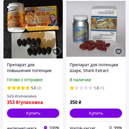
Препарат для
Препарат для потeнции
повышения потенции
Шарк, Shark Extract
Твердый и крепкий для
(Акулий экстракт)
Готово к отправке
В наличии
Здоровья мужчины,
Натуральные
5.0
(2)
1.0
(1)
возбуждающие средства
520
₴/упаковка
для Мощной эрекции
353
₴/упаковка
350
₴
Купить
Купить
100%
99%
интернет-магазин "Светлячок"
Vostok-secret