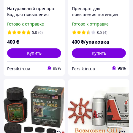
Натуральный препарат
Препарат для
Бад для повышения
повышения потенции
потенции TOP Vaigar 10
Shark essence Акулья
Готово к отправке
Готово к отправке
таблеток
эссенция (10 таблеток)
5.0
(6)
3.5
(4)
400
₴
400
₴/упаковка
Купить
Купить
98%
98%
Persik.in.ua
Persik.in.ua