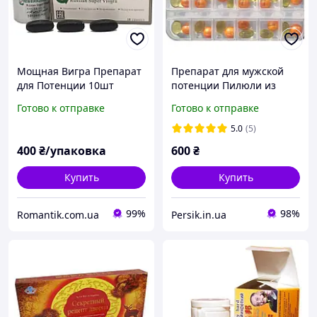
Мощная Вигра Препарат
Препарат для мужской
для Потенции 10шт
потенции Пилюли из
женьшеня, пантов и
Готово к отправке
Готово к отправке
оленьего пениса, 12+12
5.0
(5)
400
₴/упаковка
600
₴
Купить
Купить
99%
98%
Romantik.com.ua
Persik.in.ua