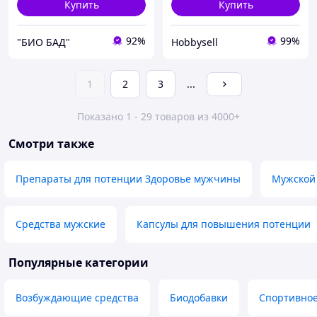
Купить
Купить
92%
99%
"БИО БАД"
Hobbysell
1
2
3
...
Показано 1 - 29 товаров из 4000+
Смотри также
Препараты для потенции Здоровье мужчины
Мужской 
Средства мужские
Капсулы для повышения потенции
Популярные категории
Возбуждающие средства
Биодобавки
Спортивное