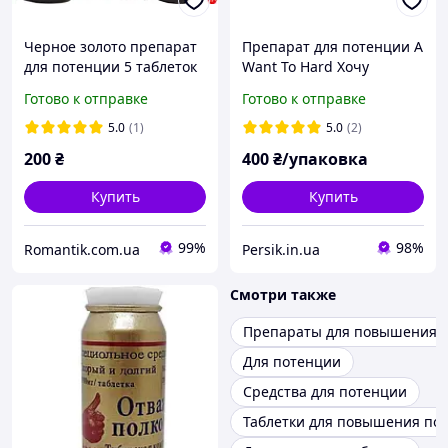
Черное золото препарат
Препарат для потенции A
для потенции 5 таблеток
Want To Hard Хочу
твердый (10 таблеток)
Готово к отправке
Готово к отправке
5.0
(1)
5.0
(2)
200
₴
400
₴/упаковка
Купить
Купить
99%
98%
Romantik.com.ua
Persik.in.ua
Смотри также
Препараты для повышения 
Для потенции
Средства для потенции
Таблетки для повышения по