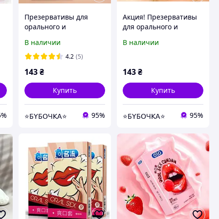
ы
Презервативы для
Акция! Презервативы
орального и
для орального и
вагинального секса
вагинального секса
В наличии
В наличии
размер ХХL
размер S
4.2
(5)
143
₴
143
₴
Купить
Купить
5%
95%
95%
⭐Б𝖸Б𝖮Ч𝖪𝖠⭐
⭐Б𝖸Б𝖮Ч𝖪𝖠⭐