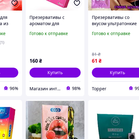
для
Презервативы с
Презервативы со
а из
ароматом для
вкусом ультратонкие
атекса с
орального и
Оригинал «OralCandy
вке
Готово к отправке
Готово к отправке
усом
вагинального секса 10
1» Подходят для
ral Sex
штук
орального секса
(1)
штук
81
₴
160
₴
61
₴
ь
Купить
Купить
96%
98%
9
Магазин интимных товаров "WeLove"
Topper