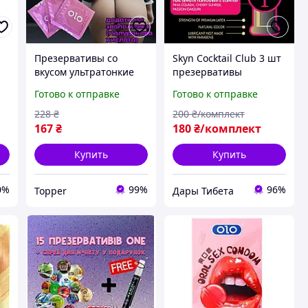
Презервативы со
Skyn Cocktail Club 3 шт
вкусом ультратонкие
презервативы
Оригинал «OralCandy -
безлатексные для
Готово к отправке
Готово к отправке
3» Идеальны для
орального секса
орального секса
вкусовые набор 3 шт
228
₴
200
₴/комплект
(черри дайкири
167
₴
180
₴/комплект
пинаколада) Таиланд
Купить
Купить
0%
99%
96%
Topper
Дары Тибета