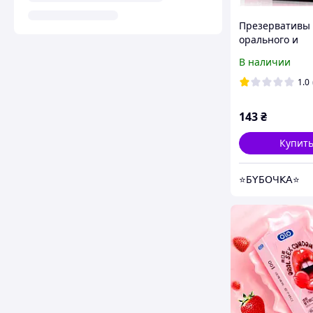
Презервативы 
орального и
вагинального с
В наличии
1.0
143
₴
Купит
⭐Б𝖸Б𝖮Ч𝖪𝖠⭐