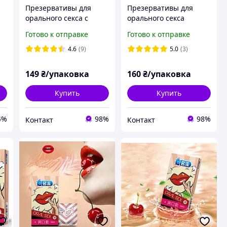
Презервативы для
Презервативы для
орального секса с
орального секса
вкусом вишни ORAL
минета персик 10 штук
Готово к отправке
Готово к отправке
SEX 10 шт.
в пачке
4.6
(9)
5.0
(3)
149
₴/упаковка
160
₴/упаковка
Купить
Купить
4%
98%
98%
Контакт
Контакт