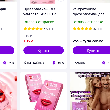
для
Презервативы OLO
Ультратонкие
ультратонкие 001 с
презервативы для
екса
клубничным вкусом
орального секса с
Готово к отправке
Готово к отправке
для орального секса
ароматом клубники
(упаковка 10шт)
Olo, 0,01 мм. 10 шт.
(1)
5.0
(1)
5.0
(1)
210
₴
195
₴
259
₴/упаковка
ь
Купить
Купить
95%
94%
9
🥭ПАПАЙЯ🥭
Sofania