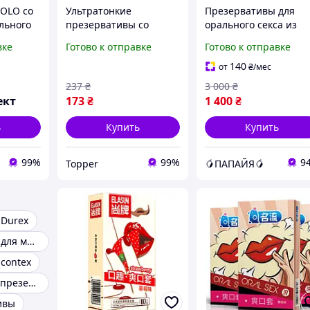
OLO со
Ультратонкие
Презервативы для
льного
презервативы со
орального секса из
вкусом Оригинал
натурального
вке
Готово к отправке
Готово к отправке
«Mega OralCandy - 3»
высококачественного
Подходят для
латекса со вкусом
140
от
₴
/мес
орального секса
клубники красные
237
₴
3 000
₴
Рasante Strawberry
ект
173
₴
1 400
₴
Crush
ь
Купить
Купить
99%
99%
9
Topper
🥭ПАПАЙЯ🥭
 Durex
Презервативы для минета
contex
Качественные презервативы
ивы