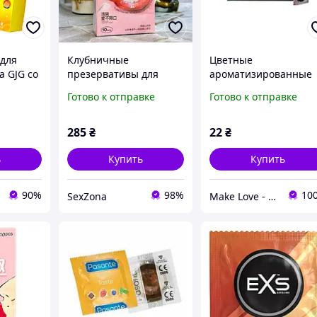
для
Клубничные
Цветные
а GJG со
презервативы для
ароматизированные
орального секса OLO
презервативы Love
Готово к отправке
Готово к отправке
0 шт.
ультратонкие 001
Match с шоколадным
10шт/уп.
вкусом для
наслаждения и
285
₴
22
₴
орального секса 1 шт
ь
Купить
Купить
90%
98%
10
SexZona
Make Love - интим бутик