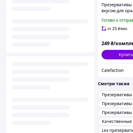
Презервативы 
вкусом для ора
секса 10 штук
Готово к отпра
25
от
₴
/мес
249
₴/компл
Купит
Calefaction
Смотри также
Презервативы
Презервативы 
Lex презерват