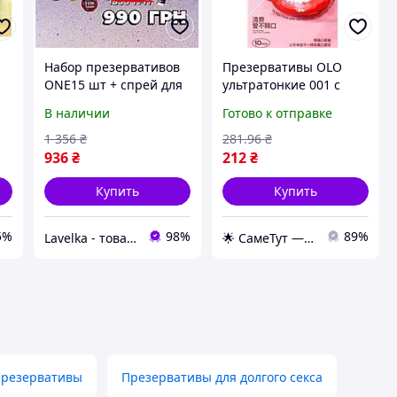
Набор презервативов
Презервативы OLO
ONE15 шт + спрей для
ультратонкие 001 с
ы
орального секса Orgie
клубничным вкусом
В наличии
Готово к отправке
Wow в подарок!
для орального секса
(упаковка 10шт) Sex
1 356
₴
281
.96
₴
Aura
936
₴
212
₴
Купить
Купить
5%
98%
89%
Lavelka - товары для удовольствия
🌟 СамеТут — всё, что нужно, в одном месте 🌟
презервативы
Презервативы для долгого секса