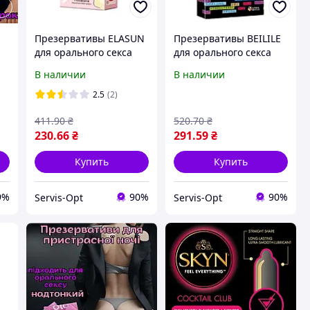
Презервативы ELASUN
Презервативы BEILILE
для орального секса
для орального секса
 -
ультратонкие 10 шт.
ребристые 10 шт.
В наличии
В наличии
2.5
(2)
411
.90
₴
520
.70
₴
230
.66
₴
291
.59
₴
Купить
Купить
9%
90%
90%
Servis-Opt
Servis-Opt