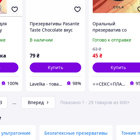
для
Презервативы Pasante
Оральный
у
Taste Сhocolate вкус
презерватив со
шоколада - подходят
смазкой и вкусом кол
вке
В наличии
Готово к отправке
для орального секса
EXS Cola Flavour
Condom, 1 шт. Секс-
63
₴
шоп для мужчин и
вка
79
₴
45
₴
женщин
ь
Купить
Купить
100%
98%
9
Lavelka - товары для удовольствия
⭐️⭐️СЕКС⭐️ПЛАНЕТА⭐️⭐️
3
...
Вперед
Показано 1 - 29 товаров из 600+
е
 ультратонкие
Безлатексные презервативы
Тонкие 