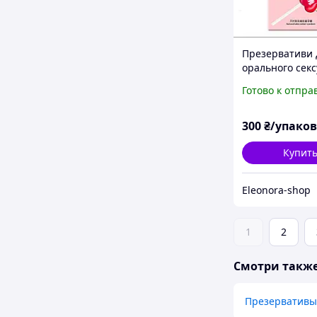
Презервативи 
орального секс
Готово к отпра
300
₴/упако
Купит
Eleonora-shop
1
2
Смотри такж
Презервативы