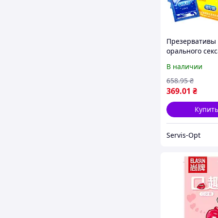
Презервативы 
орального секс
вкусом лимона
В наличии
ультратонкие 1
658
.95
₴
369
.01
₴
Купит
Servis-Opt