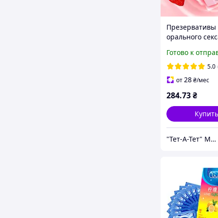
Презервативы 
орального секс
натурального л
Готово к отпра
ароматом и вк
клубники OLO O
5.0
Strawberry 10 
28
от
₴
/мес
AllInOne
284
.73
₴
Купит
"Тет-А-Тет" Магазин белья и тайных желаний