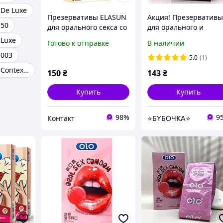
De Luxe
Презервативы ELASUN
Акция! Презерватив
 50
для орального секса со
для орального и
вкусом клубники 10 шт.
вагинального секса
Luxe
Готово к отправке
В наличии
размер L
 003
5.0
(1)
Презервативы Contex Classic классические
150
₴
143
₴
Купить
Купить
98%
9
Контакт
⭐Б𝖸Б𝖮Ч𝖪𝖠⭐