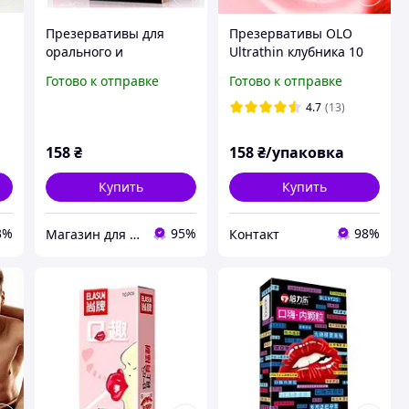
Презервативы для
Презервативы OLO
орального и
Ultrathin клубника 10
вагинального секса
шт ультратонкие для
Готово к отправке
Готово к отправке
размер S
орального и
вагинального секса с
4.7
(13)
гиалуроновой смазкой
158
₴
158
₴/упаковка
Купить
Купить
3%
95%
98%
Магазин для Двоих
Контакт