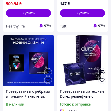
500
.94
₴
147
₴
Купить
Купить
97%
97%
Healthy life
Tutti
Презервативы с рёбрами
Презервативы латексные
и точками + анестетик
Durex рельефные с
Durex Dual Extase 3шт/
точками и ребрами,
В наличии
Готово к отправке
упаковка
стимулирующий гель-