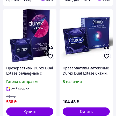
Презервативы Durex Dual
Презервативы латексные
Extase рельефные с
Durex Dual Extase Скажи,
анестетиком 12 шт. Хіт
что ты хочешь,
Готово к отправке
В наличии
продажу!
рельефные с
анестетиком, 3 штуки
54
от
₴
/мес
717
₴
538
₴
104
.48
₴
Купить
Купить