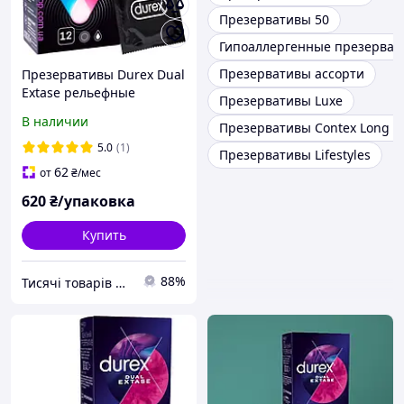
Презервативы 50
Гипоаллергенные презерват
Презервативы ассорти
Презервативы Durex Dual
Extase рельефные
Презервативы Luxe
ускоряют её,замедляют
В наличии
Презервативы Contex Long L
его #12 шт.С анестетиком
long love.
5.0
(1)
Презервативы Lifestyles
62
от
₴
/мес
620
₴/упаковка
Купить
88%
Тисячі товарів для всіх !!!