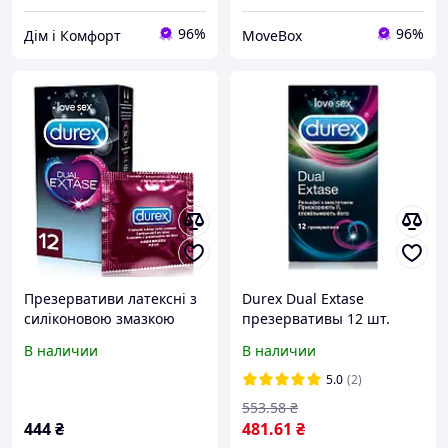
96%
96%
Дім і Комфорт
MoveBox
Презервативи латексні з
Durex Dual Extase
силіконовою змазкою
презервативы 12 шт.
Durex Dual Extase
(5052197053432)
В наличии
В наличии
(рельєфні з анестетиком)
12 шт. (5052197053432)
5.0
(2)
553
.58
₴
444
₴
481
.61
₴