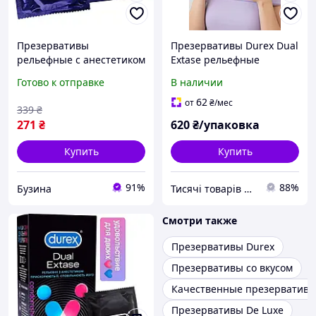
Презервативы
Презервативы Durex Dual
рельефные с анестетиком
Extase рельефные
Durex Dual Extase 3 шт.
ускоряют её,замедляют
Готово к отправке
В наличии
его #12 шт.Рельефные с
анестетиком long love!
62
от
₴
/мес
339
₴
271
₴
620
₴/упаковка
Купить
Купить
91%
88%
Бузина
Тисячі товарів для всіх !!!
Смотри также
Презервативы Durex
Презервативы со вкусом
Качественные презерватив
Презервативы De Luxe