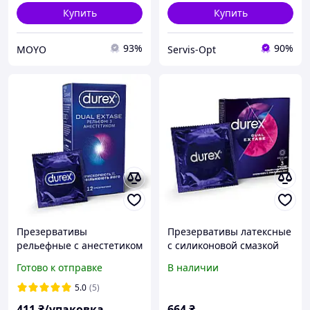
Купить
Купить
93%
90%
MOYO
Servis-Opt
Презервативы
Презервативы латексные
рельефные с анестетиком
с силиконовой смазкой
Durex Dual Extase 12 шт.
Durex Dual Extase
Готово к отправке
В наличии
рельефные с
анестетиком, З шт
5.0
(5)
411
₴/упаковка
664
₴