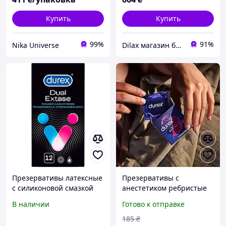
Купить
Купить
99%
91%
Nika Universe
Dilax магазин брендовых детских игрушек и товаров для родителей.
Презервативы латексные
Презервативы с
с силиконовой смазкой
анестетиком ребристые
Durex Dual Extase 12 12шт
Durex Dual Extase 3шт/
В наличии
Готово к отправке
(675287)
упаковка
185
₴