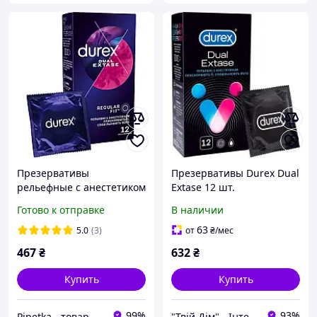
Презервативы
Презервативы Durex Dual
рельефные с анестетиком
Extase 12 шт.
Durex Dual Extase 12 шт.
(5052197053432)
Готово к отправке
В наличии
63
5.0
(3)
от
₴
/мес
467
₴
632
₴
Купить
Купить
99%
93%
Pipetka - товары медицинского назначения
"Твій Дім" - Інтернет-гіпермаркет