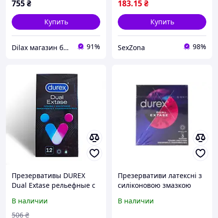
755
₴
183
.15
₴
Купить
Купить
91%
98%
Dilax магазин брендовых детских игрушек и товаров для родителей.
SexZona
Презервативы DUREX
Презервативи латексні з
Dual Extase рельефные с
силіконовою змазкою
анестетиком, 12шт
Dual Extase Durex 3шт
В наличии
В наличии
506
₴