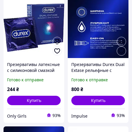
Презервативы латексные
Презервативы Durex Dual
с силиконовой смазкой
Extase рельефные с
Durex Dual Extase
анестетиком 12 шт.
Готово к отправке
Готово к отправке
(рельефные с
5052197053432 newyork
анестетиком) 3 шт
244
₴
800
₴
(5052197053401)
Купить
Купить
93%
93%
Only Girls
Impulse