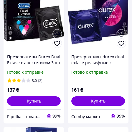
Презервативы Durex Dual
Презервативы durex dual
Extase с анестетиком 3 шт
extase рельефные с
анестетиком ребристые
Готово к отправке
Готово к отправке
точки 3 штуки для
мужчин с бензокаином
3.0
(2)
137
₴
161
₴
Купить
Купить
99%
99%
Pipetka - товары медицинского назначения
Comby маркет