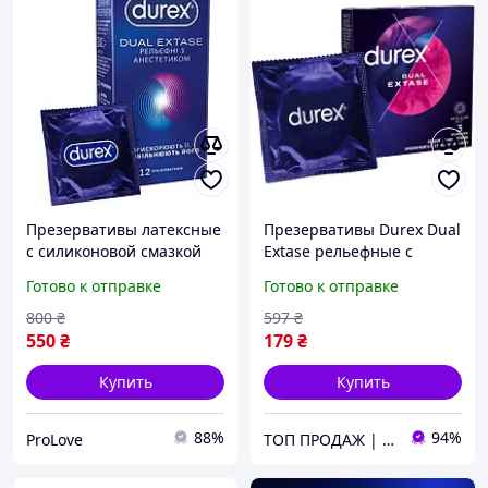
Презервативы латексные
Презервативы Durex Dual
с силиконовой смазкой
Extase рельефные с
Durex Dual Extase
анестетиком 3 шт.
Готово к отправке
Готово к отправке
(рельефные с
(5052197053401)- (Мрія)
анестетиком) 12 шт
800
₴
597
₴
(5052197053432)
550
₴
179
₴
Купить
Купить
88%
94%
ProLove
ТОП ПРОДАЖ | Интернет-супермаркет «NUKLEON»