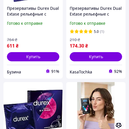
Презервативы Durex Dual
Презервативы Durex Dual
Extase рельефные с
Extase рельефные с
анестетиком 12 шт.
анестетиком 3 шт.
Готово к отправке
Готово к отправке
(5052197053432)
(5052197053401)
5.0
(1)
764
₴
210
₴
611
₴
174
.30
₴
Купить
Купить
91%
92%
Бузина
KasaTochka