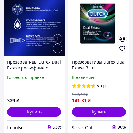
Презервативы Durex Dual
Презервативы Durex Dual
Extase рельефные с
Extase 3 шт.
анестетиком 3 шт.
(5052197053401)
Готово к отправке
В наличии
5052197053401 mars
5.0
(1)
162
.42
₴
329
₴
141
.31
₴
Купить
Купить
93%
90%
Impulse
Servis-Opt