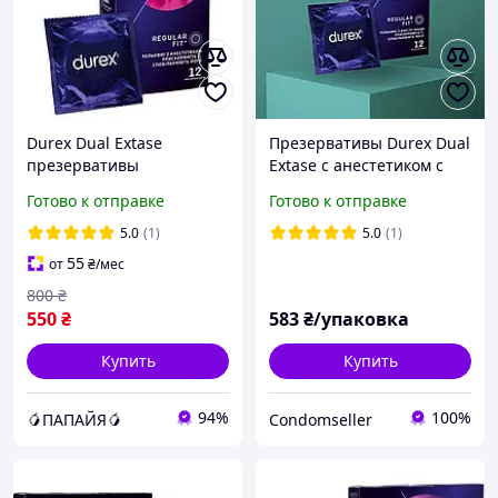
Durex Dual Extase
Презервативы Durex Dual
презервативы
Extase с анестетиком с
пролонгирующие
рёбрами и точками 12шт/
Готово к отправке
Готово к отправке
рельефные с рёбрами и
упаковка
точками и анестетиком
5.0
(1)
5.0
(1)
силиконовая смазка 12шт
55
от
₴
/мес
800
₴
550
₴
583
₴/упаковка
Купить
Купить
94%
100%
🥭ПАПАЙЯ🥭
Condomseller