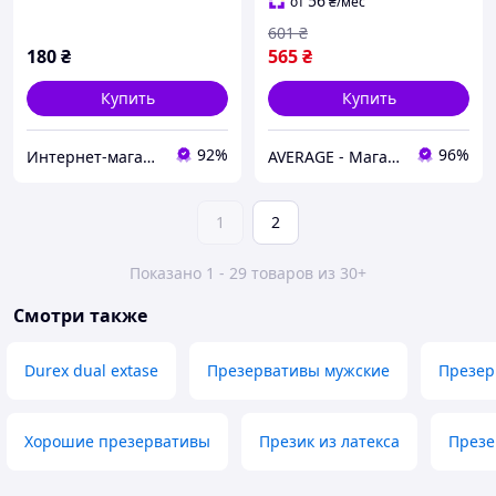
смазка, прозрачные
56
от
₴
/мес
601
₴
180
₴
565
₴
Купить
Купить
92%
96%
Интернет-магазин "Просто"
AVERAGE - Магазин Без предоплати
1
2
Показано 1 - 29 товаров из 30+
Смотри также
Durex dual extase
Презервативы мужские
Презер
Хорошие презервативы
Презик из латекса
Презе