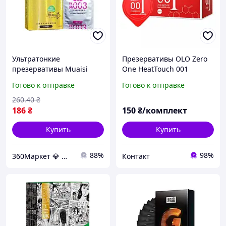
Ультратонкие
Презервативы OLO Zero
презервативы Muaisi
One HeatTouch 001
Ultrathin Gold 0,03 мм, 12
ультратонкие с
Готово к отправке
Готово к отправке
шт, с ребристой
разогревающим
текстурой для нежного
эффектом 10 шт.
260
.40
₴
удовольствия
186
₴
150
₴/комплект
Купить
Купить
88%
98%
360Маркет 💎 — всё, что нужно под рукой ✅
Контакт