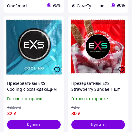
96%
90%
OneSmart
🌟 СамеТут — всё, что нужно, в одном месте 🌟
Презервативы EXS
Презервативы EXS
Cooling с охлаждающим
Strawberry Sundae 1 шт
эффектом 1 шт нежное
красные, с клубничным
Готово к отправке
Готово к отправке
удовольствие для двоих
вкусом для интимного
удовольствия
42
.56
₴
42
₴
32
₴
30
₴
Купить
Купить