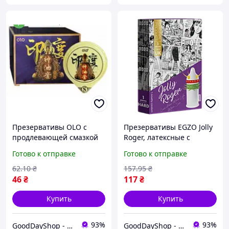
Презервативы OLO с
Презервативы EGZO Jolly
продлевающей смазкой
Roger, латексные с
BLUE Indian gold oil и
усиками и шариками для
Готово к отправке
Готово к отправке
ароматом ванили, для
максимального
длительного
удовольствия и
62
.10
₴
157
.95
₴
удовольствия
безопасности
46
₴
117
₴
Купить
Купить
93%
93%
GoodDayShop - Онлайн магазин различных товаров
GoodDayShop - Онлайн магазин различных товаров