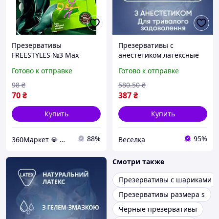
Презервативы
Презервативы с
FREESTYLES №3 Max
анестетиком латексные
Pleasure с точечной
для продления
Готово к отправке
Готово к отправке
текстурой для особых
удовольствия с
ощущений и безопасного
силиконовой смазкой 3
98
₴
580
.50
₴
удовольствия
шт BROWN
70
₴
387
₴
Купить
Купить
88%
95%
360Маркет 💎 — всё, что нужно под рукой ✅
Веселка
Смотри также
Презервативы с шариками
Презервативы размера s
Черные презервативы