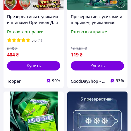
Презервативы с усиками
Презерватив с усиками и
и шипами Оригинал Для
шариком, уникальная
ее удовольствия!
текстура для
Готово к отправке
Готово к отправке
максимального
удовольствия и
5.0
(1)
безопасности
608
₴
160
.65
₴
404
₴
119
₴
Купить
Купить
99%
93%
Topper
GoodDayShop - Онлайн магазин различных товаров