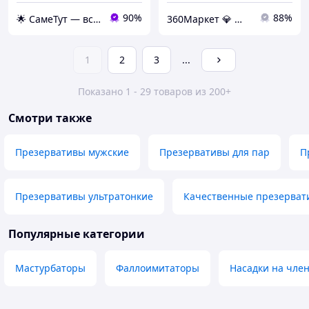
90%
88%
🌟 СамеТут — всё, что нужно, в одном месте 🌟
360Маркет 💎 — всё, что нужно под рукой ✅
1
2
3
...
Показано 1 - 29 товаров из 200+
Смотри также
Презервативы мужские
Презервативы для пар
П
Презервативы ультратонкие
Качественные презерват
Популярные категории
Мастурбаторы
Фаллоимитаторы
Насадки на чле