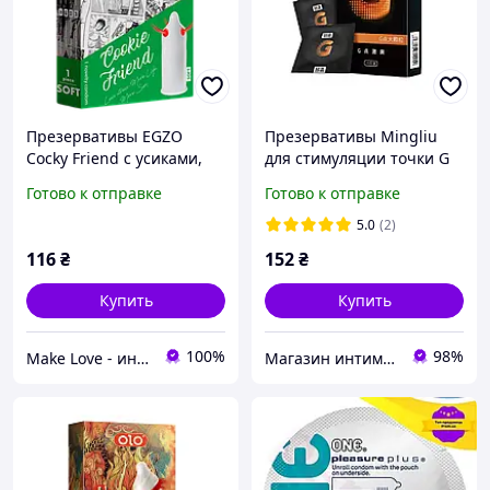
Презервативы EGZO
Презервативы Mingliu
Cocky Friend с усиками,
для стимуляции точки G
латексные для
10 штук латексные с
Готово к отправке
Готово к отправке
максимального
лубрикантом для
удовольствия 1 шт
увеличения удовольствия
5.0
(2)
116
₴
152
₴
Купить
Купить
100%
98%
Make Love - интим бутик
Магазин интимных товаров "WeLove"