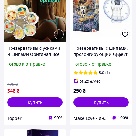
Презервативы с усиками
Презервативы с шипами,
и шипами Оригинал Все
пролонгирующий эффект
для ее наслаждения!
для длительного
Готово к отправке
Готово к отправке
удовольствия и защиты
5.0
(1)
25
от
₴
/мес
475
₴
348
₴
250
₴
Купить
Купить
99%
100%
Topper
Make Love - интим бутик