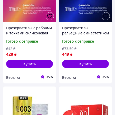
Презервативы с ребрами
Презервативы
и точками силиконовая
рельефные с анестетиком
смазка для
для пар для продления
Готово к отправке
Готово к отправке
максимального
близости и
удовольствия пары 3 шт
максимального
642
₴
673
.50
₴
FLAME
удовольствия FLAME
428
₴
449
₴
Купить
Купить
95%
95%
Веселка
Веселка