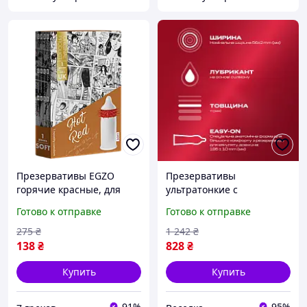
Презервативы EGZO
Презервативы
горячие красные, для
ультратонкие с
повышенной
силиконовой смазкой для
Готово к отправке
Готово к отправке
чувствительности и
максимального
комфортного
удовольствия и комфорта
275
₴
1 242
₴
использования
12 шт SPICY
138
₴
828
₴
Купить
Купить
91%
95%