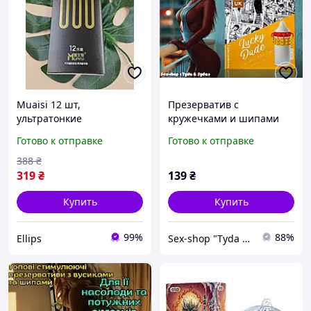
Muaisi 12 шт,
Презерватив с
ультратонкие
кружечками и шипами
презервативы для
комбинированный для
Готово к отправке
Готово к отправке
повышения
новых ощущений с Lucky
чувствительности,
Dude удовлетворения для
388
₴
надежные Flirt
двоих
319
₴
139
₴
Купить
Купить
99%
88%
Ellips
Sex-shop "Tyda & Syda"