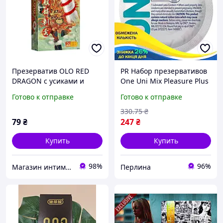
Презерватив OLO RED
PR Набор презервативов
DRAGON с усиками и
One Uni Mix Pleasure Plus
удлиняющим шариком
5 шт с ребристой
Готово к отправке
Готово к отправке
для увеличения
текстурой для
удовольствия.
увеличения удовольстви
330
.75
₴
Per33/R
79
₴
247
₴
Купить
Купить
98%
96%
Магазин интимных товаров "WeLove"
Перлина