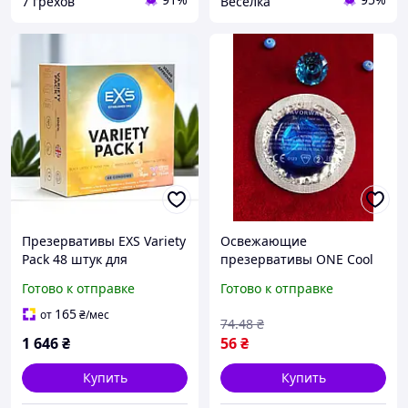
7 грехов
Веселка
Презервативы EXS Variety
Освежающие
Pack 48 штук для
презервативы ONE Cool
безопасного секса
Mint с мятным ароматом
Готово к отправке
Готово к отправке
разнообразные текстуры
для ярких моментов
и формы
удовольствия, новинка!
165
от
₴
/мес
74
.48
₴
1 646
₴
56
₴
Купить
Купить