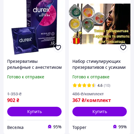
Презервативы
Набор стимулирующих
рельефные с анестетиком
презервативов с усиками
для пар для продления
и шипами 5шт. для ее
Готово к отправке
Готово к отправке
удовольствия 12 штук
удовольствия
4.6
(10)
1 353
₴
486
₴/комплект
902
₴
367
₴/комплект
Купить
Купить
95%
99%
Веселка
Topper