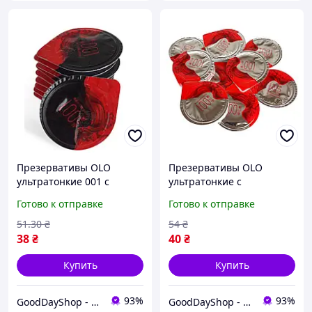
Презервативы OLO
Презервативы OLO
ультратонкие 001 с
ультратонкие с
гиалуроновой смазкой,
гиалуроновой смазкой,
Готово к отправке
Готово к отправке
для комфортной близости
для нежного
и удовольствия.
удовольствия.
51
.30
₴
54
₴
38
₴
40
₴
Купить
Купить
93%
93%
GoodDayShop - Онлайн магазин различных товаров
GoodDayShop - Онлайн магазин различных товаров