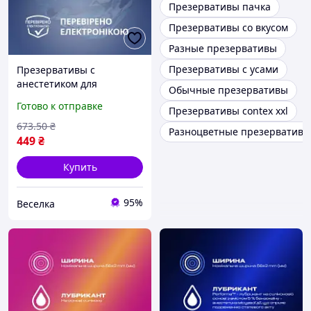
Презервативы пачка
Презервативы со вкусом
Разные презервативы
Презервативы с усами
Презервативы с
анестетиком для
Обычные презервативы
длительного
Готово к отправке
Презервативы contex xxl
удовольствия латексные с
силиконовой смазкой 3
673
.50
₴
Разноцветные презервативы
шт SPICY
449
₴
Купить
95%
Веселка