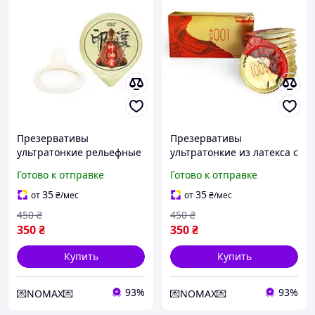
Презервативы
Презервативы
ультратонкие рельефные
ультратонкие из латекса с
из латекса с
продлевающей смазкой и
Готово к отправке
Готово к отправке
продлевающей смазкой и
ароматом ванили Olo
ароматом ванили Olo
RedGold 10 штук BRASIL
35
35
от
₴
/мес
от
₴
/мес
Gold Indian 10 штук Talla
450
₴
450
₴
350
₴
350
₴
Купить
Купить
93%
93%
💌NOMAX💌
💌NOMAX💌