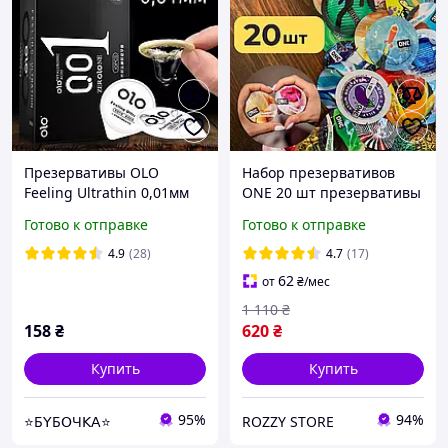
Презервативы OLO
Набор презервативов
Feeling Ultrathin 0,01мм
ONE 20 шт презервативы
ультратонкие 10 штук
ребристые светящиеся
Готово к отправке
Готово к отправке
ультратонкие необычные
микс ван разные выбор
4.9
(28)
4.7
(17)
62
от
₴
/мес
1 110
₴
158
₴
620
₴
Купить
Купить
95%
94%
⭐Б𝖸Б𝖮Ч𝖪𝖠⭐
ROZZY STORE