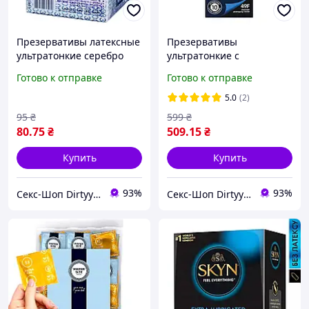
Презервативы латексные
Презервативы
ультратонкие серебро
ультратонкие с
0,03 мм 3шт/уп
дополнительной смазкой
Готово к отправке
Готово к отправке
ONE MyONE Snug Размер
49Д 10 штук Папайя
5.0
(2)
95
₴
599
₴
80
.75
₴
509
.15
₴
Купить
Купить
93%
93%
Секс-Шоп Dirtyyy - Включи любовь!
Секс-Шоп Dirtyyy - Включи любовь!