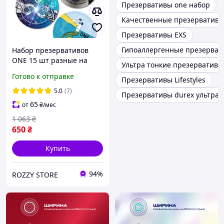
Презервативы one набор
Качественные презерватив
Презервативы EXS
Гипоаллергенные презерват
Набор презервативов
ONE 15 шт разные на
Ультра тонкие презервативы
выбор презервативы
Готово к отправке
Презервативы Lifestyles
ребристые ультратонкие
классические тату
5.0
(7)
Презервативы durex ультрат
светящиеся
65
от
₴
/мес
1 063
₴
650
₴
Купить
94%
ROZZY STORE