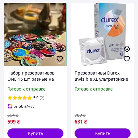
Набор презервативов
Презервативы Durex
ONE 15 шт разные на
Invisible XL ультратонкие
выбор презервативы
увеличенного размера
Готово к отправке
Готово к отправке
ребристые ультратонкие
шире 12 шт.
необычные кондомсы
5052197057119 pelican
5.0
(2)
подарок
60
от
₴
/мес
694
₴
789
₴
599
₴
631
₴
Купить
Купить