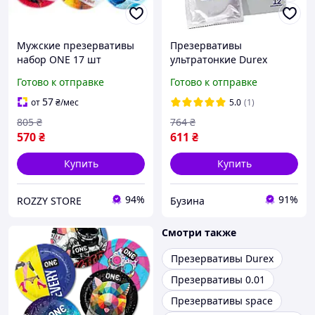
Мужские презервативы
Презервативы
набор ONE 17 шт
ультратонкие Durex
презервативов разные
Invisible 12 шт.
Готово к отправке
Готово к отправке
на выбор ультратонкие
необычные ребристые
57
от
₴
/мес
5.0
(1)
подарок
805
₴
764
₴
570
₴
611
₴
Купить
Купить
94%
91%
ROZZY STORE
Бузина
Смотри также
Презервативы Durex
Презервативы 0.01
Презервативы space