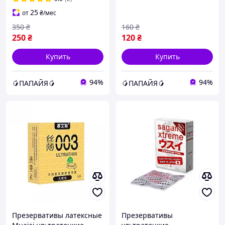
25
от
₴
/мес
350
₴
160
₴
250
₴
120
₴
Купить
Купить
94%
94%
🥭ПАПАЙЯ🥭
🥭ПАПАЙЯ🥭
Презервативы латексные
Презервативы