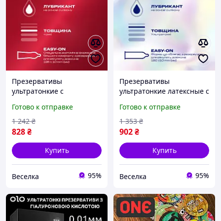
Презервативы
Презервативы
ультратонкие с
ультратонкие латексные с
силиконовой смазкой для
силиконовой смазкой для
Готово к отправке
Готово к отправке
максимального
максимальной
удовольствия и комфорта
чувствительности 12 шт
1 242
₴
1 353
₴
12 шт SPICY
SPICY
828
₴
902
₴
Купить
Купить
95%
95%
Веселка
Веселка