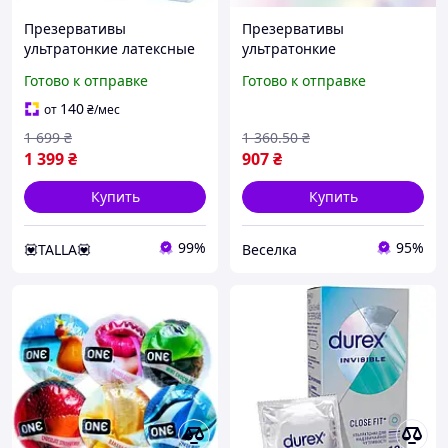
Презервативы
Презервативы
ультратонкие латексные
ультратонкие
Mister Size 69 мм (цена за
увеличенного размера
Готово к отправке
Готово к отправке
упаковку 36 шт.) sexstyle
для максимального
комфорта и
140
от
₴
/мес
чувствительности 12 шт
1 699
₴
1 360
.50
₴
BROWN
1 399
₴
907
₴
Купить
Купить
99%
95%
💟TALLA💟
Веселка