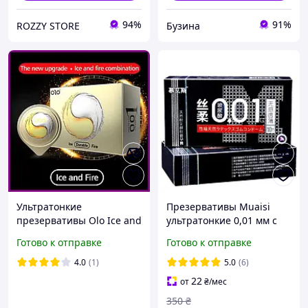
94%
91%
ROZZY STORE
Бузина
Ультратонкие
Презервативы Muaisi
презервативы Olo Ice and
ультратонкие 0,01 мм с
Fire 0.01 мм
дополнительной смазкой
Готово к отправке
Готово к отправке
охлаждающие
Black Черные 10 шт Talla
разогревающие для
4.0
(1)
5.0
(6)
мужчин и женщин 10 шт
22
от
₴
/мес
350
₴