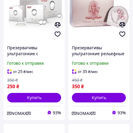
Презервативы
Презервативы
ультратонкие с
ультратонкие рельефные
силиконовой смазкой Olo
из латекса с
Готово к отправке
Готово к отправке
Feeling Ultrathin 5
гиалуроновой смазкой и
презервативов и 5
ароматом ванили Olo
25
35
от
₴
/мес
от
₴
/мес
стимулирующих шариков
Gold Budda 10 штук Talla
350
₴
450
₴
Кайф
250
₴
350
₴
Купить
Купить
93%
93%
💌NOMAX💌
💌NOMAX💌