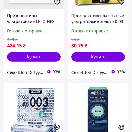
Презервативы
Презервативы латексные
ультратонкие LELO HEX
ультратонкие золото 0.03
Condoms Original (3шт)
мм 3шт. Снижка Страус
Готово к отправке
Готово к отправке
499
₴
95
₴
424
.15
₴
80
.75
₴
Купить
Купить
93%
93%
Секс-Шоп Dirtyyy - Включи любовь!
Секс-Шоп Dirtyyy - Включи любовь!