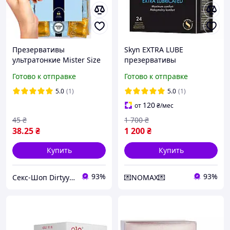
Презервативы
Skyn EXTRA LUBE
ультратонкие Mister Size
презервативы
53 мм (цена за 1 шт.)
безлатексные
Готово к отправке
Готово к отправке
ультратонкие с
увеличенным
5.0
(1)
5.0
(1)
количеством смазки на
120
от
₴
/мес
водной основе 24 шт/уп
45
₴
1 700
₴
Таиланд
38
.25
₴
1 200
₴
Купить
Купить
93%
93%
Секс-Шоп Dirtyyy - Включи любовь!
💌NOMAX💌