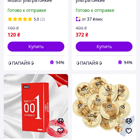
Muaisi ультратонкие
ультратонкие
золото 0,03 мм (в
прозрачного цвета
Готово к отправке
Готово к отправке
упаковке 3 шт.)
Sagami superthin 3 штуки
Кайф
37
5.0
(2)
от
₴
/мес
160
₴
400
₴
120
₴
372
₴
Купить
Купить
94%
94%
🥭ПАПАЙЯ🥭
🥭ПАПАЙЯ🥭