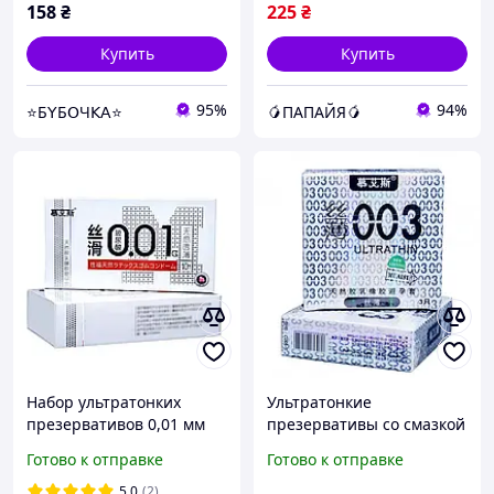
158
₴
225
₴
Купить
Купить
95%
94%
⭐Б𝖸Б𝖮Ч𝖪𝖠⭐
🥭ПАПАЙЯ🥭
Набор ультратонких
Ультратонкие
презервативов 0,01 мм
презервативы со смазкой
White, 10 шт.
и гладкой текстурой
Готово к отправке
Готово к отправке
Muaisi Ultrathin Silver 0,03
мм (упаковка 3 шт)
5.0
(2)