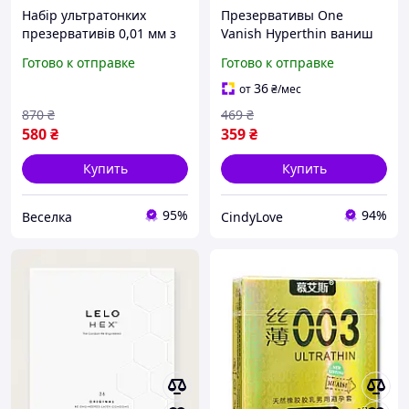
Набір ультратонких
Презервативы One
презервативів 0,01 мм з
Vanish Hyperthin ваниш
пухирцями та
ультратонкий 10 шт
Готово к отправке
Готово к отправке
гіалуроновою кислотою
10шт
36
от
₴
/мес
870
₴
469
₴
580
₴
359
₴
Купить
Купить
95%
94%
Веселка
CindyLove