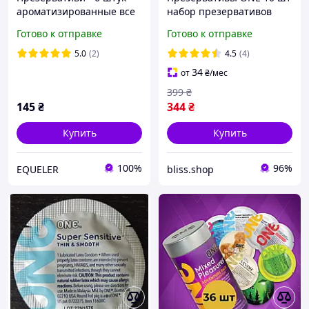
ароматизированные все
набор презервативов
виды вкусовые Ван
необычные кондомсы
Готово к отправке
Готово к отправке
ребристые ультратонкие
подарок разные на выбор
5.0
(2)
4.5
(4)
34
от
₴
/мес
399
₴
145
₴
344
₴
Купить
Купить
100%
96%
EQUELER
bliss.shop