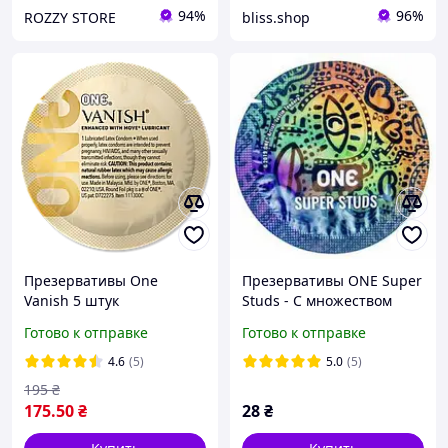
94%
96%
ROZZY STORE
bliss.shop
Презервативы One
Презервативы ONE Super
Vanish 5 штук
Studs - С множеством
ультратонкие
точек
Готово к отправке
Готово к отправке
американские оригинал
4.6
(5)
5.0
(5)
195
₴
175
.50
₴
28
₴