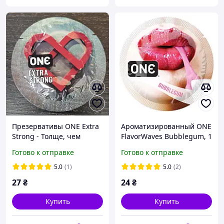
Презервативы ONE Extra
Ароматизированный ONE
Strong - Толще, чем
FlavorWaves Bubblegum, 1
остальные
шт, фиолетовый, запах
Готово к отправке
Готово к отправке
жевательной резинки -
CherryLove
5.0
(1)
5.0
(2)
27
₴
24
₴
Купить
Купить