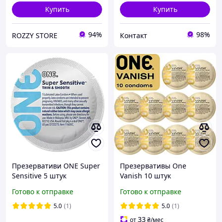
Купить
Купить
94%
98%
ROZZY STORE
Контакт
Презервативи ONE Super
Презервативы One
Sensitive 5 штук
Vanish 10 штук
ультрамʼякі американські
ультратонкие
Готово к отправке
Готово к отправке
оригінал (упаковка пакет)
американские оригинал
5.0
(1)
5.0
(1)
33
от
₴
/мес