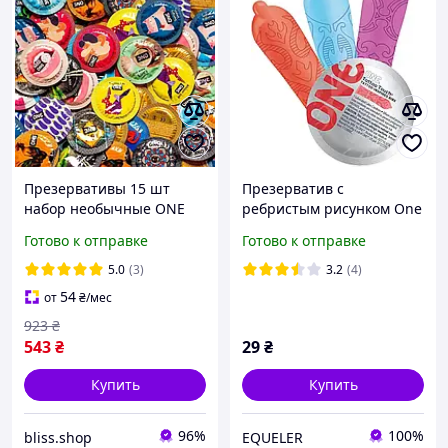
Презервативы 15 шт
Презерватив с
набор необычные ONE
ребристым рисунком One
презервативов разные
Tattoo Touch - 1 шт
Готово к отправке
Готово к отправке
светящиеся прикольные
подарочные
5.0
(3)
3.2
(4)
оригинальные
54
от
₴
/мес
923
₴
543
₴
29
₴
Купить
Купить
96%
100%
bliss.shop
EQUELER