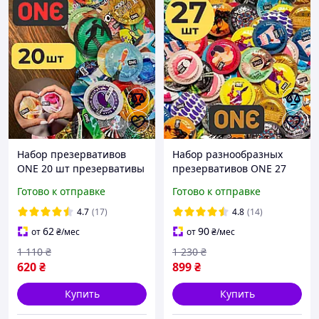
Набор презервативов
Набор разнообразных
ONE 20 шт презервативы
презервативов ONE 27
ребристые светящиеся
шт разные презервативы
Готово к отправке
Готово к отправке
ультратонкие необычные
ребристые ультратонкие
микс ван разные выбор
классические светящиеся
4.7
(17)
4.8
(14)
62
90
от
₴
/мес
от
₴
/мес
1 110
₴
1 230
₴
620
₴
899
₴
Купить
Купить