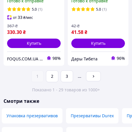
Готово к отправке
Готово к отправке
стимулирующие
(зиппакет)
5.0
(1)
5.0
(1)
33
от
₴
/мес
367
₴
42
₴
330
.30
₴
41
.58
₴
Купить
Купить
98%
96%
FOQUS.COM.UA ● Интернет магазин Фокус
Дары Тибета
1
2
3
...
Показано 1 - 29 товаров из 1000+
Смотри также
Упаковка презервативов
Презервативы Durex
Пр