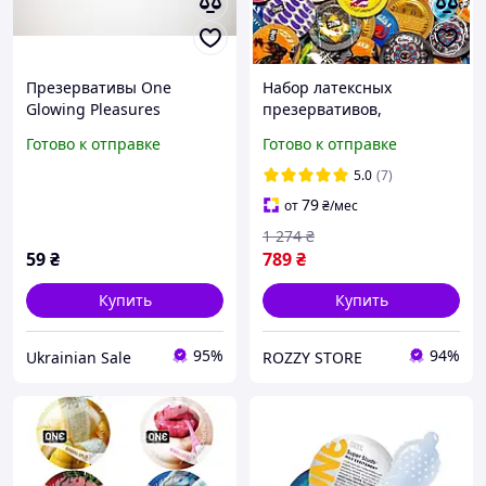
Презервативы One
Набор латексных
Glowing Pleasures
презервативов,
Светящиеся в темноте
презервативы ONE набор
Готово к отправке
Готово к отправке
из 27шт home
5.0
(7)
79
от
₴
/мес
1 274
₴
59
₴
789
₴
Купить
Купить
95%
94%
Ukrainian Sale
ROZZY STORE