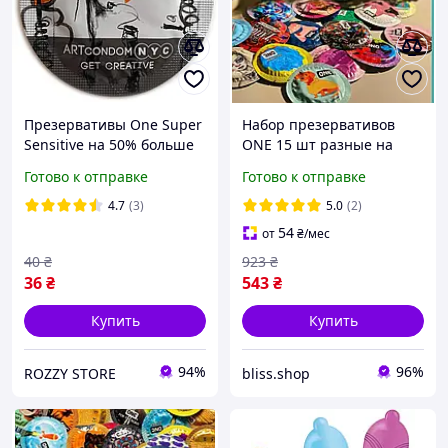
Презервативы One Super
Набор презервативов
Sensitive на 50% больше
ONE 15 шт разные на
лубриканта один дизайн
выбор презервативы
Готово к отправке
Готово к отправке
ребристые ультратонкие
необычные кондомсы
4.7
(3)
5.0
(2)
подарок
54
от
₴
/мес
40
₴
923
₴
36
₴
543
₴
Купить
Купить
94%
96%
ROZZY STORE
bliss.shop