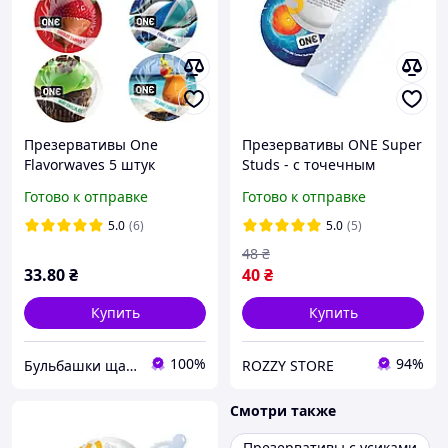
Презервативы One
Презервативы ONE Super
Flavorwaves 5 штук
Studs - с точечным
разных вкусов и запахов
рельефом
Готово к отправке
Готово к отправке
5.0
(6)
5.0
(5)
48
₴
33
.80
₴
40
₴
Купить
Купить
100%
94%
Бульбашки щастя
ROZZY STORE
Смотри также
Презервативы с усиками