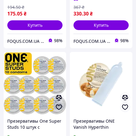
194
.50
₴
367
₴
175
.05
₴
330
.30
₴
Купить
Купить
98%
98%
FOQUS.COM.UA ● Интернет магазин Фокус
FOQUS.COM.UA ● Интернет магазин Фокус
Презервативы One Super
Презервативы ONE
Studs 10 штук c
Vanish Hyperthin
пупырышками
ультратонкие