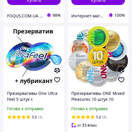
Купить
Купить
98%
100%
FOQUS.COM.UA ● Интернет магазин Фокус
Интернет-магазин "Резинки"
Презервативы One Ultra
Презервативы ONE Mixed
Feel 5 штук с
Pleasures 10 штук 10
дополнительным пакетом
разных видов
Готово к отправке
Готово к отправке
смазки
5.0
(3)
5.0
(8)
35
от
₴
/мес