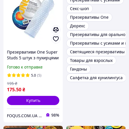
Секс-шоп
Презервативы One
Дюрекс
Презервативы для орального
Презервативы с усиками и 
Светящиеся презервативы
Презервативи One Super
Studs 5 штук з пухирцями
Товары для взрослых
стимулюючі
Готово к отправке
Гандоны
5.0
(5)
Салфетка для кунилингуса
195
₴
175
.50
₴
Купить
98%
FOQUS.COM.UA ● Интернет магазин Фокус