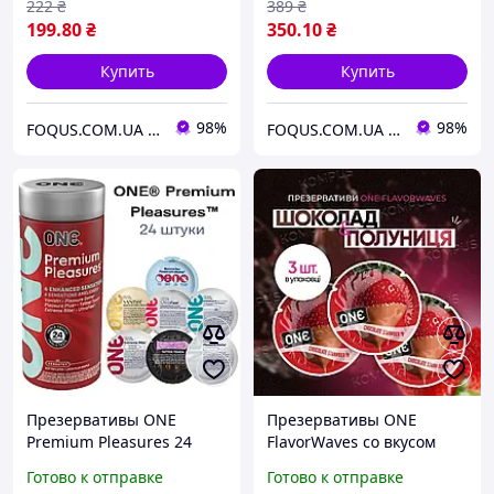
222
₴
389
₴
199
.80
₴
350
.10
₴
Купить
Купить
98%
98%
FOQUS.COM.UA ● Интернет магазин Фокус
FOQUS.COM.UA ● Интернет магазин Фокус
Презервативы ONE
Презервативы ONE
Premium Pleasures 24
FlavorWaves со вкусом
штук 6 разных видов
Клубника в шоколаде
Готово к отправке
Готово к отправке
(Vanish, Dome, Plus, Tatoo,
(Chocolate Strawberry)