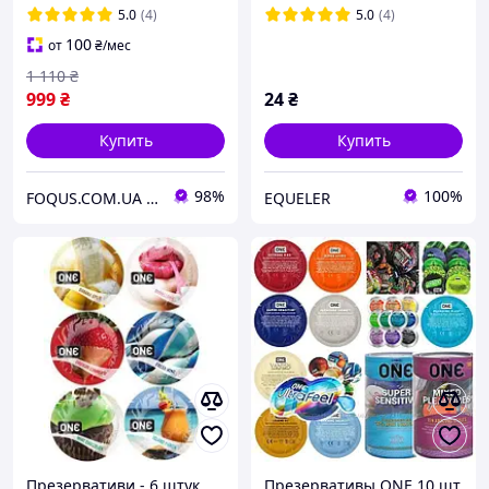
Ribs, UltraFeel)
(3шт, мягкая упаковка)
5.0
(4)
5.0
(4)
100
от
₴
/мес
1 110
₴
999
₴
24
₴
Купить
Купить
98%
100%
FOQUS.COM.UA ● Интернет магазин Фокус
EQUELER
Презервативи - 6 штук
Презервативы ONE 10 шт