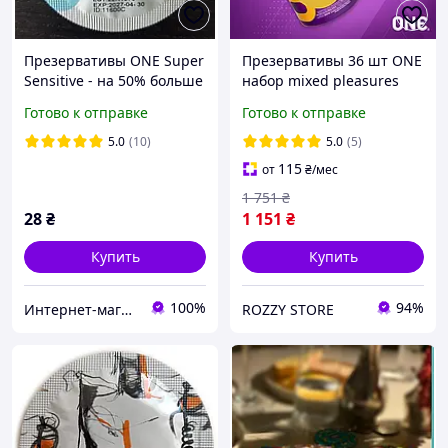
Презервативы ONE Super
Презервативы 36 шт ONE
Sensitive - на 50% больше
набор mixed pleasures
смазки
презерватив оне без
Готово к отправке
Готово к отправке
банки презервативов
5.0
(10)
5.0
(5)
115
от
₴
/мес
1 751
₴
28
₴
1 151
₴
Купить
Купить
100%
94%
Интернет-магазин "Резинки"
ROZZY STORE