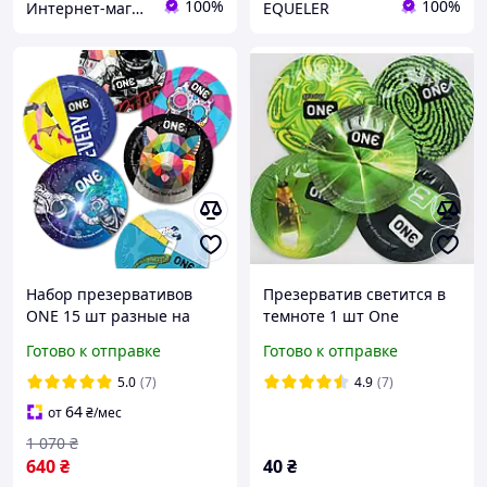
100%
100%
Интернет-магазин "Резинки"
EQUELER
Набор презервативов
Презерватив светится в
ONE 15 шт разные на
темноте 1 шт One
выбор презервативы
Glowing Pleasures
Готово к отправке
Готово к отправке
ребристые ультратонкие
классические тату
5.0
(7)
4.9
(7)
светящиеся
64
от
₴
/мес
1 070
₴
640
₴
40
₴