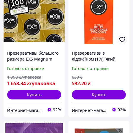
Презервативы большого
Презервативи з
размера EXS Magnum
лідокаїном (1%), який
extra large, 100 шт,
забезпечує
Готово к отправке
Готово к отправке
Великобритания
пролонгуючий ефект Exs
Delay, 12 шт/уп,
1 998
₴/упаковка
630
₴
Великобританія
1 658
.34
₴/упаковка
592
.20
₴
Купить
Купить
92%
92%
Интернет-магазин "Просто"
Интернет-магазин "Просто"