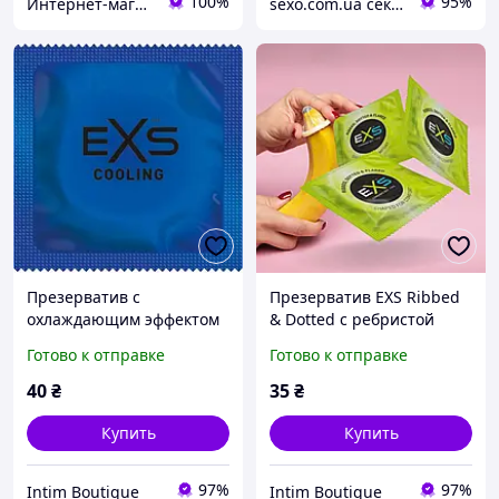
100%
95%
Интернет-магазин "Резинки"
sexo.com.ua секс-шоп интернет-магазин
Презерватив с
Презерватив EXS Ribbed
охлаждающим эффектом
& Dotted с ребристой
EXS Cooling 1 шт.
текстурой и точками, 1
Готово к отправке
Готово к отправке
шт.
40
₴
35
₴
Купить
Купить
97%
97%
Intim Boutique
Intim Boutique