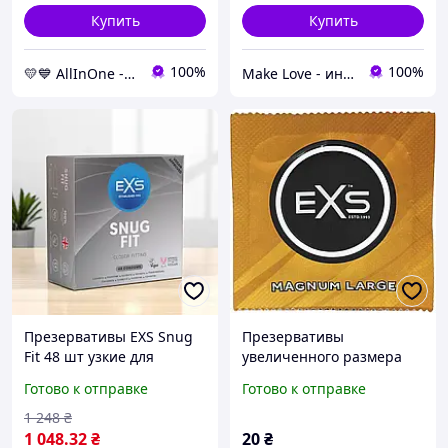
Купить
Купить
100%
100%
💛💙 AllInOne - находи все необходимое в одном магазине!
Make Love - интим бутик
Презервативы EXS Snug
Презервативы
Fit 48 шт узкие для
увеличенного размера
защиты и комфорта во
EXS MAGNUM EXTRA
Готово к отправке
Готово к отправке
время секса
LARGE, 1 шт.
1 248
₴
1 048
.32
₴
20
₴