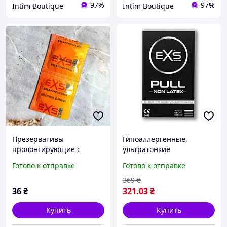
97%
97%
Intim Boutique
Intim Boutique
Презервативы
Гипоаллергенные,
пролонгирующие с
ультратонкие
лидокаином Exs Delay 1
безлатексные
Готово к отправке
Готово к отправке
шт
презервативы EXS Pull
Non-Latex, 3 шт.
369
₴
36
₴
321
.03
₴
Купить
Купить