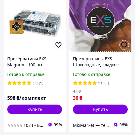
Презервативы EXS
Презервативы EXS
Magnum, 100 шт.
Шоколадные, сладкое
наслаждение для
Готово к отправке
Готово к отправке
интимных моментов
5.0
(5)
5.0
(1)
45
₴
598
₴/комплект
30
₴
Купить
Купить
99%
96%
⭐⭐⭐⭐⭐ 1024 - Быстрая отправка в день заказа
MixMarket — территория низких цен!💝🎁