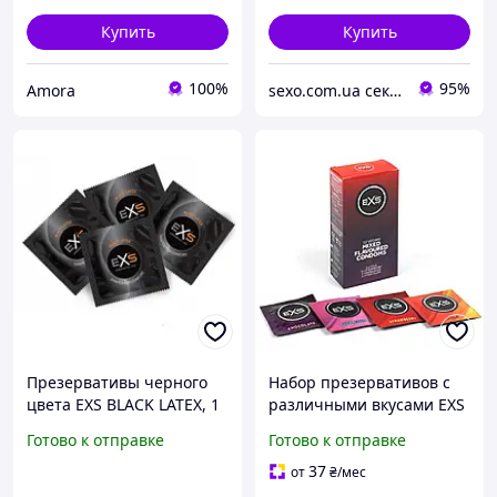
Купить
Купить
100%
95%
Amora
sexo.com.ua секс-шоп интернет-магазин
Презервативы черного
Набор презервативов с
цвета EXS BLACK LATEX, 1
различными вкусами EXS
шт.
Mixed Flavoured, 12 шт.
Готово к отправке
Готово к отправке
37
от
₴
/мес