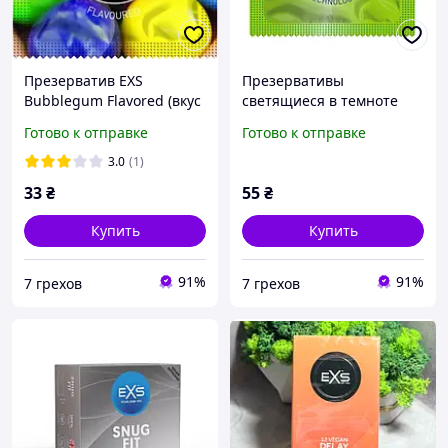
Презерватив EXS
Презервативы
Bubblegum Flavored (вкус
светящиеся в темноте
жвачки) 1 шт.
EXS GLOW THE DARK, 1
Готово к отправке
Готово к отправке
шт.
3.0
(1)
33
₴
55
₴
Купить
Купить
91%
91%
7 грехов
7 грехов