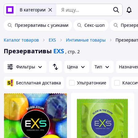
В категории
Презервативы с усиками
Секс-шоп
Презерв
Каталог товаров
EXS
Интимные товары
Презерва
Презервативы
EXS
, стр. 2
Фильтры
Цена
Тип
Назначе
Бесплатная доставка
Ультратонкие
Класси