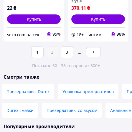
507
₴
22
₴
370
.11
₴
Купить
Купить
95%
98%
sexo.com.ua секс-шоп интернет-магазин
🔞 18+ | интим интернет-магазин 🍓
1
2
3
...
Показано 30 - 58 товаров из 800+
Смотри также
Презервативы Durex
Упаковка презервативов
Пр
Durex смазки
Презервативы со вкусом
Анальные
Популярные производители