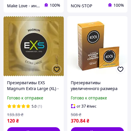
100%
100%
Make Love - интим бутик
NON-STOP
Презервативы EXS
Презервативы
Magnum Extra Large (XL) -
увеличенного размера
увеличенного размера
EXS Magnum, 12 шт.
Готово к отправке
Готово к отправке
37
5.0
(1)
от
₴
/мес
133
.33
₴
508
₴
120
₴
370
.84
₴