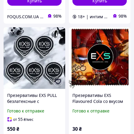
Купить
Купить
98%
98%
FOQUS.COM.UA ● Интернет магазин Фокус
🔞 18+ | интим интернет-магазин 🍓
Презервативы EXS PULL
Презервативы EXS
безлатексные с
Flavoured Cola со вкусом
ремешками для
колы (10 шт)
Готово к отправке
Готово к отправке
интимной близости
ультра тонкие 55 мм 5
55
от
₴
/мес
штук
550
₴
30
₴