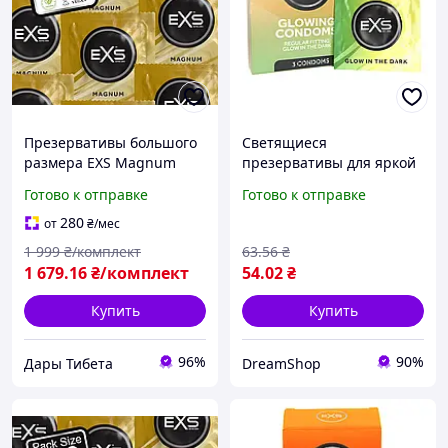
Презервативы большого
Светящиеся
размера EXS Magnum
презервативы для яркой
extra large, 100 шт,
интимной жизни EXS
Готово к отправке
Готово к отправке
Великобритания
Glow in The Dark, 3 шт.
280
от
₴
/мес
1 999
₴/комплект
63
.56
₴
1 679
.16
₴/комплект
54
.02
₴
Купить
Купить
96%
90%
Дары Тибета
DreamShop