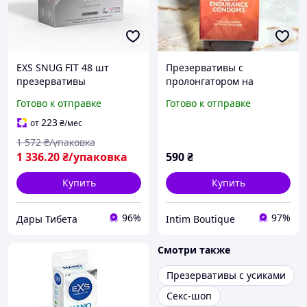
EXS SNUG FIT 48 шт
Презервативы с
презервативы
пролонгатором на
плотнооблегающие
лидокаине Exs Delay, 12
Готово к отправке
Готово к отправке
диаметр 49 мм веганские
шт
латексные
223
от
₴
/мес
ультрапрочные 0.07мм
1 572
₴/упаковка
Великобритания
1 336
.20
₴/упаковка
590
₴
Купить
Купить
96%
97%
Дары Тибета
Intim Boutique
Смотри также
Презервативы с усиками
Секс-шоп