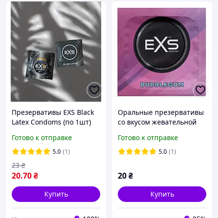
Презервативы EXS Black
Оральные презервативы
Latex Condoms (по 1шт)
со вкусом жевательной
(упаковка может
резинки EXS Bubblegum,
Готово к отправке
Готово к отправке
отличаться цветом и
1 шт.
рисунком)
5.0
(1)
5.0
(1)
23
₴
20
.70
₴
20
₴
Купить
Купить