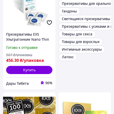
Презервативы для орального
Гандоны
Светящиеся презервативы
Презервативы с усиками и 
Товары для секса
Презервативы EXS
Ультратонкие Nano Thin
Товары для взрослых
VEGAN 12 шт/уп,
Готово к отправке
Интимные аксессуары
Подходит для веганов
507
₴/упаковка
Латекс
456
.30
₴/упаковка
Купить
96%
Дары Тибета