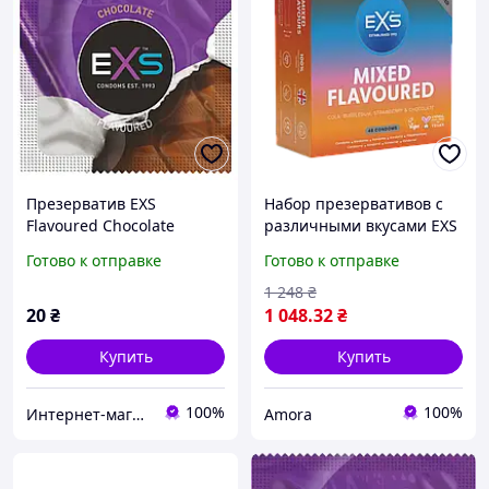
Презерватив EXS
Набор презервативов с
Flavoured Chocolate
различными вкусами EXS
(Шоколад) 1 шт.
Mixed Flavoured, 48 шт.
Готово к отправке
Готово к отправке
1 248
₴
20
₴
1 048
.32
₴
Купить
Купить
100%
100%
Интернет-магазин "Резинки"
Amora