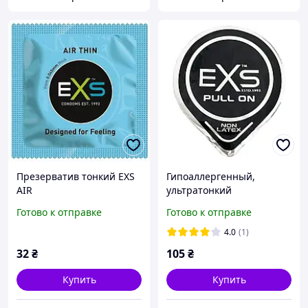
Презерватив тонкий EXS
Гипоаллергенный,
AIR
ультратонкий
безлатексный
Готово к отправке
Готово к отправке
презерватив EXS Pull
Non-Latex, 1 шт.
4.0
(1)
32
₴
105
₴
Купить
Купить