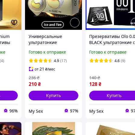
emium
Универсальные
Презервативы Olo 0.
ативы
ультратонкие
BLACK ультратонкие 
0.01мм
презервативы "Olo Ice
гиалуроновой смазко
вке
Готово к отправке
Готово к отправке
атекс
and Fire" - 10 шт
10 шт POINTSHOPS
е 12шт/
(4)
4.9
(17)
4.6
(9)
тай
21
от
₴
/мес
236
₴
140
₴
210
₴
128
₴
ь
Купить
Купить
96%
97%
9
My Sex
My Sex