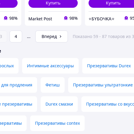
ь
Купить
Купить
98%
98%
9
Market Post
⭐Б𝖸Б𝖮Ч𝖪𝖠⭐
3
4
...
Вперед
Показано 59 - 87 товаров из 
е
рослых
Интимные аксессуары
Презервативы Durex
 для продления
Фетиш
Презервативы ультратонкие
 презервативы
Durex смазки
Презервативы со вкус
зервативы
Презервативы contex