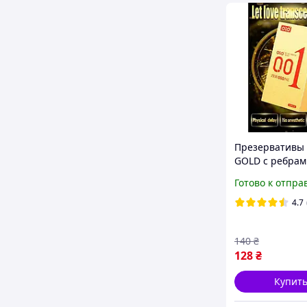
Презервативы 
GOLD с ребрам
пупырышками 
Готово к отпра
гиалуроновой 
10 шт
4.7
140
₴
128
₴
Купит