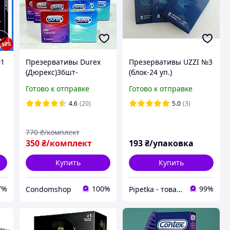
01
Презервативы Durex
Презервативы UZZI №3
с
(Дюрекс)36шт-
(блок-24 уп.)
й
блок.Classic+elite особо
Готово к отправке
Готово к отправке
тонкие.Срок годности
до 2027 г.
4.6
(20)
5.0
(3)
770
₴/комплект
350
₴/комплект
193
₴/упаковка
Купить
Купить
7%
100%
99%
Condomshop
Pipetka - товары медицинского назначения