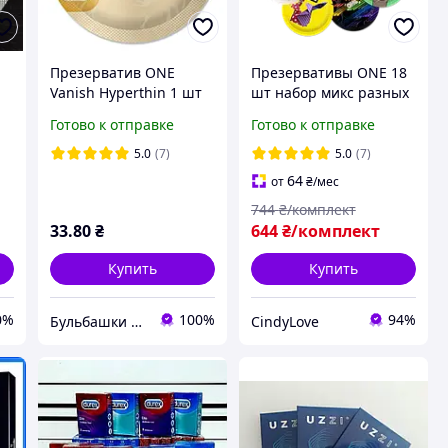
Презерватив ONE
Презервативы ONE 18
Vanish Hyperthin 1 шт
шт набор микс разных
видов
Готово к отправке
Готово к отправке
5.0
(7)
5.0
(7)
64
от
₴
/мес
744
₴/комплект
33
.80
₴
644
₴/комплект
Купить
Купить
0%
100%
94%
Бульбашки щастя
CindyLove