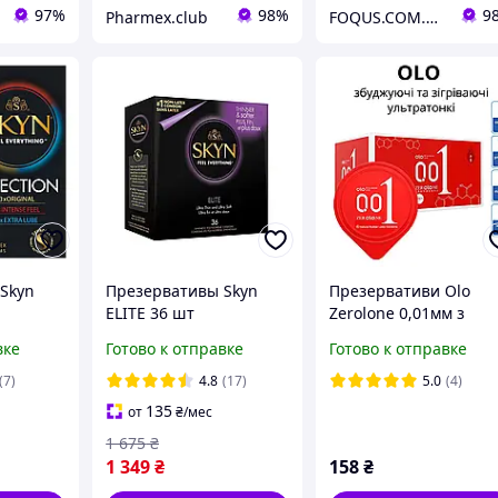
97%
98%
9
Pharmex.club
FOQUS.COM.UA ● Интернет магазин Фокус
Skyn
Презервативы Skyn
Презервативи Olo
ELITE 36 шт
Zerolone 0,01мм з
безлатексные
розігріваючим
вке
Готово к отправке
Готово к отправке
3 вида в
ультратонкие
збуджуючим ефектом
ультратонкі 10 шт
(7)
4.8
(17)
5.0
(4)
135
от
₴
/мес
1 675
₴
1 349
₴
158
₴