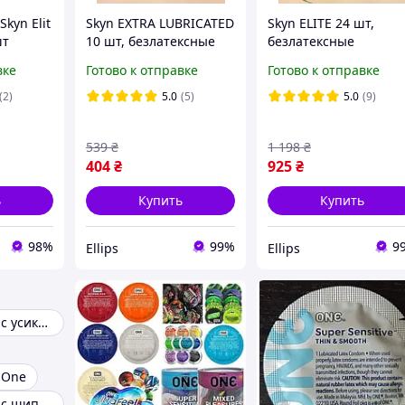
kyn Elit
Skyn EXTRA LUBRICATED
Skyn ELITE 24 шт,
шт
10 шт, безлатексные
безлатексные
презервативы Скин,
презервативы Скин,
вке
Готово к отправке
Готово к отправке
Надежные, с
Надежные без латекс
дополнительной
ультратонкие Ellips
(2)
5.0
(5)
5.0
(9)
смазкой Ellips
539
₴
1 198
₴
404
₴
925
₴
ь
Купить
Купить
98%
99%
9
Ellips
Ellips
Презервативы с усиками
 One
Презервативы с шипами