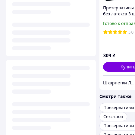
Презервативы S
без латекса 3 
Готово к отпра
5.0
309
₴
Купит
Шкарпетки ЛЕО- якісні шкарпетки від Українського виробника
Смотри также
Секс-шоп
Презервативы