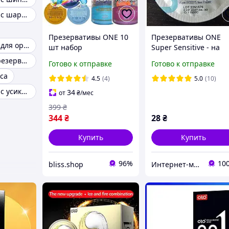
Презервативы с шариками
Презервативы ONE 10
Презервативы ONE
Презервативы для орального секса
шт набор
Super Sensitive - на
презервативов
50% больше смазки
Светящиеся презервативы
Готово к отправке
Готово к отправке
необычные кондомсы
са
ребристые
4.5
(4)
5.0
(10)
ультратонкие подарок
Презервативы с усиками и шипами
34
от
₴
/мес
разные на выбор
399
₴
344
₴
28
₴
Купить
Купить
96%
10
bliss.shop
Интернет-магазин "Резинки"