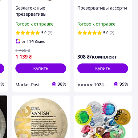
Безлатексные
Презервативы ассорти
презервативы
увеличенного размера
Готово к отправке
Готово к отправке
а,
Skyn Large 36 шт,
мужские презервативы
5.0
(2)
5.0
(2)
в коробке
114
от
₴
/мес
1 455
₴
1 139
₴
308
₴/комплект
Купить
Купить
9%
98%
99%
Market Post
⭐⭐⭐⭐⭐ 1024 - Быстрая отправка в день заказа