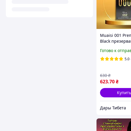
Muaisi 001 Pr
Black презерв
ультра тонкие 
Готово к отпра
натуральный л
гипоалергенны
5.0
уп премиум Ки
630
₴
623
.70
₴
Купит
Дары Тибета