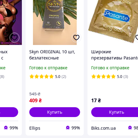
ных
Skyn ORIGINAL 10 шт,
Широкие
 с
безлатексные
презервативы Pasant
ами для
презервативы Скин,
King Size 60мм
вке
Готово к отправке
Готово к отправке
муляции
Надежные без латекса,
классичекие Ellips
(8)
5.0
(2)
5.0
(3)
545
₴
409
₴
17
₴
ь
Купить
Купить
99%
99%
9
Ellips
Biks.com.ua