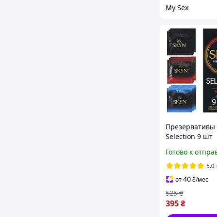
My Sex
Презервативы 
Selection 9 шт
безлатексные
Готово к отпра
презервативы 
коробке
5.0
40
от
₴
/мес
525
₴
395
₴