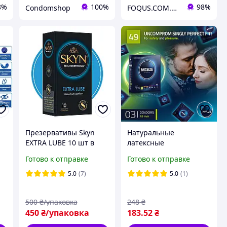
8%
100%
98%
Condomshop
FOQUS.COM.UA ● Интернет магазин Фокус
Презервативы Skyn
Натуральные
EXTRA LUBE 10 шт в
латексные
упаковке безлатексные
презервативы My.Size
Готово к отправке
Готово к отправке
ультратонкие с
Pro 49, 3 шт.
большим количеством
5.0
(7)
5.0
(1)
смазки
500
₴/упаковка
248
₴
450
₴/упаковка
183
.52
₴