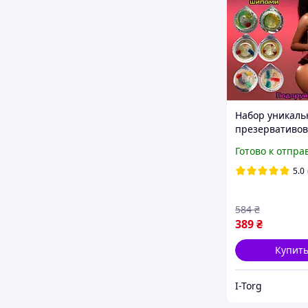
Набор уникаль
презервативов
усиками и шип
Готово к отпра
усиленной сти
девушки
5.0
584
₴
389
₴
Купит
I-Torg