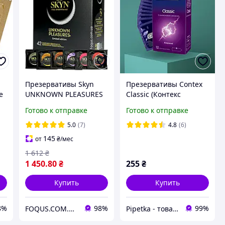
Презервативы Skyn
Презервативы Contex
e
UNKNOWN PLEASURES
Classic (Контекс
42 шт (коробка)
Классик) 12шт/
Готово к отправке
Готово к отправке
безлатексные разные
упаковка
виды
5.0
(7)
4.8
(6)
145
от
₴
/мес
1 612
₴
1 450
.80
₴
255
₴
Купить
Купить
8%
98%
99%
FOQUS.COM.UA ● Интернет магазин Фокус
Pipetka - товары медицинского назначения