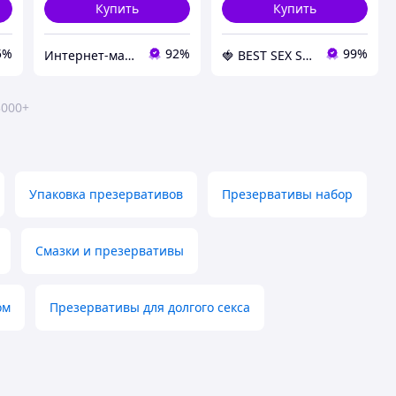
Купить
Купить
5%
92%
99%
Интернет-магазин "Просто"
🍓 BEST SEX SHOP 💋
3000+
Упаковка презервативов
Презервативы набор
Смазки и презервативы
ом
Презервативы для долгого секса