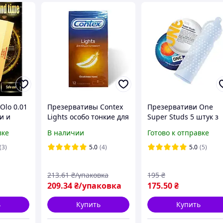
Olo 0.01
Презервативы Contex
Презервативи One
и и
Lights особо тонкие для
Super Studs 5 штук з
с
большей
пухирцями
вке
В наличии
Готово к отправке
смазкой
чувствительности
стимулюючі
12шт
(3)
5.0
(4)
5.0
(5)
213
.61
₴/упаковка
195
₴
209
.34
₴/упаковка
175
.50
₴
ь
Купить
Купить