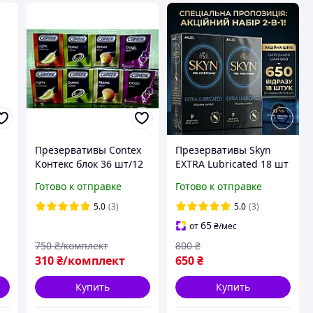
Презервативы Contex
Презервативы Skyn
Контекс блок 36 шт/12
EXTRA Lubricated 18 шт
пачек,сроки годности
безлатексные
Готово к отправке
Готово к отправке
до2030
ультратонкие с
большим количеством
5.0
(3)
5.0
(3)
масла
65
от
₴
/мес
750
₴/комплект
800
₴
310
₴/комплект
650
₴
Купить
Купить