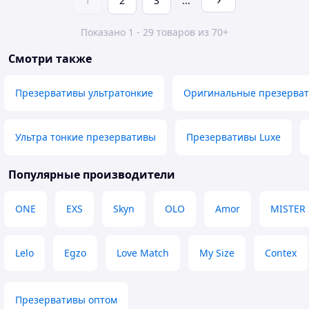
1
2
3
...
Показано 1 - 29 товаров из 70+
Смотри также
Презервативы ультратонкие
Оригинальные презерва
Ультра тонкие презервативы
Презервативы Luxe
Популярные производители
ONE
EXS
Skyn
OLO
Amor
MISTER 
Lelo
Egzo
Love Match
My Size
Contex
Презервативы оптом