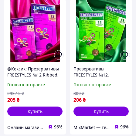
@Кексик: Презервативы
Презервативы
FREESTYLES №12 Ribbed,
FREESTYLES №12,
ребристые · Анонимная
максимальное
Готово к отправке
Готово к отправке
доставка
удовольствие с точечным
эффектом
293
.15
₴
309
₴
205
₴
206
₴
Купить
Купить
96%
96%
Онлайн магазин - Кексик🧁
MixMarket — территория низких цен!💝🎁