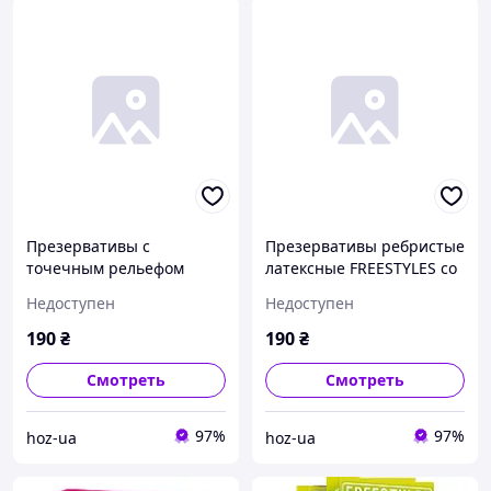
Презервативы с
Презервативы ребристые
точечным рельефом
латексные FREESTYLES со
латексные FREESTYLES со
смазкой, 0.06 мм (цена за
Недоступен
Недоступен
смазкой, 0.06 мм (цена за
упаковку, 12 шт.)
упаковку, 12 шт.)
190
₴
190
₴
Смотреть
Смотреть
97%
97%
hoz-ua
hoz-ua