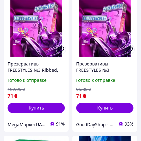
Презервативы
Презервативы
FREESTYLES №3 Ribbed,
FREESTYLES №3
ребристые 4105717
Ребристые, для особых
Готово к отправке
Готово к отправке
ощущений и комфортной
близости.
102
.95
₴
95
.85
₴
71
₴
71
₴
Купить
Купить
91%
93%
MegaМаркетUA — ваш заказ уже в пути 🚚📦✨
GoodDayShop - Онлайн магазин различных товаров