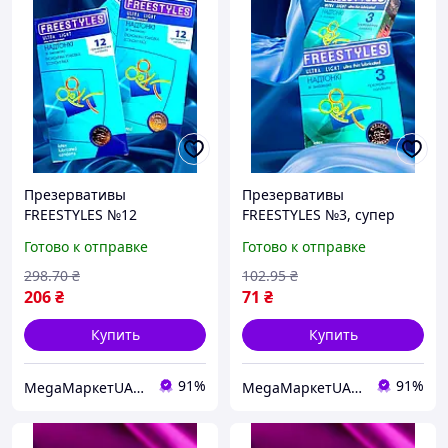
Презервативы
Презервативы
FREESTYLES №12
FREESTYLES №3, супер
Ультратонкие, высокая
тонкие для
Готово к отправке
Готово к отправке
чувствительность и
максимального комфорта
комфорт
298
.70
₴
102
.95
₴
206
₴
71
₴
Купить
Купить
91%
91%
MegaМаркетUA — ваш заказ уже в пути 🚚📦✨
MegaМаркетUA — ваш заказ уже в пути 🚚📦✨