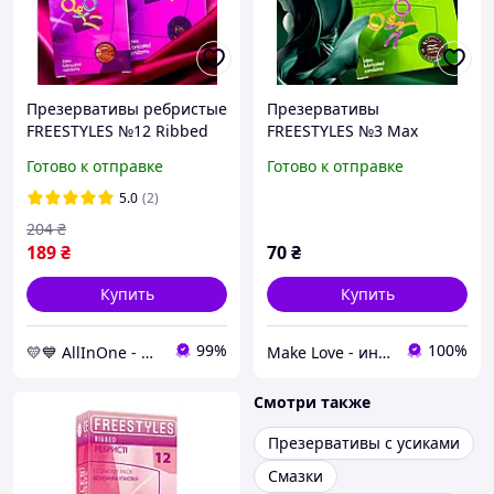
Презервативы ребристые
Презервативы
FREESTYLES №12 Ribbed
FREESTYLES №3 Max
особые ощущения и
Pleasure точечные
Готово к отправке
Готово к отправке
безопасность Фристайлс
AllInOne -market-without-
5.0
(2)
queues-
204
₴
189
₴
70
₴
Купить
Купить
99%
100%
💛💙 AllInOne - находи все необходимое в одном магазине!
Make Love - интим бутик
Смотри также
Презервативы с усиками
Смазки