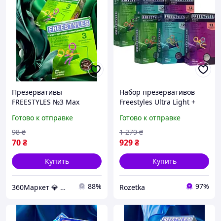
Презервативы
Набор презервативов
FREESTYLES №3 Max
Freestyles Ultra Light +
Pleasure с точечной
Ribbed + Max Pleasure 6
Готово к отправке
Готово к отправке
текстурой для особых
упаковок по 12 шт
ощущений и безопасного
(ROZ6501053590)
98
₴
1 279
₴
удовольствия
70
₴
929
₴
Купить
Купить
88%
97%
360Маркет 💎 — всё, что нужно под рукой ✅
Rozetka