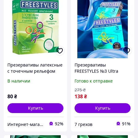
Презервативы латексные
Презервативы
с точечным рельефом
FREESTYLES №3 Ultra
FREESTYLES со смазкой,
Light, Супертонкие
В наличии
Готово к отправке
0.06 мм (цена за упаковку,
3 шт.)
275
₴
80
₴
138
₴
Купить
Купить
92%
91%
Интернет-магазин "Просто"
7 грехов