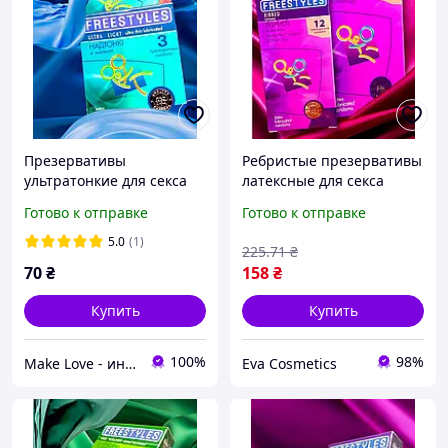
Презервативы
Ребристые презервативы
ультратонкие для секса
латексные для секса
латексные со смазкой
FREESTYLES №12 Ribbed /
Готово к отправке
Готово к отправке
FREESTYLES №3 Ultra Light
Презервативы с
3шт/уп
ребристой структурой
5.0
(1)
225
.71
₴
12шт/уп
70
₴
158
₴
Купить
Купить
100%
98%
Make Love - интим бутик
Eva Cosmetics