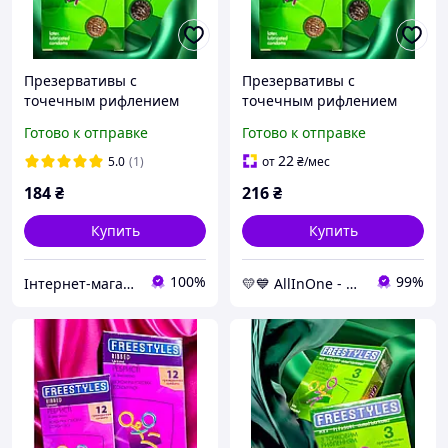
Презервативы с
Презервативы с
точечным рифлением
точечным рифлением
FREESTYLES №12 Max
FREESTYLES №12 Max
Готово к отправке
Готово к отправке
Pleasure с
Pleasure с
пролонгирующим
пролонгирующим
22
5.0
(1)
от
₴
/мес
эффектом Фристайлс
эффектом Фристайлс
184
₴
216
₴
Nomax
Love&Life -online-
multimarket-
Купить
Купить
100%
99%
Інтернет-магазин "Амур"
💛💙 AllInOne - находи все необходимое в одном магазине!