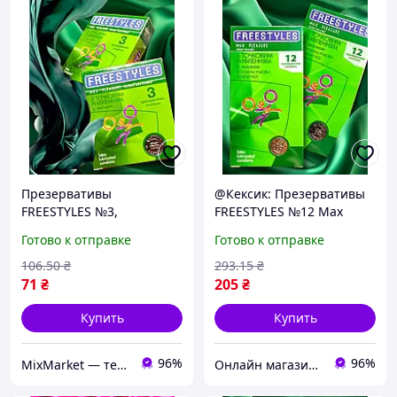
Презервативы
@Кексик: Презервативы
FREESTYLES №3,
FREESTYLES №12 Max
максимальное
Pleasure точечные ·
Готово к отправке
Готово к отправке
удовольствие и надежная
Анонимная доставка
защита
106
.50
₴
293
.15
₴
71
₴
205
₴
Купить
Купить
96%
96%
MixMarket — территория низких цен!💝🎁
Онлайн магазин - Кексик🧁