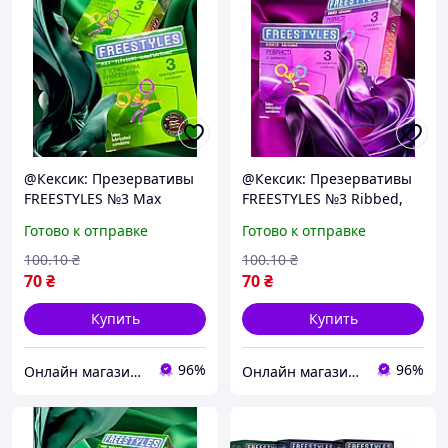
@Кексик: Презервативы
@Кексик: Презервативы
FREESTYLES №3 Max
FREESTYLES №3 Ribbed,
Pleasure точечные ·
ребристые · Анонимная
Готово к отправке
Готово к отправке
Анонимная доставка
доставка
100
.10
₴
100
.10
₴
70
₴
70
₴
Купить
Купить
96%
96%
Онлайн магазин - Кексик🧁
Онлайн магазин - Кексик🧁