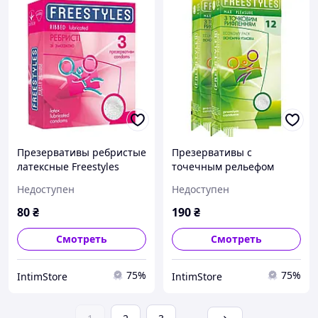
Презервативы ребристые
Презервативы с
латексные Freestyles
точечным рельефом
Ribbed со смазкой, 0.06
латексные FREESTYLES со
Недоступен
Недоступен
мм (цена за упаковку, 3
смазкой, 0.06 мм (цена за
шт.)
упаковку, 12 шт.) Sex Aura
80
₴
190
₴
Смотреть
Смотреть
75%
75%
IntimStore
IntimStore