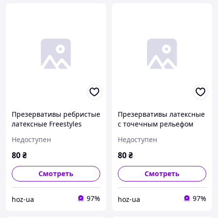
Презервативы ребристые
Презервативы латексные
латексные Freestyles
с точечным рельефом
Ribbed со смазкой, 0.06
FREESTYLES со смазкой,
Недоступен
Недоступен
мм (цена за упаковку, 3
0.06 мм (цена за упаковку,
шт.)
3 шт.)
80
₴
80
₴
Смотреть
Смотреть
97%
97%
hoz-ua
hoz-ua