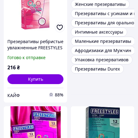
Женские презервативы
Презервативы с усиками и 
Презервативы для орального
Интимные аксессуары
Маленькие презервативы
Презервативы ребристые
увлажненные FREESTYLES
Афродизиаки для Мужчин
RIBBED 12 штук
Готово к отправке
Упаковка презервативов
Фристайлс Кайф
216
₴
Презервативы Durex
Купить
88%
КАЙФ