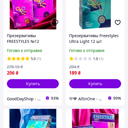
Презервативы
Презервативы Freestyles
FREESTYLES №12
Ultra Light 12 шт
Ребристые, для особых
(ROZ6501053591)
Готово к отправке
Готово к отправке
ощущений и комфортной
близости.
5.0
(1)
1.0
(1)
278
.10
₴
204
₴
206
₴
189
₴
Купить
Купить
93%
99%
GoodDayShop - Онлайн магазин различных товаров
💛💙 AllInOne - находи все необходимое в одном магазине!