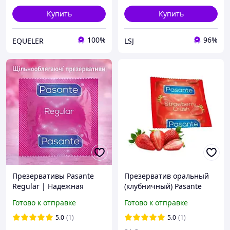
Купить
Купить
100%
96%
EQUELER
LSJ
Презервативы Pasante
Презерватив оральный
Regular | Надежная
(клубничный) Pasante
защита и комфорт | 1 шт
Strawberry Flavour
Готово к отправке
Готово к отправке
Condome
5.0
(1)
5.0
(1)