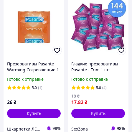
Презервативы Pasante
Гладкие презервативы
Warming Согревающие 1
Pasante - Trim 1 шт
шт
Готово к отправке
Готово к отправке
5.0
(1)
5.0
(4)
18
₴
26
₴
17
.82
₴
Купить
Купить
98%
98%
Шкарпетки ЛЕО- якісні шкарпетки від Українського виробника
SexZona