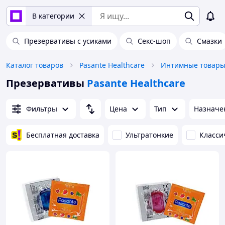
В категории
Презервативы с усиками
Секс-шоп
Смазки
Каталог товаров
Pasante Healthcare
Интимные товар
Презервативы
Pasante Healthcare
Фильтры
Цена
Тип
Назначе
Бесплатная доставка
Ультратонкие
Класси