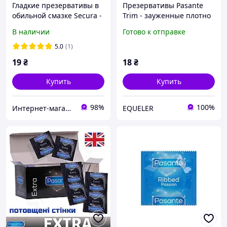
Гладкие презервативы в
Презервативы Pasante
обильной смазке Secura -
Trim - зауженные плотно
Extra Wet 1 шт
прилегающие
В наличии
Готово к отправке
уменьшенные и гладкие
1 шт
5.0
(1)
19
₴
18
₴
Купить
Купить
98%
100%
Интернет-магазин «Оptsexshop»
EQUELER