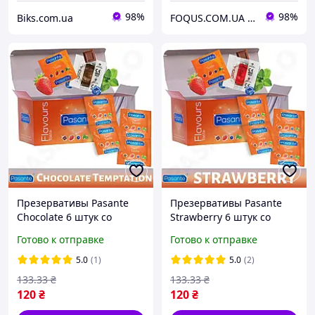
98%
98%
Biks.com.ua
FOQUS.COM.UA ● Интернет магазин Фокус
Презервативы Pasante
Презервативы Pasante
Chocolate 6 штук со
Strawberry 6 штук со
вкусом шоколада
вкусом клубники
Готово к отправке
Готово к отправке
ароматизированные
ароматизированные
цветные
цветные
5.0
(1)
5.0
(2)
133
.33
₴
133
.33
₴
120
₴
120
₴