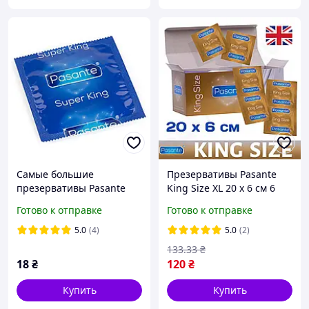
Самые большие
Презервативы Pasante
презервативы Pasante
King Size XL 20 x 6 см 6
Super King 69мм
штук большие длинные и
Готово к отправке
Готово к отправке
широкие
5.0
(4)
5.0
(2)
133
.33
₴
18
₴
120
₴
Купить
Купить