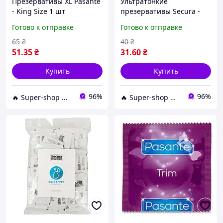
Презервативы XL Pasante
Ультратонкие
- King Size 1 шт
презервативы Secura -
Великобритания
Extra Feel 1 шт Супер шоп
Готово к отправке
Готово к отправке
65
₴
40
₴
51
.35
₴
31
.60
₴
Купить
Купить
96%
96%
🔥 Super-shop 🔥 - Оптово-роздрібний магазин оригінальних товарів для краси та здоров'я
🔥 Super-shop 🔥 - Оптово-роздрібний магазин оригінальних товарів для краси та здоров'я