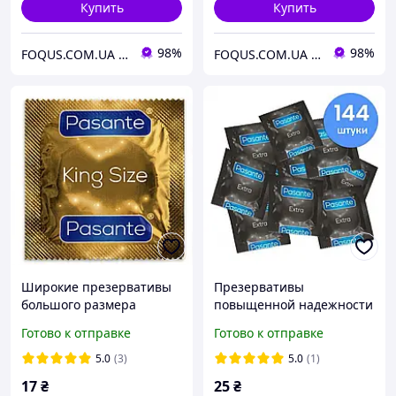
Купить
Купить
98%
98%
FOQUS.COM.UA ● Интернет магазин Фокус
FOQUS.COM.UA ● Интернет магазин Фокус
Широкие презервативы
Презервативы
большого размера
повыщенной надежности
Pasante King Size xl 1 шт
для анального секса
Готово к отправке
Готово к отправке
60 мм высокое качество
Pasante - Extra 1 шт SL
5.0
(3)
5.0
(1)
17
₴
25
₴