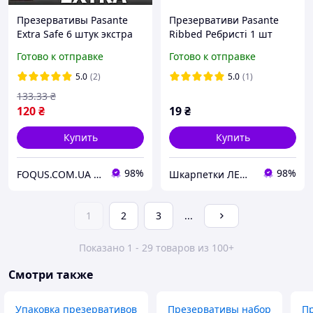
Презервативы Pasante
Презервативи Pasante
Extra Safe 6 штук экстра
Ribbed Ребристі 1 шт
толстые презервативы
Готово к отправке
Готово к отправке
для анального секса
5.0
(2)
5.0
(1)
133
.33
₴
120
₴
19
₴
Купить
Купить
98%
98%
FOQUS.COM.UA ● Интернет магазин Фокус
Шкарпетки ЛЕО- якісні шкарпетки від Українського виробника
1
2
3
...
Показано 1 - 29 товаров из 100+
Смотри также
Упаковка презервативов
Презервативы набор
П