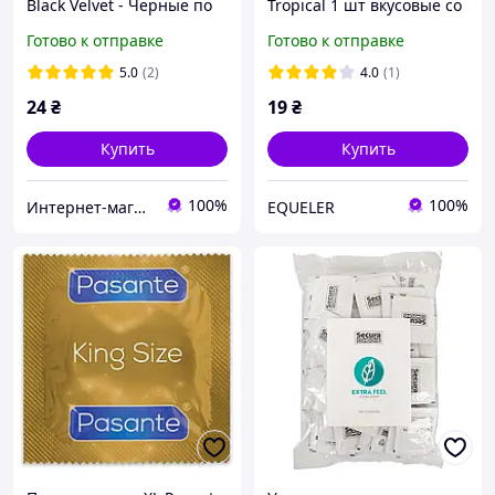
Black Velvet - Черные по
Tropical 1 шт вкусовые со
цвету и более широкие
вкусом ананаса, манго и
Готово к отправке
Готово к отправке
кокоса
5.0
(2)
4.0
(1)
24
₴
19
₴
Купить
Купить
100%
100%
Интернет-магазин "Резинки"
EQUELER