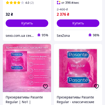
Великобритания
396
4.0
(2)
от
₴
/мес
2 400
₴
32
₴
2 376
₴
Купить
Купить
95%
98%
sexo.com.ua секс-шоп интернет-магазин
SexZona
Презервативы Pasante
Презервативы Pasante
Regular | No1 |
Regular - классические