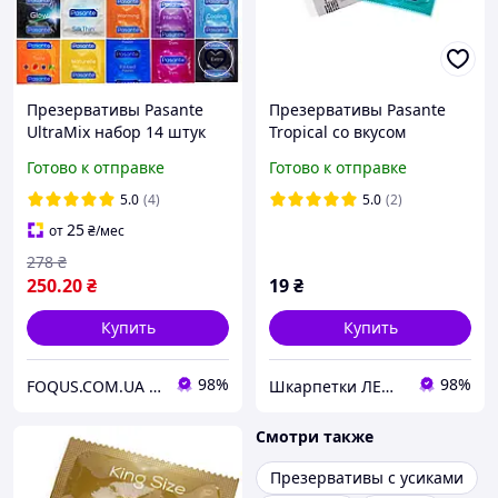
Презервативы Pasante
Презервативы Pasante
UltraMix набор 14 штук
Tropical cо вкусом
разных видов
Ананаса Желтый 1 шт
Готово к отправке
Готово к отправке
5.0
(4)
5.0
(2)
25
от
₴
/мес
278
₴
250
.20
₴
19
₴
Купить
Купить
98%
98%
FOQUS.COM.UA ● Интернет магазин Фокус
Шкарпетки ЛЕО- якісні шкарпетки від Українського виробника
Смотри также
Презервативы с усиками