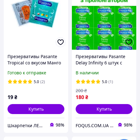
Презервативы Pasante
Презервативы Pasante
Tropical cо вкусом Манго
Delay Infinity 6 штук с
Оранжевый 1 шт
пролонгатором
Готово к отправке
В наличии
продлевающие половой
акт
5.0
(2)
5.0
(1)
200
₴
19
₴
180
₴
Купить
Купить
98%
98%
Шкарпетки ЛЕО- якісні шкарпетки від Українського виробника
FOQUS.COM.UA ● Интернет магазин Фокус