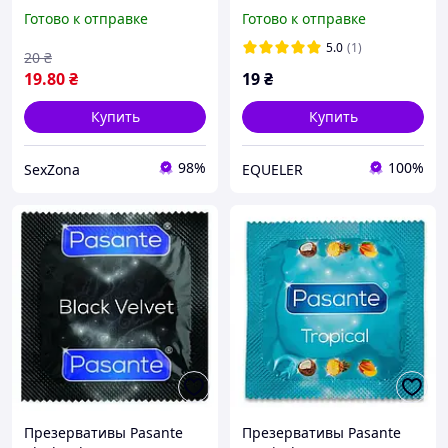
Классические латексные
зауженной облегающей
Готово к отправке
Готово к отправке
презервативы |
формы 1 шт
Великобритания.
5.0
(1)
20
₴
19
.80
₴
19
₴
Купить
Купить
98%
100%
SexZona
EQUELER
Презервативы Pasante
Презервативы Pasante