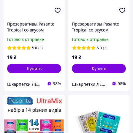
Презервативы Pasante
Презервативы Pasante
Tropical cо вкусом
Tropical cо вкусом
Голубики Синий 1 шт
Клубники Розовый 1 шт
Готово к отправке
Готово к отправке
5.0
(3)
5.0
(2)
19
₴
19
₴
Купить
Купить
98%
98%
Шкарпетки ЛЕО- якісні шкарпетки від Українського виробника
Шкарпетки ЛЕО- якісні шкарпетки від Українського виробника