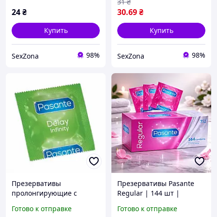
31
₴
24
₴
30
.69
₴
Купить
Купить
98%
98%
SexZona
SexZona
Презервативы
Презервативы Pasante
пролонгирующие с
Regular | 144 шт |
лидокаином PASANTE
Классические латексные
Готово к отправке
Готово к отправке
DELAY INFINITY, 1 шт.
презервативы |