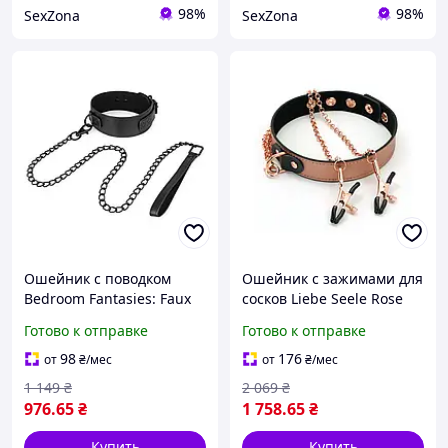
98%
98%
SexZona
SexZona
Ошейник с поводком
Ошейник с зажимами для
Bedroom Fantasies: Faux
сосков Liebe Seele Rose
Leather Collar & Chain
Gold Memory Collar with
Готово к отправке
Готово к отправке
sexstyle
Nipple Clamps, кожа
sexstyle
98
176
от
₴
/мес
от
₴
/мес
1 149
₴
2 069
₴
976
.65
₴
1 758
.65
₴
Купить
Купить