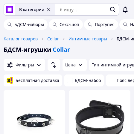
В категории
БДСМ-наборы
Секс-шоп
Портупея
Н
Каталог товаров
Collar
Интимные товары
БДСМ-иг
БДСМ-игрушки
Collar
Фильтры
Цена
Тип интимной игру
Бесплатная доставка
БДСМ-набор
Пояс ве