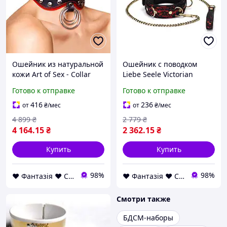
Ошейник из натуральной
Ошейник с поводком
кожи Art of Sex - Collar
Liebe Seele Victorian
Butterfly
Garden Collar with Leash
Готово к отправке
Готово к отправке
416
236
от
₴
/мес
от
₴
/мес
4 899
₴
2 779
₴
4 164
.15
₴
2 362
.15
₴
Купить
Купить
98%
98%
❤ Фантазія ❤ Секс шоп інтернет магазин товарів для дорослих ❤ Анонімно
❤ Фантазія ❤ Секс шоп інтернет магазин товарів для дорослих ❤ Анонімно
Смотри также
БДСМ-наборы