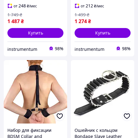
248
212
от
₴
/мес
от
₴
/мес
1 749
₴
1 499
₴
1 487
₴
1 274
₴
Купить
Купить
98%
98%
instrumentum
instrumentum
Набор для фиксации
Ошейник с кольцом
BDSM Collar and
Bondage Slave Leather