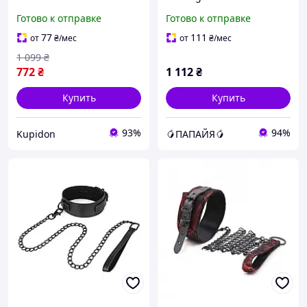
Handcuffs
Collar черный ErMax
Готово к отправке
Готово к отправке
77
111
от
₴
/мес
от
₴
/мес
1 099
₴
772
₴
1 112
₴
Купить
Купить
93%
94%
Kupidon
🥭ПАПАЙЯ🥭