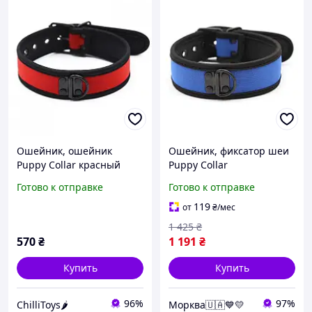
Ошейник, ошейник
Ошейник, фиксатор шеи
Puppy Collar красный
Puppy Collar
неопреновый
неопреновый синий
Готово к отправке
Готово к отправке
регулируемый
119
от
₴
/мес
1 425
₴
570
₴
1 191
₴
Купить
Купить
96%
97%
ChilliToys🌶️
Морква🇺🇦💙💛