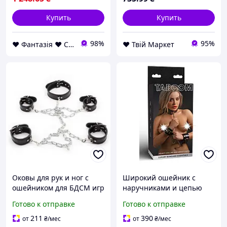
Купить
Купить
98%
95%
❤ Фантазія ❤ Секс шоп інтернет магазин товарів для дорослих ❤ Анонімно
❤️ Твій Маркет
Оковы для рук и ног с
Широкий ошейник с
ошейником для БДСМ игр
наручниками и цепью
Nomax
Taboom Luxury Bondage
Готово к отправке
Готово к отправке
Essentials, черный
211
390
от
₴
/мес
от
₴
/мес