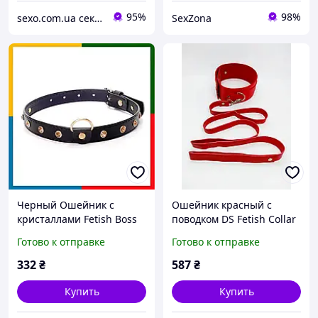
95%
98%
sexo.com.ua секс-шоп интернет-магазин
SexZona
Черный Ошейник с
Ошейник красный с
кристаллами Fetish Boss
поводком DS Fetish Collar
Series - Collar Gold Crystal
with leash red metal
Готово к отправке
Готово к отправке
332
₴
587
₴
Купить
Купить