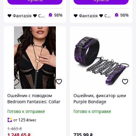
98%
98%
❤ Фантазія ❤ Секс шоп інтернет магазин товарів для дорослих ❤ Анонімно
❤ Фантазія ❤ Секс шоп інтернет магазин товарів для дорослих ❤ Анонімно
Ошейник с поводком
Ошейник, фиксатор шеи
Bedroom Fantasies: Collar
Purple Bondage
with Chain - Silver Sexual
натуральная кожа
Готово к отправке
Готово к отправке
Fantasy
125
от
₴
/мес
1 469
₴
1 248
.65
₴
735
.99
₴