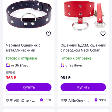
Черный Ошейник с
Ошейник БДСМ, ошейник
металлическими
с поводком Neck Collar
заклепками Fetish Boss
Red экокожа, заклепки
Готово к отправке
Готово к отправке
Series
36
98
от
₴
/мес
от
₴
/мес
378
₴
363
₴
981
₴
Купить
Купить
99%
99%
💛💙 AllInOne - находи все необходимое в одном магазине!
💛💙 AllInOne - находи все необходимое в одном магазине!