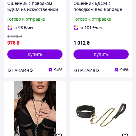
Ошейник с поводком
Ошейник БДСМ с
БДСМ из искусственной
поводком Red Bondage
кожи черного цвета
Neck Collar - магазин без
Готово к отправке
Готово к отправке
Bedroom Fantasies
очередей AllInOne
Папайя
98
101
от
₴
/мес
от
₴
/мес
1 149
₴
976
₴
1 012
₴
Купить
Купить
94%
94%
🥭ПАПАЙЯ🥭
🥭ПАПАЙЯ🥭