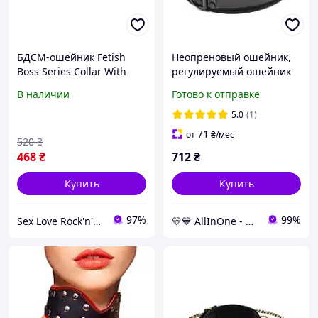
БДСМ-ошейник Fetish
Неопреновый ошейник,
Boss Series Collar With
регулируемый ошейник
Studs с шипами и
Puppy Collar черный
В наличии
Готово к отправке
кольцом, чёрный, 49×2 см
5.0
(1)
71
от
₴
/мес
520
₴
468
₴
712
₴
Купить
Купить
97%
99%
Sex Love Rock'n'Roll 🔥❤️🤘
💛💙 AllInOne - находи все необходимое в одном магазине!