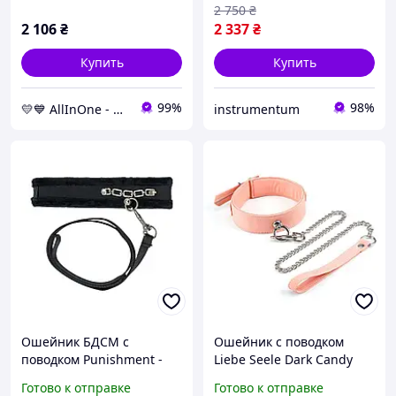
2 750
₴
2 106
₴
2 337
₴
Купить
Купить
99%
98%
💛💙 AllInOne - находи все необходимое в одном магазине!
instrumentum
Ошейник БДСМ с
Ошейник с поводком
поводком Punishment -
Liebe Seele Dark Candy
Crystal Collar & Leash
Pink Collar with Leash
Готово к отправке
Готово к отправке
Black