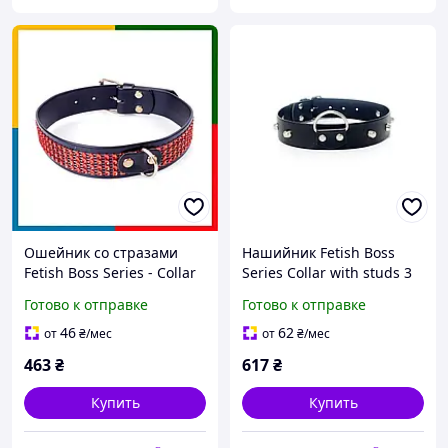
Ошейник со стразами
Нашийник Fetish Boss
Fetish Boss Series - Collar
Series Collar with studs 3
with crystals Red
cm
Готово к отправке
Готово к отправке
46
62
от
₴
/мес
от
₴
/мес
463
₴
617
₴
Купить
Купить