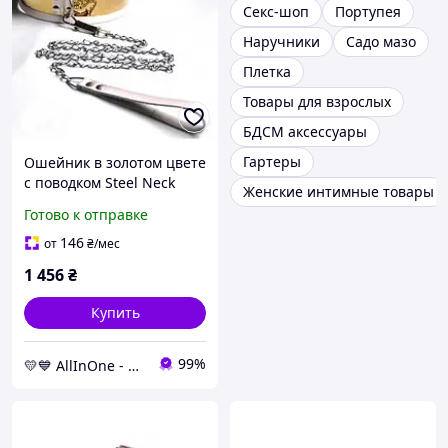
Секс-шоп
Портупея
Наручники
Садо мазо
Плетка
Товары для взрослых
БДСМ аксессуары
Гартеры
Ошейник в золотом цвете
с поводком Steel Neck
Женские интимные товары
Collar Adjustable -
Готово к отправке
магазин без очередей
AllInOne
146
от
₴
/мес
1 456
₴
Купить
99%
💛💙 AllInOne - находи все необходимое в одном магазине!