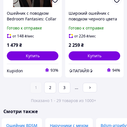
Ошейник с поводком
Широкий ошейник с
Bedroom Fantasies: Collar
поводком черного цвета
with Chain - Silver
Liebe Seele Samurai Collar
Готово к отправке
Готово к отправке
and Leash Папайя
148
226
от
₴
/мес
от
₴
/мес
1 479
₴
2 259
₴
Купить
Купить
93%
94%
Kupidon
🥭ПАПАЙЯ🥭
1
2
3
...
Показано 1 - 29 товаров из 1000+
Смотри также
Ошейник BDSM
Наручники с мехом
Bdsm-атрибу