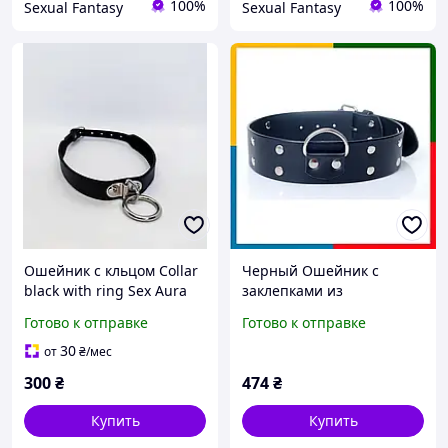
100%
100%
Sexual Fantasy
Sexual Fantasy
Ошейник с кльцом Collar
Черный Ошейник с
black with ring Sex Aura
заклепками из
искусственной кожи
Готово к отправке
Готово к отправке
Fetish Boss Series - Collar
with studs
30
от
₴
/мес
300
₴
474
₴
Купить
Купить