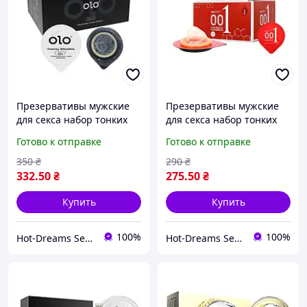
Презервативы мужские
Презервативы мужские
для секса набор тонких
для секса набор тонких
презервативов,
презервативов,
Готово к отправке
Готово к отправке
презервативы
презервативы
ультратонкие,
ультратонкие,
350
₴
290
₴
презервативы латексные
презервативы латексные
332
.50
₴
275
.50
₴
Купить
Купить
100%
100%
Hot-Dreams Sex-shop
Hot-Dreams Sex-shop