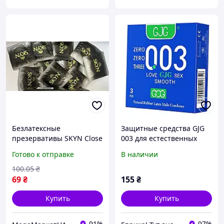
Безлатексные
Защитные средства GJG
презервативы SKYN Close
003 для естественных
Feel, супер тонкие для
ощущений T90295X33
Готово к отправке
В наличии
максимального комфорта
100
.05
₴
69
₴
155
₴
Купить
Купить
91%
97%