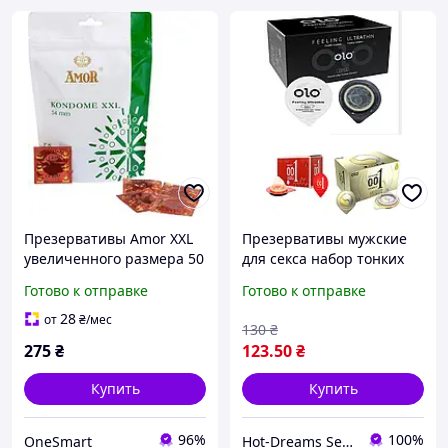
Презервативы Amor XXL
Презервативы мужские
увеличенного размера 50
для секса набор тонких
шт тонкие и прочные с
презервативов,
Готово к отправке
Готово к отправке
гладкой поверхностью
презервативы
для защиты и комфорта
ультратонкие,
28
от
₴
/мес
130
₴
презервативы латексные
275
₴
123
.50
₴
Купить
Купить
96%
100%
OneSmart
Hot-Dreams Sex-shop