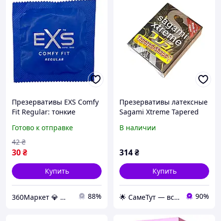
Презервативы EXS Comfy
Презервативы латексные
Fit Regular: тонкие
Sagami Xtreme Tapered
веганские с
Shape Cobra, для
Готово к отправке
В наличии
анатомической формой
максимального комфорта
для максимального
и чувствительности
42
₴
комфорта
30
₴
314
₴
Купить
Купить
88%
90%
360Маркет 💎 — всё, что нужно под рукой ✅
🌟 СамеТут — всё, что нужно, в одном месте 🌟