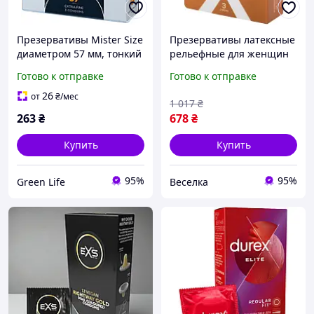
Презервативы Mister Size
Презервативы латексные
диаметром 57 мм, тонкий
рельефные для женщин
латекс для
максимальная
Готово к отправке
Готово к отправке
максимального комфорта
чувствительность и
и надежной защиты
комфорт 3 шт SPICY
26
от
₴
/мес
1 017
₴
263
₴
678
₴
Купить
Купить
95%
95%
Green Life
Веселка