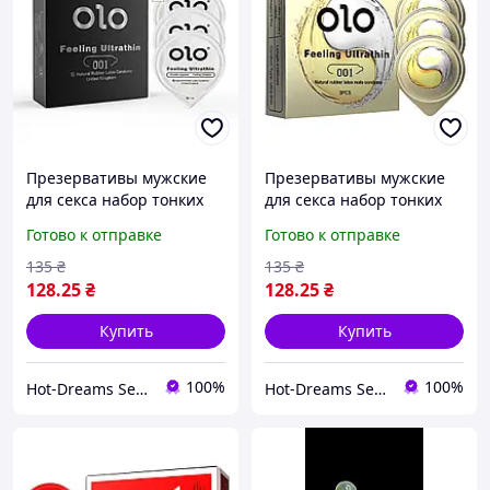
Презервативы мужские
Презервативы мужские
для секса набор тонких
для секса набор тонких
презервативов,
презервативов,
Готово к отправке
Готово к отправке
презервативы
презервативы
ультратонкие,
ультратонкие,
135
₴
135
₴
презервативы латексные
презервативы латексные
128
.25
₴
128
.25
₴
Купить
Купить
100%
100%
Hot-Dreams Sex-shop
Hot-Dreams Sex-shop