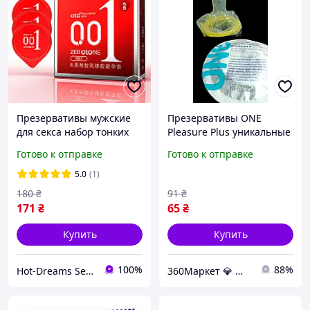
Презервативы мужские
Презервативы ONE
для секса набор тонких
Pleasure Plus уникальные
презервативов,
ребристые латексные
Готово к отправке
Готово к отправке
презервативы
презервативы для ярких
ультратонкие,
ощущений и комфорта 1
5.0
(1)
презервативы латексные
шт
180
₴
91
₴
171
₴
65
₴
Купить
Купить
100%
88%
Hot-Dreams Sex-shop
360Маркет 💎 — всё, что нужно под рукой ✅