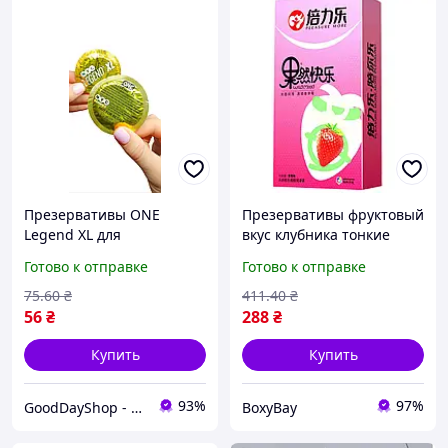
Презервативы ONE
Презервативы фруктовый
Legend XL для
вкус клубника тонкие
максимального комфорта,
латексные защитные
Готово к отправке
Готово к отправке
гладкие, латексные, 1 шт.
средства для взрослых с
ароматом
75
.60
₴
411
.40
₴
56
₴
288
₴
Купить
Купить
93%
97%
GoodDayShop - Онлайн магазин различных товаров
BoxyBay