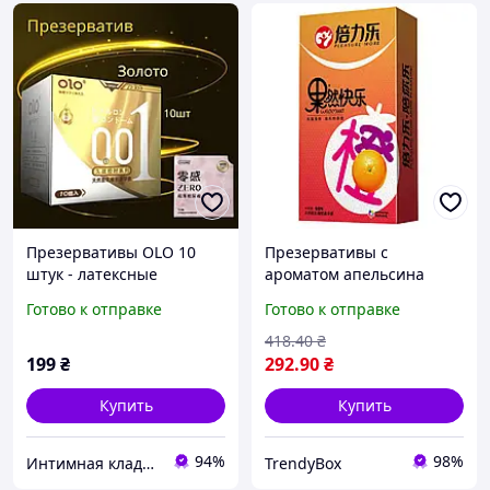
Презервативы OLO 10
Презервативы с
штук - латексные
ароматом апельсина
зеро,золотистая упаковка
тонкие латексные
Готово к отправке
Готово к отправке
эластичны е,
презервативы набор 10
классический размер, для
штук гладкие
418
.40
₴
контроля и комфорта
контрацептивы для секса
199
₴
292
.90
₴
Купить
Купить
94%
98%
Интимная кладовая
TrendyBox