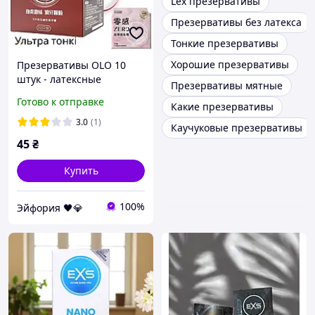
Lex презервативы
Презервативы без латекса
Тонкие презервативы
Хорошие презервативы
Презервативы OLO 10
штук - латексные
Презервативы мятные
зеро,красная упаковка
Готово к отправке
Какие презервативы
эластичны е,
классический размер, для
3.0
(1)
Каучуковые презервативы
контроля и комфорта
45
₴
Купить
100%
Эйфория 🖤💎