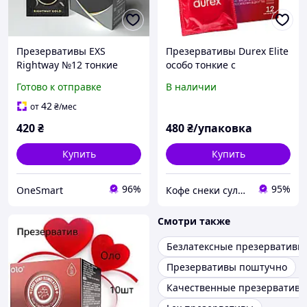
Презервативы EXS
Презервативы Durex Elite
Rightway №12 тонкие
особо тонкие с
золотые латексные
дополнительной смазкой,
Готово к отправке
В наличии
веганские для
латексные
безопасного секса и
контрацептивы для
42
от
₴
/мес
комфорта
чувствительности
420
₴
480
₴/упаковка
Купить
Купить
96%
95%
OneSmart
Кофе снеки сулугуни ***KAVASS
Смотри также
Безлатексные презервативы
Презервативы поштучно
Качественные презерватив