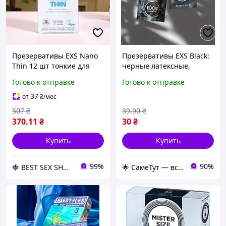
Презервативы EXS Nano
Презервативы EXS Black:
Thin 12 шт тонкие для
черные латексные,
безопасного секса и
веганские, с силиконовой
Готово к отправке
Готово к отправке
максимального комфорта
смазкой для удовольствия
и комфорта.
37
от
₴
/мес
507
₴
39
.90
₴
370
.11
₴
30
₴
Купить
Купить
99%
90%
🍓 BEST SEX SHOP 💋
🌟 СамеТут — всё, что нужно, в одном месте 🌟