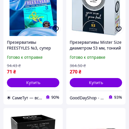
Презервативы
Презервативы Mister Size
FREESTYLES №3, супер
диаметром 53 мм, тонкий
тонкие для
латекс для
Готово к отправке
Готово к отправке
максимального комфорта
максимального комфорта
и защиты
94
.43
₴
364
.50
₴
71
₴
270
₴
Купить
Купить
90%
93%
🌟 СамеТут — всё, что нужно, в одном месте 🌟
GoodDayShop - Онлайн магазин различных товаров