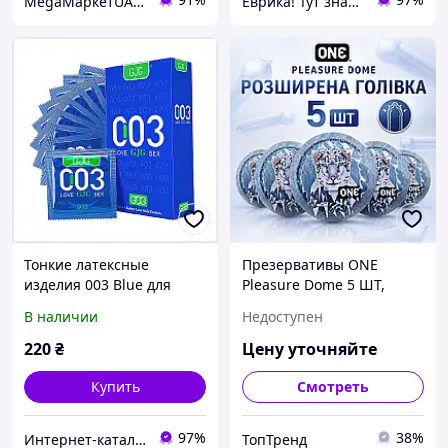
MegaМаркетUA — ваш заказ уже в пути 🚚📦✨
Еврика! Тут знайдеться все!
Тонкие латексные
Презервативы ONE
изделия 003 Blue для
Pleasure Dome 5 ШТ,
защиты и комфорта 10
гладкие латексные с
В наличии
Недоступен
шт, X902C9526P
расширенной головкой,
тонкие презервативы,
220
₴
Цену уточняйте
для большего комфорта
Купить
Смотреть
97%
38%
Интернет-кат​алог с​ки​​д​​​ок "ElenaShop"
ТопТренд