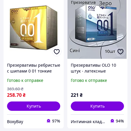
Презервативы ребристые
Презервативы OLO 10
с шипами 0 01 тонкие
штук - латексные
латексные презервативы
зеро,синяя упаковка
Готово к отправке
Готово к отправке
с точечной текстурой
эластичны е,
стимулирующие
классический размер, для
369
.60
₴
контроля и комфорта
258
.70
₴
221
₴
Купить
Купить
97%
94%
BoxyBay
Интимная кладовая