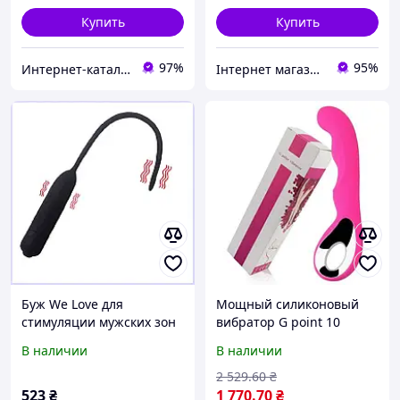
Купить
Купить
97%
95%
Интернет-катал​ог ск​​​​ид​​ок "OBNOVKA"
Інтернет магазин " BellissiMM-o"
Буж We Love для
Мощный силиконовый
стимуляции мужских зон
вибратор G point 10
81885E75B
режимов вибраций
В наличии
В наличии
2 529
.60
₴
523
₴
1 770
.70
₴