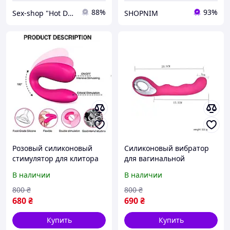
88%
93%
Sex-shop "Hot Dreams"
SHOPNIM
Розовый силиконовый
Силиконовый вибратор
стимулятор для клитора
для вагинальной
мастурбации, удобная
В наличии
В наличии
ручка с отверстием,
перезаряжаемый
800
₴
800
₴
680
₴
690
₴
Купить
Купить