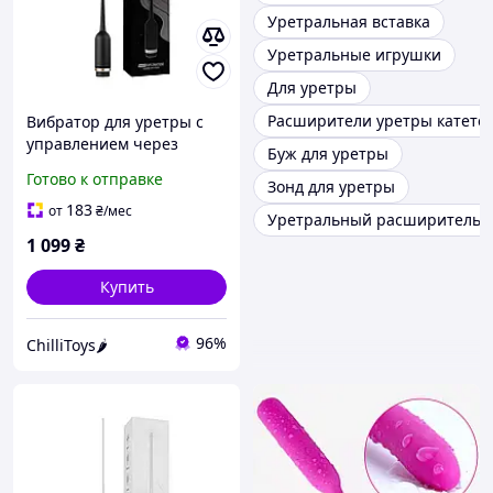
Уретральная вставка
Уретральные игрушки
Для уретры
Расширители уретры катете
Вибратор для уретры с
управлением через
Буж для уретры
приложение Roselex
Готово к отправке
Зонд для уретры
Horse's Eye
183
от
₴
/мес
Уретральный расширитель 
1 099
₴
Купить
96%
ChilliToys🌶️