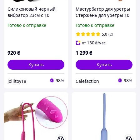
Силиконовый черный
Мастурбатор для уретры
вибратор 23см с 10
Стержень для уретры 10
скоростями, вагинальный
режимов работы
Готово к отправке
Готово к отправке
фаллоимитатор
Мастурбатор для пениса
Вибратор уретральный
5.0
(2)
130
от
₴
/мес
920
₴
1 299
₴
Купить
Купить
98%
98%
jollitoy18
Calefaction