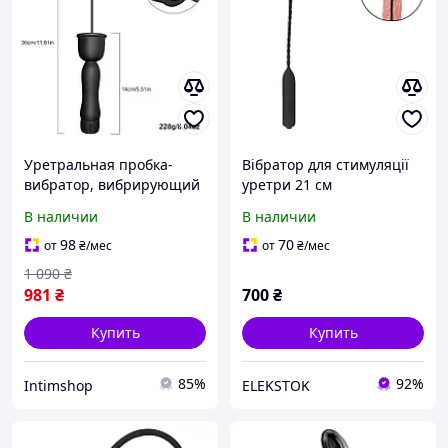
Уретральная пробка-
Вібратор для стимуляції
вибратор, вибрирующий
уретри 21 см
катетер, пробка для
В наличии
В наличии
пениса, устройство для
расширения уретры
98
70
от
₴
/мес
от
₴
/мес
1 090
₴
981
₴
700
₴
Купить
Купить
85%
92%
Intimshop
ELEKSTOK