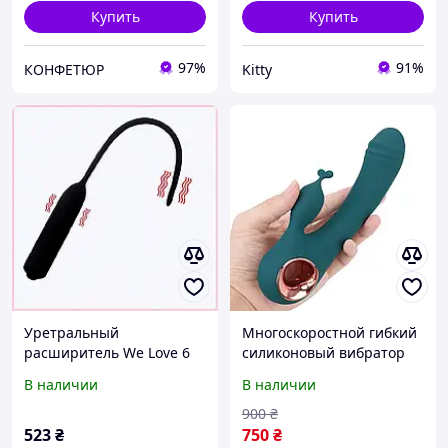
Купить
Купить
97%
91%
КОНФЕТЮР
Kitty
Уретральный
Многоскоростной гибкий
расширитель We Love 6
силиконовый вибратор
мм 81TA885E75
для женщин зеленого
В наличии
В наличии
цвета
900
₴
523
₴
750
₴