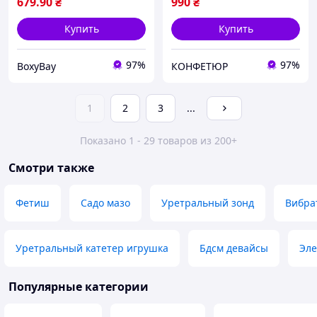
679
.90
₴
990
₴
Купить
Купить
97%
97%
BoxyBay
КОНФЕТЮР
1
2
3
...
Показано 1 - 29 товаров из 200+
Смотри также
Фетиш
Садо мазо
Уретральный зонд
Вибра
Уретральный катетер игрушка
Бдсм девайсы
Эле
Популярные категории