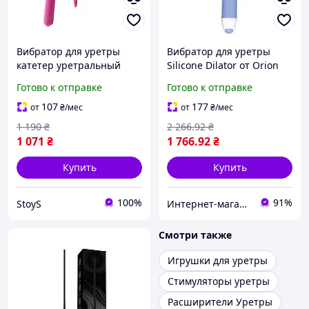
Вибратор для уретры
Вибратор для уретры
катетер уретральный
Silicone Dilator от Orion
вибратор для стимуляции
7грехов е
Готово к отправке
Готово к отправке
с вибрацией XESE,
уретральный зонд
107
177
от
₴
/мес
от
₴
/мес
1 190
₴
2 266
.92
₴
1 071
₴
1 766
.92
₴
Купить
Купить
100%
91%
StoyS
Интернет-магазин Allegoriya
Смотри также
Игрушки для уретры
Стимуляторы уретры
Расширители Уретры