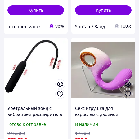
Купить
Купить
96%
100%
Інтернет-магазин KupiVse
ShoTam? Зайди, побачиш сам!
Уретральный зонд с
Секс игрушка для
вибрацией расширитель
взрослых с двойной
для уретры стимулятор
стимуляция точки G и
Готово к отправке
В наличии
для интимных игр
клиторным всасыванием
вибратор для мужчин
фиолетового цвета
971
.30
₴
1 100
₴