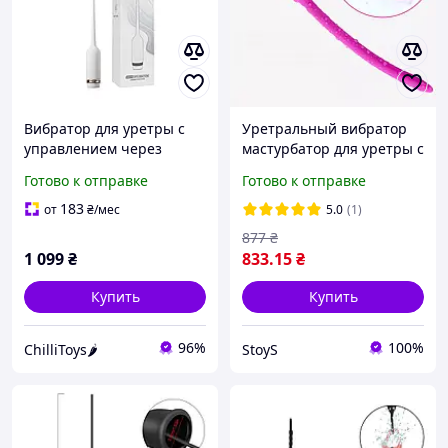
Вибратор для уретры с
Уретральный вибратор
управлением через
мастурбатор для уретры с
приложение Roselex
вибрацией для мужчин
Готово к отправке
Готово к отправке
Horse's Eye White
катетер для мужчин для
стимуляции
183
от
₴
/мес
5.0
(1)
877
₴
1 099
₴
833
.15
₴
Купить
Купить
96%
100%
ChilliToys🌶️
StoyS