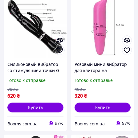
Силиконовый вибратор
Розовый мини вибратор
со стимуляцией точки G
для клитора на
батарейках
Готово к отправке
Готово к отправке
700
₴
400
₴
620
₴
320
₴
Купить
Купить
97%
97%
Booms.com.ua
Booms.com.ua