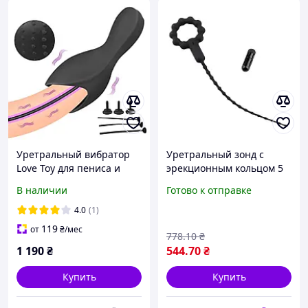
Уретральный вибратор
Уретральный зонд с
Love Toy для пениса и
эрекционным кольцом 5
уретры с эрекционным
мм вибратор для уретры
В наличии
Готово к отправке
кольцом
стимулятор для мужчин
катетер для удовольствия
4.0
(1)
119
от
₴
/мес
778
.10
₴
1 190
₴
544
.70
₴
Купить
Купить