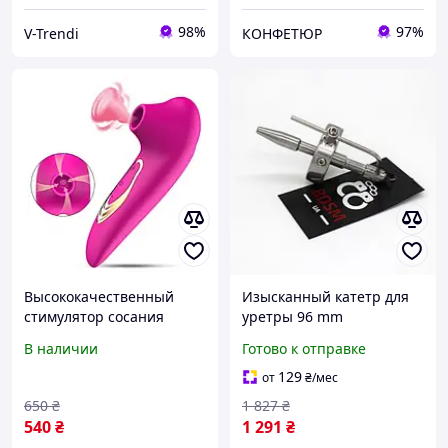
98%
97%
V-Trendi
КОНФЕТЮР
Высококачественный
Изысканный катетр для
стимулятор сосания
уретры 96 mm
клитора и сосков с USB
Вибраторы мастурбаторы
В наличии
Готово к отправке
шнуром
секс-шоп
129
от
₴
/мес
650
₴
1 827
₴
540
₴
1 291
₴