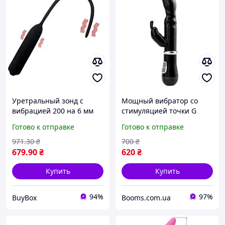
Уретральный зонд с
Мощный вибратор со
вибрацией 200 на 6 мм
стимуляцией точки G
вибратор для уретры
черного цвета
Готово к отправке
Готово к отправке
расширитель для
интимных игр
971
.30
₴
700
₴
стимулятор box2
679
.90
₴
620
₴
Купить
Купить
94%
97%
BuyBox
Booms.com.ua