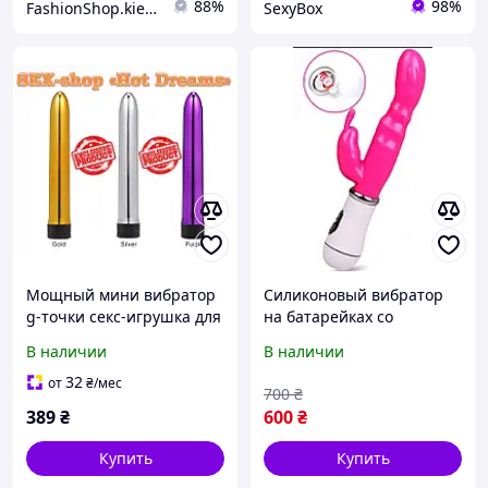
88%
98%
FashionShop.kiev.ua - Материалы для красоты
SexyBox
Мощный мини вибратор
Силиконовый вибратор
g-точки секс-игрушка для
на батарейках со
женщин. Хотите
стимуляцией клитора
В наличии
В наличии
получить новые
ощущения?
32
от
₴
/мес
700
₴
389
₴
600
₴
Купить
Купить