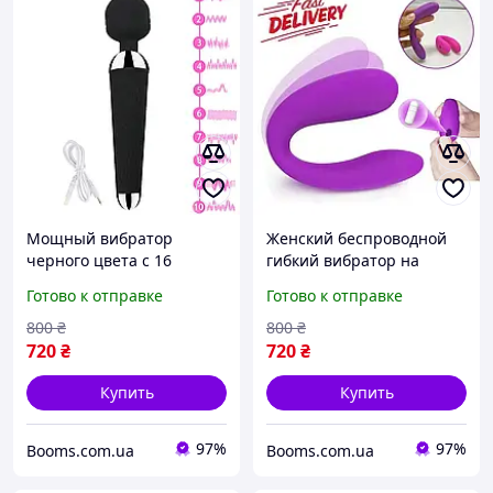
Мощный вибратор
Женский беспроводной
черного цвета с 16
гибкий вибратор на
режимами вибрации
батарейках
Готово к отправке
Готово к отправке
800
₴
800
₴
720
₴
720
₴
Купить
Купить
97%
97%
Booms.com.ua
Booms.com.ua