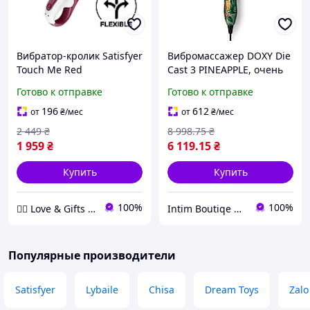
Вибратор-кролик Satisfyer
Вибромассажер DOXY Die
Touch Me Red
Cast 3 PINEAPPLE, очень
мощный, питание 220 В,
Готово к отправке
Готово к отправке
металлический корпус
Feromon
196
612
от
₴
/мес
от
₴
/мес
2 449
₴
8 998
.75
₴
1 959
₴
6 119
.15
₴
Купить
Купить
100%
100%
❤️‍🔥 Love & Gifts 🎁
Intim Boutiqe 777Shop
Популярные производители
Satisfyer
Lybaile
Chisa
Dream Toys
Zalo