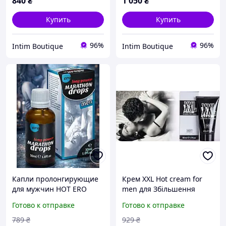
840
₴
1 050
₴
Купить
Купить
96%
96%
Intim Boutique
Intim Boutique
Капли пролонгирующие
Крем XXL Hot cream for
для мужчин HOT ERO
men для Збільшення
Marathon drops, 30ml,
Пенісу і Посилення
Готово к отправке
Готово к отправке
Германия
Потенції 50 мл Астрія
оригінал
789
₴
929
₴