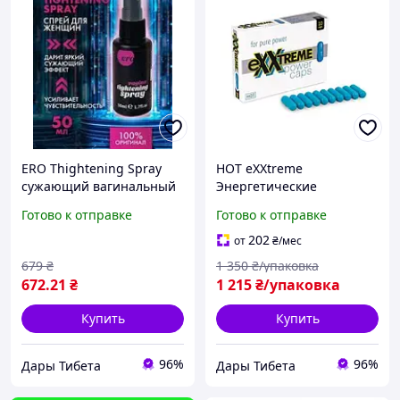
ERO Thightening Spray
HOT eXXtreme
сужающий вагинальный
Энергетические
спрей |более тесный и
премиум-капсулы для
Готово к отправке
Готово к отправке
интенсивный контакт| 50
мужской потенции |
мл Австрия
кардамон|гуарана| 10 шт
202
от
₴
/мес
в упаковке Австрия
679
₴
1 350
₴/упаковка
672
.21
₴
1 215
₴/упаковка
Купить
Купить
96%
96%
Дары Тибета
Дары Тибета