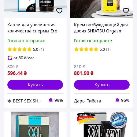
Капли для увеличения
Крем возбуждающий для
количества спермы Ero
двоих SHIATSU Orgasm
Volume Sperma+ Men, 30
Cream,30 мл
Готово к отправке
Готово к отправке
мл
5.0
(1)
5.0
(1)
60
от
₴
/мес
806
₴
810
₴
596
.44
₴
801
.90
₴
Купить
Купить
99%
96%
🍓 BEST SEX SHOP 💋
Дары Тибета