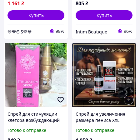
1 161
₴
805
₴
Купить
Купить
98%
96%
💛💙Є-S💛💙
Intim Boutique
Спрей для стимуляции
Спрей для увеличения
клетора возбуждающий
размера пениса XXL
SHIATSU Stimulation 30 мл
stabilizer SPRAY for Men
Готово к отправке
Готово к отправке
50 ml