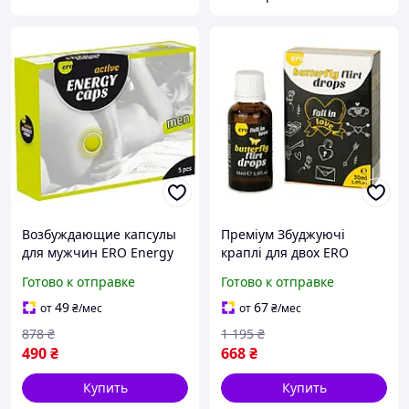
Возбуждающие капсулы
Преміум Збуджуючі
для мужчин ERO Energy
краплі для двох ERO
Caps, 5 шт в упаковке
Butterfly Flirt Drops, 30 мл,
Готово к отправке
Готово к отправке
Австрія
49
67
от
₴
/мес
от
₴
/мес
878
₴
1 195
₴
490
₴
668
₴
Купить
Купить