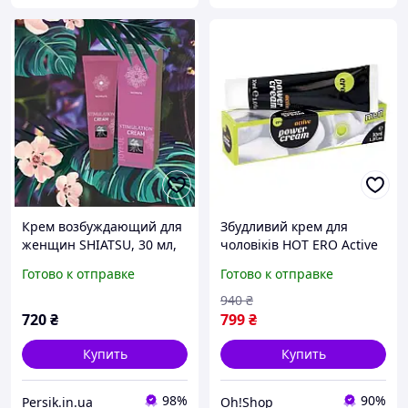
Крем возбуждающий для
Збудливий крем для
женщин SHIATSU, 30 мл,
чоловіків HOT ERO Active
Австрия, премиум
Power Cream, 30 мл
Готово к отправке
Готово к отправке
940
₴
720
₴
799
₴
Купить
Купить
98%
90%
Persik.in.ua
Oh!Shop