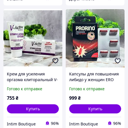
Крем для усиления
Капсулы для повышения
оргазма клиторальный V-
либидо у женщин ERO
activ Woman Stimulation
PRORINO black line Libido
Готово к отправке
Готово к отправке
Cream 50 мл
5 капсул
755
₴
999
₴
Купить
Купить
96%
96%
Intim Boutique
Intim Boutique