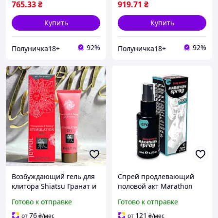
765
.33
₴
919
.71
₴
Купить
Купить
92%
92%
Полуничка18+
Полуничка18+
Возбуждающий гель для
Спрей продлевающий
клитора Shiatsu Гранат и
половой акт Marathon
Мускатный орех 30 мл
spray men long power
Готово к отправке
Готово к отправке
50ml (обновленная
формула) Оригинал
76
121
от
₴
/мес
от
₴
/мес