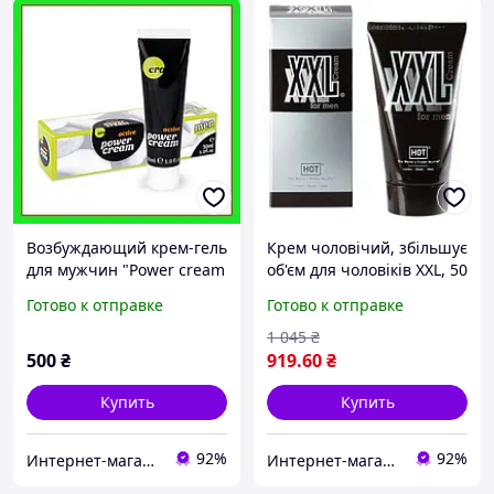
Возбуждающий крем-гель
Крем чоловічий, збільшує
для мужчин "Power cream
об'єм для чоловіків XXL, 50
active", 30 мл, Оригинал
мл, Австрія
Готово к отправке
Готово к отправке
100% Германия
1 045
₴
500
₴
919
.60
₴
Купить
Купить
92%
92%
Интернет-магазин "Просто"
Интернет-магазин "Просто"