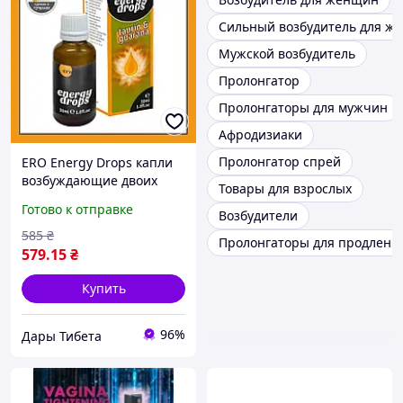
Сильный возбудитель для ж
Мужской возбудитель
Пролонгатор
Пролонгаторы для мужчин
Афродизиаки
Пролонгатор спрей
ERO Energy Drops капли
возбуждающие двоих
Товары для взрослых
гуарана таурин L-
Готово к отправке
Возбудители
аргинин для повышения
либидо 30 мл Германия
585
₴
Пролонгаторы для продления
579
.15
₴
Купить
96%
Дары Тибета