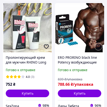
Пролонгирующий крем
ERO PRORINO black line
для мужчин RHINO Long
Potency возбуждающие
Power Cream 30ml
капсулы мужские
Готово к отправке
Готово к отправке
повышают либидо и
потенцию 5 капс.
4.0
(3)
839
₴/упаковка
премиум - серия
752
₴
788
.66
₴/упаковка
Германия
Купить
Купить
98%
96%
SexZona
Дары Тибета