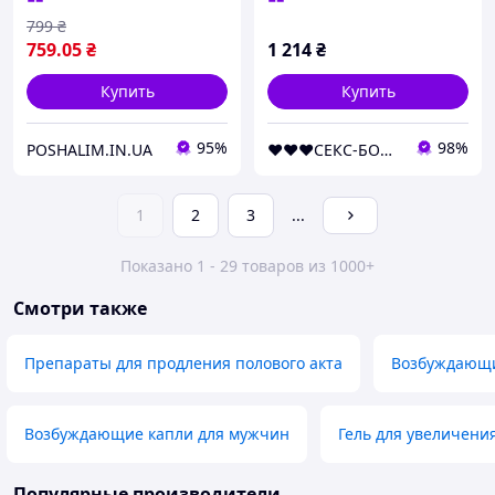
799
₴
759
.05
₴
1 214
₴
Купить
Купить
95%
98%
POSHALIM.IN.UA
❤️❤️❤️СЕКС-БОМБА❤️❤️❤️
1
2
3
...
Показано 1 - 29 товаров из 1000+
Смотри также
Препараты для продления полового акта
Возбуждающи
Возбуждающие капли для мужчин
Гель для увеличени
Популярные производители