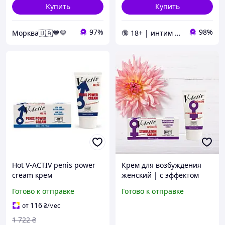
Купить
Купить
97%
98%
Морква🇺🇦💙💛
🔞 18+ | интим интернет-магазин 🍓
Hot V-ACTIV penis power
Крем для возбуждения
cream крем
женский | с эффектом
стимулирующий эрекцию
тепла V-ACTIV Stimulation
Готово к отправке
Готово к отправке
для мужчин мгновенный
Cream 50 мл
прилив крови к пенису 50
116
от
₴
/мес
мл Австрия
1 722
₴