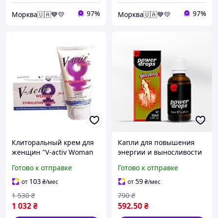
97%
97%
Морква🇺🇦💙💛
Морква🇺🇦💙💛
Клиторальный крем для
Капли для повышения
женщин "V-activ Woman
энергии и выносливости
Stimulation Cream", 50 мл,
для мужчин Ero Power
Готово к отправке
Готово к отправке
оригинал Германия
Drops Ginseng, 30 мл
103
59
от
₴
/мес
от
₴
/мес
1 530
₴
790
₴
1 032
₴
592
.50
₴