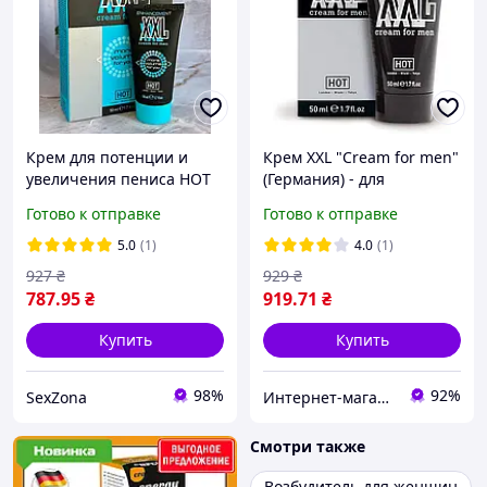
Крем для потенции и
Крем XXL "Cream for men"
увеличения пениса HOT
(Германия) - для
XXL Cream for men 50 мл
увеличения члена и
Готово к отправке
Готово к отправке
усиления потенции, 50
мл, TM HOT
5.0
(1)
4.0
(1)
927
₴
929
₴
787
.95
₴
919
.71
₴
Купить
Купить
98%
92%
SexZona
Интернет-магазин "Просто"
Смотри также
Возбудитель для женщин