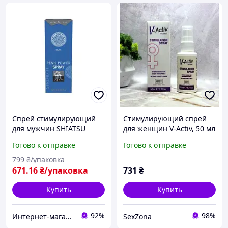
Спрей стимулирующий
Стимулирующий спрей
для мужчин SHIATSU
для женщин V-Activ, 50 мл
Power Spray, 30 мл,
Готово к отправке
Готово к отправке
Австрия
799
₴/упаковка
671
.16
₴/упаковка
731
₴
Купить
Купить
92%
98%
Интернет-магазин "Просто"
SexZona