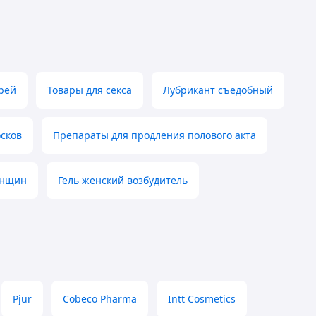
рей
Товары для секса
Лубрикант съедобный
осков
Препараты для продления полового акта
енщин
Гель женский возбудитель
Pjur
Cobeco Pharma
Intt Cosmetics