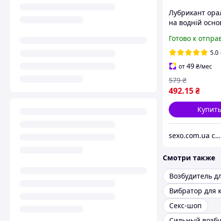
Лубрикант ора
на водній осно
System JO H2O
Готово к отпра
Shop Bubblegu
США
5.0
49
от
₴
/мес
579
₴
492
.15
₴
Купит
sexo.com.ua секс-шоп интернет-магазин
Смотри также
Вибратор для 
Секс-шоп