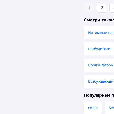
1
2
Смотри такж
Интимные гел
Возбудители
Пролонгаторы 
Возбуждающий
Популярные 
Orgie
Se