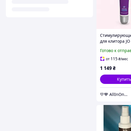
Стимулирующи
для клитора JO
COOLING (10 м
Готово к отпра
охлаждающий
115
от
₴
/мес
1 149
₴
Купит
💛💙 AllInOne - находи все необходимое в одном магазине!