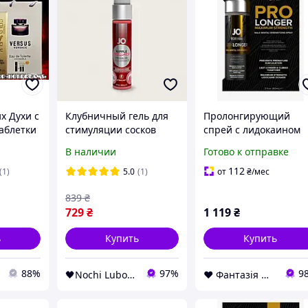
х Духи с
Клубничный гель для
Пролонгирующий
аблетки
стимуляции сосков
спрей с лидокаином
го
тепло-холод System JO
10% System JO
В наличии
Готово к отправке
Nipple Titillator
Prolonger Spray with
Strawberry (30 мл)
Lidocaine, 60 мл.
112
(1)
5.0
(1)
от
₴
/мес
839
₴
729
₴
1 119
₴
ь
Купить
Купить
88%
97%
9
🖤Nochi Lubovi🖤
❤ Фантазія ❤ Секс шоп інтернет магазин товарів для дорослих ❤ Анонімно