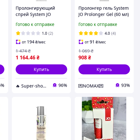
Пролонгирующий
Пролонгер гель System
спрей System JO
JO Prolonger Gel (60 мл)
Prolonger Spray with
с маслом перечной
Готово к отправке
Готово к отправке
Benzocaine 60 мл
мяты, гвоздичного
перца и пачули
1.0
(2)
4.0
(4)
(анонимно)
194
91
от
₴
/мес
от
₴
/мес
1 474
₴
1 069
₴
1 164
.46
₴
908
₴
Купить
Купить
6%
96%
93%
🔥 Super-shop 🔥 - Оптово-роздрібний магазин оригінальних товарів для краси та здоров'я
💌NOMAX💌