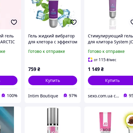
й гель
Гель жидкий вибратор
Стимулирующий гел
 ARCTIC
для клетора с эффектом
для клитора System J
л)
холода System JO
CHILL COOLING, 10 мл
вке
Готово к отправке
Готово к отправке
ARCTIC COOLING (10
мл)
115
от
₴
/мес
759
₴
1 149
₴
ь
Купить
Купить
100%
97%
9
Intim Boutique
sexo.com.ua секс-шоп интернет-магазин