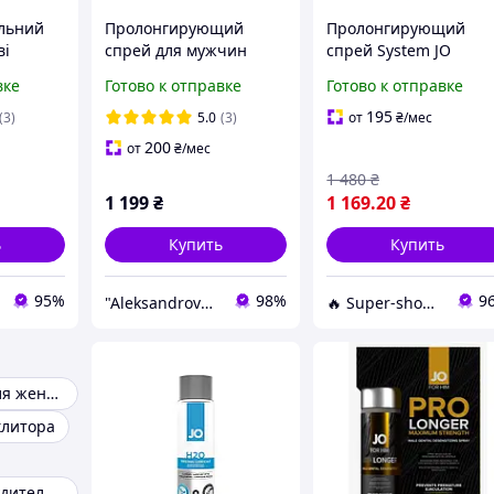
льний
Пролонгирующий
Пролонгирующий
ві
спрей для мужчин
спрей System JO
 Candy
System JO Prolonger
Prolonger Spray with
вке
Готово к отправке
Готово к отправке
m, 60мл,
Spray Мужской
Lidocaine (60 мл)
пролонгатор 60 мл
195
(3)
5.0
(3)
от
₴
/мес
"Aleksandrovna"
200
от
₴
/мес
1 480
₴
1 199
₴
1 169
.20
₴
ь
Купить
Купить
95%
98%
9
"Aleksandrovna"
🔥 Super-shop 🔥 - Оптово-роздрібний магазин оригінальних товарів для краси та здоров'я
Возбудитель для женщин
клитора
Сильный возбудитель для женщин