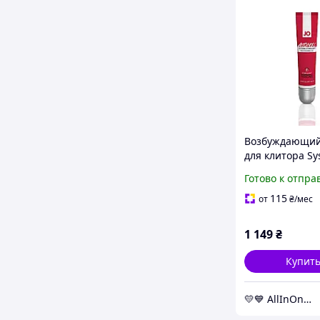
Возбуждающий
для клитора Sy
ATOMIC WARMI
Готово к отпра
мл) - магазин б
очередей AllI
115
от
₴
/мес
1 149
₴
Купит
💛💙 AllInOne - находи все необходимое в одном магазине!