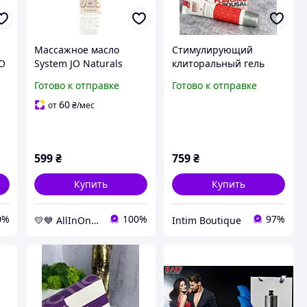
Массажное масло
Стимулирующий
JO
System JO Naturals
клиторальный гель
Massage Oil Lavender &
System JO Sweet Berry
Готово к отправке
Готово к отправке
Vanilla с эфирными
Heat (10 мл) США
маслам (120 мл)
60
от
₴
/мес
(EroShop)
599
₴
759
₴
Купить
Купить
0%
100%
97%
💛💙 AllInOne - находи все необходимое в одном магазине!
Intim Boutique