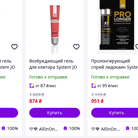
 гель
Возбуждающий гель
Пролонгирующий
stem JO
для клитора System JO
спрей лидокаин Syst
NG (10
WARM & BUZZY -
JO Prolonger Spray wi
вке
Готово к отправке
Готово к отправке
ез
ORIGINAL (10 мл)
Lidocaine 60 мл не
nOne
Папайя
содержит
87
95
от
₴
/мес
от
₴
/мес
минеральных масел
1 029
₴
1 119
₴
AllInOne
874
₴
951
₴
ь
Купить
Купить
100%
100%
10
💛💙 AllInOne - находи все необходимое в одном магазине!
💛💙 AllInOne - находи все необходимое в одном магазине!