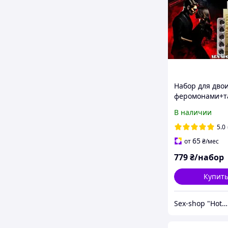
Набор для двои
феромонами+т
для длительно
В наличии
секса+женский
возбудитель
5.0
65
от
₴
/мес
779
₴/набор
Купит
Sex-shop "Hot Dreams"