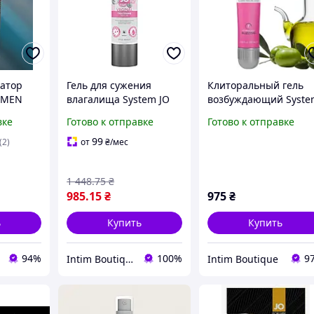
атор
Гель для сужения
Клиторальный гель
 MEN
влагалища System JO
возбуждающий Syste
едство
Vaginal Tightening
JO 12VOLT (10 мл) СШ
вке
Готово к отправке
Готово к отправке
Serum, 50 мл.
Оригинал, термін
100 мл
придатності до 02/20
99
(2)
от
₴
/мес
1 448
.75
₴
985
.15
₴
975
₴
ь
Купить
Купить
94%
100%
9
Intim Boutiqe 777Shop
Intim Boutique