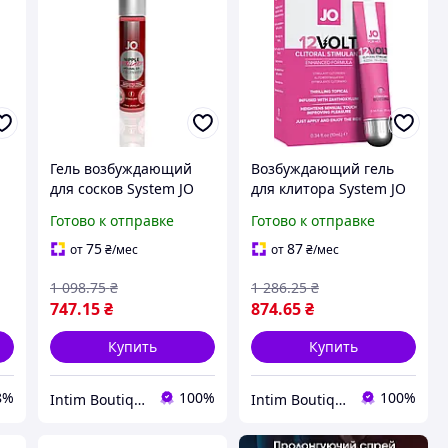
Гель возбуждающий
Возбуждающий гель
для сосков System JO
для клитора System JO
NIPPLE TITILLATOR
12VOLT, 10 мл
Готово к отправке
Готово к отправке
STRAWBERRY (30 мл)
75
87
от
₴
/мес
от
₴
/мес
1 098
.75
₴
1 286
.25
₴
747
.15
₴
874
.65
₴
Купить
Купить
8%
100%
100%
Intim Boutiqe 777Shop
Intim Boutiqe 777Shop