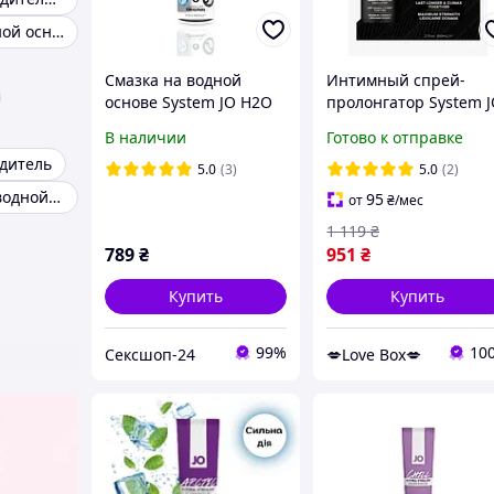
Смазка на водной основе
Смазка на водной
Интимный спрей-
основе System JO H2O
пролонгатор System 
ORIGINAL (120 мл)
Prolonger Spray with
В наличии
Готово к отправке
маслянистая и гладкая,
Lidocaine (60 мл)
дитель
растительный
5.0
(3)
5.0
(2)
глицерин
Лубрикант на водной основе
95
от
₴
/мес
1 119
₴
789
₴
951
₴
Купить
Купить
99%
10
Сексшоп-24
💋Love Box💋