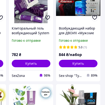
ь
Клиторальный гель
Возбуждающий набор
O
возбуждающий System
для ДВОИХ «Мужские
.
JO ARCTIC COOLING (10
духи с феромонами+
Готово к отправке
Готово к отправке
мл)
таблетки для долгого
секса+WomanV в
5.0
(1)
каплях»
782
₴
844
₴/набор
Купить
Купить
5%
98%
89%
SexZona
Sex-shop "Tyda & Syda"