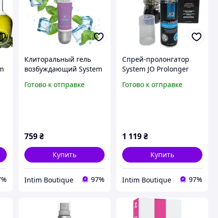
Клиторальный гель
Спрей-пролонгатор
m
возбуждающий System
System JO Prolonger
А,
JO Chill Cooling 10 мл
Spray with Benzocaine
Готово к отправке
Готово к отправке
США, Оригинал
(60 мл) |
26
Пролонгирующее
средство для мужчин
759
₴
1 119
₴
Купить
Купить
7%
97%
97%
Intim Boutique
Intim Boutique