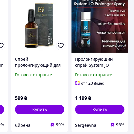
Спрей
Пролонгирующий
em
пролонгирующий для
спрей System JO
th
мужчин BRAVE BOSS
Prolonger Spray with
Готово к отправке
Готово к отправке
Original spray, 50 ml
Benzocaine (60 мл)
120
от
₴
/мес
599
₴
1 199
₴
Купить
Купить
0%
99%
96%
Єйрена
Sergeevna