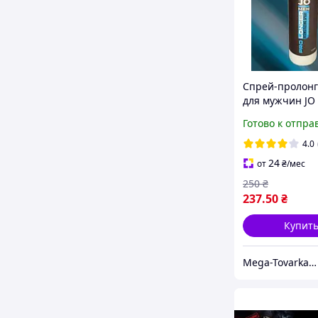
Спрей-пролонг
для мужчин JO
PROLONGER, ср
Готово к отпра
для продления
полового акта 
4.0
24
от
₴
/мес
250
₴
237
.50
₴
Купит
Mega-Tovarka📦💙💛