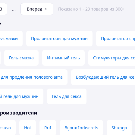
3
...
Вперед
Показано 1 - 29 товаров из 300+
е
ь-смазки
Пролонгаторы для мужчин
Пролонгатор сп
Гель-смазка
Интимный гель
Стимуляторы для с
для продления полового акта
Возбуждающий гель для ж
 гель для мужчин
Гель для секса
производители
nsuva
Hot
Ruf
Bijoux Indiscrets
Shunga