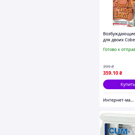
Возбуждающие
для двоих Cobe
Spanish Drops 
Готово к отпра
ml
399
₴
359
.10
₴
Купит
Интернет-магазин "Просто"