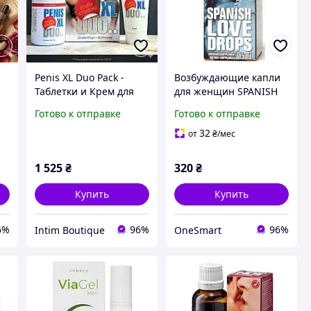
Penis XL Duo Pack -
Возбуждающие капли
Таблетки и Крем для
для женщин SPANISH
мужской силы |
LOVE DROPS LAVETRA
Готово к отправке
Готово к отправке
|
Синергия для роста и
(15 ml)
потенции
32
от
₴
/мес
1 525
₴
320
₴
Купить
Купить
6%
96%
96%
Intim Boutique
OneSmart