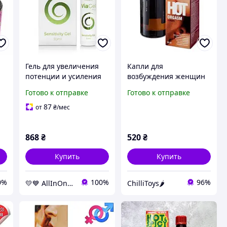
и
Гель для увеличения
Капли для
потенции и усиления
возбуждения женщин
эрекции с
и мужчин, Афродизиак
Готово к отправке
Готово к отправке
охлаждающим и
для повышения
согревающим
потенции и женского
87
от
₴
/мес
эффектом (30 мл)
либидо (30 мл)
868
₴
520
₴
Купить
Купить
0%
100%
96%
💛💙 AllInOne - находи все необходимое в одном магазине!
ChilliToys🌶️