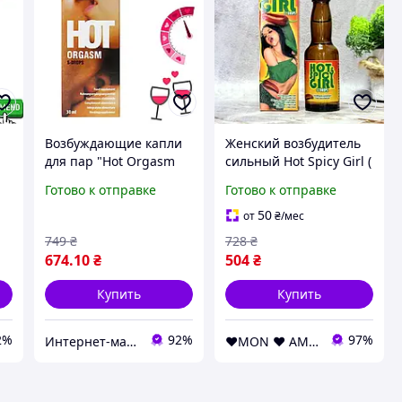
и
Возбуждающие капли
Женский возбудитель
для пар "Hot Orgasm
сильный Hot Spicy Girl (
5
Erotic Drops" 30 мл,
20 ml )
Готово к отправке
Готово к отправке
Нидерланды
50
от
₴
/мес
749
₴
728
₴
674
.10
₴
504
₴
Купить
Купить
2%
92%
97%
Интернет-магазин "Просто"
❤️MON ❤️ AMOUR❤️