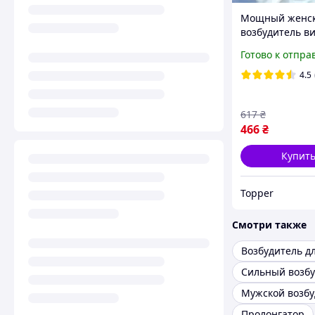
Мощный женс
возбудитель ви
каплях Оригин
Готово к отпра
«Spanische Fly 
Шпанская муш
4.5
Сильное желан
617
₴
466
₴
Купит
Topper
Смотри также
Мужской возбу
Пролонгатор