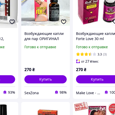
Возбуждающие капли
Возбуждающие капл
2,
для пар ОРИГИНАЛ
Forte Love 30 ml
и
Spanish Fly Violet,15 ml,
вке
Готово к отправке
Готово к отправке
ый
Нидерланды
3.3
(3)
ества
27
от
₴
/мес
сул)
270
₴
270
₴
ь
Купить
Купить
93%
98%
10
SexZona
Make Love - интим бутик