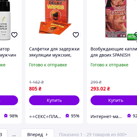
атор
Салфетки для задержки
Возбуждающие капл
 мужчин
эякуляции мужские,
для двоих SPANISH
ржки
одноразовые, 6 шт по 2
INSTANT PLEASURE ( 1
вке
Готово к отправке
Готово к отправке
мл
ml ) Нидерланды
1 162
₴
299
₴
805
₴
293
.02
₴
ь
Купить
Купить
98%
95%
9
⭐️⭐️СЕКС⭐️ПЛАНЕТА⭐️⭐️
Интернет-магазин "Просто"
3
...
Вперед
Показано 1 - 29 товаров из 600+