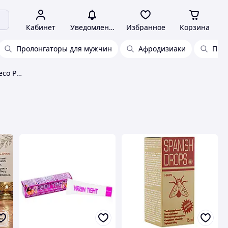
Кабинет
Уведомления
Избранное
Корзина
Пролонгаторы для мужчин
Афродизиаки
Про
Возбуждающие средства Cobeco Pharma