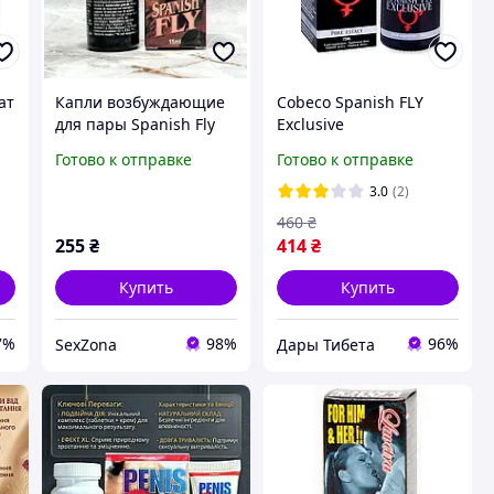
ат
Капли возбуждающие
Cobeco Spanish FLY
для пары Spanish Fly
Exclusive
RED 15 ml
возбуждающие капли
Готово к отправке
Готово к отправке
для девушек женская
60
виагра на натуральной
3.0
(2)
основе 15 ml
460
₴
Нидерланды
255
₴
414
₴
Купить
Купить
7%
98%
96%
SexZona
Дары Тибета