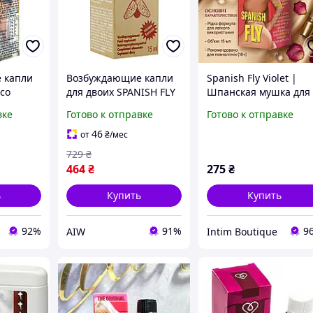
 капли
Возбуждающие капли
Spanish Fly Violet |
co
для двоих SPANISH FLY
Шпанская мушка для
Extra 30
GOLD, Нидерланды, 15
мужчин и женщин 15
вке
Готово к отправке
Готово к отправке
мл
мл | Капли для секса 
Для пары |
46
от
₴
/мес
Нидерланды
729
₴
464
₴
275
₴
ь
Купить
Купить
92%
91%
9
AIW
Intim Boutique