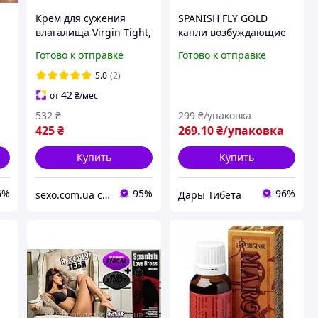
Крем для сужения
SPANISH FLY GOLD
влагалища Virgin Tight,
капли возбуждающие
30 мл
женские содержит
Готово к отправке
Готово к отправке
|
витамины и железо,
кремний, белок,
5.0
(2)
магний, калий и
42
от
₴
/мес
кальций 15 мл
532
₴
299
₴/упаковка
425
₴
269
.10
₴/упаковка
Купить
Купить
6%
95%
96%
sexo.com.ua секс-шоп интернет-магазин
Дары Тибета