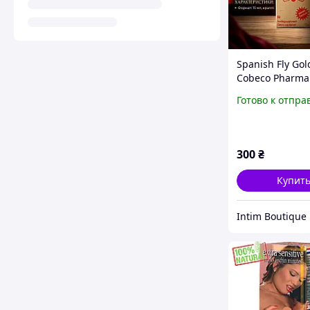
Spanish Fly Gol
Cobeco Pharma
для усиления 
Готово к отпра
чувствительно
(Нидерланды)
300
₴
Купит
Intim Boutique