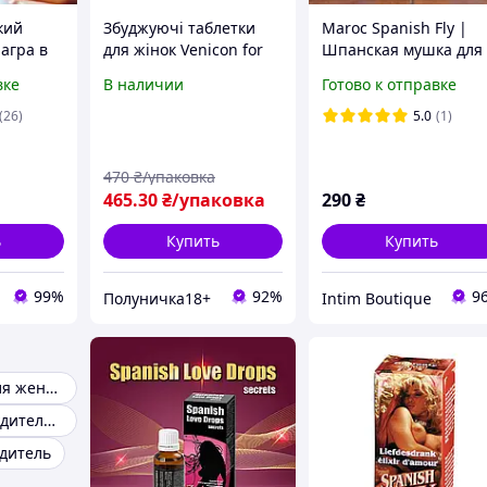
кий
Збуджуючі таблетки
Maroc Spanish Fly |
агра в
для жінок Venicon for
Шпанская мушка для
ал
Women EU 4 шт,
мужчин и женщин 15
вке
В наличии
Готово к отправке
/
преміум, Нідерланди
мл | Капли для секса 
ка»
Для пары |
(26)
5.0
(1)
ие секса
Нидерланды
470
₴/упаковка
465
.30
₴/упаковка
290
₴
ь
Купить
Купить
99%
92%
9
Полуничка18+
Intim Boutique
Возбудитель для женщин
Сильный возбудитель для женщин
дитель