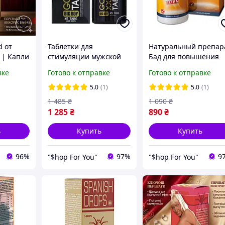
d от
Таблетки для
Натуральный препар
 | Капли
стимуляции мужской
Бад для повышения
либидо и
силы Big Boy Golden
потенции, усиления
вке
Готово к отправке
Готово к отправке
сти
XXL, 45шт 18+
эрекции и оргазма,
витамины группы В (
5.0
(1)
5.0
(1)
таблеток)
1 485
₴
1 090
₴
1 285
₴
890
₴
ь
Купить
Купить
96%
97%
9
"$hop For You"
"$hop For You"