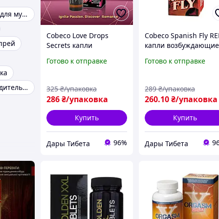
Пролонгаторы для мужчин
Cobeco Love Drops
Cobeco Spanish Fly R
прей
Secrets капли
капли возбуждающи
возбуждающие
афродизиак
Готово к отправке
Готово к отправке
стимулируют
усиливающий
ка
сексуальную
сексуальное желание
продуктивность,
15 ml Нидерланды
Женский возбудитель капли
325
₴/упаковка
289
₴/упаковка
содержат L-аргинин и
286
₴/упаковка
260
.10
₴/упаковка
витамин С 30 ml
Купить
Купить
96%
9
Дары Тибета
Дары Тибета