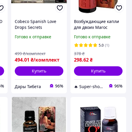
ED
Cobeco Spanish Love
Возбуждающие капли
е
Drops Secrets
для двоих Maroc
возбудитель женский с
Spanish Fly ( 15 ml )
Готово к отправке
Готово к отправке
мощным составом
капли 30 мл и 2
5.0
(1)
пробника для двоих
499
₴/комплект
378
₴
таблетки
494
.01
₴/комплект
298
.62
₴
Купить
Купить
6%
96%
96%
Дары Тибета
🔥 Super-shop 🔥 - Оптово-роздрібний магазин оригінальних товарів для краси та здоров'я