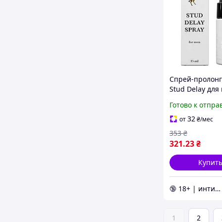
Спрей-пролонг
Stud Delay для
15ml для заде
Готово к отпра
эякуляции и
увеличения
32
от
₴
/мес
удовольствия
353
₴
321
.23
₴
Купит
🔞 18+ | интим интернет-магазин 🍓
1
2