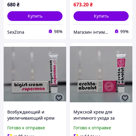
680
₴
673
.20
₴
Купить
Купить
98%
99%
SexZona
Магазин інтимних товарів 💞"Kleopatra"💞
Возбуждающий и
Мужской крем для
увеличивающий крем
интимного ухода за
для мужчин INVERMA
половым членом
Готово к отправке
Готово к отправке
Bigist-Cream Superman,
INVERMA Erekta-Absolut,