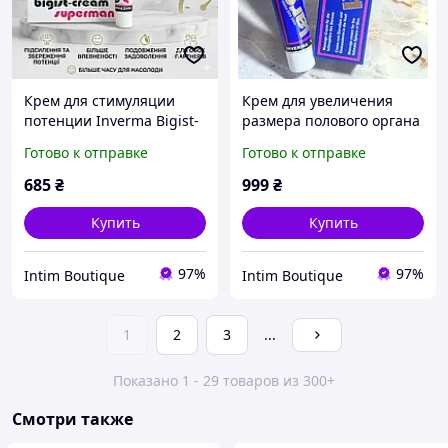
Крем для стимуляции
Крем для увеличения
потенции Inverma Bigist-
размера полового органа
Cream Superman 18 мл
у мужчин INVERMA Largo
Готово к отправке
Готово к отправке
Special 40 мл
685
₴
999
₴
Купить
Купить
97%
97%
Intim Boutique
Intim Boutique
1
2
3
...
Показано 1 - 29 товаров из 300+
Смотри также