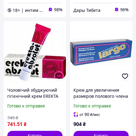
98%
96%
🔞 18+ | интим интернет-магазин 🍓
Дары Тибета
Чоловічий збуджуючий
Крем для увеличения
гігієнічний крем EREKTA
размеров полового члена
ABSOLUT, 18 мл, Германія
LARGO SPECIAL
Готово к отправке
Готово к отправке
COSMETIC, 40 мл.
90
от
₴
/мес
749
₴
741
.51
₴
904
₴
Купить
Купить