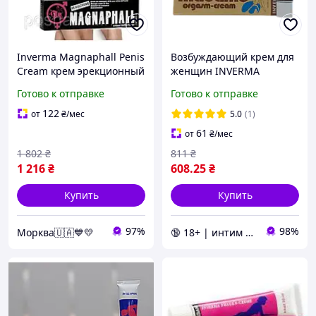
Inverma Magnaphall Penis
Возбуждающий крем для
Cream крем эрекционный
женщин INVERMA
для увеличения члена
Madame Orgasm-Cream
Готово к отправке
Готово к отправке
мужской с экстрактом
нежный уход и
перца чили 45 ml
чувственное
122
от
₴
/мес
5.0
(1)
Германия
удовольствие, 18 мл
61
от
₴
/мес
1 802
₴
811
₴
1 216
₴
608
.25
₴
Купить
Купить
97%
98%
Морква🇺🇦💙💛
🔞 18+ | интим интернет-магазин 🍓