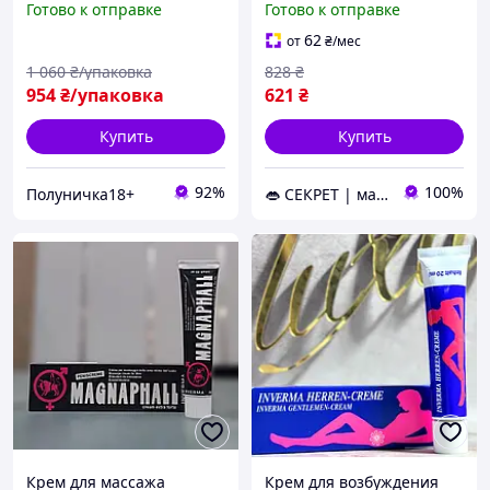
Готово к отправке
Готово к отправке
Германия
Prompt, 13 мл
62
от
₴
/мес
1 060
₴/упаковка
828
₴
954
₴/упаковка
621
₴
Купить
Купить
92%
100%
Полуничка18+
👄 СЕКРЕТ | магазин интимных товаров 🍓
Крем для массажа
Крем для возбуждения