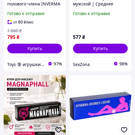
полового члена INVERMA
мужской | Среднее
Magnaphall, 45 мл
средство для потенции
Готово к отправке
Готово к отправке
Inverma Herren Creme 20
ml
80
от
₴
/мес
1 060
₴
795
₴
577
₴
Купить
Купить
97%
98%
Toys 🔞 игрушки для взрослых
SexZona