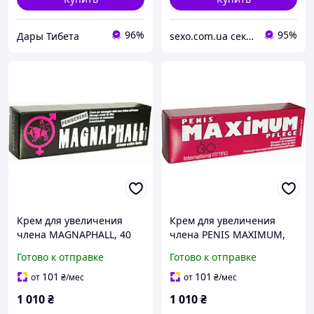
96%
95%
Дары Тибета
sexo.com.ua секс-шоп интернет-магазин
Крем для увеличения
Крем для увеличения
члена MAGNAPHALL, 40
члена PENIS MAXIMUM,
мл.
40 мл.
Готово к отправке
Готово к отправке
101
101
от
₴
/мес
от
₴
/мес
1 010
₴
1 010
₴