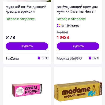
Мужской возбуждающий
Возбуждающий крем для
крем для эрекции
мужчин Inverma Herren
Peniscreme Magnaphall
creme, 20 мл
Готово к отправке
Готово к отправке
45 мл | Немецкое
качество Inverma
104
от
₴
/мес
1 549
₴
617
₴
1 045
₴
Купить
Купить
98%
97%
SexZona
Морква🇺🇦💙💛