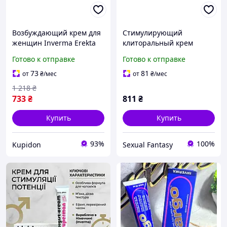
Возбуждающий крем для
Стимулирующий
женщин Inverma Erekta
клиторальный крем
prompt 13 ml AllInOne -
INVERMA Madame
Готово к отправке
Готово к отправке
market-without-queues-
Orgasm Cream 18 ml
Love&Life -online-
73
81
от
₴
/мес
от
₴
/мес
multimarket-
1 218
₴
733
₴
811
₴
Купить
Купить
93%
100%
Kupidon
Sexual Fantasy