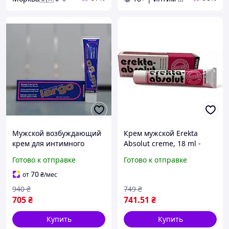
Мужской возбуждающий
Крем мужской Erekta
крем для интимного
Absolut creme, 18 ml -
ухода INVERMA Largo, 40
Увеличивает
Готово к отправке
Готово к отправке
мл уход и укрепление
чувствительность и
эрекцию. Германия
70
от
₴
/мес
940
₴
749
₴
705
₴
741
.51
₴
Купить
Купить