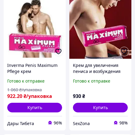
Inverma Penis Maximum
Крем для увеличения
Pflege крем
пениса и возбуждения
возбуждающий мужской
Inverma Penis Maximum
Готово к отправке
Готово к отправке
увеличение
45 ml
чуствительности
1 060
₴/упаковка
нейтрализует запах 45 ml
922
.20
₴/упаковка
930
₴
Германия
Купить
Купить
96%
98%
Дары Тибета
SexZona