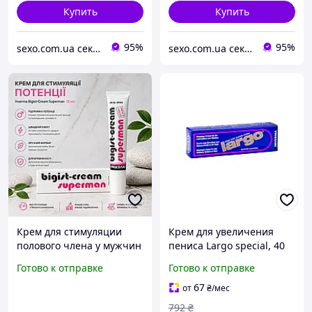
Купить
Купить
95%
95%
sexo.com.ua секс-шоп интернет-магазин
sexo.com.ua секс-шоп интернет-магазин
Крем для стимуляции
Крем для увеличения
полового члена у мужчин
пениса Largo special, 40
Bigist Cream Supermen,
ml, оригинал Inverma,
Готово к отправке
Готово к отправке
18 ml Германия
Германия Эксклюзив
67
от
₴
/мес
792
₴