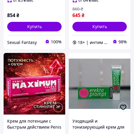
18 мл интенсивный уход
18 мл
85
64
от
₴
/мес
от
₴
/мес
и массаж
860
₴
854
₴
645
₴
Купить
Купить
100%
98%
Sexual Fantasy
🔞 18+ | интим интернет-магазин 🍓
Крем для потенции с
Уходящий и
быстрым действием Penis
тонизирующий крем для
Maximum Inverma 45 мл
мужчин INVERMA Erekta