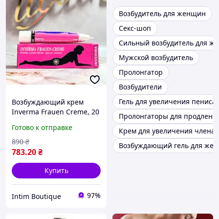
Возбудитель для женщин
Секс-шоп
Сильный возбудитель для ж
Мужской возбудитель
Пролонгатор
Возбудители
Гель для увеличения пениса
Возбуждающий крем
Inverma Frauen Creme, 20
Пролонгаторы для продления
ml, Германия - для
Готово к отправке
Крем для увеличения члена
стимуляции эрогенных
зон женщины.
890
₴
Возбуждающий гель для же
783
.20
₴
Купить
97%
Intim Boutique