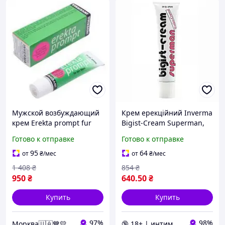
Мужской возбуждающий
Крем ерекційний Inverma
крем Erekta prompt fur
Bigist-Cream Superman,
den Mann, 13 мл.
18 мл Inverma Германия
Готово к отправке
Готово к отправке
95
64
от
₴
/мес
от
₴
/мес
1 408
₴
854
₴
950
₴
640
.50
₴
Купить
Купить
97%
98%
Морква🇺🇦💙💛
🔞 18+ | интим интернет-магазин 🍓