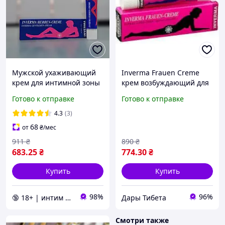
Мужской ухаживающий
Inverma Frauen Creme
крем для интимной зоны
крем возбуждающий для
INVERMA Herren-Creme,
клитора повышает
Готово к отправке
Готово к отправке
20 мл
чувствительность
клитора и половых губ 20
4.3
(3)
ml Германия
68
от
₴
/мес
911
₴
890
₴
683
.25
₴
774
.30
₴
Купить
Купить
98%
96%
🔞 18+ | интим интернет-магазин 🍓
Дары Тибета
Смотри также