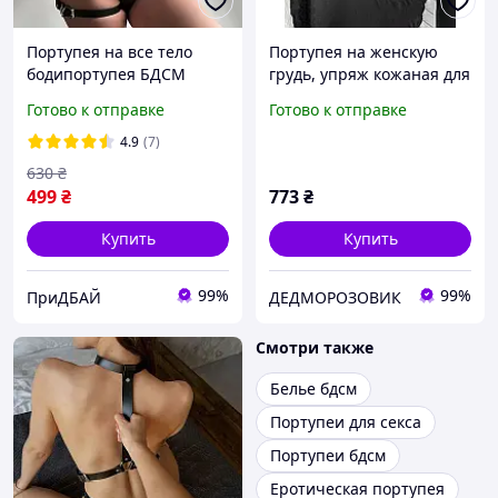
Портупея на все тело
Портупея на женскую
бодипортупея БДСМ
грудь, упряж кожаная для
портупея сексуальная
ролевых игр и косплея
Готово к отправке
Готово к отправке
портупея бандажная
портупея для ролевых
4.9
(7)
игр черная
630
₴
499
₴
773
₴
Купить
Купить
99%
99%
ПриДБАЙ
ДЕДМОРОЗОВИК
Смотри также
Белье бдсм
Портупеи для секса
Портупеи бдсм
Еротическая портупея