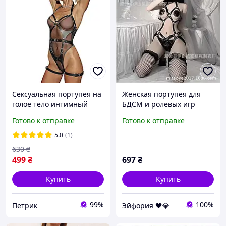
Сексуальная портупея на
Женская портупея для
голое тело интимный
БДСМ и ролевых игр
женский аксессуар БДСМ
эротический аксессуар с
Готово к отправке
Готово к отправке
из эко-кожи с
регулируемыми ремнями
регулировкой размера
5.0
(1)
черный
630
₴
499
₴
697
₴
Купить
Купить
99%
100%
Петрик
Эйфория 🖤💎