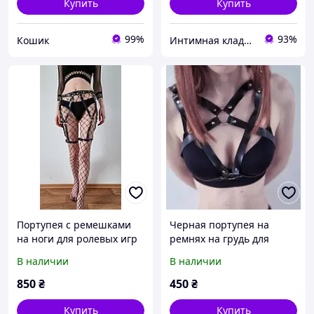
Купить
Купить
99%
93%
Кошик
Интимная кладовая
Портупея с ремешками
Черная портупея на
на ноги для ролевых игр
ремнях на грудь для
ролевых игр
В наличии
В наличии
850
₴
450
₴
Купить
Купить