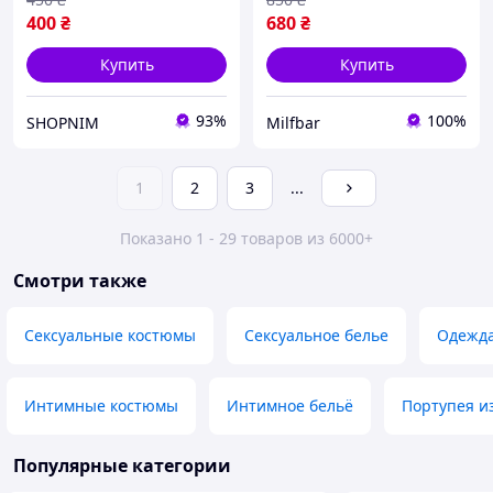
400
₴
680
₴
Купить
Купить
93%
100%
SHOPNIM
Milfbar
1
2
3
...
Показано 1 - 29 товаров из 6000+
Смотри также
Сексуальные костюмы
Сексуальное белье
Одежда
Интимные костюмы
Интимное бельё
Портупея из
Популярные категории