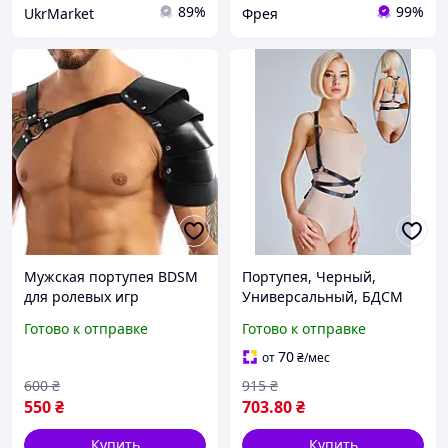
89%
99%
UkrMarket
Фрея
Мужская портупея BDSM
Портупея, Черный,
для ролевых игр
Универсальный, БДСМ
стильная кожаная
аксессуар для взрослых,
Готово к отправке
Готово к отправке
портупея для мужчин
товар для бондажа и
аксессуар для BDSM
ролевых игр, интимная
70
от
₴
/мес
секс-игрушка
600
₴
915
₴
550
₴
703
.80
₴
Купить
Купить