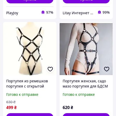
97%
99%
PlayJoy
Litay Интернет магазин
Портупея из ремешков
Портупея женская, садо
портупея с открытой
мазо портупея для БДСМ
грудью портупея на голое
игр, фетиш набор,
Готово к отправке
Готово к отправке
тело портупея
комплект для ролевых
соблазнительная
игр в сексе
630
₴
499
₴
620
₴