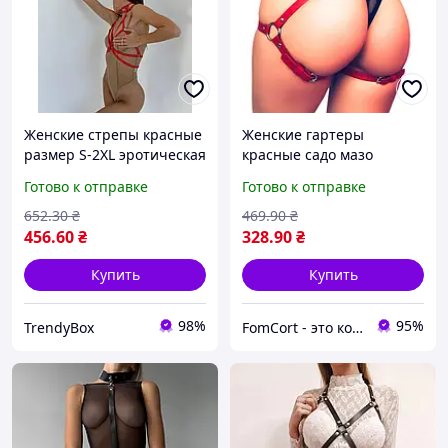
Женские стрепы красные
Женские гартеры
размер S-2XL эротическая
красные садо мазо
портупея на тело
портупея на бедра
Готово к отправке
Готово к отправке
аксессуар для ролевых
эротическое белье
игр женское белье box2
аксессуар для ролевых
652
.30
₴
469
.90
₴
игр кожаные
456
.60
₴
328
.90
₴
Купить
Купить
98%
95%
TrendyBox
FomCort - это комфортно!