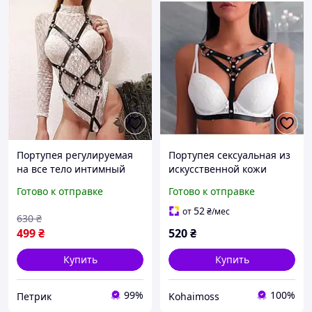
Портупея регулируемая
Портупея сексуальная из
на все тело интимный
искусственной кожи
женский аксессуар БДСМ
размер M Черный для
Готово к отправке
Готово к отправке
из эко-кожи черный
ролевых игр
52
от
₴
/мес
630
₴
499
₴
520
₴
Купить
Купить
99%
100%
Петрик
Kohaimoss