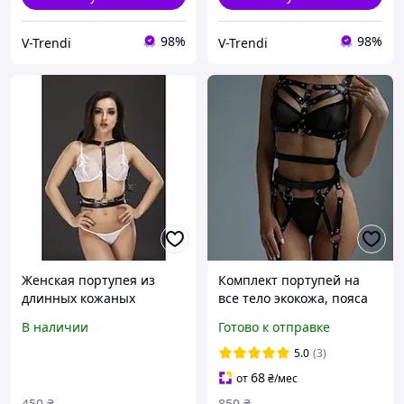
98%
98%
V-Trendi
V-Trendi
Женская портупея из
Комплект портупей на
длинных кожаных
все тело экокожа, пояса
ремней на тело с
ремни гартеры, портупея
В наличии
Готово к отправке
заклепками и кольцами,
на ножки и портупея на
бондажный нательный
грудь XS/L
5.0
(3)
ремень
68
от
₴
/мес
450
₴
850
₴