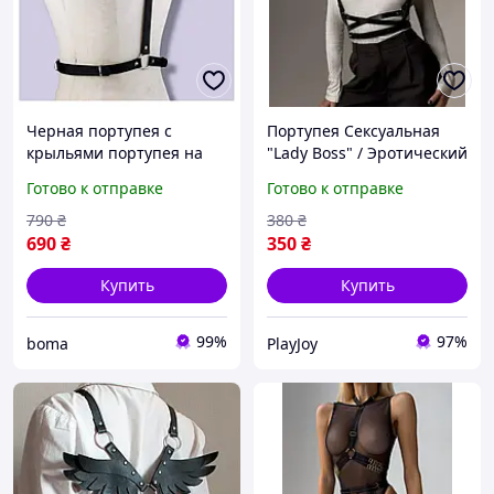
Черная портупея с
Портупея Сексуальная
крыльями портупея на
"Lady Boss" / Эротический
тело с ремешком ремень
Наряд для Ролевых Игр /
Готово к отправке
Готово к отправке
фэнтези аниме стиль
Стильный Декор на
портупея для косплея
Платье и Тело
790
₴
380
₴
690
₴
350
₴
Купить
Купить
99%
97%
boma
PlayJoy