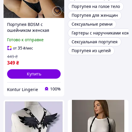
Портупея на голое тело
Портупея для женщин
Сексуальные ремни
Портупея BDSM с
ошейником женская
Гартеры с наручниками кожа
черная Харнес ремешки
Готово к отправке
Сексуальная портупея
на тело для ролевых игр
и эротического белья
35
от
₴
/мес
Портупея из цепей
449
₴
349
₴
Купить
100%
Kontur Lingerie