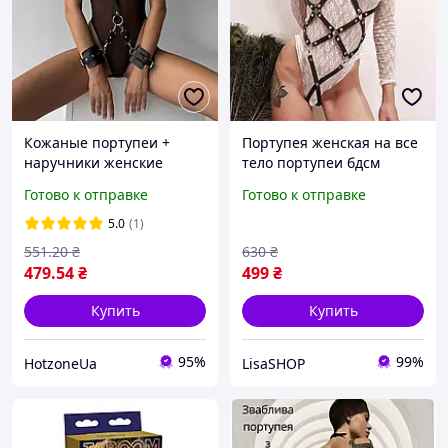
Кожаные портупеи +
Портупея женская на все
наручники женские
тело портупеи бдсм
БДСМ черный для
интимная портупея
Готово к отправке
Готово к отправке
ролевых игр
регулируемая женская
портупея
5.0
(1)
551
.20
₴
630
₴
479
.54
₴
499
₴
Купить
Купить
95%
99%
HotzoneUa
LisaSHOP