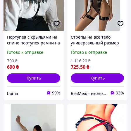
Портупея с крыльями на
Стрепы на все тело
спине портупея ремни на
универсальный размер
тело регулируемая
портупея женская
Готово к отправке
Готово к отправке
портупея готический
эротическое белье
стиль декоративная
аксессуары для ролевых
790
₴
1 116
.20
₴
портупея дарк эстетика
игр черные
690
₴
725
.50
₴
Купить
Купить
99%
93%
boma
БезМеж - економія поруч!