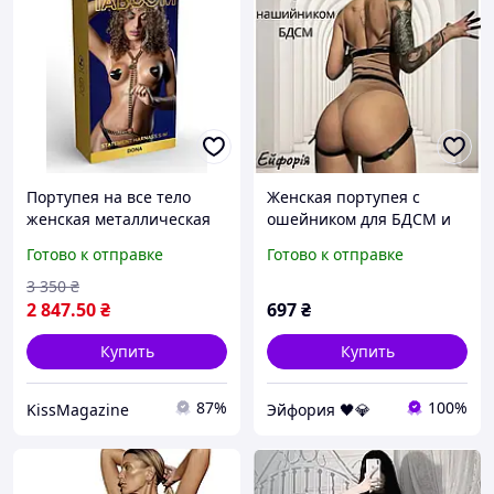
Портупея на все тело
Женская портупея с
женская металлическая
ошейником для БДСМ и
золотая Taboom DONA
ролевых игр эротический
Готово к отправке
Готово к отправке
Talla
аксессуар с
регулируемыми ремнями
3 350
₴
2 847
.50
₴
697
₴
Купить
Купить
87%
100%
KissMagazine
Эйфория 🖤💎