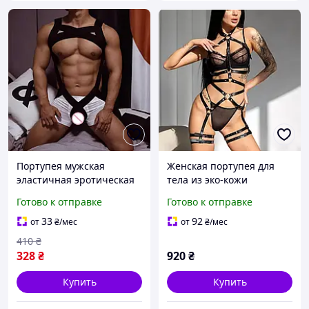
Портупея мужская
Женская портупея для
эластичная эротическая
тела из эко-кожи
сбруя на все тело
Готово к отправке
Готово к отправке
аксессуар для ролевых
игр секс игрушки для
33
92
от
₴
/мес
от
₴
/мес
мужчин
410
₴
328
₴
920
₴
Купить
Купить