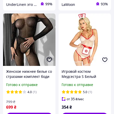
99%
93%
UnderLinen это оптово-розничный интернет-магазин эротического белья.
LaMoon
Женское нижнее белье со
Игровой костюм
стразами комплект боди
Медсестра S Белый
со стразами и колготки со
Готово к отправке
Готово к отправке
свободным доступом XL
черный
4.0
(1)
5.0
(1)
35
от
₴
/мес
799
₴
699
₴
354
₴