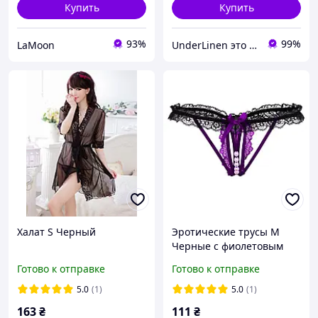
Купить
Купить
93%
99%
LaMoon
UnderLinen это оптово-розничный интернет-магазин эротического белья.
Халат S Черный
Эротические трусы M
Черные с фиолетовым
Готово к отправке
Готово к отправке
5.0
(1)
5.0
(1)
163
₴
111
₴