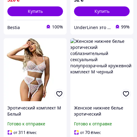
Купить
Купить
100%
99%
Bestia
UnderLinen это оптово-розничный интернет-магазин эротического белья.
Эротический комплект M
Женское нижнее белье
Белый
эротический
соблазнительный
Готово к отправке
Готово к отправке
сексуальный
полупрозрачный
311
70
от
₴
/мес
от
₴
/мес