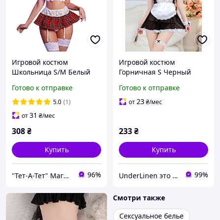
Игровой костюм
Игровой костюм
Школьница S/M Белый
Горничная S Черный
Готово к отправке
Готово к отправке
23
5.0
(1)
от
₴
/мес
31
от
₴
/мес
308
₴
233
₴
Купить
Купить
96%
99%
"Тет-А-Тет" Магазин белья и тайных желаний
UnderLinen это оптово-розничный интернет-магазин эротического белья.
Смотри также
Сексуальное белье