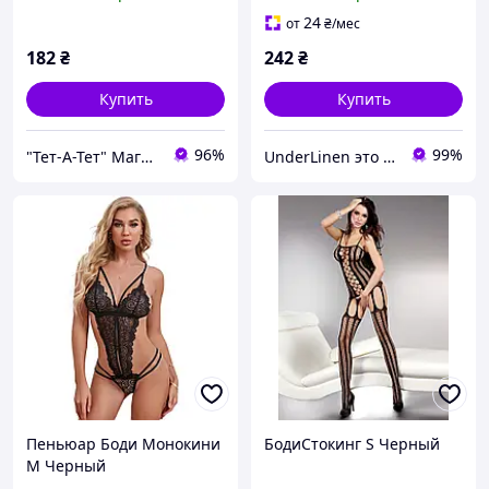
трусики со свободным
доступом
24
от
₴
/мес
182
₴
242
₴
Купить
Купить
96%
99%
"Тет-А-Тет" Магазин белья и тайных желаний
UnderLinen это оптово-розничный интернет-магазин эротического белья.
Пеньюар Боди Монокини
БодиСтокинг S Черный
M Черный