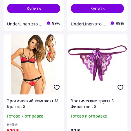
Купить
Купить
99%
99%
UnderLinen это оптово-розничный интернет-магазин эротического белья.
UnderLinen это оптово-розничный интернет-магазин эротического белья.
Эротический комплект M
Эротические трусы S
Красный
Фиолетовый
Готово к отправке
Готово к отправке
650
₴
520
₴
32
₴