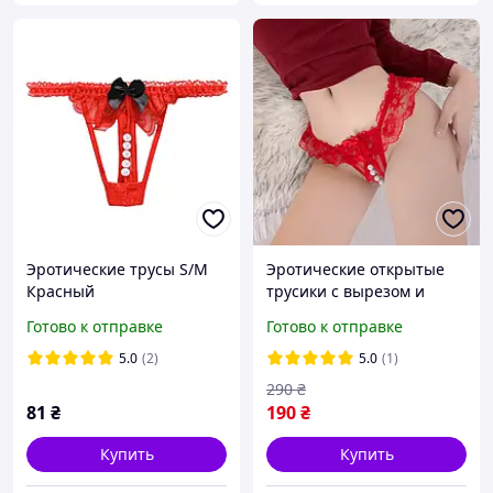
Эротические трусы S/M
Эротические открытые
Красный
трусики с вырезом и
жемчугом S красные
Готово к отправке
Готово к отправке
трусики со свободным
доступом
5.0
(2)
5.0
(1)
290
₴
81
₴
190
₴
Купить
Купить