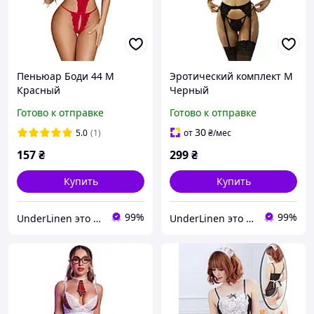
Пеньюар Боди 44 M
Эротический комплект M
Красный
Черный
Готово к отправке
Готово к отправке
30
5.0
(1)
от
₴
/мес
157
₴
299
₴
Купить
Купить
99%
99%
UnderLinen это оптово-розничный интернет-магазин эротического белья.
UnderLinen это оптово-розничный интернет-магазин эротического белья.