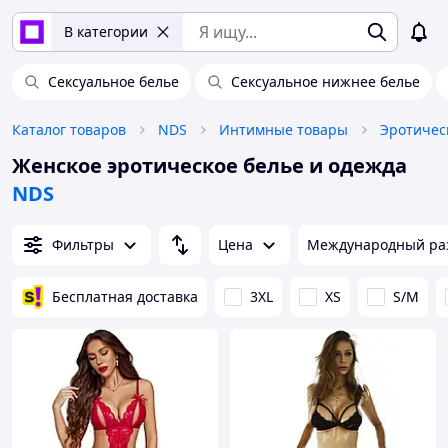
В категории
Сексуальное белье
Сексуальное нижнее белье
Каталог товаров
NDS
Интимные товары
Эротичес
Женское эротическое белье и одежда
NDS
Фильтры
Цена
Международный ра
Бесплатная доставка
3XL
XS
S/M