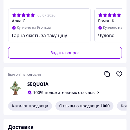
Универсальный размер Объем талии 70-105 см
(регулируется под фигуру)
05.07.2026
12.
Алла С.
Роман К.
Куплено на Prom.ua
Куплено на Pro
Гарна якість за таку ціну
Чудово
Задать вопрос
Был online:
сегодня
SEQUOIA
100% положительных отзывов
Каталог продавца
Отзывы о продавце
1000
Кон
Доставка