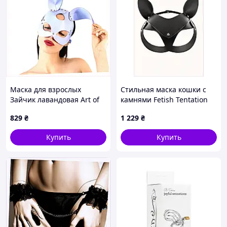
Маска для взрослых
Стильная маска кошки с
Зайчик лавандовая Art of
камнями Fetish Tentation
Sex, B87H51271
SO4661, 272884H1KH
829
₴
1 229
₴
Купить
Купить