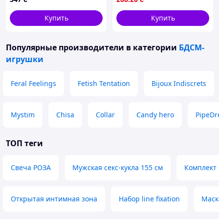
товар для бондажа
Купить
Купить
Популярные производители
в категории
БДСМ-
игрушки
Feral Feelings
Fetish Tentation
Bijoux Indiscrets
Mystim
Chisa
Collar
Candy hero
PipeD
ТОП теги
Свеча РОЗА
Мужская секс-кукла 155 см
Комплект 
Открытая интимная зона
Набор line fixation
Маск