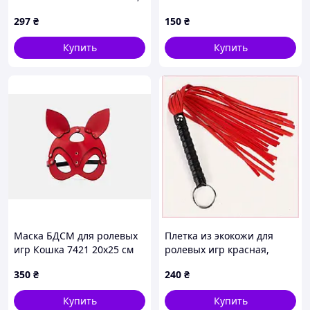
с белым мехом
297
₴
150
₴
Купить
Купить
Маска БДСМ для ролевых
Плетка из экокожи для
игр Кошка 7421 20х25 см
ролевых игр красная,
красная fresh
90K2KB9420
350
₴
240
₴
Купить
Купить