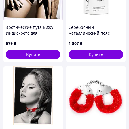
Эротические пута Бижу
Серебряный
Индискретс для
металлический пояс
фотосессии 11M19E607M
верности для мужчин
679
₴
1 807
₴
Metal Penis Cock Cage
Купить
Купить