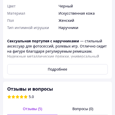
Цвет
Черный
Материал
Искусственная кожа
Пол
Женский
Тип интимной игрушки
Наручники
Сексуальная портупея с наручниками
— стильный
аксессуар для фотосессий, ролевых игр. Отлично сидит
на фигуре благодаря регулируемым ремешкам.
Надежные металлические пряжки, универсальный
размер и продуманный крой делают её идеальной как
для интимных игр, так и для фотосессий.
Подробнее
Характеристики:
Материал: экокожа (эластичная, мягкая, приятная к
телу)
Отзывы и вопросы
Цвет: чёрный
5.0
Регулируемые ремешки — подходит для разных
размеров
Отзывы (5)
Вопросы (0)
Лёгкая фиксация, комфортна в носке