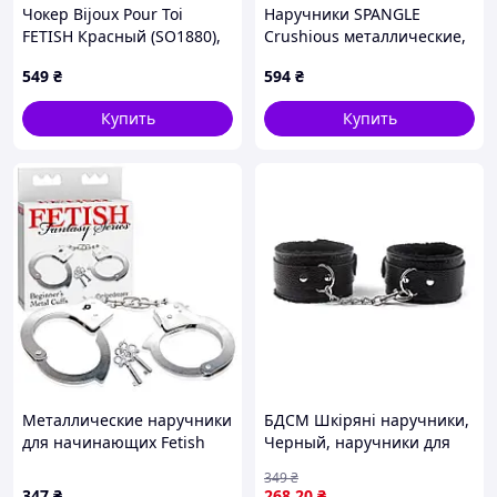
Чокер Bijoux Pour Toi
Наручники SPANGLE
FETISH Красный (SO1880),
Crushious металлические,
9568B8CK7
с красным мехом
549
₴
594
₴
Купить
Купить
Металлические наручники
БДСМ Шкіряні наручники,
для начинающих Fetish
Черный, наручники для
Fantasy Series Beginner's
БДСМ, фиксаторы рук для
349
₴
Metal Cuffs
бондажа, БДСМ аксессуар,
347
₴
268
.20
₴