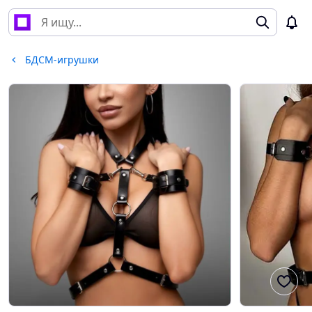
БДСМ-игрушки