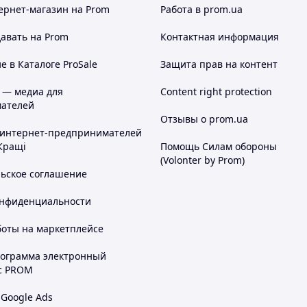
ернет-магазин
на Prom
Работа в prom.ua
авать на Prom
Контактная информация
 в Каталоге ProSale
Защита прав на контент
 — медиа для
Content right protection
ателей
Отзывы о prom.ua
 интернет-предпринимателей
Кращі
Помощь Силам обороны
(Volonter by Prom)
льское соглашение
онфиденциальности
боты на маркетплейсе
рограмма электронный
с PROM
 Google Ads