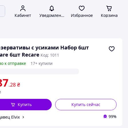
Кабинет
Уведомления
Избранное
Корзина
зервативы с усиками Набор 6шт
are 6шт Recare
Код: 1011
во к отправке
17+ купили
87
.28
₴
₴
Купить
Купить сейчас
99%
авец Elvix