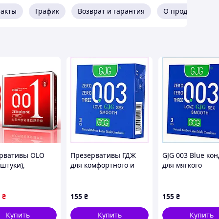
такты
График
Возврат и гарантия
О продавце
войного удовольствия.
тимуляцию.
олны.
.
л.
з дискомфорта.
о опыта.
рвативы OLO
Презервативы ГДЖ
GJG 003 Blue ко
 штуки),
для комфортного и
для мягкого
ый,
безопасного секса,
скольжения 3 ш
рсальный,
90295H3PA3
AP902953X3
рвативы для
₴
155
₴
155
₴
н,
ацептивы для
Купить
Купить
Купить