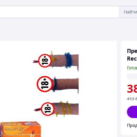
Найти
Пре
Rec
Гото
3
412
Прод