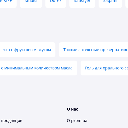
R SIZE
Muaisi
Durex
Satisfyer
Sagami
секса с фруктовым вкусом
Тонкие латексные презерватив
к с минимальным количеством масла
Гель для орального с
О нас
 продавцов
О prom.ua