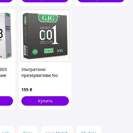
003
Ультратонкі
кие
презервативи No
игиены
Brand GJG 001 BigXXL 3
0
шт (2104619052)
155
₴
9029A6M15
Купить