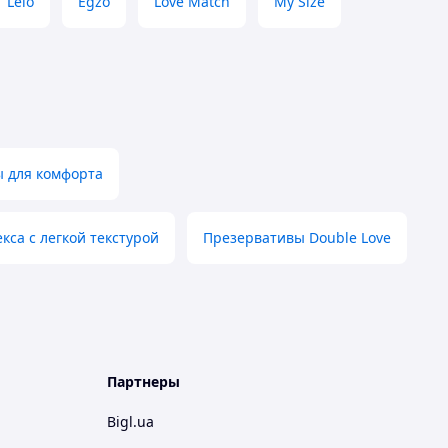
Lelo
Egzo
Love Match
My Size
ы для комфорта
екса с легкой текстурой
Презервативы Double Love
Партнеры
Bigl.ua