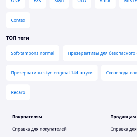
ONE
EXS
Skyn
OLO
Amor
MISTE
Contex
ТОП теги
Soft-tampons normal
Презервативы для безопасного 
Презервативы skyn original 144 штуки
Сковорода-во
Recaro
Покупателям
Продавцам
Справка для покупателей
Справка для