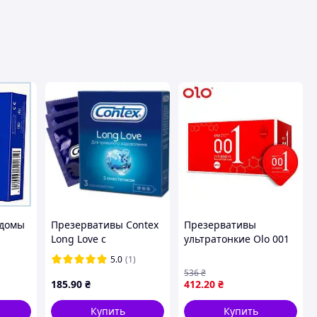
ндомы
Презервативы Contex
Презервативы
Long Love с
ультратонкие Olo 001
т
анестетиком
красные
5.0
(1)
латексные с силикон.
контрацепция 10 штук
536
₴
смазкой 3 шт.
латексные средства
185
.90
₴
412
.20
₴
(5060040300107)
защиты презервативы
тонкие
Купить
Купить