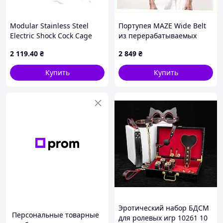
Modular Stainless Steel
Портупея MAZE Wide Belt
Electric Shock Cock Cage
из перерабатываемых
Male Chastity Device Cages
материалов, 11037X5E1
2 119
.40
₴
2 849
₴
Small large PTR
Купить
Купить
Эротический набор БДСМ
Персональные товарные
для ролевых игр 10261 10