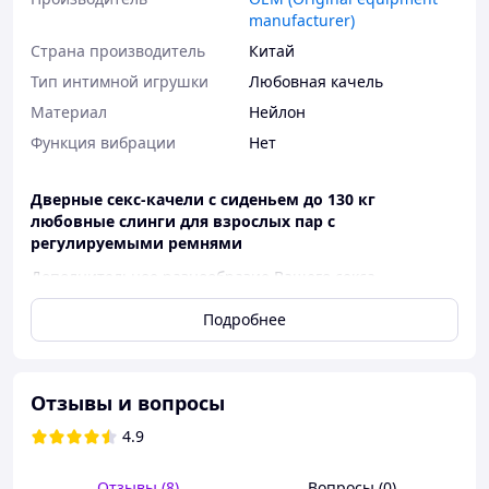
manufacturer)
Страна производитель
Китай
Тип интимной игрушки
Любовная качель
Материал
Нейлон
Функция вибрации
Нет
Дверные секс-качели с сиденьем до 130 кг
любовные слинги для взрослых пар с
регулируемыми ремнями
Дополнительное разнообразие Вашего секса.
Наслаждаться сексом у стены проще, чем когда-либо,
Подробнее
секс-качели на двери могут воплотить Ваши фантазии
в реальность. Широкое сиденье позволяет Вам удобно
сидеть и наслаждаться любыми новыми
захватывающими положениями
Отзывы и вопросы
Особенности:
4.9
Секс-слинг изготовлен из прочных нейлоновых
ремней, имеет мягкое сиденье и опоры для ног
Отзывы (8)
Вопросы (0)