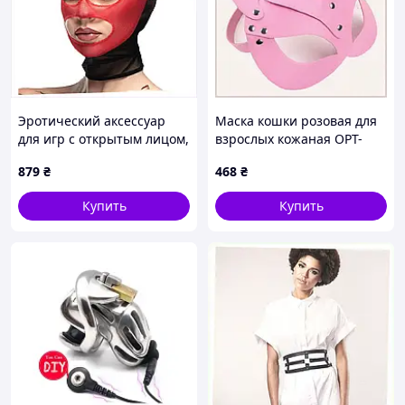
Эротический аксессуар
Маска кошки розовая для
для игр с открытым лицом,
взрослых кожаная OPT-
87BH512K60
TOP, 87H5159H2X
879
₴
468
₴
Купить
Купить