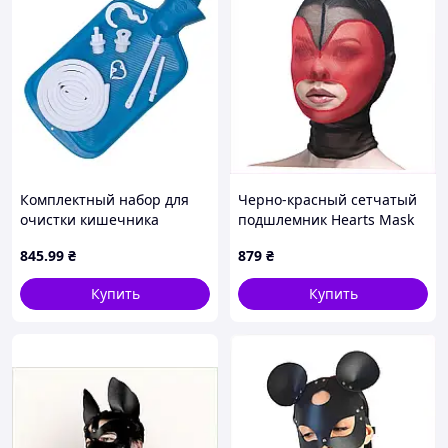
Комплектный набор для
Черно-красный сетчатый
очистки кишечника
подшлемник Hearts Mask
Bdsm4u Extreme Enema Kit
Black-Red 87512P63C
845
.99
₴
879
₴
D7-2026
Купить
Купить