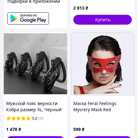
подборки в приложении
предметов красный
2 813
₴
pelican
Купить
Мужской пояс верности
Маска Feral Feelings
Кобра размер XL, Черный
Mysrery Mask Red
8751H2E53
5.0
(1)
1 478
₴
599
₴