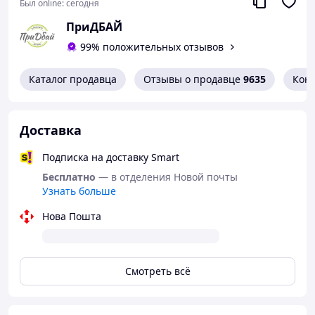
Был online:
сегодня
ПриДБАЙ
99% положительных отзывов
Каталог продавца
Отзывы о продавце
9635
Кон
Конфиденциальность гарантирована:
Ваша конфиденциальность очень важна для нас. По
умолчанию посылка отправляется в
Доставка
нашей упаковке. Вы можете делать покупки с
уверенностью, единственный человек, который
Подписка на доставку Smart
знает, что внутри посылки, это Вы
Бесплатно
— в отделения Новой почты
Узнать больше
Нова Пошта
Смотреть всё