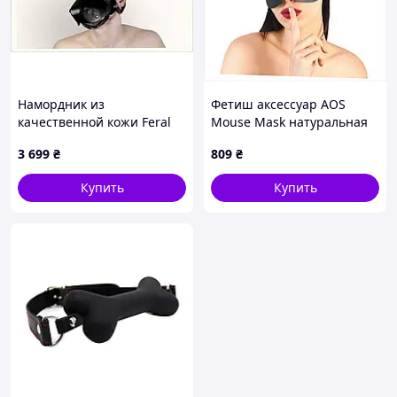
Намордник из
Фетиш аксессуар AOS
качественной кожи Feral
Mouse Mask натуральная
Feelings 2 в 1
кожа 87CE51272
3 699
₴
809
₴
регулируемый
8E7H5M1244
Купить
Купить