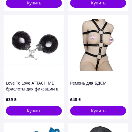
Купить
Купить
Love To Love ATTACH ME
Ремень для БДСМ
браслеты для фиксации в
БДСМ 7B28X491
639
₴
648
₴
Купить
Купить