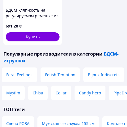
БДСМ кляп-кость на
регулируемом ремешке из
экокожи, розовый
691
.20
₴
Купить
Популярные производители
в категории
БДСМ-
игрушки
Feral Feelings
Fetish Tentation
Bijoux Indiscrets
Mystim
Chisa
Collar
Candy hero
PipeD
ТОП теги
Свеча РОЗА
Мужская секс-кукла 155 см
Комплект 