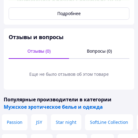
интимной одежды сексуальный
набор для мужчин нижнее бе
Подробнее
FIR41_R
Отзывы и вопросы
Отзывы (0)
Вопросы (0)
Еще не было отзывов об этом товаре
Мужской эротический комплект
JSY для интимной одежды —
Популярные производители
в категории
идеальный выбор для уверенных
Мужское эротическое белье и одежда
в себе мужчин!
Passion
JSY
Star night
SoftLine Collection