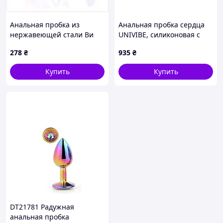
Анальная пробка из
Анальная пробка сердца
нержавеющей стали Ви
UNIVIBE, силиконовая с
Лав фиолетовая большая
камнем, зеленая, 7.8 х 2.8
278
₴
935
₴
8CP12B4450
см
Купить
Купить
DT21781 Радужная
анальная пробка