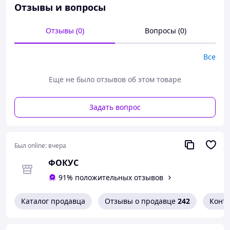
металлическая с кристаллом
Отзывы и вопросы
плаг-страз анальная игрушка с
камнем
, радужная
Отзывы (0)
Вопросы (0)
металлическая анальная пробка
Все
Еще не было отзывов об этом товаре
Эта анальная пробка с роскошным кристаллом у
Задать вопрос
основания создана для настоящих ценителей
удовольствия. Ее диаметр 4 см подойдет
опытным пользователям, которые хотят
испытать более насыщенные ощущения. Гладкая
Был online:
вчера
металлическая поверхность обеспечивает
ФОКУС
мягкое скольжение, а каплевидная форма делает
91% положительных отзывов
введение комфортным. Игрушка подойдет как
для соло-игр, так и для использования в паре,
добавляя пикантности в интимную жизнь.
Каталог продавца
Отзывы о продавце
242
Конт