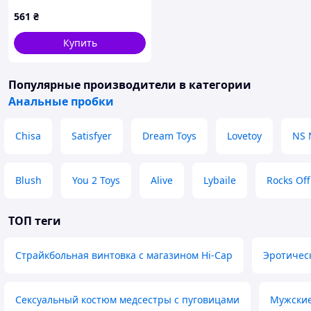
GLEAMING LOVE
561
₴
MULTICOLOUR PLUG SMALL
Купить
Популярные производители
в категории
Анальные пробки
Chisa
Satisfyer
Dream Toys
Lovetoy
NS 
Blush
You 2 Toys
Alive
Lybaile
Rocks Off
ТОП теги
Страйкбольная винтовка с магазином Hi-Cap
Эротичес
Сексуальный костюм медсестры с пуговицами
Мужские