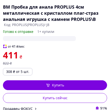
BM Пробка для анала PROPLUS 4см
металлическая с кристаллом плаг-страз
анальная игрушка с камнем PROPLUS\B
Код: PROPLUS(PROPLUS)/-J8
Готово к отправке
1+ купили
41
от
₴
/мес
411
₴
822
₴
308
₴
от 5 шт.
Купить
Купить сейчас
91%
Продавец ФОКУС