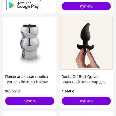
аксессуар
Купить
✅ Предоставляем гарантию качества на весь
ассортимент товаров.
Полая анальная пробка
Rocks Off Butt Quiver
туннель Bdsm4u Hollow
анальный аксессуар для
Butt Plug Large D7-2026
пар 7284X50T
965
.99
₴
1 669
₴
✅ Имеем огромный клиентский опыт работы в данной
сфере.
Купить
Купить