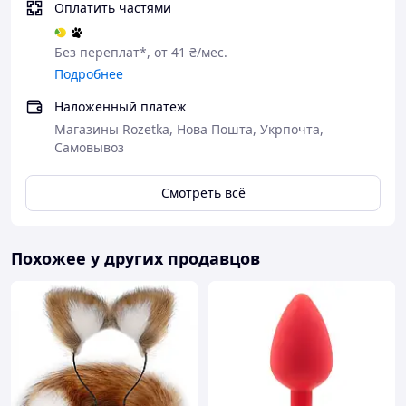
Оплатить частями
Без переплат*, от 41 ₴/мес.
Подробнее
Наложенный платеж
Магазины Rozetka, Нова Пошта, Укрпочта,
Самовывоз
Характеристики:
Длина: 8 см
Смотреть всё
Рабочая длина: 5 см
Диаметр: 4 см
Похожее у других продавцов
Материал: нержавеющая сталь
Цвет: в ассортименте (можно уточнить
при оформлении заказа)