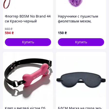
Флоггер BDSM No Brand 44
Наручники с пушистым
см Красно-черный
фиолетовым мехом,
(2104619023) D15-2026
металл
660
₴
594
₴
150
₴
Купить
Купить
Кляп у вигляді кістки DS
БДСМ Маска на глаза эко-