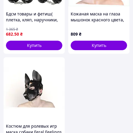
Бдсм товары и фетиш(
Кожаная маска на глаза
плетка, кляп, наручники,
мышонок красного цвета,
ошейник) садо мазо
8751273TK
1 365
₴
игрушки и аксессуары,
682
.50
₴
809
₴
Набор для БДСМ-игры
lkjhg
Купить
Купить
Костюм для ролевых игр
маска собаки Feral Feelings