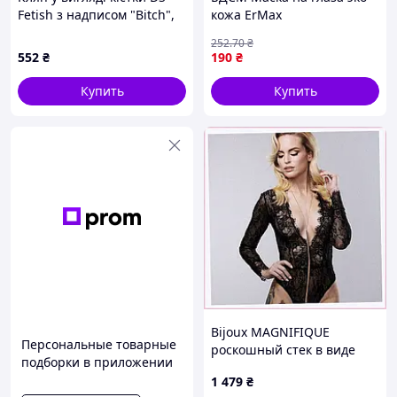
Fetish з надписом "Bitch",
кожа ErMax
рожевий
252
.70
₴
552
₴
190
₴
Купить
Купить
Bijoux MAGNIFIQUE
Персональные товарные
роскошный стек в виде
подборки в приложении
ожерелья, 111E9X497
1 479
₴