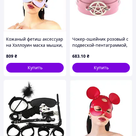
Кожаный фетиш аксессуар
Чокер-ошейник розовый с
на Хэллоуин маска мышки,
подвеской-пентаграммой,
875CX1C275
экокожа
809
₴
683
.10
₴
Купить
Купить