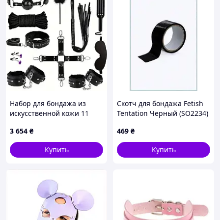
Набор для бондажа из
Скотч для бондажа Fetish
искусственной кожи 11
Tentation Черный (SO2234)
предметов для женщин и
1X266C625
3 654
₴
469
₴
пар - включает наручники,
бандажи для лодыжек,
Купить
Купить
рожок для рта, клипсы