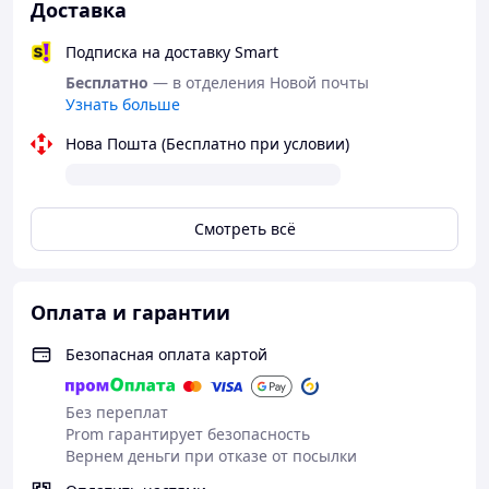
Доставка
Подписка на доставку Smart
Бесплатно
— в отделения Новой почты
Узнать больше
Этот аксессуар отлично подойдет для любителей
Нова Пошта (Бесплатно при условии)
разных ролевых игр.
Упаковка анонимная, доставка частная и
конфиденциальная.
Смотреть всё
Особенности:
Материал: матовая экокожа
Состоит из жесткой ручки и гладких хвостов
Оплата и гарантии
Длина ручки 15 см, общая длина 39 см.
Для удобства на ручке есть петелька, за
Безопасная оплата картой
которую плеть можно повесить на запястье.
Все фото реальны.
Без переплат
Prom гарантирует безопасность
Вернем деньги при отказе от посылки