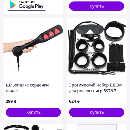
Купить
Шльопалка сердечки
Эротический набор БДСМ
падлл
для ролевых игр 5976 7
предметов черный fresh
299
₴
624
₴
Купить
Купить