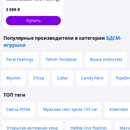
черная, 8CA751244B
3 699
₴
Купить
Популярные производители
в категории
БДСМ-
игрушки
Feral Feelings
Fetish Tentation
Bijoux Indiscrets
Mystim
Chisa
Collar
Candy hero
PipeD
ТОП теги
Свеча РОЗА
Мужская секс-кукла 155 см
Комплект 
Открытая интимная зона
Набор line fixation
Маск