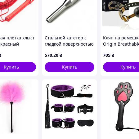
ая плётка хлыст
Стальной катетер с
Кляп на ремешк
красный
гладкой поверхностью
Origin Breathabl
PTR
₴
570
.20
₴
705
₴
Купить
Купить
Купить
и:
0 - 200 оборотов мин