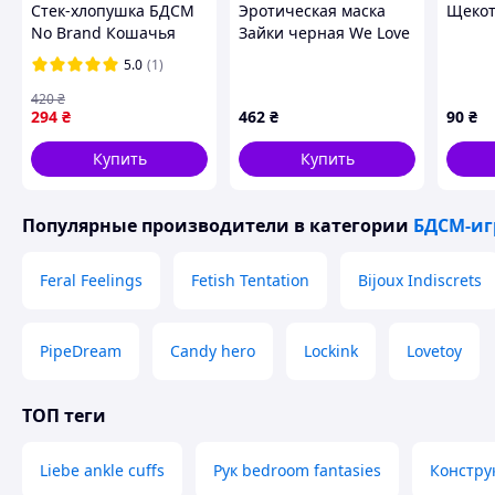
Регулятор:
плавная регулировка скорости 
Стек-хлопушка БДСМ
Эротическая маска
Щекот
Максимальная нагрузка (на остановку):
4 
No Brand Кошачья
Зайки черная We Love
Диаметр платформы:
6 см.
лапка 28 см Красно-
D9-2026
5.0
(1)
черный (2104619020)
Размер:
19 x 8.5 x 7 см
420
₴
294
₴
462
₴
90
₴
Купить
Купить
Популярные производители
в категории
БДСМ-и
Feral Feelings
Fetish Tentation
Bijoux Indiscrets
PipeDream
Candy hero
Lockink
Lovetoy
ТОП теги
Liebe ankle cuffs
Рук bedroom fantasies
Констру