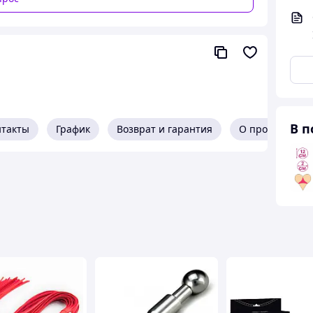
В п
нтакты
График
Возврат и гарантия
О продавце