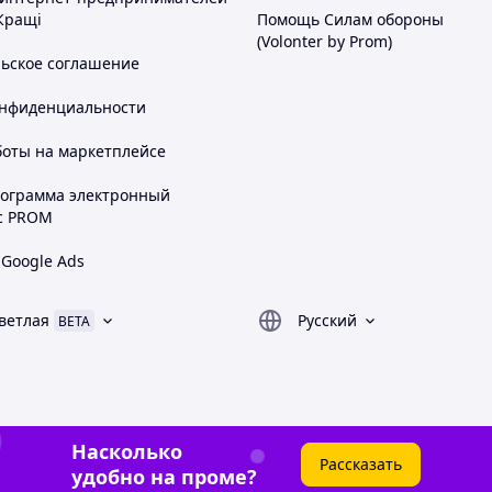
Кращі
Помощь Силам обороны
(Volonter by Prom)
льское соглашение
онфиденциальности
боты на маркетплейсе
рограмма электронный
с PROM
 Google Ads
ветлая
Русский
BETA
Насколько
Рассказать
удобно на проме?