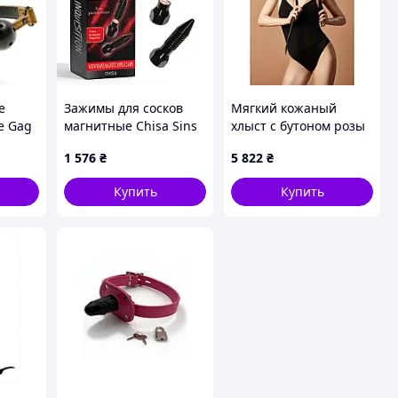
е
Зажимы для сосков
Мягкий кожаный
e Gag
магнитные Chisa Sins
хлыст с бутоном розы
Inquisition, черные
на рукоятке Soft Whip
1 576
₴
5 822
₴
Royal Style
UPKO
Купить
Купить