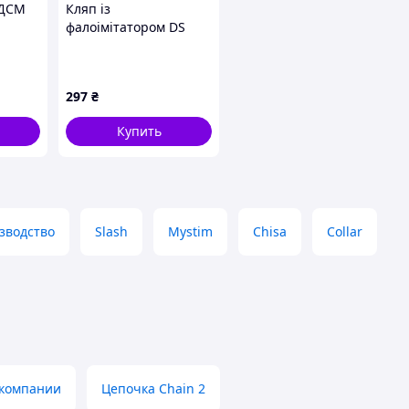
БДСМ
Кляп із
а
фалоімітатором DS
воно-
Fetish на
020),
регульованому
ремінці, рожевий
297
₴
Купить
зводство
Slash
Mystim
Chisa
Collar
 компании
Цепочка Chain 2