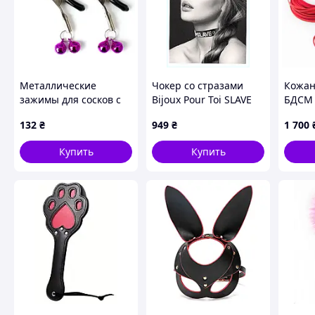
Металлические
Чокер со стразами
Кожан
зажимы для сосков с
Bijoux Pour Toi SLAVE
БДСМ 
колокольчиками
(SO1877) 956B885H
132
₴
949
₴
1 700
Купить
Купить
Напряжение:
110-240V (DC 3-24V)
Скорость движения телескопической ручк
Амплитуда движения:
4 см