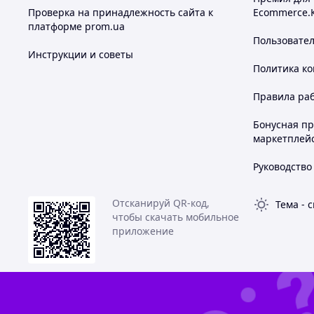
Проверка на принадлежность сайта к
Ecommerce.
Секс машина X 1
платформе prom.ua
Регулятор X 1
Пользовате
Инструкции и советы
Похожие товары по характеристикам
Политика к
Правила ра
Бонусная п
маркетплей
Руководство
Отсканируй QR-код,
Тема
-
с
чтобы скачать мобильное
приложение