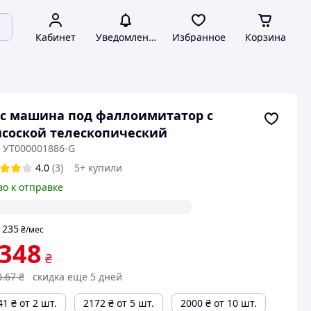
Кабинет
Уведомления
Избранное
Корзина
с машина под фаллоимитатор с
соской телескопический
: УТ000001886-G
4.0
(3)
5+ купили
во к отправке
235
т
₴
/мес
 348
₴
0
.67
₴
скидка еще 5 дней
41
₴
от 2 шт.
2172
₴
от 5 шт.
2000
₴
от 10 шт.