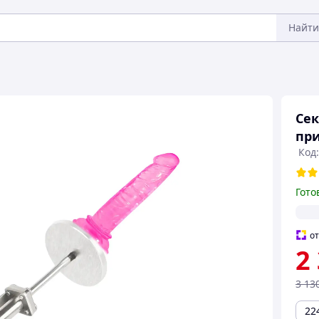
Найти
Сек
при
Код
Гото
о
2
3 13
22