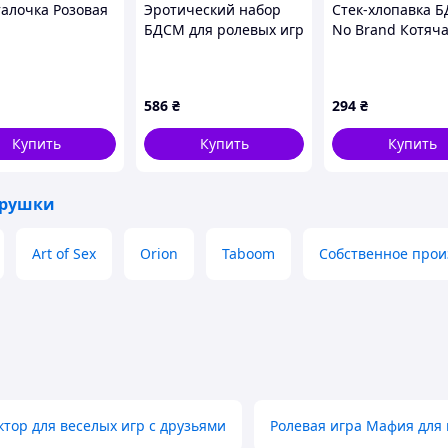
динамического позиционирования
алочка Розовая
Эротический набор
Стек-хлопавка 
кг
БДСМ для ролевых игр
No Brand Котяч
14268 8 предметов
лапка 28 см Чер
фиолетовый barca
чорний (2104619
9M0294X17
586
₴
294
₴
Купить
Купить
Купить
грушки
Art of Sex
Orion
Taboom
Собственное прои
ктор для веселых игр с друзьями
Ролевая игра Мафия для