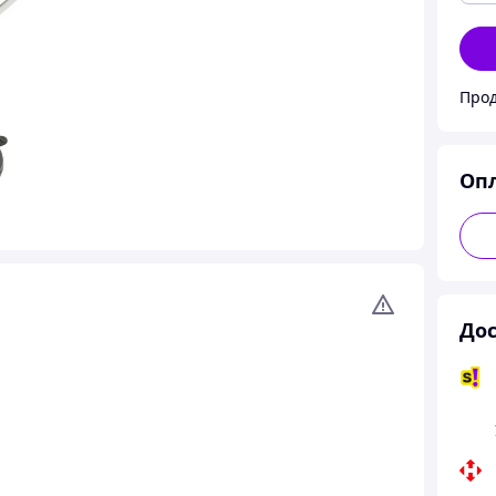
Прод
Оп
Дос