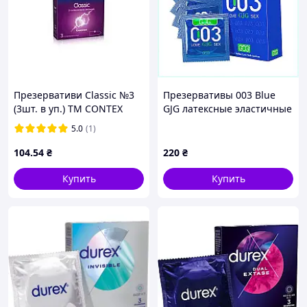
Презервативи Classic №3
Презервативы 003 Blue
(3шт. в уп.) ТМ CONTEX
GJG латексные эластичные
Solmir
10 штук, 9A0295H26
5.0
(1)
104
.54
₴
220
₴
Купить
Купить