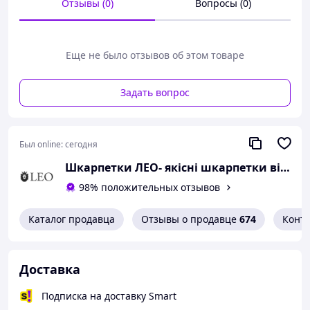
Отзывы (0)
Вопросы (0)
Еще не было отзывов об этом товаре
Задать вопрос
Был online:
сегодня
Шкарпетки ЛЕО- якісні шкарпетки від Українського виробника
98% положительных отзывов
Каталог продавца
Отзывы о продавце
674
Конт
Характеристики презервативов UZZI
Доставка
Представляют собой гладкие презервативы
без запаха с накопителем и силиконовой
Подписка на доставку Smart
смазкой.