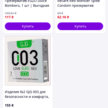
Презерватив EGZO Dulce
Recare Red Monster Spike
Bombero, 1 шт | Выгодная
Condom презерватив
покупка
латексный с тремя рядами
155
.61
₴
69
₴
шипов насадка
117
₴
62
.10
₴
стимулирующая на член 1
шт
Купить
Купить
Изделия №2 GJG 003 для
безопасности и комфорта,
X9029M5A32
155
₴