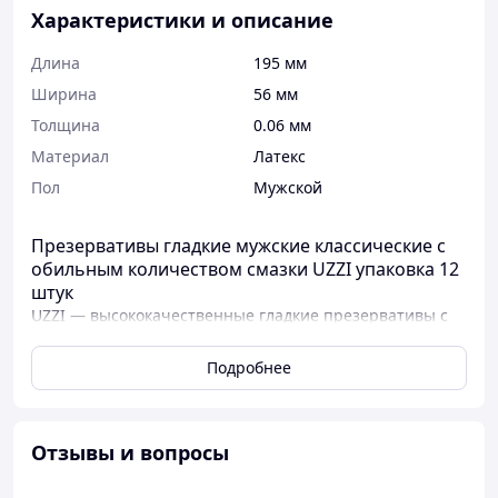
Характеристики и описание
Длина
195 мм
Ширина
56 мм
Толщина
0.06 мм
Материал
Латекс
Пол
Мужской
Презервативы гладкие мужские классические с
обильным количеством смазки UZZI упаковка 12
штук
UZZI — высококачественные гладкие презервативы с
обильным количеством смазки. Эффективно защищают
от нежелательной беременности и инфекций,
Подробнее
передающихся половым путем. Могут использоваться в
кабинетах УЗИ.
Отзывы и вопросы