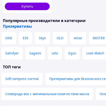
Купить
Популярные производители
в категории
Презервативы
ONE
EXS
Skyn
OLO
Amor
MISTER 
Satisfyer
Sagami
Lelo
Egzo
Love Match
ТОП теги
Soft-tampons normal
Презервативы для безопасного се
Сковорода-вок с минимальным количеством масла
Гел