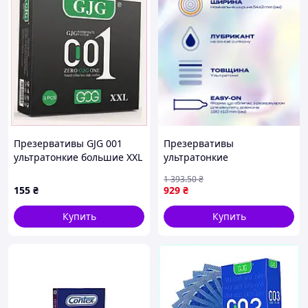
Презервативы GJG 001
Презервативы
ультратонкие большие XXL
ультратонкие
3 шт P902H9615
увеличенного размера для
1 393
.50
₴
максимального комфорта и
155
₴
929
₴
чувствительности 12 шт
BROWN
Купить
Купить