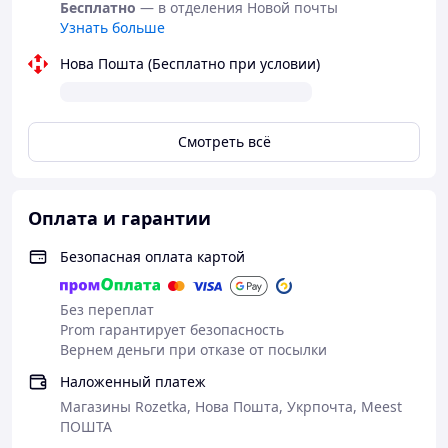
Бесплатно
— в отделения Новой почты
Максимально точно повторяют
Узнать больше
анатомическую форму мужского полового
Нова Пошта (Бесплатно при условии)
органа, практически не ощущаются во
время интимной близости.
Проверены электроникой на прочность,
целостность, удлинение, влажность и на
Смотреть всё
возможность их использования при
повышенной температуре.
Имеют украинский сертификат UA.TR.116
Оплата и гарантии
ISO4074 и соответствуют всем стандартам
качества (в том числе TUV SUD Germany).
Безопасная оплата картой
Мы ценим приватность вашей личной
Без переплат
жизни и гарантируем вам полную
Prom гарантирует безопасность
конфиденциальность отправок:
Вернем деньги при отказе от посылки
- непрозрачная упаковка, которая не
просвечивается
Наложенный платеж
- в названии груза в ТТН указывается -
Магазины Rozetka, Нова Пошта, Укрпочта, Meest
"хозтовары"
ПОШТА