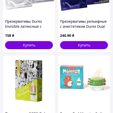
Презервативы Durex
Презервативы рельефные
Invisible латексные с
с анестетиком Durex Dual
силиконовой смазкой
Extase 3 шт.
158
₴
240
.90
₴
ультратонкие 3 шт41 33
958 укрКошик
Купить
Купить