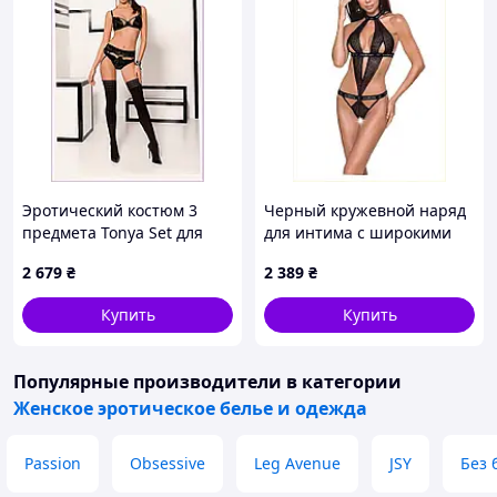
Эротический костюм 3
Черный кружевной наряд
предмета Tonya Set для
для интима с широкими
полных женщин,
вырезами, 64C48B4H06
2 679
₴
2 389
₴
95P70K0E8
Купить
Купить
Популярные производители
в категории
Женское эротическое белье и одежда
Passion
Obsessive
Leg Avenue
JSY
Без 