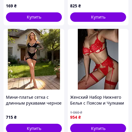
169
₴
825
₴
Купить
Купить
Мини-платье сетка с
Женский Набор Нижнего
длинным рукавами черное
Белья с Поясом и Чулками
Star Night размеры S-L
Сексуальная Одежда для
1 060
₴
Talla
Женщины Эротический
715
₴
954
₴
Комплект Белье с
Открытой Грудью
Купить
Купить