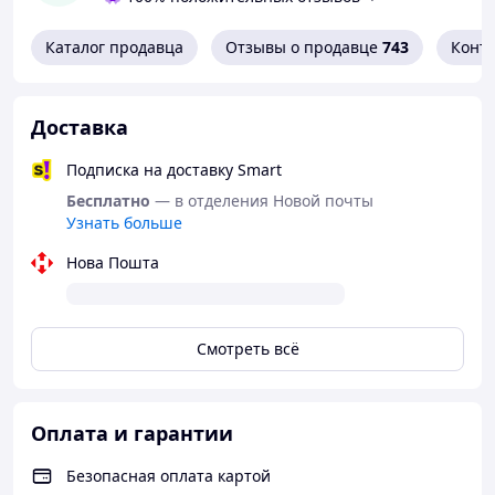
Характеристики:
Каталог продавца
Отзывы о продавце
743
Конт
Бикини из коллекции Scarlet
Цвет черный
Поставляется в красивой коробке
Доставка
Состав: 75% полиэстер / 15% эластан / 10% полиамид
Подписка на доставку Smart
Размер: S/M
Бесплатно
— в отделения Новой почты
Узнать больше
Штрихкод: 5908305952619
Нова Пошта
Смотреть всё
Оплата и гарантии
Безопасная оплата картой