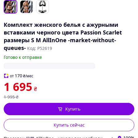
Комплект женского белья с ажурными
вставками черного цвета Passion Scarlet
размеры S M AllInOne -market-without-
queues-
Код: P52619
Готово к отправке
170
от
₴
/мес
1 695
₴
1 995
₴
Купить
Купить сейчас
100%