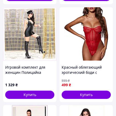
Игровой комплект для
Красный облегающий
женщин Полицайка
эротический боди с
Stunning Nikki размер S/M
косточками и открытым
555
₴
H95695T4
декольте M
1 329
₴
499
₴
Купить
Купить