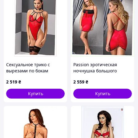
Сексуальное трико с
Passion эротическая
вырезами по бокам
ночнушка большого
Passion L/XL 1E115PP771
размера красная,
2 519
₴
2 559
₴
957H1T26
Купить
Купить