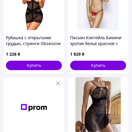
Рубашка с открытыми
Пасьон Коктейль Бикини
грудью, стринги Obsessive
эротик белье красное с
Lacrisia черный, XS/S.
черным, 956C8B96
1 228
₴
1 829
₴
Снижка Страус
Купить
Купить