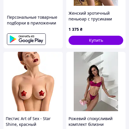
Женский эротичный
Персональные товарные
пеньюар с трусиками
подборки в приложении
Черный Кружевной
1 375
₴
комплект белья
Купить
Пестис Art of Sex - Star
Рожевий спокусливий
Shine, красный
комплект білизни