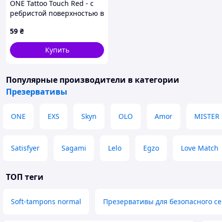
ONE Tattoo Touch Red - с
ребристой поверхностью в
виде тату
59
₴
Купить
Популярные производители
в категории
Презервативы
ONE
EXS
Skyn
OLO
Amor
MISTER 
Satisfyer
Sagami
Lelo
Egzo
Love Match
ТОП теги
Soft-tampons normal
Презервативы для безопасного се