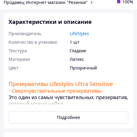
100%
Продавец Интернет-магазин "Резинки"
Характеристики и описание
Производитель
LifeStyles
Количество в упаковке
1 шт
Текстура
Гладкие
Материал
Латекс
Цвет
Прозрачный
Презервативы Lifestyles Ultra Sensitive
-
Сверхчувствительные презервативы.
Это один из самых чувствительных презерватив,
который можно найти.
Презервативы LifeStyle Ultra Sensitive
Подробнее
изготовлены из высококачественного
специального латекса, благодаря чему они
тоньше классических презервативов и такие же