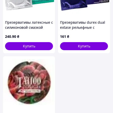
Презервативы латексные с
Презервативы durex dual
силиконовой смазкой
extase рельефные с
Durex Invisible
анестетиком ребристые
240
.90
₴
161
₴
(ультратонкие) 3 шт
точки 3 штуки для мужчин
(5052197049589)
с бензокаином
Купить
Купить