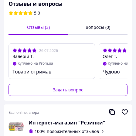
крепкие. Они оснащены смазкой премиум-класса
Отзывы и вопросы
на водной основе и наконечником резервуара
5.0
для дополнительной безопасности и
удовольствия.
Имеют классическую форму,
ровные стенки и гладкую поверхность.
Отзывы (3)
Вопросы (0)
Тоньше классических презервативов.
Форма классического презерватива.
Силиконовая смазка.
26.07.2026
13.
Есть резервуар на конце.
Валерій Т.
Олег Т.
Куплено на Prom.ua
Куплено на Pro
Товари отримав
Чудово
Задать вопрос
Был online:
вчера
Интернет-магазин "Резинки"
100% положительных отзывов