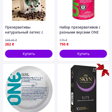
Презервативы
Набор презервативов с
натуральный латекс с
разными вкусами ONE
ароматом кофе OLO Coffee
Flavor Waves (цена за
348
.46
₴
775
₴
Condom упаковка 10 штук
упаковку 12 шт)
262
₴
750
₴
Кайф
sexx.com.ua
Купить
Купить