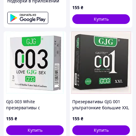
подборки в приложении
K9P029C535
155
₴
Купить
GJG 003 White
Презервативы GJG 001
презервативы с
ультратонкие большие XXL
лубрикантом 3 ед.,
3 шт P902H9615
155
₴
155
₴
B9029H5P32
Купить
Купить