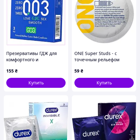
Презервативы ГДЖ для
ONE Super Studs - с
комфортного и
точечным рельефом
безопасного секса,
155
₴
59
₴
90295H3PA3
Купить
Купить