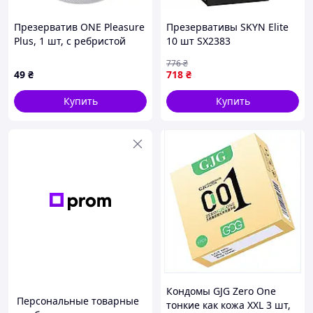
Презерватив ONE Pleasure
Презервативы SKYN Elite
Plus, 1 шт, с ребристой
10 шт SX2383
участкой на конце, со
776
₴
смазкой
49
₴
718
₴
Купить
Купить
Кондомы GJG Zero One
Персональные товарные
тонкие как кожа XXL 3 шт,