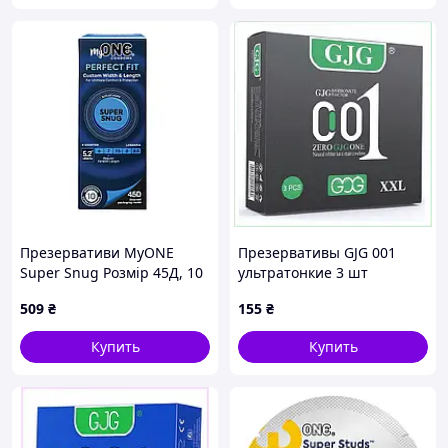
Презервативи MyONE
Презервативы GJG 001
Super Snug Розмір 45Д, 10
ультратонкие 3 шт
шт
большой формат,
509
₴
155
₴
X90T29615
Купить
Купить